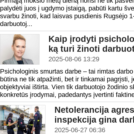
Pirmąją mokslo metų dieną norisi ne tik pasveik
palydėti juos į ugdymo įstaigą, pabūti kartu šv
svarbu žinoti, kad laisvas pusdienis Rugsėjo 1
darbuotoj...
Kaip įrodyti psichol
ką turi žinoti darbuo
2025-08-06 13:29
Psichologinis smurtas darbe – tai rimtas darbo
būtina ne tik atpažinti, bet ir tinkamai pagrįsti,
objektyviai ištirta. Vien tik darbuotojo žodinio
konkretūs įrodymai, padedantys įvertinti fakti
Netolerancija agres
inspekcija gina da
2025-06-27 06:36