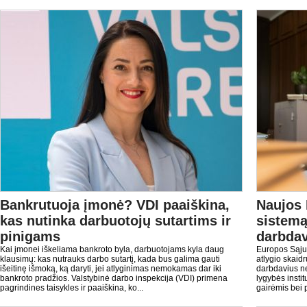
Bankrutuoja įmonė? VDI paaiškina,
Naujos 
kas nutinka darbuotojų sutartims ir
sistemą:
pinigams
darbdav
Kai įmonei iškeliama bankroto byla, darbuotojams kyla daug
Europos Sąju
klausimų: kas nutrauks darbo sutartį, kada bus galima gauti
atlygio skaid
išeitinę išmoką, ką daryti, jei atlyginimas nemokamas dar iki
darbdavius ne
bankroto pradžios. Valstybinė darbo inspekcija (VDI) primena
lygybės insti
pagrindines taisykles ir paaiškina, ko...
gairėmis bei p