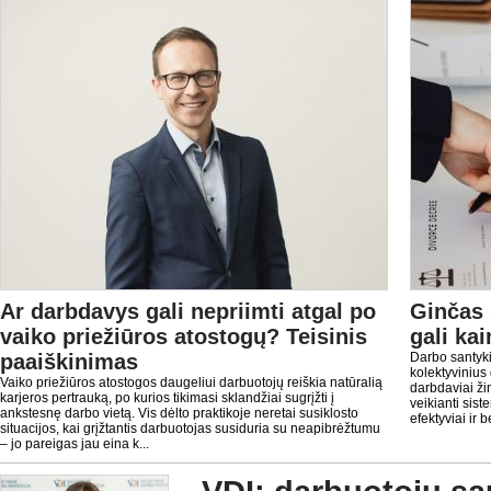
Ar darbdavys gali nepriimti atgal po
Ginčas 
vaiko priežiūros atostogų? Teisinis
gali ka
paaiškinimas
Darbo santyki
kolektyvinius 
Vaiko priežiūros atostogos daugeliui darbuotojų reiškia natūralią
darbdaviai žin
karjeros pertrauką, po kurios tikimasi sklandžiai sugrįžti į
veikianti sist
ankstesnę darbo vietą. Vis dėlto praktikoje neretai susiklosto
efektyviai ir 
situacijos, kai grįžtantis darbuotojas susiduria su neapibrėžtumu
– jo pareigas jau eina k...