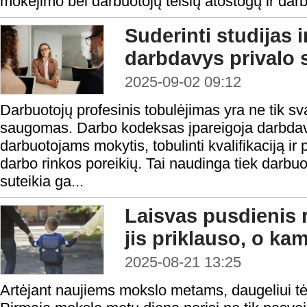
mokėjimo bei darbuotojų teisių atostogų ir dar
Suderinti studijas 
darbdavys privalo s
2025-09-02 09:12
Darbuotojų profesinis tobulėjimas yra ne tik sva
saugomas. Darbo kodeksas įpareigoja darbdav
darbuotojams mokytis, tobulinti kvalifikaciją ir p
darbo rinkos poreikių. Tai naudinga tiek darbuo
suteikia ga...
Laisvas pusdienis 
jis priklauso, o ka
2025-08-21 13:25
Artėjant naujiems mokslo metams, daugeliui tėv