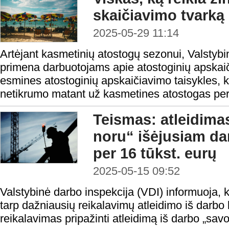
skaičiavimo tvarką
2025-05-29 11:14
Artėjant kasmetinių atostogų sezonui, Valstybi
primena darbuotojams apie atostoginių apskaič
esmines atostoginių apskaičiavimo taisykles, k
netikrumo matant už kasmetines atostogas pe
Teismas: atleidima
noru“ išėjusiam dar
per 16 tūkst. eurų
2025-05-15 09:52
Valstybinė darbo inspekcija (VDI) informuoja, 
tarp dažniausių reikalavimų atleidimo iš darbo b
reikalavimas pripažinti atleidimą iš darbo „savo