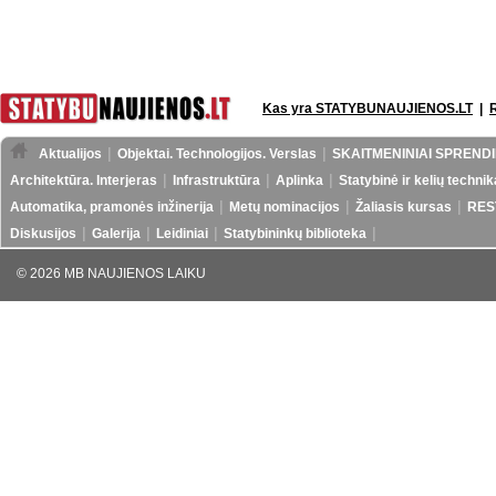
Kas yra STATYBUNAUJIENOS.LT
|
Aktualijos
Objektai. Technologijos. Verslas
SKAITMENINIAI SPRENDI
Architektūra. Interjeras
Infrastruktūra
Aplinka
Statybinė ir kelių technik
Automatika, pramonės inžinerija
Metų nominacijos
Žaliasis kursas
RES
Diskusijos
Galerija
Leidiniai
Statybininkų biblioteka
© 2026 MB NAUJIENOS LAIKU