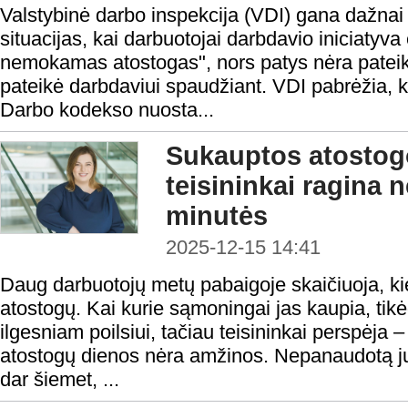
Valstybinė darbo inspekcija (VDI) gana dažna
situacijas, kai darbuotojai darbdavio iniciatyva 
nemokamas atostogas", nors patys nėra pateik
pateikė darbdaviui spaudžiant. VDI pabrėžia, k
Darbo kodekso nuosta...
Sukauptos atostogos
teisininkai ragina 
minutės
2025-12-15 14:41
Daug darbuotojų metų pabaigoje skaičiuoja, ki
atostogų. Kai kurie sąmoningai jas kaupia, tikėd
ilgesniam poilsiui, tačiau teisininkai perspėja
atostogų dienos nėra amžinos. Nepanaudotą jų d
dar šiemet, ...