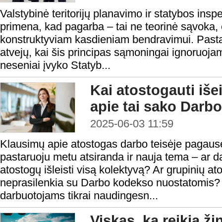
Valstybinė teritorijų planavimo ir statybos insp
primena, kad pagarba – tai ne teorinė sąvoka,
konstruktyviam kasdieniam bendravimui. Past
atvejų, kai šis principas sąmoningai ignoruoja
neseniai įvyko Statyb...
Kai atostogauti iše
apie tai sako Darb
2025-06-03 11:59
Klausimų apie atostogas darbo teisėje pagausė
pastaruoju metu atsiranda ir nauja tema – ar d
atostogų išleisti visą kolektyvą? Ar grupinių a
neprasilenkia su Darbo kodekso nuostatomis? 
darbuotojams tikrai naudingesn...
Viskas, ką reikia ži