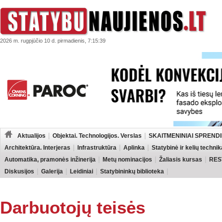
2026 m. rugpjūčio 10 d. pirmadienis, 7:15:39
Aktualijos
Objektai. Technologijos. Verslas
SKAITMENINIAI SPRENDI
Architektūra. Interjeras
Infrastruktūra
Aplinka
Statybinė ir kelių technik
Automatika, pramonės inžinerija
Metų nominacijos
Žaliasis kursas
RES
Diskusijos
Galerija
Leidiniai
Statybininkų biblioteka
Darbuotojų teisės