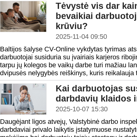
Tėvystė vis dar kai
bevaikiai darbuoto
krūviu?
2025-11-04 09:50
Baltijos šalyse CV-Online vykdytas tyrimas atsk
darbuotojai susiduria su įvairiais karjeros riboji
tarpu jų kolegos be vaikų darbe turi mažiau lan
dvipusės nelygybės reiškinys, kuris reikalauja 
Kai darbuotojas su
darbdavių klaidos i
2025-10-07 15:30
Daugėjant ligos atvejų, Valstybinė darbo inspe
darbdaviai privalo laikytis įstatymuose nustaty