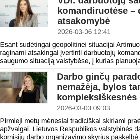
VDI: darbuotojų s
komandiruotėse – 
atsakomybė
2026-03-06 12:41
Esant sudėtingai geopolitinei situacijai Artim
raginami atsakingai įvertinti darbuotojų koman
saugumo situaciją valstybėse, į kurias planuoj
Darbo ginčų parado
nemažėja, bylos t
kompleksiškesnės
2026-03-03 09:03
Pirmieji metų mėnesiai tradiciškai skiriami pra
apžvalgai. Lietuvos Respublikos valstybinės d
komisijų darbo organizavimo skyrius paskelbė 2