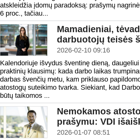
atskleidžia įdomų paradoksą: prašymų nagrin
6 proc., tačiau...
Mamadieniai, tėvadi
darbuotojų teisės š
2026-02-10 09:16
Kalendoriuje išvydus šventinę dieną, daugeliui
praktinių klausimų: kada darbo laikas trump
darbas švenčių metu, kam priklauso papildomos
atostogų suteikimo tvarka. Siekiant, kad Darb
būtų taikomos ...
Nemokamos atostog
prašymu: VDI išaiš
2026-01-07 08:51