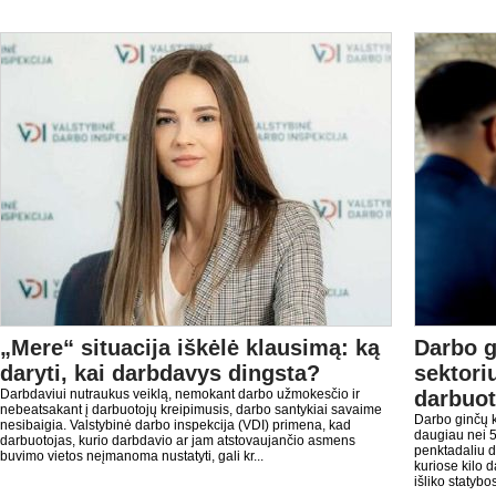
„Mere“ situacija iškėlė klausimą: ką
Darbo g
daryti, kai darbdavys dingsta?
sektori
Darbdaviui nutraukus veiklą, nemokant darbo užmokesčio ir
darbuot
nebeatsakant į darbuotojų kreipimusis, darbo santykiai savaime
Darbo ginčų 
nesibaigia. Valstybinė darbo inspekcija (VDI) primena, kad
daugiau nei 5
darbuotojas, kurio darbdavio ar jam atstovaujančio asmens
penktadaliu da
buvimo vietos neįmanoma nustatyti, gali kr...
kuriose kilo d
išliko statybos