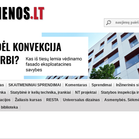
las
SKAITMENINIAI SPRENDIMAI
Komentaras
Sprendimai
Inžinerinės 
inka
Statybinė ir kelių technika, įrankiai
NT projektai
Statybos inspekcija 
acijos
Žaliasis kursas
RESTA
Universalus dizainas
Asmenybės. Sėkmės
 biblioteka