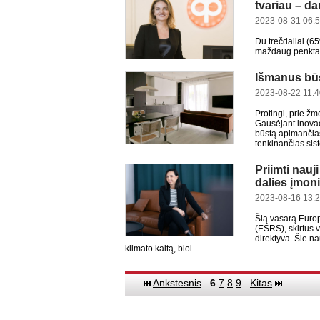
tvariau – dau
2023-08-31 06:
Du trečdaliai (65
maždaug penktada
Išmanus būst
2023-08-22 11:
Protingi, prie ž
Gausėjant inovac
būstą apimančias
tenkinančias sist
Priimti nauj
dalies įmon
2023-08-16 13:
Šią vasarą Europ
(ESRS), skirtus 
direktyva. Šie na
klimato kaitą, biol...
Ankstesnis
6
7
8
9
Kitas