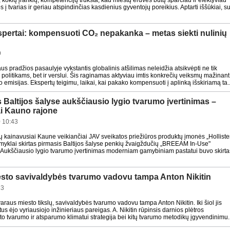
, kokių įrankių, kompetencijų trūksta, kad miestų erdvės būtų sparčiau ir efektyviau
į tvarias ir geriau atspindinčias kasdienius gyventojų poreikius. Aptarti iššūkiai, s
pertai: kompensuoti CO₂ nepakanka – metas siekti nulinių
9
s pradžios pasaulyje vykstantis globalinis atšilimas neleidžia atsikvėpti ne tik
politikams, bet ir verslui. Šis raginamas aktyviau imtis konkrečių veiksmų mažinant
o emisijas. Ekspertų teigimu, laikai, kai pakako kompensuoti į aplinką išskiriamą ta..
 Baltijos šalyse aukščiausio lygio tvarumo įvertinimas –
i Kauno rajone
 10:43
ų kainavusiai Kaune veikiančiai JAV sveikatos priežiūros produktų įmonės „Holliste
myklai skirtas pirmasis Baltijos šalyse penkių žvaigždučių „BREEAM In-Use"
s. Aukščiausio lygio tvarumo įvertinimas moderniam gamybiniam pastatui buvo skirta
esto savivaldybės tvarumo vadovu tampa Anton Nikitin
23
tvaraus miesto tikslų, savivaldybės tvarumo vadovu tampa Anton Nikitin. Iki šiol jis
us ėjo vyriausiojo inžinieriaus pareigas. A. Nikitin rūpinsis darnios plėtros
to tvarumo ir atsparumo klimatui strategija bei kitų tvarumo metodikų įgyvendinimu.