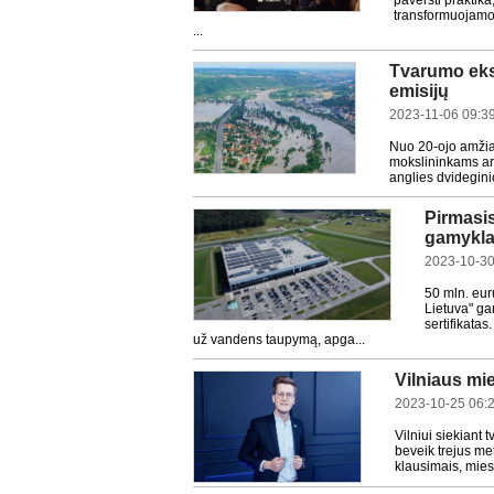
paversti praktika
transformuojamos 
...
Tvarumo eks
emisijų
2023-11-06 09:3
Nuo 20-ojo amžiau
mokslininkams ar 
anglies dvidegini
Pirmasis
gamykla
2023-10-30
50 mln. eur
Lietuva" ga
sertifikata
už vandens taupymą, apga...
Vilniaus mi
2023-10-25 06:
Vilniui siekiant 
beveik trejus met
klausimais, mies