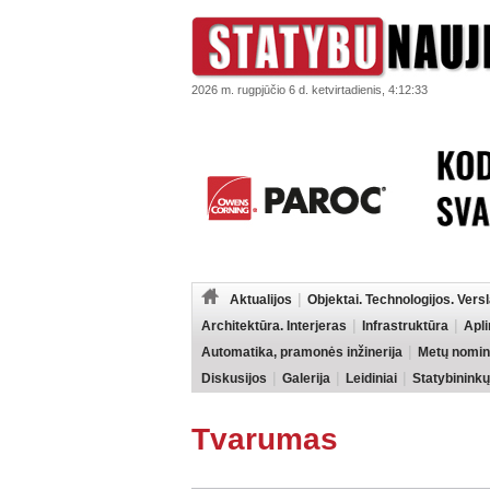
2026 m. rugpjūčio 6 d. ketvirtadienis, 4:12:33
Aktualijos
Objektai. Technologijos. Vers
Architektūra. Interjeras
Infrastruktūra
Apl
Automatika, pramonės inžinerija
Metų nomin
Diskusijos
Galerija
Leidiniai
Statybininkų
Tvarumas