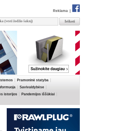
Reklama
|
sistemos
Pramoninė statyba
informuoja
Savivaldybėse
 istorijos
Pandemijos iššūkiai