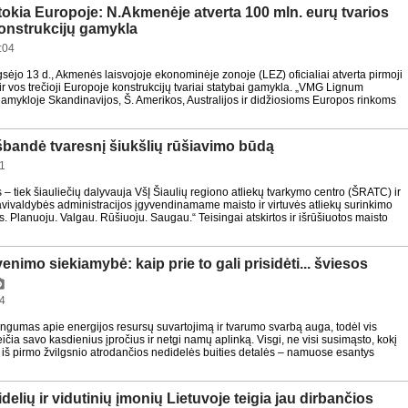
 tokia Europoje: N.Akmenėje atverta 100 mln. eurų tvarios
onstrukcijų gamykla
:04
gsėjo 13 d., Akmenės laisvojoje ekonominėje zonoje (LEZ) oficialiai atverta pirmoji
 ir vos trečioji Europoje konstrukcijų tvariai statybai gamykla. „VMG Lignum
gamykloje Skandinavijos, Š. Amerikos, Australijos ir didžiosioms Europos rinkoms
išbandė tvaresnį šiukšlių rūšiavimo būdą
11
 – tiek šiauliečių dalyvauja VšĮ Šiaulių regiono atliekų tvarkymo centro (ŠRATC) ir
avivaldybės administracijos įgyvendinamame maisto ir virtuvės atliekų surinkimo
. Planuoju. Valgau. Rūšiuoju. Saugau.“ Teisingai atskirtos ir išrūšiuotos maisto
nimo siekiamybė: kaip prie to gali prisidėti... šviesos
4
ngumas apie energijos resursų suvartojimą ir tvarumo svarbą auga, todėl vis
čia savo kasdienius įpročius ir netgi namų aplinką. Visgi, ne visi susimąsto, kokį
iš pirmo žvilgsnio atrodančios nedidelės buities detalės – namuose esantys
didelių ir vidutinių įmonių Lietuvoje teigia jau dirbančios