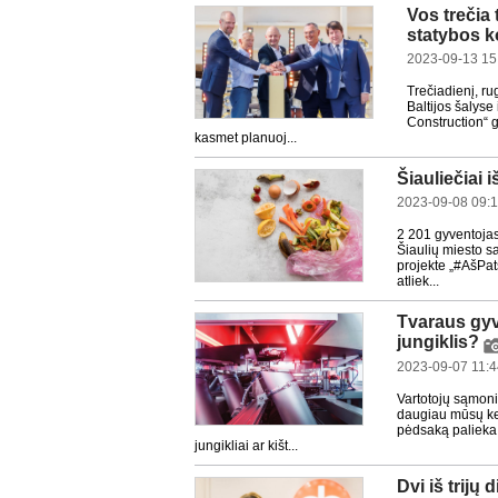
Vos trečia
statybos k
2023-09-13 15
Trečiadienį, ru
Baltijos šalyse
Construction“ 
kasmet planuoj...
Šiauliečiai 
2023-09-08 09:
2 201 gyventojas
Šiaulių miesto s
projekte „#AšPats
atliek...
Tvaraus gyve
jungiklis?
2023-09-07 11:4
Vartotojų sąmoni
daugiau mūsų kei
pėdsaką palieka 
jungikliai ar kišt...
Dvi iš trijų 