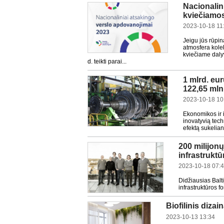
Nacionalin
kviečiamos
2023-10-18 11
Jeigu jūs rūpi
atmosfera kolek
kviečiame daly
d. teikti parai...
1 mlrd. eu
122,65 mln
2023-10-18 10
Ekonomikos ir i
inovatyvią tec
efektą sukelian
200 milijon
infrastrukt
2023-10-18 07:
Didžiausias Balt
infrastruktūros f
Biofilinis dizai
2023-10-13 13:34