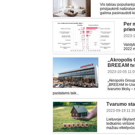
Vis labiau populiarėja
prisijaukinti natūral
galima pasinaudoti ku
Per 
prie
2023-1
Valsty
2022 m.
„Akropolis 
BREEAM tva
2023-10-05 11:0
„Akropolis Group
„BREEAM In-Use“ 
tvarumo tikslų – 
pastatams taik...
Tvarumo sta
2023-09-19 11:3
Lietuvoje iškylant
ledkalnio viršūnė
mažiau efektyvūs 