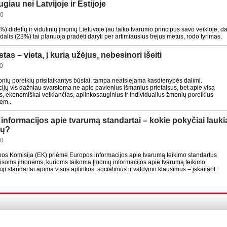
giau nei Latvijoje ir Estijoje
50
%) didelių ir vidutinių įmonių Lietuvoje jau taiko tvarumo principus savo veikloje, da
lis (23%) tai planuoja pradėti daryti per artimiausius trejus metus, rodo tyrimas.
as – vieta, į kurią užėjus, nebesinori išeiti
40
monių poreikių prisitaikantys būstai, tampa neatsiejama kasdienybės dalimi.
ijų vis dažniau svarstoma ne apie pavienius išmanius prietaisus, bet apie visą
, ekonomiškai veikiančias, aplinkosauginius ir individualius žmonių poreikius
em...
i informacijos apie tvarumą standartai – kokie pokyčiai lauki
ių?
20
os Komisija (EK) priėmė Europos informacijos apie tvarumą teikimo standartus
visoms įmonėms, kurioms taikoma Įmonių informacijos apie tvarumą teikimo
uji standartai apima visus aplinkos, socialinius ir valdymo klausimus – įskaitant