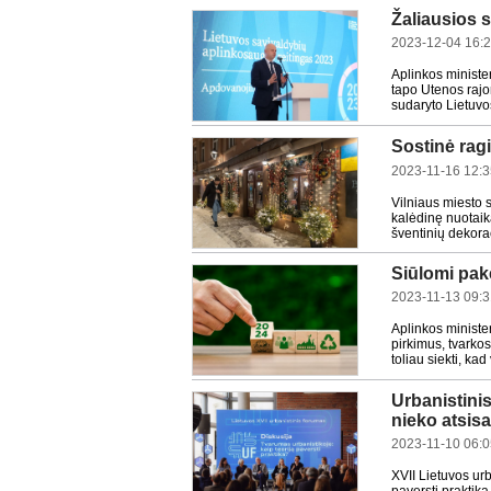
Žaliausios s
2023-12-04 16:
Aplinkos ministe
tapo Utenos rajon
sudaryto Lietuvo
Sostinė rag
2023-11-16 12:3
Vilniaus miesto 
kalėdinę nuotaiką
šventinių dekorac
Siūlomi pak
2023-11-13 09:3
Aplinkos minister
pirkimus, tvarko
toliau siekti, kad 
Urbanistinis
nieko atsisa
2023-11-10 06:0
XVII Lietuvos ur