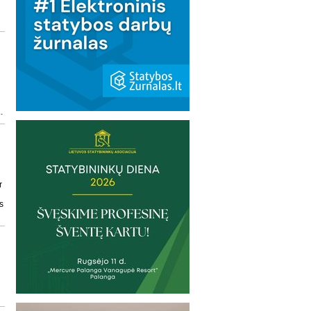
u
.
r
s