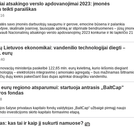
iai atsakingo verslo apdovanojimai 2023: įmonės
 teikti paraiškas
:16
natės savo įmonės darbuotojų saugumu ir gerove, emocine būsena ir palankia
tyve, skatinate įvairovę, tausojate aplinką ar stiprinate bendruomenes – jūsų įmon
vauti Nacionalinių atsakingo verslo apdovanojimų 2023 konkurse ir iki lapkričio 21
rų Lietuvos ekonomikai: vandenilio technologijai diegti –
. eurų
:40
novacijų ministerija paskelbė 122,65 mln. eurų kvietimą, kurio lėšomis diegiant
hnologiją – elektrolizės integravimo į amoniako agregatą – bus mažinamas šiltnami
čių dujų kiekis pakeičiant šias dujas aplinkai draugišku vandeniliu.
ų eurų regiono atsparumui: startuoja antrasis „BaltCap“
ūros fondas
48
ijos šalyse privataus kapitalo fondų valdytojas „BaltCap“ užbaigė pirmąjį naujo
ondo investicijoms skirto kapitalo formavimo etapą.
nas: kas tai ir kaip jį sukurti namuose?