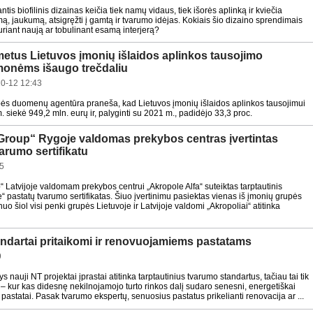
ntis biofilinis dizainas keičia tiek namų vidaus, tiek išorės aplinką ir kviečia
umą, jaukumą, atsigręžti į gamtą ir tvarumo idėjas. Kokiais šio dizaino sprendimais
riant naują ar tobulinant esamą interjerą?
metus Lietuvos įmonių išlaidos aplinkos tausojimo
monėms išaugo trečdaliu
0-12 12:43
bės duomenų agentūra praneša, kad Lietuvos įmonių išlaidos aplinkos tausojimui
 siekė 949,2 mln. eurų ir, palyginti su 2021 m., padidėjo 33,3 proc.
Group“ Rygoje valdomas prekybos centras įvertintas
rumo sertifikatu
5
“ Latvijoje valdomam prekybos centrui „Akropole Alfa“ suteiktas tarptautinis
pastatų tvarumo sertifikatas. Šiuo įvertinimu pasiektas vienas iš įmonių grupės
nuo šiol visi penki grupės Lietuvoje ir Latvijoje valdomi „Akropoliai“ atitinka
ndartai pritaikomi ir renovuojamiems pastatams
9
ys nauji NT projektai įprastai atitinka tarptautinius tvarumo standartus, tačiau tai tik
 – kur kas didesnę nekilnojamojo turto rinkos dalį sudaro senesni, energetiškai
pastatai. Pasak tvarumo ekspertų, senuosius pastatus prikelianti renovacija ar ...