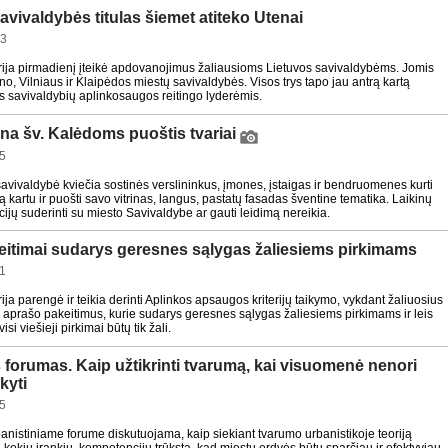
avivaldybės titulas šiemet atiteko Utenai
23
rija pirmadienį įteikė apdovanojimus žaliausioms Lietuvos savivaldybėms. Jomis
o, Vilniaus ir Klaipėdos miestų savivaldybės. Visos trys tapo jau antrą kartą
s savivaldybių aplinkosaugos reitingo lyderėmis.
ina šv. Kalėdoms puoštis tvariai
5
savivaldybė kviečia sostinės verslininkus, įmones, įstaigas ir bendruomenes kurti
 kartu ir puošti savo vitrinas, langus, pastatų fasadas šventine tematika. Laikinų
ijų suderinti su miesto Savivaldybe ar gauti leidimą nereikia.
eitimai sudarys geresnes sąlygas žaliesiems pirkimams
1
ija parengė ir teikia derinti Aplinkos apsaugos kriterijų taikymo, vykdant žaliuosius
s aprašo pakeitimus, kurie sudarys geresnes sąlygas žaliesiems pirkimams ir leis
visi viešieji pirkimai būtų tik žali.
 forumas. Kaip užtikrinti tvarumą, kai visuomenė nenori
kyti
5
banistiniame forume diskutuojama, kaip siekiant tvarumo urbanistikoje teoriją