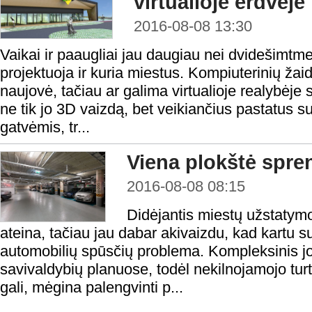
virtualioje erdvėje
2016-08-08 13:30
Vaikai ir paaugliai jau daugiau nei dvidešimtmet
projektuoja ir kuria miestus. Kompiuterinių ža
naujovė, tačiau ar galima virtualioje realybėje
ne tik jo 3D vaizdą, bet veikiančius pastatus s
gatvėmis, tr...
Viena plokštė spre
2016-08-08 08:15
Didėjantis miestų užstatymo 
ateina, tačiau jau dabar akivaizdu, kad kartu su
automobilių spūsčių problema. Kompleksinis j
savivaldybių planuose, todėl nekilnojamojo turto 
gali, mėgina palengvinti p...