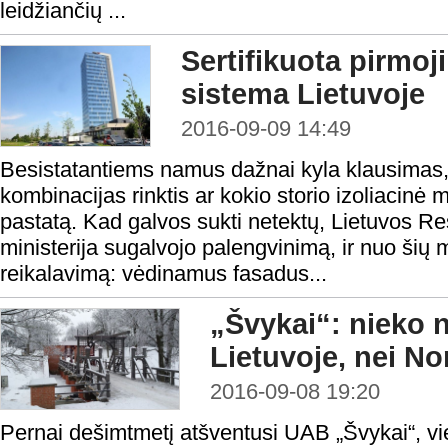
leidžiančių ...
Sertifikuota pirmo
sistema Lietuvoje
2016-09-09 14:49
Besistatantiems namus dažnai kyla klausimas
kombinacijas rinktis ar kokio storio izoliacinė 
pastatą. Kad galvos sukti netektų, Lietuvos R
ministerija sugalvojo palengvinimą, ir nuo šių m
reikalavimą: vėdinamus fasadus...
„Švykai“: nieko 
Lietuvoje, nei No
2016-09-08 19:20
Pernai dešimtmetį atšventusi UAB „Švykai“, vi