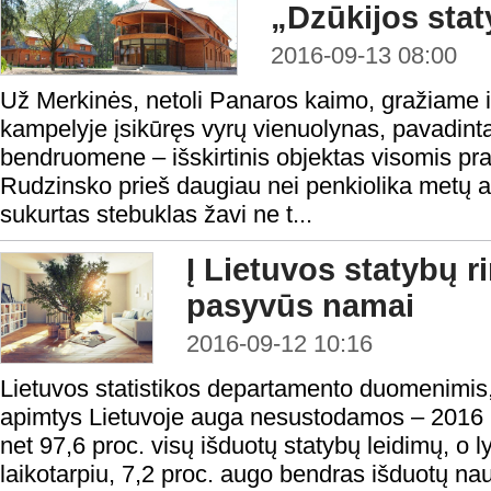
„Dzūkijos stat
2016-09-13 08:00
Už Merkinės, netoli Panaros kaimo, gražiame 
kampelyje įsikūręs vyrų vienuolynas, pavadin
bendruomene – išskirtinis objektas visomis pr
Rudzinsko prieš daugiau nei penkiolika metų at
sukurtas stebuklas žavi ne t...
Į Lietuvos statybų r
pasyvūs namai
2016-09-12 10:16
Lietuvos statistikos departamento duomenimis,
apimtys Lietuvoje auga nesustodamos – 2016 m.
net 97,6 proc. visų išduotų statybų leidimų, o 
laikotarpiu, 7,2 proc. augo bendras išduotų na