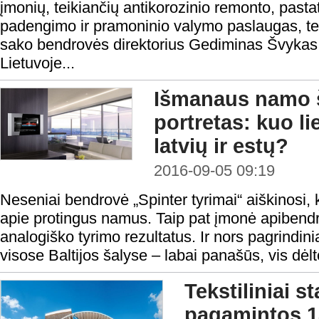
įmonių, teikiančių antikorozinio remonto, pastat
padengimo ir pramoninio valymo paslaugas, tem
sako bendrovės direktorius Gediminas Švykas
Lietuvoje...
Išmanaus namo 
portretas: kuo li
latvių ir estų?
2016-09-05 09:19
Neseniai bendrovė „Spinter tyrimai“ aiškinosi, 
apie protingus namus. Taip pat įmonė apibendrino
analogiško tyrimo rezultatus. Ir nors pagrindini
visose Baltijos šalyse – labai panašūs, vis dėlto
Tekstiliniai st
pagamintos 13