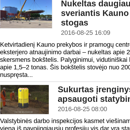
Nukeltas daugiau
sveriantis Kauno
stogas
2016-08-25 16:09
Ketvirtadienį Kauno prekybos ir pramogų centre
eksterjero atnaujinimo darbai – nukeltas apie 
skersmens bokštelis. Palyginimui, vidutiniškai
apie 1,5–2 tonas. Šis bokštelis stovėjo nuo 20
nuspręsta...
Sukurtas įrenginy
apsaugoti statybi
2016-08-25 08:00
Valstybinės darbo inspekcijos kasmet viešina
viena iš pavojingiausių profesijų vis dar yra st