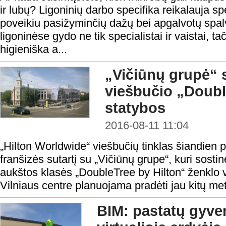
ir lubų? Ligoninių darbo specifika reikalauja sp
poveikiu pasižyminčių dažų bei apgalvotų spal
ligoninėse gydo ne tik specialistai ir vaistai, t
higieniška a...
„Vičiūnų grupė“ s
viešbučio „Doubl
statybos
2016-08-11 11:04
„Hilton Worldwide“ viešbučių tinklas šiandien 
franšizės sutartį su „Vičiūnų grupe“, kuri sostin
aukštos klasės „DoubleTree by Hilton“ ženklo 
Vilniaus centre planuojama pradėti jau kitų met
BIM: pastatų gyve