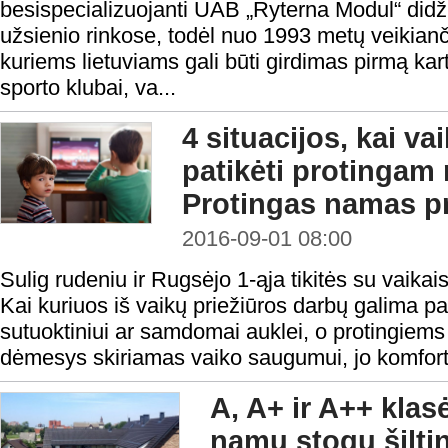
besispecializuojanti UAB „Ryterna Modul“ didži
užsienio rinkose, todėl nuo 1993 metų veikian
kuriems lietuviams gali būti girdimas pirmą kar
sporto klubai, va...
4 situacijos, kai va
patikėti protingam
Protingas namas pr
2016-09-01 08:00
Sulig rudeniu ir Rugsėjo 1-ąja tikitės su vaikai
Kai kuriuos iš vaikų priežiūros darbų galima 
sutuoktiniui ar samdomai auklei, o protingie
dėmesys skiriamas vaiko saugumui, jo komfortui
A, A+ ir A++ kla
namų stogų šilti