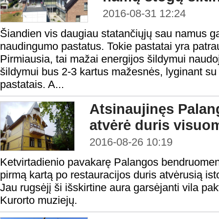
2016-08-31 12:24
Šiandien vis daugiau statančiųjų sau namus ga
naudingumo pastatus. Tokie pastatai yra patrau
Pirmiausia, tai mažai energijos šildymui naudoj
šildymui bus 2-3 kartus mažesnės, lyginant su
pastatais. A...
Atsinaujinęs Palan
atvėrė duris visuo
2016-08-26 10:19
Ketvirtadienio pavakarę Palangos bendruomenė
pirmą kartą po restauracijos duris atvėrusią isto
Jau rugsėjį ši išskirtine aura garsėjanti vila pak
Kurorto muziejų.