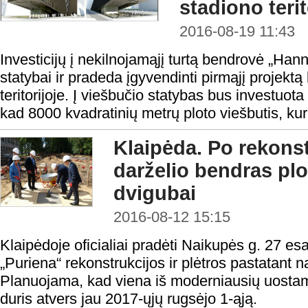
stadiono terit
2016-08-19 11:43
Investicijų į nekilnojamąjį turtą bendrovė „Han
statybai ir pradeda įgyvendinti pirmąjį projektą
teritorijoje. Į viešbučio statybas bus investuo
kad 8000 kvadratinių metrų ploto viešbutis, ku
Klaipėda. Po rekonst
darželio bendras pl
dvigubai
2016-08-12 15:15
Klaipėdoje oficialiai pradėti Naikupės g. 27 esa
„Puriena“ rekonstrukcijos ir plėtros pastatant n
Planuojama, kad viena iš moderniausių uostami
duris atvers jau 2017-ųjų rugsėjo 1-ąją.