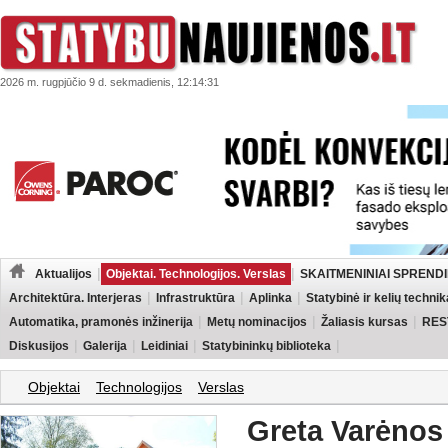
2026 m. rugpjūčio 9 d. sekmadienis, 12:14:31
Aktualijos
Objektai. Technologijos. Verslas
SKAITMENINIAI SPRENDI
Architektūra. Interjeras
Infrastruktūra
Aplinka
Statybinė ir kelių technik
Automatika, pramonės inžinerija
Metų nominacijos
Žaliasis kursas
RES
Diskusijos
Galerija
Leidiniai
Statybininkų biblioteka
Objektai
Technologijos
Verslas
Greta Varėnos