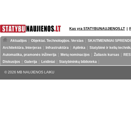
Kas yra STATYBUNAUJIENOS.LT
|
Aktualijos
Objektai. Technologijos. Verslas
SKAITMENINIAI SPRENDI
Architektūra. Interjeras
Infrastruktūra
Aplinka
Statybinė ir kelių technik
Automatika, pramonės inžinerija
Metų nominacijos
Žaliasis kursas
RES
Diskusijos
Galerija
Leidiniai
Statybininkų biblioteka
© 2026 MB NAUJIENOS LAIKU