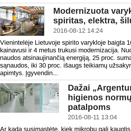
Modernizuota varyk
spiritas, elektra, ši
2016-08-12 14:24
Vienintelėje Lietuvoje spirito varykloje baigta 1
kainavusi ir 4 metus trukusi modernizacija. Nuo
naudos atsinaujinančią energiją, 25 proc. su
sąnaudos, iki 30 proc. išaugs teikiamų užsak
apimtys. Įgyvendin...
Dažai „Argentu
higienos normų
patalpoms
2016-08-11 13:04
Ar kada susimąstėte, kiek mikrobų gali kauptis