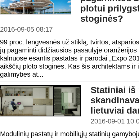
plotui prilyg
stoginės?
2016-09-05 08:17
99 proc. lengvesnės už stiklą, tvirtos, atsparios
jų pagaminti didžiausios pasaulyje oranžerijos 
kalnuose esantis pastatas ir parodai „Expo 2015
aikščių ploto stoginės. Kas šis architektams ir
galimybes at...
Statiniai i
skandinavai
lietuviai da
2016-09-01 10:
Modulinių pastatų ir mobiliųjų statinių gamybo