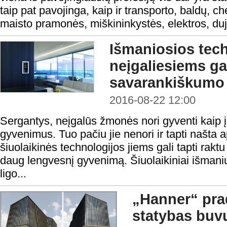
taip pat pavojinga, kaip ir transporto, baldų, c
maisto pramonės, miškininkystės, elektros, dujų
Išmaniosios tec
neįgaliesiems gal
savarankiškumo 
2016-08-22 12:00
Sergantys, neįgalūs žmonės nori gyventi kai
gyvenimus. Tuo pačiu jie nenori ir tapti našta a
šiuolaikinės technologijos jiems gali tapti raktu į
daug lengvesnį gyvenimą. Šiuolaikiniai išmani
ligo...
„Hanner“ pra
statybas buvu