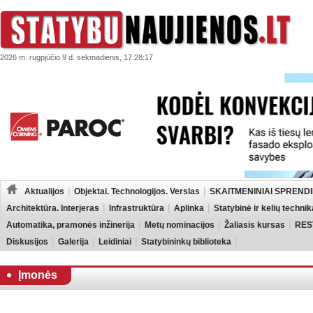
2026 m. rugpjūčio 9 d. sekmadienis, 17:28:17
Aktualijos
Objektai. Technologijos. Verslas
SKAITMENINIAI SPRENDI
Architektūra. Interjeras
Infrastruktūra
Aplinka
Statybinė ir kelių technik
Automatika, pramonės inžinerija
Metų nominacijos
Žaliasis kursas
RES
Diskusijos
Galerija
Leidiniai
Statybininkų biblioteka
Įmonės