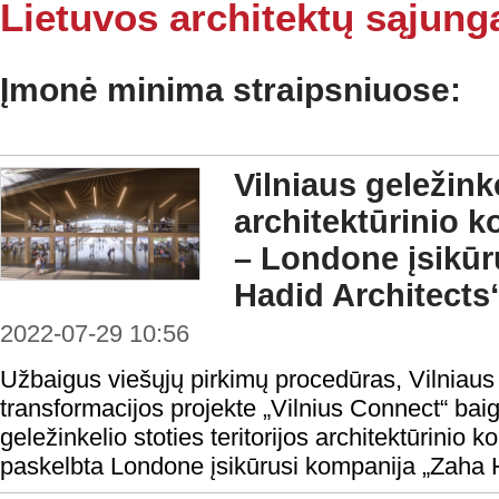
Lietuvos architektų sąjung
Įmonė minima straipsniuose:
Vilniaus geležink
architektūrinio k
– Londone įsikūr
Hadid Architects
2022-07-29 10:56
Užbaigus viešųjų pirkimų procedūras, Vilniaus 
transformacijos projekte „Vilnius Connect“ ba
geležinkelio stoties teritorijos architektūrinio k
paskelbta Londone įsikūrusi kompanija „Zaha H