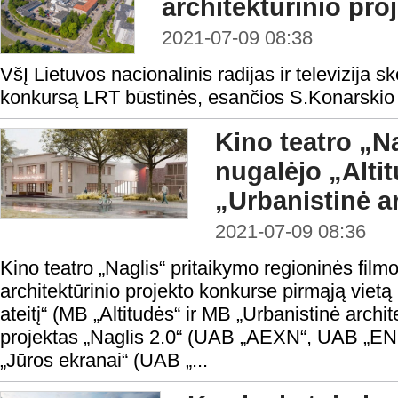
architektūrinio pr
2021-07-09 08:38
VšĮ Lietuvos nacionalinis radijas ir televizija sk
konkursą LRT būstinės, esančios S.Konarskio g.
Kino teatro „N
nugalėjo „Altit
„Urbanistinė a
2021-07-09 08:36
Kino teatro „Naglis“ pritaikymo regioninės fil
architektūrinio projekto konkurse pirmąją vietą
ateitį“ (MB „Altitudės“ ir MB „Urbanistinė archit
projektas „Naglis 2.0“ (UAB „AEXN“, UAB „ENE
„Jūros ekranai“ (UAB „...