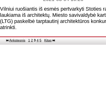
Vilniui ruošiantis iš esmės pertvarkyti Stoties 
laukiama iš architektų. Miesto savivaldybė kart
(LTG) paskelbė tarptautinį architektūros konk
atrinkti.
Ankstesnis
1
2
3
4
5
Kitas