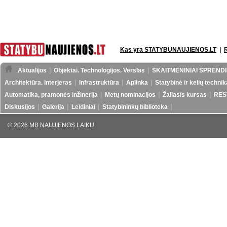
Kas yra STATYBUNAUJIENOS.LT
|
Aktualijos
Objektai. Technologijos. Verslas
SKAITMENINIAI SPRENDI
Architektūra. Interjeras
Infrastruktūra
Aplinka
Statybinė ir kelių technik
Automatika, pramonės inžinerija
Metų nominacijos
Žaliasis kursas
RES
Diskusijos
Galerija
Leidiniai
Statybininkų biblioteka
© 2026 MB NAUJIENOS LAIKU