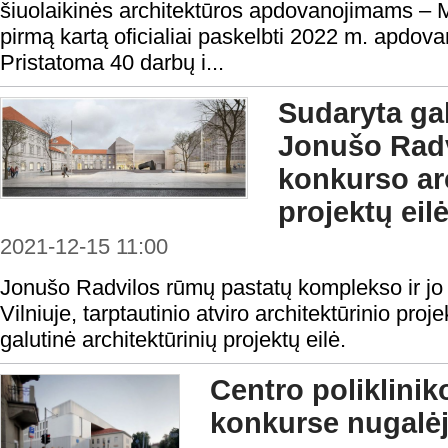
šiuolaikinės architektūros apdovanojimams – M
pirmą kartą oficialiai paskelbti 2022 m. apdov
Pristatoma 40 darbų i...
Sudaryta gal
Jonušo Rad
konkurso ar
projektų eil
2021-12-15 11:00
Jonušo Radvilos rūmų pastatų komplekso ir jo p
Vilniuje, tarptautinio atviro architektūrinio pr
galutinė architektūrinių projektų eilė.
Centro poliklinik
konkurse nugalė