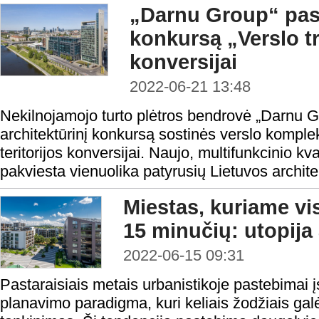
„Darnu Group“ pask
konkursą „Verslo t
konversijai
2022-06-21 13:48
Nekilnojamojo turto plėtros bendrovė „Darnu 
architektūrinį konkursą sostinės verslo komple
teritorijos konversijai. Naujo, multifunkcinio kv
pakviesta vienuolika patyrusių Lietuvos archit
Miestas, kuriame vi
15 minučių: utopija 
2022-06-15 09:31
Pastaraisiais metais urbanistikoje pastebimai įs
planavimo paradigma, kuri keliais žodžiais gal