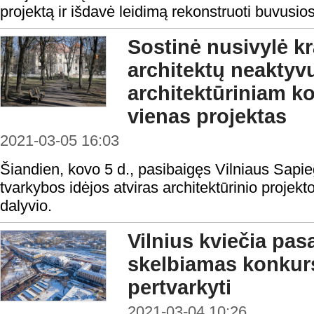
projektą ir išdavė leidimą rekonstruoti buvusio
Sostinė nusivylė k
architektų neakty
architektūriniam k
vienas projektas
2021-03-05 16:03
Šiandien, kovo 5 d., pasibaigęs Vilniaus Sapieg
tvarkybos idėjos atviras architektūrinio projek
dalyvio.
Vilnius kviečia pas
skelbiamas konkursa
pertvarkyti
2021-03-04 10:26