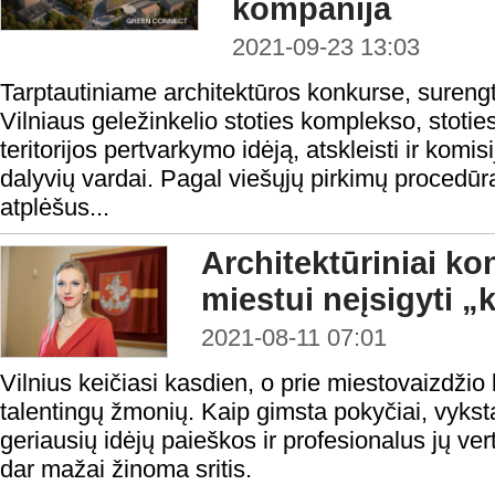
kompanija
2021-09-23 13:03
Tarptautiniame architektūros konkurse, surengt
Vilniaus geležinkelio stoties komplekso, stoties
teritorijos pertvarkymo idėją, atskleisti ir komisi
dalyvių vardai. Pagal viešųjų pirkimų procedūr
atplėšus...
Architektūriniai k
miestui neįsigyti „
2021-08-11 07:01
Vilnius keičiasi kasdien, o prie miestovaizdži
talentingų žmonių. Kaip gimsta pokyčiai, vyksta
geriausių idėjų paieškos ir profesionalus jų ver
dar mažai žinoma sritis.