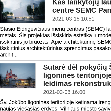
Kas lankytojų l
centre SEMC Pan
2021-03-15 10:51
Stasio Eidrigevičiaus menų centras (SEMC) la
metais. Šis projektas išsiskiria estetika ir m
išskirtinis jo bruožas. Apie architektūrinę SEM
išskirtinius architektūrinius sprendimus pasako
archit...
Sutarė dėl pokyčių
ligoninės teritorijoj
leidimas rekonstruk
2021-03-08 16:00
Šv. Jokūbo ligoninės teritorijoje ketinama įrengti
naujas viešąsias erdves. Vilniaus miesto saviva