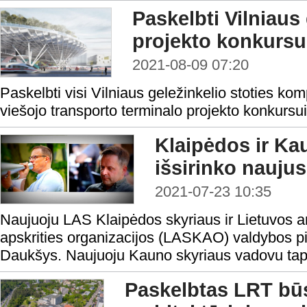
Paskelbti Vilniaus 
projekto konkursui
2021-08-09 07:20
Paskelbti visi Vilniaus geležinkelio stoties komp
viešojo transporto terminalo projekto konkursui 
Klaipėdos ir Ka
išsirinko naujus
2021-07-23 10:35
Naujuoju LAS Klaipėdos skyriaus ir Lietuvos a
apskrities organizacijos (LASKAO) valdybos pi
Daukšys. Naujuoju Kauno skyriaus vadovu tapo
Paskelbtas LRT būs