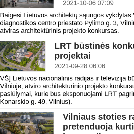
2021-10-06 07:09
Baigėsi Lietuvos architektų sąungos vykdytas V
diagnostikos centro priestato Pylimo g. 3, Vilni
atviras architektūrinis projekto konkursas.
LRT būstinės konku
projektai
2021-09-28 06:06
VŠĮ Lietuvos nacionalinis radijas ir televizija 
Vilniuje, atviro architektūrinio projekto konkursu
pasiūlymai, kurie bus eksponuojami LRT pagrin
Konarskio g. 49, Vilnius).
Vilniaus stoties 
pretenduoja kurt