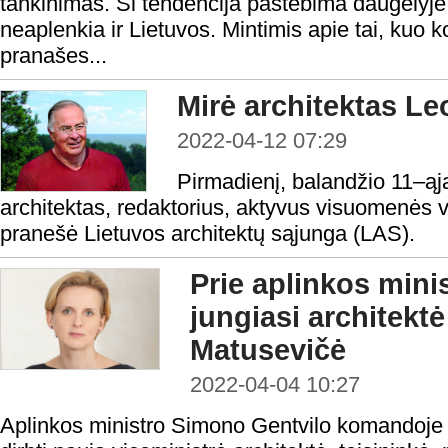
tankinimas. Ši tendencija pastebima daugelyje
neaplenkia ir Lietuvos. Mintimis apie tai, kuo
pranašes...
Mirė architektas Le
2022-04-12 07:29
Pirmadienį, balandžio 11–ąj
architektas, redaktorius, aktyvus visuomenės 
pranešė Lietuvos architektų sąjunga (LAS).
Prie aplinkos min
jungiasi architektė
Matusevičė
2022-04-04 10:27
Aplinkos ministro Simono Gentvilo komandoje 