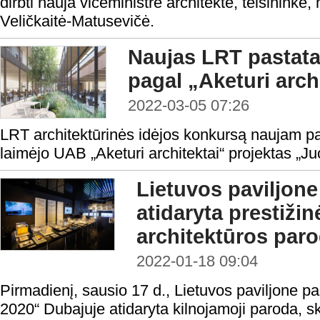
dirbti nauja viceministrė architektė, teisininkė
Veličkaitė-Matusevičė.
Naujas LRT pastat
pagal „Aketuri arch
2022-03-05 07:26
LRT architektūrinės idėjos konkursą naujam pa
laimėjo UAB „Aketuri architektai“ projektas „Ju
Lietuvos paviljon
atidaryta prestižin
architektūros par
2022-01-18 09:04
Pirmadienį, sausio 17 d., Lietuvos paviljone 
2020“ Dubajuje atidaryta kilnojamoji paroda, 