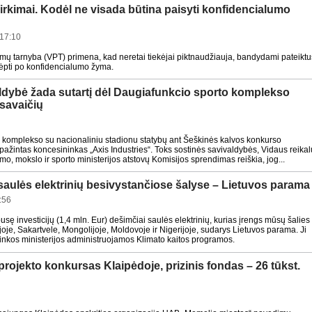
pirkimai. Kodėl ne visada būtina paisyti konfidencialumo
17:10
imų tarnyba (VPT) primena, kad neretai tiekėjai piktnaudžiauja, bandydami pateiktu
ėpti po konfidencialumo žyma.
aldybė žada sutartį dėl Daugiafunkcio sporto komplekso
 savaičių
 komplekso su nacionaliniu stadionu statybų ant Šeškinės kalvos konkurso
pripažintas koncesininkas „Axis Industries“. Toks sostinės savivaldybės, Vidaus reikal
imo, mokslo ir sporto ministerijos atstovų Komisijos sprendimas reiškia, jog...
saulės elektrinių besivystančiose šalyse – Lietuvos parama
:56
sę investicijų (1,4 mln. Eur) dešimčiai saulės elektrinių, kurias įrengs mūsų šalies
je, Sakartvele, Mongolijoje, Moldovoje ir Nigerijoje, sudarys Lietuvos parama. Ji
plinkos ministerijos administruojamos Klimato kaitos programos.
projekto konkursas Klaipėdoje, prizinis fondas – 26 tūkst.