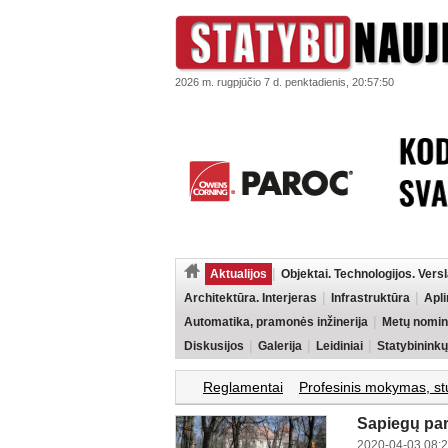
2026 m. rugpjūčio 7 d. penktadienis, 20:57:50
Aktualijos
Objektai. Technologijos. Vers
Architektūra. Interjeras
Infrastruktūra
Apl
Automatika, pramonės inžinerija
Metų nomin
Diskusijos
Galerija
Leidiniai
Statybininkų
Reglamentai
Profesinis mokymas, st
Sapiegų par
2020-04-03 08: