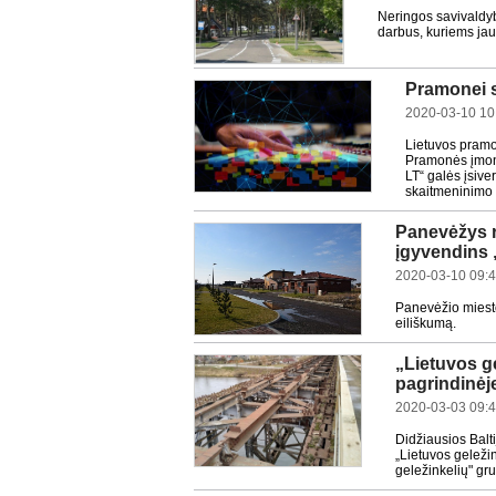
Neringos savivaldyb
darbus, kuriems jau
Pramonei s
2020-03-10 10
Lietuvos pramon
Pramonės įmon
LT“ galės įsive
skaitmeninimo t
Panevėžys r
įgyvendins 
2020-03-10 09:
Panevėžio miesto 
eiliškumą.
„Lietuvos ge
pagrindinėje
2020-03-03 09:
Didžiausios Balti
„Lietuvos geležin
geležinkelių" gru