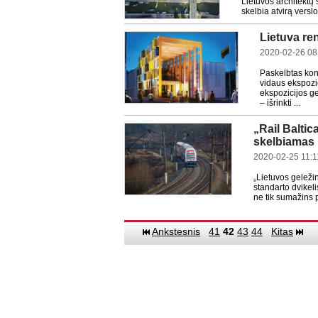
Lietuvos architektų
skelbia atvirą versl
Lietuva re
2020-02-26 08
Paskelbtas konk
vidaus ekspozic
ekspozicijos g
– išrinkti ...
„Rail Balti
skelbiamas
2020-02-25 11:1
„Lietuvos geleži
standarto dvikel
ne tik sumažins 
Ankstesnis
41
42
43
44
Kitas