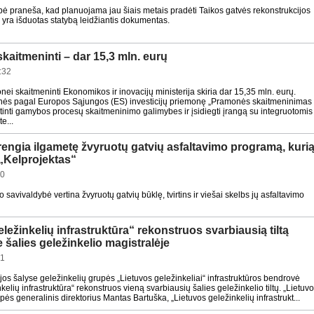
ė praneša, kad planuojama jau šiais metais pradėti Taikos gatvės rekonstrukcijos
 yra išduotas statybą leidžiantis dokumentas.
kaitmeninti – dar 15,3 mln. eurų
:32
ei skaitmeninti Ekonomikos ir inovacijų ministerija skiria dar 15,35 mln. eurų.
ės pagal Europos Sąjungos (ES) investicijų priemonę „Pramonės skaitmeninimas
rtinti gamybos procesų skaitmeninimo galimybes ir įsidiegti įrangą su integruotomis
e...
engia ilgametę žvyruotų gatvių asfaltavimo programą, kuri
„Kelprojektas“
40
savivaldybė vertina žvyruotų gatvių būklę, tvirtins ir viešai skelbs jų asfaltavimo
ležinkelių infrastruktūra“ rekonstruos svarbiausią tiltą
 šalies geležinkelio magistralėje
41
jos šalyse geležinkelių grupės „Lietuvos geležinkeliai“ infrastruktūros bendrovė
kelių infrastruktūra“ rekonstruos vieną svarbiausių šalies geležinkelio tiltų. „Lietuv
pės generalinis direktorius Mantas Bartuška, „Lietuvos geležinkelių infrastrukt...