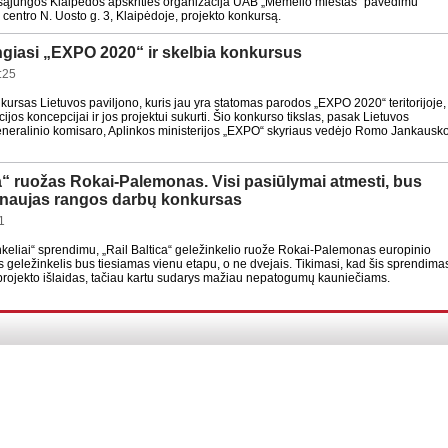
 sąjungos Klaipėdos apskrities organizacija UAB „Memelio miestas“ pavedimu
o centro N. Uosto g. 3, Klaipėdoje, projekto konkursą.
ngiasi „EXPO 2020“ ir skelbia konkursus
:25
ursas Lietuvos paviljono, kuris jau yra statomas parodos „EXPO 2020“ teritorijoje,
ijos koncepcijai ir jos projektui sukurti. Šio konkurso tikslas, pasak Lietuvos
eneralinio komisaro, Aplinkos ministerijos „EXPO“ skyriaus vedėjo Romo Jankausko
ca“ ruožas Rokai-Palemonas. Visi pasiūlymai atmesti, bus
 naujas rangos darbų konkursas
1
nkeliai“ sprendimu, „Rail Baltica“ geležinkelio ruože Rokai-Palemonas europinio
is geležinkelis bus tiesiamas vienu etapu, o ne dvejais. Tikimasi, kad šis sprendima
projekto išlaidas, tačiau kartu sudarys mažiau nepatogumų kauniečiams.