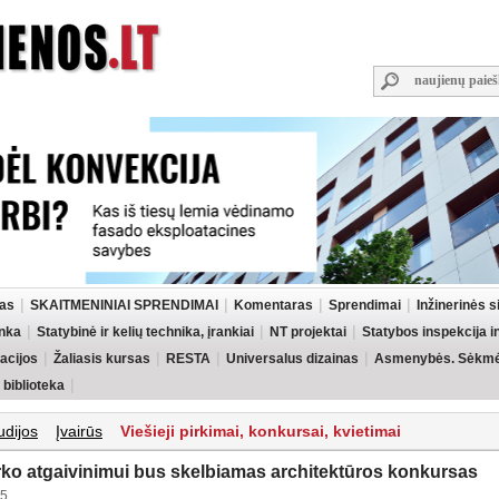
las
SKAITMENINIAI SPRENDIMAI
Komentaras
Sprendimai
Inžinerinės 
inka
Statybinė ir kelių technika, įrankiai
NT projektai
Statybos inspekcija 
acijos
Žaliasis kursas
RESTA
Universalus dizainas
Asmenybės. Sėkmės
 biblioteka
udijos
Įvairūs
Viešieji pirkimai, konkursai, kvietimai
ko atgaivinimui bus skelbiamas architektūros konkursas
25