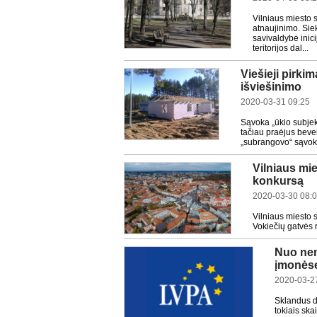
Vilniaus miesto 
atnaujinimo. Siek
savivaldybė inici
teritorijos dal...
Viešieji pirki
išviešinimo
2020-03-31 09:25
Sąvoka „ūkio subjek
tačiau praėjus bevei
„subrangovo“ sąvok
Vilniaus mi
konkursą
2020-03-30 08:
Vilniaus miesto 
Vokiečių gatvės 
Nuo nen
įmonėse
2020-03-2
Sklandus d
tokiais ska