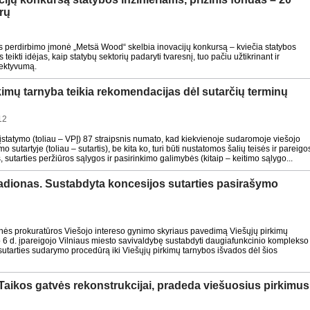
rų
perdirbimo įmonė „Metsä Wood“ skelbia inovacijų konkursą – kviečia statybos
s teikti idėjas, kaip statybų sektorių padaryti tvaresnį, tuo pačiu užtikrinant ir
fektyvumą.
kimų tarnyba teikia rekomendacijas dėl sutarčių terminų
12
įstatymo (toliau – VPĮ) 87 straipsnis numato, kad kiekvienoje sudaromoje viešojo
 sutartyje (toliau – sutartis), be kita ko, turi būti nustatomos šalių teisės ir pareigo
, sutarties peržiūros sąlygos ir pasirinkimo galimybės (kitaip – keitimo sąlygo...
tadionas. Sustabdyta koncesijos sutarties pasirašymo
s prokuratūros Viešojo intereso gynimo skyriaus pavedimą Viešųjų pirkimų
 6 d. įpareigojo Vilniaus miesto savivaldybę sustabdyti daugiafunkcinio komplekso
sutarties sudarymo procedūrą iki Viešųjų pirkimų tarnybos išvados dėl šios
 Taikos gatvės rekonstrukcijai, pradeda viešuosius pirkimus