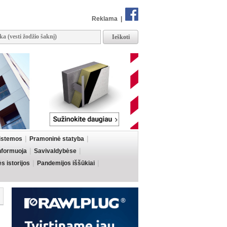
Reklama
|
sistemos
Pramoninė statyba
informuoja
Savivaldybėse
 istorijos
Pandemijos iššūkiai