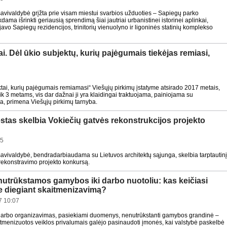
savivaldybė grįžta prie visam miestui svarbios užduoties – Sapiegų parko
dama išrinkti geriausią sprendimą šiai jautriai urbanistinei istorinei aplinkai,
javo Sapiegų rezidencijos, trinitorių vienuolyno ir ligoninės statinių komplekso
mai. Dėl ūkio subjektų, kurių pajėgumais tiekėjas remiasi,
tai, kurių pajėgumais remiamasi“ Viešųjų pirkimų įstatyme atsirado 2017 metais,
k 3 metams, vis dar dažnai ji yra klaidingai traktuojama, painiojama su
a, primena Viešųjų pirkimų tarnyba.
estas skelbia Vokiečių gatvės rekonstrukcijos projekto
05
savivaldybė, bendradarbiaudama su Lietuvos architektų sąjunga, skelbia tarptautin
rekonstravimo projekto konkursą.
utrūkstamos gamybos iki darbo nuotoliu: kas keičiasi
 diegiant skaitmenizavimą?
7 10:07
arbo organizavimas, pasiekiami duomenys, nenutrūkstanti gamybos grandinė –
itmenizuotos veiklos privalumais galėjo pasinaudoti įmonės, kai valstybė paskelbė