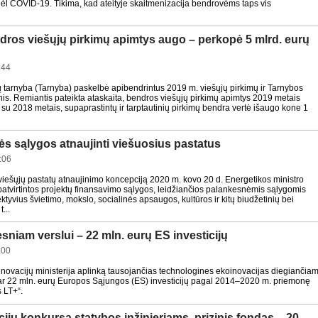
dėl COVID-19. Tikima, kad ateityje skaitmenizacija bendrovėms taps vis
dros viešųjų pirkimų apimtys augo – perkopė 5 mlrd. eurų
:44
ų tarnyba (Tarnyba) paskelbė apibendrintus 2019 m. viešųjų pirkimų ir Tarnybos
is. Remiantis pateikta ataskaita, bendros viešųjų pirkimų apimtys 2019 metais
su 2018 metais, supaprastintų ir tarptautinių pirkimų bendra vertė išaugo kone 1
s sąlygos atnaujinti viešuosius pastatus
:06
viešųjų pastatų atnaujinimo koncepciją 2020 m. kovo 20 d. Energetikos ministro
atvirtintos projektų finansavimo sąlygos, leidžiančios palankesnėmis sąlygomis
ektyvius švietimo, mokslo, socialinės apsaugos, kultūros ir kitų biudžetinių bei
t...
sniam verslui – 22 mln. eurų ES investicijų
:00
inovacijų ministerija aplinką tausojančias technologines ekoinovacijas diegiančia
 dar 22 mln. eurų Europos Sąjungos (ES) investicijų pagal 2014–2020 m. priemonę
 LT+“.
cijų konkursą statybos inžinieriams, prizinis fondas – 20