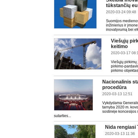
tūkstančių eu
2020-03-24 09:48
Suomijos medienos 
inžinierius ir įmone
inovatyvumą bei e
Viešųjų pir
keitimo
2020-03-17 08:
Viešųjų pirkimų 
pirkimo-pardavimo
pirkimo objektas
Nacionalinis s
procedūra
2020-03-13 12:51
Vykdydama Generalinė
tarnyba 2020 m. kovo
sostinėje koncesijos 
sutarties...
Nida rengiasi
2020-03-13 11:36