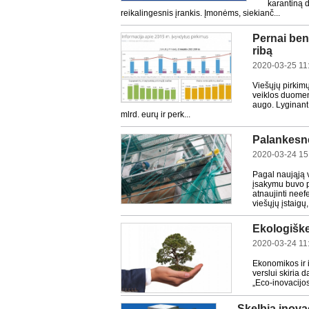
karantiną 
reikalingesnis įrankis. Įmonėms, siekianč...
Pernai ben
ribą
2020-03-25 11
Viešųjų pirkim
veiklos duomen
augo. Lyginant 
mlrd. eurų ir perk...
Palankesnė
2020-03-24 15
Pagal naująją 
įsakymu buvo p
atnaujinti neef
viešųjų įstaigų, 
Ekologiške
2020-03-24 11
Ekonomikos ir 
verslui skiria
„Eco-inovacijos
Skelbia inova