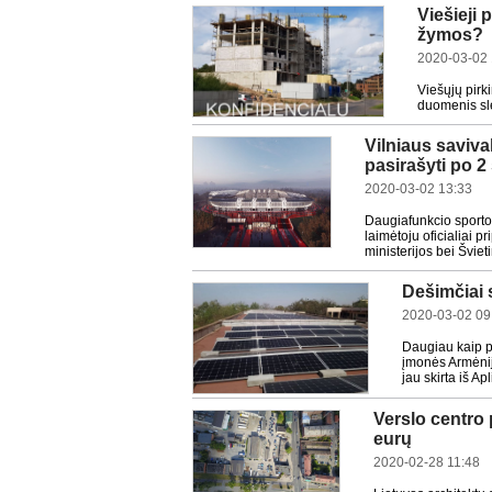
Viešieji 
žymos?
2020-03-02 
Viešųjų pirk
duomenis sl
Vilniaus saviv
pasirašyti po 2
2020-03-02 13:33
Daugiafunkcio sporto
laimėtoju oficialiai 
ministerijos bei Šviet
Dešimčiai 
2020-03-02 09
Daugiau kaip pu
įmonės Armėnijo
jau skirta iš A
Verslo centro 
eurų
2020-02-28 11:48