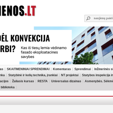
las
SKAITMENINIAI SPRENDIMAI
Komentaras
Sprendimai
Inžinerinės 
inka
Statybinė ir kelių technika, įrankiai
NT projektai
Statybos inspekcija 
acijos
Žaliasis kursas
RESTA
Universalus dizainas
Asmenybės. Sėkmės
 biblioteka