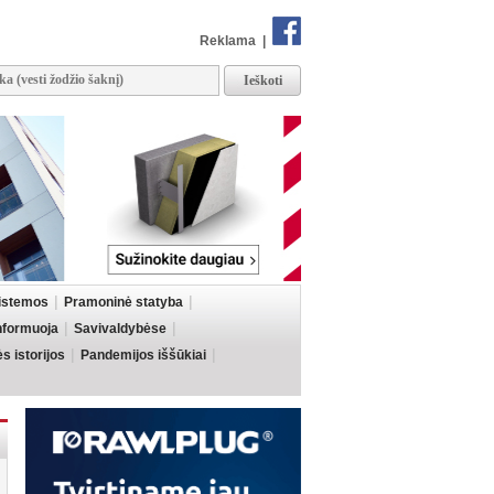
Reklama
|
sistemos
Pramoninė statyba
informuoja
Savivaldybėse
 istorijos
Pandemijos iššūkiai