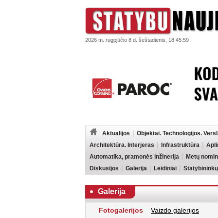
2026 m. rugpjūčio 8 d. šeštadienis, 18:45:59
Aktualijos
Objektai. Technologijos. Vers
Architektūra. Interjeras
Infrastruktūra
Apl
Automatika, pramonės inžinerija
Metų nomin
Diskusijos
Galerija
Leidiniai
Statybininkų
Galerija
Fotogalerijos
Vaizdo galerijos