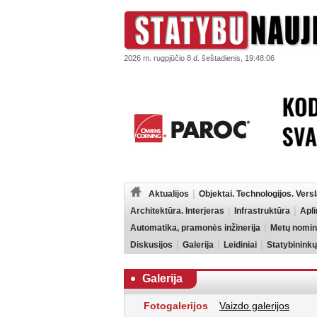
2026 m. rugpjūčio 8 d. šeštadienis, 19:48:06
Aktualijos
Objektai. Technologijos. Vers
Architektūra. Interjeras
Infrastruktūra
Apl
Automatika, pramonės inžinerija
Metų nomin
Diskusijos
Galerija
Leidiniai
Statybininkų
Galerija
Fotogalerijos
Vaizdo galerijos