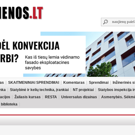
las
SKAITMENINIAI SPRENDIMAI
Komentaras
Sprendimai
Inžinerinės 
inka
Statybinė ir kelių technika, įrankiai
NT projektai
Statybos inspekcija 
acijos
Žaliasis kursas
RESTA
Universalus dizainas
Asmenybės. Sėkmės
 biblioteka