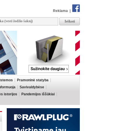
Reklama
|
sistemos
Pramoninė statyba
informuoja
Savivaldybėse
 istorijos
Pandemijos iššūkiai