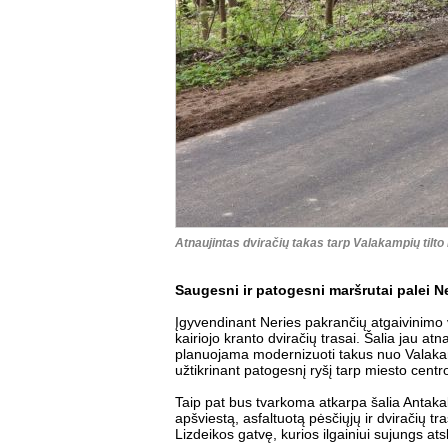
Atnaujintas dviračių takas tarp Valakampių tilto
Saugesni ir patogesni maršrutai palei Ne
Įgyvendinant Neries pakrančių atgaivinimo v
kairiojo kranto dviračių trasai. Šalia jau a
planuojama modernizuoti takus nuo Valakampių
užtikrinant patogesnį ryšį tarp miesto centr
Taip pat bus tvarkoma atkarpa šalia Antakal
apšviestą, asfaltuotą pėsčiųjų ir dviračių 
Lizdeikos gatvę, kurios ilgainiui sujungs ats