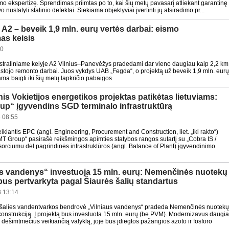
imo ekspertizę. Sprendimas priimtas po to, kai šių metų pavasarį atliekant garantinę
 nustatyti statinio defektai. Siekiama objektyviai įvertinti jų atsiradimo pr...
 A2 – beveik 1,9 mln. eurų vertės darbai: eismo
as keisis
30
straliniame kelyje A2 Vilnius–Panevėžys pradedami dar vieno daugiau kaip 2,2 km
astojo remonto darbai. Juos vykdys UAB „Fegda“, o projektą už beveik 1,9 mln. eur
a baigti iki šių metų lapkričio pabaigos.
nis Vokietijos energetikos projektas patikėtas lietuviams:
up“ įgyvendins SGD terminalo infrastruktūrą
 08:55
ikiantis EPC (angl. Engineering, Procurement and Construction, liet. „iki rakto“)
T Group“ pasirašė reikšmingos apimties statybos rangos sutartį su „Cobra IS /
orciumu dėl pagrindinės infrastruktūros (angl. Balance of Plant) įgyvendinimo
us vandenys“ investuoja 15 mln. eurų: Nemenčinės nuotekų
bus pertvarkyta pagal Šiaurės šalių standartus
 13:14
 šalies vandentvarkos bendrovė „Vilniaus vandenys“ pradeda Nemenčinės nuotekų
konstrukciją. Į projektą bus investuota 15 mln. eurų (be PVM). Modernizavus daugi
s dešimtmečius veikiančią valyklą, joje bus įdiegtos pažangios azoto ir fosforo