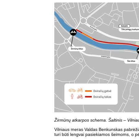
Žirmūnų atkarpos schema. Šaltinis – Vilnia
Vilniaus meras Valdas Benkunskas pabrėžia
turi būti lengvai pasiekiamos šeimoms, o pėsči