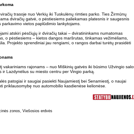
varkoma
viračių trasoje nuo Verkių iki Tuskulėnų rimties parko. Ties Žirmūnų
giama dviračių gatvė, o pėstiesiems paliekamas platesnis ir saugesnis
s parkavimo vietos paplūdimio lankytojams.
ami atskiri pėsčiųjų ir dviračių takai – dviratininkams numatomas
akas, o pėstiesiems – kietos dangos maršrutas, tinkamas vežimėliams,
. Projekto sprendiniai jau rengiami, o rangos darbai turėtų prasidėti
jonams
ngtį vakariniams rajonams – nuo Miškinių gatvės iki būsimo Užvingio salo
nus ir Lazdynėlius su miesto centru per Vingio parką.
lės patogiai ir saugiai pasiekti Naujamiestį bei Senamiestį, o naujai
inti priklausomybę nuo automobilio kasdienėse kelionėse.
cinės zonos
,
Viešosios erdvės