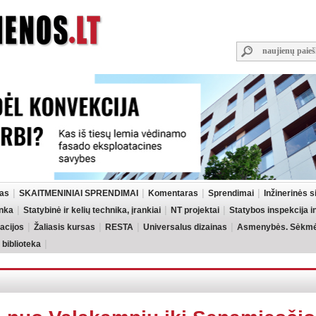
las
SKAITMENINIAI SPRENDIMAI
Komentaras
Sprendimai
Inžinerinės 
inka
Statybinė ir kelių technika, įrankiai
NT projektai
Statybos inspekcija 
acijos
Žaliasis kursas
RESTA
Universalus dizainas
Asmenybės. Sėkmės
 biblioteka