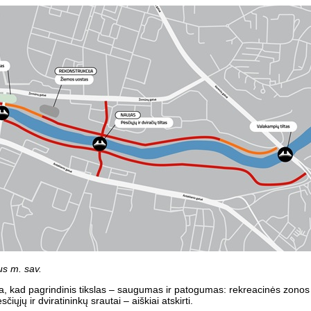
us m. sav.
, kad pagrindinis tikslas – saugumas ir patogumas: rekreacinės zonos
ųjų ir dviratininkų srautai – aiškiai atskirti.