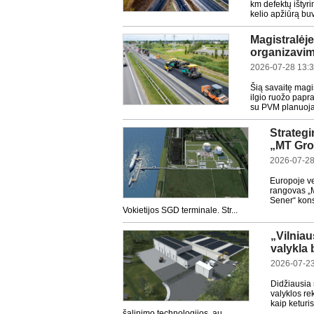
km defektų ištyr
kelio apžiūrą buvo
Magistralėje
organizavim
2026-07-28 13:
Šią savaitę magi
ilgio ruožo papr
su PVM planuojam
Strategi
„MT Gro
2026-07-28
Europoje ve
rangovas „M
Sener“ kons
Vokietijos SGD terminale. Str...
„Vilnia
valykla 
2026-07-23
Didžiausia
valyklos re
kaip keturi
šalinimo technologijos, au...