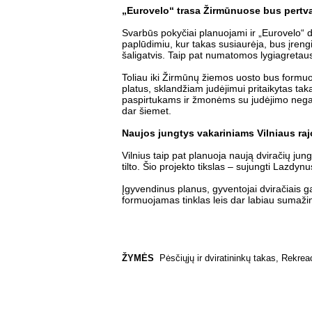
„Eurovelo“ trasa Žirmūnuose bus pert
Svarbūs pokyčiai planuojami ir „Eurovelo“ d
paplūdimiu, kur takas susiaurėja, bus įren
šaligatvis. Taip pat numatomos lygiagretau
Toliau iki Žirmūnų žiemos uosto bus formuoj
platus, sklandžiam judėjimui pritaikytas t
paspirtukams ir žmonėms su judėjimo negalia
dar šiemet.
Naujos jungtys vakariniams Vilniaus ra
Vilnius taip pat planuoja naują dviračių ju
tilto. Šio projekto tikslas – sujungti Lazdy
Įgyvendinus planus, gyventojai dviračiais ga
formuojamas tinklas leis dar labiau sumaž
ŽYMĖS
Pėsčiųjų ir dviratininkų takas
,
Rekrea