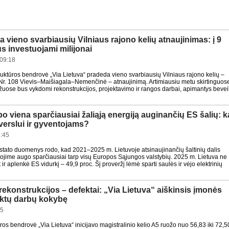
 vieno svarbiausių Vilniaus rajono kelių atnaujinimas: į 9
s investuojami milijonai
09:18
truktūros bendrovė „Via Lietuva“ pradeda vieno svarbiausių Vilniaus rajono kelių –
 Nr. 108 Vievis–Maišiagala–Nemenčinė – atnaujinimą. Artimiausiu metu skirtinguos
ožuose bus vykdomi rekonstrukcijos, projektavimo ir rangos darbai, apimantys bevei
po viena sparčiausiai žaliąją energiją auginančių ES šalių: k
a verslui ir gyventojams?
:45
tato duomenys rodo, kad 2021–2025 m. Lietuvoje atsinaujinančių šaltinių dalis
tojime augo sparčiausiai tarp visų Europos Sąjungos valstybių. 2025 m. Lietuva ne
et ir aplenkė ES vidurkį – 49,9 proc. Šį proveržį lėmė sparti saulės ir vėjo elektrinių
rekonstrukcijos – defektai: „Via Lietuva“ aiškinsis įmonės
iktų darbų kokybę
55
ūros bendrovė „Via Lietuva“ inicijavo magistralinio kelio A5 ruožo nuo 56,83 iki 72,5