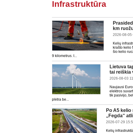
Infrastruktūra
Prasideda
km ruožu
2026-08-05 
Kelių infras
krašto kelio
šio kelio ru
9 kilometrus. I...
Lietuva ta
tai reiški
2026-08-03 11
Naujausi Euros
elektros suvar
tik pasivijo, b
plėtra be...
Po A5 kelio 
„Fegda“ atl
2026-07-29 15:
Kelių infrastrukt