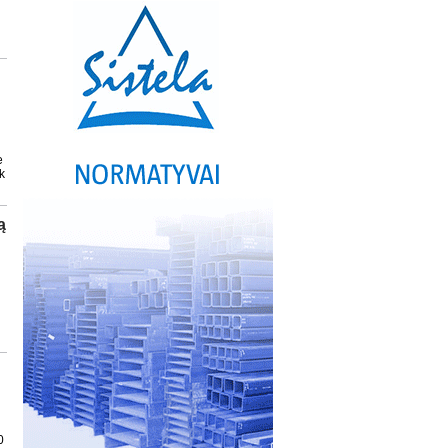
e
k
ą
0