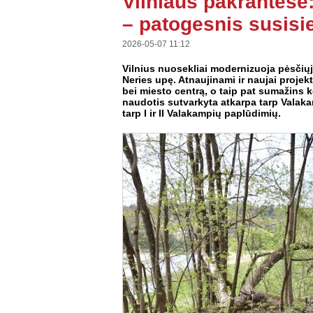
Vilniaus pakrantėse
– patogesnis susisi
2026-05-07 11:12
Vilnius nuosekliai modernizuoja pėsčiųjų
Neries upę. Atnaujinami ir naujai projek
bei miesto centrą, o taip pat sumažins k
naudotis sutvarkyta atkarpa tarp Valaka
tarp I ir II Valakampių paplūdimių.