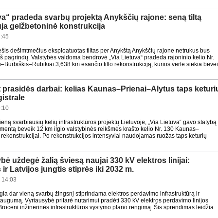
va“ pradeda svarbų projektą Anykščių rajone: seną tiltą
ja gelžbetoninė konstrukcija
:45
šis dešimtmečius eksploatuotas tiltas per Anykštą Anykščių rajone netrukus bus
iš pagrindų. Valstybės valdoma bendrovė „Via Lietuva“ pradeda rajoninio kelio Nr.
–Burbiškis–Rubikiai 3,638 km esančio tilto rekonstrukciją, kurios vertė siekia beve
 prasidės darbai: kelias Kaunas–Prienai–Alytus taps keturi
istrale
:10
eną svarbiausių kelių infrastruktūros projektų Lietuvoje, „Via Lietuva“ gavo statybą
umentą beveik 12 km ilgio valstybinės reikšmės krašto kelio Nr. 130 Kaunas–
 rekonstrukcijai. Po rekonstrukcijos intensyviai naudojamas ruožas taps keturių
bė uždegė žalią šviesą naujai 330 kV elektros linijai:
ir Latvijos jungtis stiprės iki 2032 m.
 14:03
gia dar vieną svarbų žingsnį stiprindama elektros perdavimo infrastruktūrą ir
saugumą. Vyriausybė pritarė nutarimui pradėti 330 kV elektros perdavimo linijos
roceni inžinerinės infrastruktūros vystymo plano rengimą. Šis sprendimas leidžia