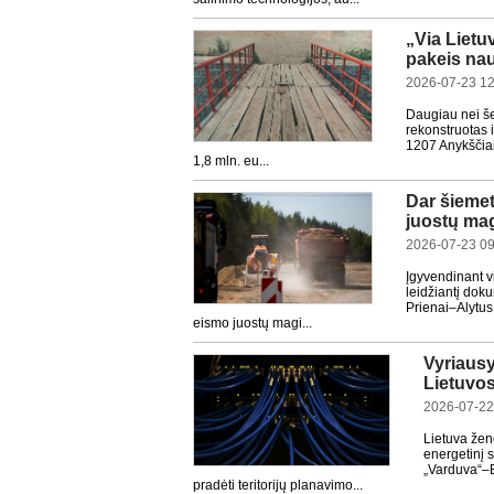
„Via Lietu
pakeis nau
2026-07-23 12
Daugiau nei še
rekonstruotas 
1207 Anykščiai
1,8 mln. eu...
Dar šiemet
juostų mag
2026-07-23 09
Įgyvendinant vi
leidžiantį dok
Prienai–Alytus
eismo juostų magi...
Vyriausy
Lietuvos 
2026-07-22
Lietuva žen
energetinį 
„Varduva“–B
pradėti teritorijų planavimo...