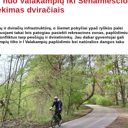
: nuo Valakampių iki Senamiesčio
ekimas dviračiais
 ir dviračių infrastruktūrą, o šiemet pokyčiai ypač ryškūs palei
tuojami takai leis patogiau pasiekti rekreacines zonas, paplūdimi
onfliktus tarp pėsčiųjų ir dviratininkų. Jau dabar gyventojai gali
mpių tilto ir I Valakampių paplūdimio bei natūralios dangos taku