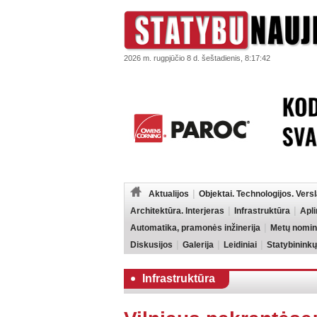
2026 m. rugpjūčio 8 d. šeštadienis, 8:17:42
Aktualijos
Objektai. Technologijos. Vers
Architektūra. Interjeras
Infrastruktūra
Apl
Automatika, pramonės inžinerija
Metų nomin
Diskusijos
Galerija
Leidiniai
Statybininkų
Infrastruktūra