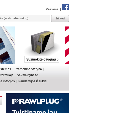
Reklama
|
sistemos
Pramoninė statyba
informuoja
Savivaldybėse
 istorijos
Pandemijos iššūkiai