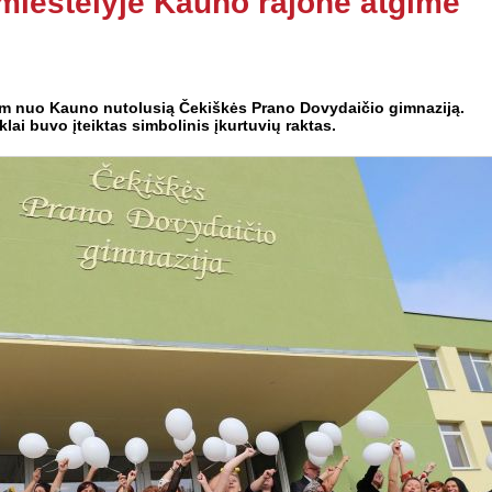
miestelyje Kauno rajone atgimė
km nuo Kauno nutolusią Čekiškės Prano Dovydaičio gimnaziją.
lai buvo įteiktas simbolinis įkurtuvių raktas.