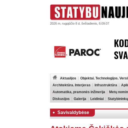
2026 m. rugpjūčio 8 d. šeštadienis, 6:09:07
Aktualijos
Objektai. Technologijos. Vers
Architektūra. Interjeras
Infrastruktūra
Apl
Automatika, pramonės inžinerija
Metų nomin
Diskusijos
Galerija
Leidiniai
Statybininkų
Savivaldybėse