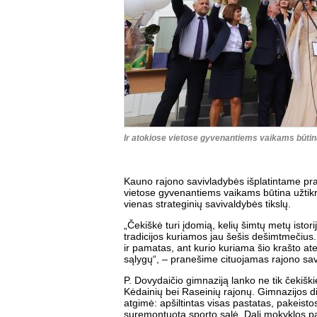
Ir atokiose vietose gyvenantiems vaikams būtina
Kauno rajono savivladybės išplatintame pr
vietose gyvenantiems vaikams būtina užtikr
vienas strateginių savivaldybės tikslų.
„Čekiškė turi įdomią, kelių šimtų metų istor
tradicijos kuriamos jau šešis dešimtmečius.
ir pamatas, ant kurio kuriama šio krašto ate
sąlygų“, – pranešime cituojamas rajono s
P. Dovydaičio gimnaziją lanko ne tik čekiškie
Kėdainių bei Raseinių rajonų. Gimnazijos d
atgimė: apšiltintas visas pastatas, pakeistos
suremontuota sporto salė. Dalį mokyklos pat