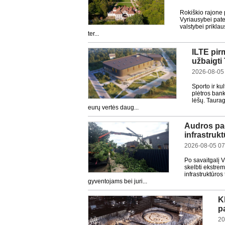
Rokiškio rajone 
Vyriausybei pate
valstybei prikla
ter...
ILTE pir
užbaigti
2026-08-05
Sporto ir ku
plėtros bank
lėšų. Taurag
eurų vertės daug...
Audros pad
infrastrukt
2026-08-05 07
Po savaitgalį V
skelbti ekstrem
infrastruktūros
gyventojams bei juri...
K
p
20