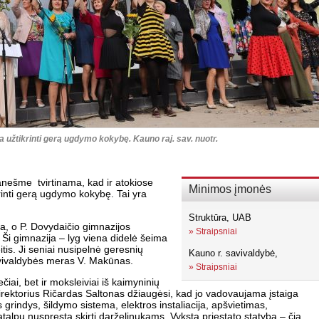
 užtikrinti gerą ugdymo kokybę. Kauno raj. sav. nuotr.
anešme tvirtinama, kad ir atokiose
Minimos įmonės
inti gerą ugdymo kokybę. Tai yra
Struktūra, UAB
ija, o P. Dovydaičio gimnazijos
»
Straipsniai
 Ši gimnazija – lyg viena didelė šeima
itis. Ji seniai nusipelnė geresnių
Kauno r. savivaldybė,
avivaldybės meras V. Makūnas.
»
Straipsniai
čiai, bet ir moksleiviai iš kaimyninių
irektorius Ričardas Saltonas džiaugėsi, kad jo vadovaujama įstaiga
 grindys, šildymo sistema, elektros instaliacija, apšvietimas,
alpų nuspręsta skirti darželinukams. Vyksta priestato statyba – čia