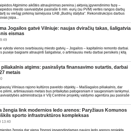
aipėdos Atgimimo aikštės atnaujinimas pereina į aktyvią įgyvendinimo fazę –
aipėdos miesto savivaldybė pasirašė 6 mln. eurų (su PVM) vertės rangos darbų
tartį su viešąjį pirkimą laimėjusia UAB „Budrių statyba“. Rekonstrukcijos darbus
vas įsipa...
a Jogailos gatvė Vilniuje: naujas dviračių takas, šaligatvia
snis eismas
9:49
re vyksta vienos svarbiausių miesto gatvių – Jogailos – kapitalinio remonto darbai.
 pusėje baigiami atnaujinti šaligatviai, o artimiausiu metu darbai persikels į kitą
piliakalnis atgims: pasirašyta finansavimo sutartis, darbai
27 metais
20
iausių Vilniaus rajono kultūros paveldo objektų – Maišiagalos piliakalnis, dar
pilimi, artimiausiais metais bus pritaikytas patogesniam ir saugesniam lankymui.
savivaldybės administracija ir VšĮ Centrinė projektų valdymo agentūra jau pasirašė
a žengia link modernios ledo arenos: Paryžiaus Komunos
iškils sporto infrastruktūros kompleksas
 13:40
miestas žengia dar vieną žingsnį įgyvendindamas naujos ledo arenos projektą.