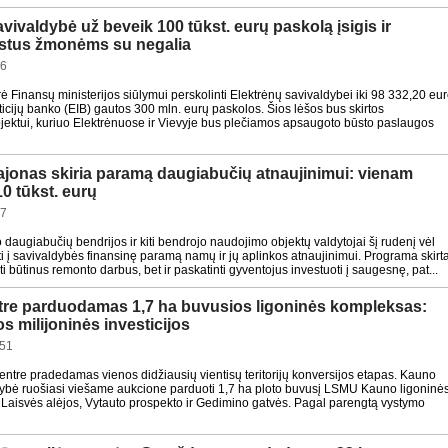
vivaldybė už beveik 100 tūkst. eurų paskolą įsigis ir
ūstus žmonėms su negalia
26
rė Finansų ministerijos siūlymui perskolinti Elektrėnų savivaldybei iki 98 332,20 eu
ticijų banko (EIB) gautos 300 mln. eurų paskolos. Šios lėšos bus skirtos
ojektui, kuriuo Elektrėnuose ir Vievyje bus plečiamos apsaugoto būsto paslaugos
ajonas skiria paramą daugiabučių atnaujinimui: vienam
10 tūkst. eurų
07
 daugiabučių bendrijos ir kiti bendrojo naudojimo objektų valdytojai šį rudenį vėl
i į savivaldybės finansinę paramą namų ir jų aplinkos atnaujinimui. Programa skirt
ikti būtinus remonto darbus, bet ir paskatinti gyventojus investuoti į saugesnę, pat...
re parduodamas 1,7 ha buvusios ligoninės kompleksas:
 milijoninės investicijos
:51
ntre pradedamas vienos didžiausių vientisų teritorijų konversijos etapas. Kauno
dybė ruošiasi viešame aukcione parduoti 1,7 ha ploto buvusį LSMU Kauno ligoninė
Laisvės alėjos, Vytauto prospekto ir Gedimino gatvės. Pagal parengtą vystymo