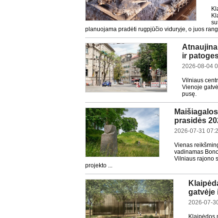
Kl
Kl
su
planuojama pradėti rugpjūčio viduryje, o juos rango
Atnaujinam
ir patoge
2026-08-04 0
Vilniaus cent
Vienoje gatvės
pusę.
Maišiagalos 
prasidės 20
2026-07-31 07:
Vienas reikšming
vadinamas Bonos 
Vilniaus rajono 
projekto ...
Klaipėd
gatvėje 
2026-07-30
Klaipėdos 