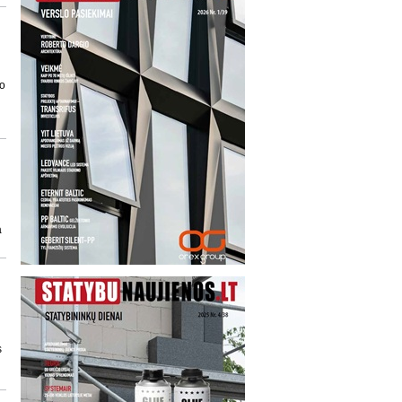
ro
a
s