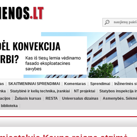
las
SKAITMENINIAI SPRENDIMAI
Komentaras
Sprendimai
Inžinerinės 
inka
Statybinė ir kelių technika, įrankiai
NT projektai
Statybos inspekcija 
acijos
Žaliasis kursas
RESTA
Universalus dizainas
Asmenybės. Sėkmės
 biblioteka