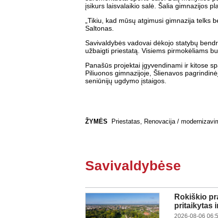
įsikurs laisvalaikio salė. Šalia gimnazijos 
„Tikiu, kad mūsų atgimusi gimnazija telks b
Saltonas.
Savivaldybės vadovai dėkojo statybų bendro
užbaigti priestatą. Visiems pirmokėliams b
Panašūs projektai įgyvendinami ir kitose sp
Piliuonos gimnazijoje, Šlienavos pagrindi
seniūnijų ugdymo įstaigos.
ŽYMĖS
Priestatas
,
Renovacija / modernizavi
Savivaldybėse
Rokiškio pr
pritaikytas 
2026-08-06 06: