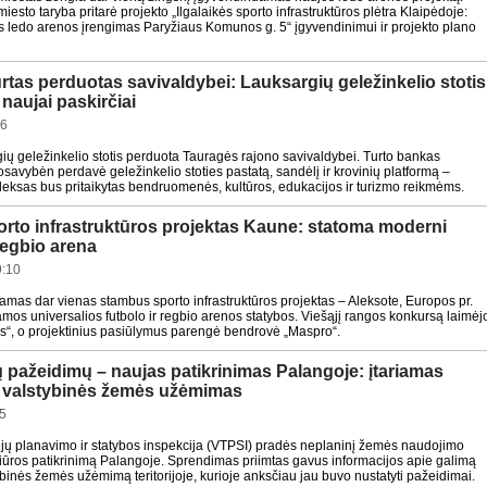
iesto taryba pritarė projekto „Ilgalaikės sporto infrastruktūros plėtra Klaipėdoje:
s ledo arenos įrengimas Paryžiaus Komunos g. 5“ įgyvendinimui ir projekto plano
rtas perduotas savivaldybei: Lauksargių geležinkelio stotis
 naujai paskirčiai
16
gių geležinkelio stotis perduota Tauragės rajono savivaldybei. Turto bankas
savybėn perdavė geležinkelio stoties pastatą, sandėlį ir krovinių platformą –
pleksas bus pritaikytas bendruomenės, kultūros, edukacijos ir turizmo reikmėms.
orto infrastruktūros projektas Kaune: statoma moderni
 regbio arena
9:10
as dar vienas stambus sporto infrastruktūros projektas – Aleksote, Europos pr.
os universalios futbolo ir regbio arenos statybos. Viešąjį rangos konkursą laimėj
s“, o projektinius pasiūlymus parengė bendrovė „Maspro“.
ų pažeidimų – naujas patikrinimas Palangoje: įtariamas
s valstybinės žemės užėmimas
5
orijų planavimo ir statybos inspekcija (VTPSI) pradės neplaninį žemės naudojimo
žiūros patikrinimą Palangoje. Sprendimas priimtas gavus informacijos apie galimą
ybinės žemės užėmimą teritorijoje, kurioje anksčiau jau buvo nustatyti pažeidimai.