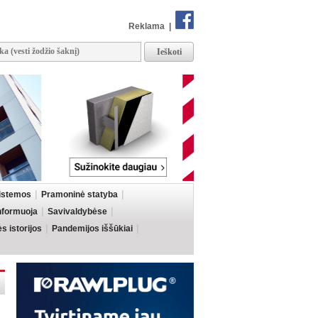
Reklama
|
sistemos
Pramoninė statyba
informuoja
Savivaldybėse
 istorijos
Pandemijos iššūkiai