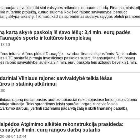
planuojama įveiklinti iki šiol valstybės reikmėms nenaudotą turtą. Finansų ministeri
ikė nutarimo projektą, kuriuo siūloma Rokiškio rajono savivaldybei perduoti
usantį sklypą-aikštelę. Tikimasi, kad šis sprendimas sudarys sąlygas plėtoti pramon
mą kartą skyrė paskolą iš savo lėšų: 3,4 mln. eurų padės
 Tauragės sporto ir kultūros kompleksą
 13:10
ltūros infrastruktūros plėtrai Tauragėje – svarbus finansinis postūmis. Nacionalinis
as ILTE pasirašė pirmąją investicinės paskolos sutartį, finansuojamą iš nuosavų
ės rajono savivaldybei suteikta 3,4 mln. eurų paskola leis užbaigti beveik 21 mln.
ariniai Vilniaus rajone: savivaldybė telkia lėšas
ūros ir statinių atkūrimui
:00
ilniaus rajoną nusiaubusios audros labiausiai nukentėjusiose teritorijose siūloma
aliąją situaciją. Toks sprendimas leistų sparčiau organizuoti viešosios
 tvarkymo darbus, įvertinti statiniams padarytą žalą ir skirti finansinę pagalbą
laipėdos Atgimimo aikštės rekonstrukcija prasideda:
asirašyta 6 mln. eurų rangos darbų sutartis
26-08-04 13:44