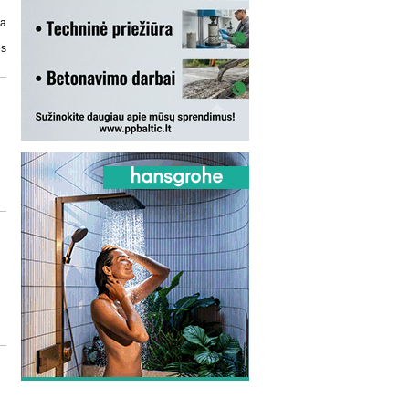
ja
ės