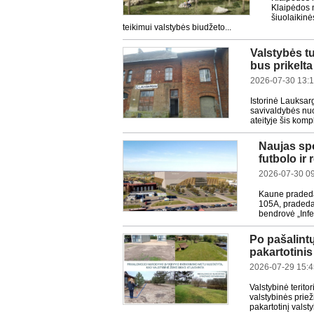
Klaipėdos m
šiuolaikinė
teikimui valstybės biudžeto...
Valstybės tu
bus prikelta
2026-07-30 13:
Istorinė Lauksar
savivaldybės nuo
ateityje šis kom
Naujas sp
futbolo ir
2026-07-30 0
Kaune pradedam
105A, pradedam
bendrovė „Infe
Po pašalint
pakartotini
2026-07-29 15:4
Valstybinė terit
valstybinės prie
pakartotinį valst