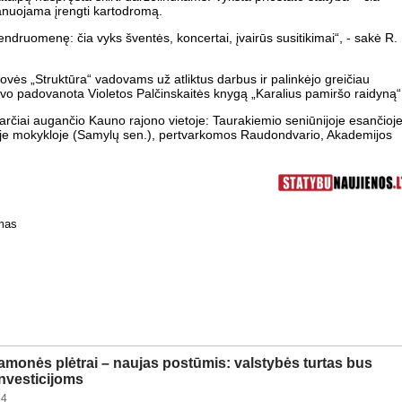
planuojama įrengti kartodromą.
endruomenę: čia vyks šventės, koncertai, įvairūs susitikimai“, - sakė R.
vės „Struktūra“ vadovams už atliktus darbus ir palinkėjo greičiau
uvo padovanota Violetos Palčinskaitės knygą „Karalius pamiršo raidyną“
arčiai augančio Kauno rajono vietoje: Taurakiemio seniūnijoje esančioj
nėje mokykloje (Samylų sen.), pertvarkomos Raudondvario, Akademijos
mas
amonės plėtrai – naujas postūmis: valstybės turtas bus
investicijoms
54