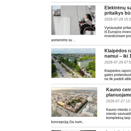
Elektrėnų sa
pritaikys b
2026-07-29 15:
Vyriausybė prita
iš Europos inves
investiciniam pr
asmenims su ...
Klaipėdos r
namui – iki 
2026-07-29 07:
Klaipėdos rajono
galės pretenduot
ne tik padėti atl
Kauno cent
planuojamos
2026-07-27 13
Kauno miesto ce
miesto savival
kompleksą tarp 
koncepciją čia num...