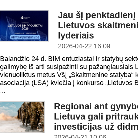
Jau šį penktadienį
Lietuvos skaitmen
lyderiais
2026-04-22 16:09
Balandžio 24 d. BIM entuziastai ir statybų sekt
galimybę iš arti susipažinti su pažangiausiais 
vienuoliktus metus VšĮ „Skaitmeninė statyba“ k
asociacija (LSA) kviečia į konkurso „Lietuvos B
...
Regionai ant gynyb
Lietuva gali pritrauk
investicijas už did
2026-04-21 10:06