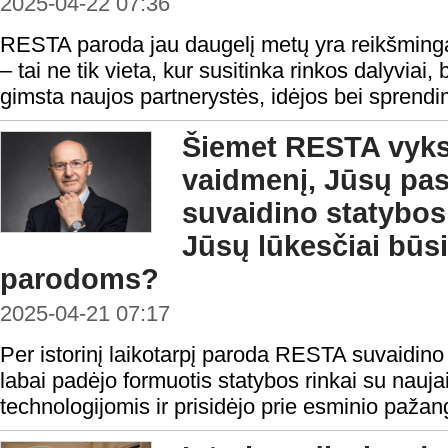
2025-04-22 07:36
RESTA paroda jau daugelį metų yra reikšmingas
– tai ne tik vieta, kur susitinka rinkos dalyviai, 
gimsta naujos partnerystės, idėjos bei sprendi
Šiemet RESTA vykst
vaidmenį, Jūsų pas
suvaidino statybos
Jūsų lūkesčiai b
parodoms?
2025-04-21 07:17
Per istorinį laikotarpį paroda RESTA suvaidino
labai padėjo formuotis statybos rinkai su nauja
technologijomis ir prisidėjo prie esminio paža