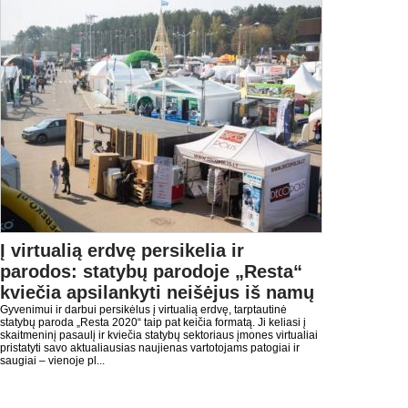
Į virtualią erdvę persikelia ir
parodos: statybų parodoje „Resta“
kviečia apsilankyti neišėjus iš namų
Gyvenimui ir darbui persikėlus į virtualią erdvę, tarptautinė
statybų paroda „Resta 2020“ taip pat keičia formatą. Ji keliasi į
skaitmeninį pasaulį ir kviečia statybų sektoriaus įmones virtualiai
pristatyti savo aktualiausias naujienas vartotojams patogiai ir
saugiai – vienoje pl...