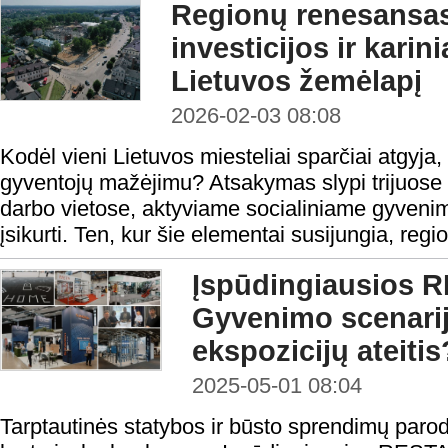
Regionų renesansas:
investicijos ir karini
Lietuvos žemėlapį
2026-02-03 08:08
Kodėl vieni Lietuvos miesteliai sparčiai atgyja, 
gyventojų mažėjimu? Atsakymas slypi trijuose
darbo vietose, aktyviame socialiniame gyvenim
įsikurti. Ten, kur šie elementai susijungia, regio
Įspūdingiausios R
Gyvenimo scenarij
ekspozicijų ateitis
2025-05-01 08:04
Tarptautinės statybos ir būsto sprendimų par