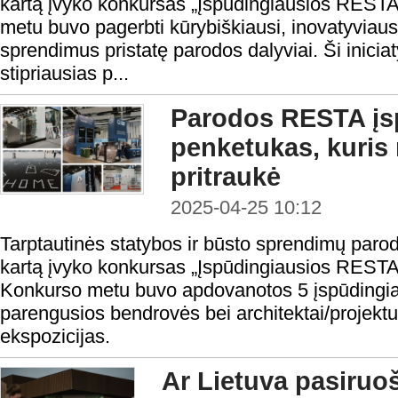
kartą įvyko konkursas „Įspūdingiausios RESTA 
metu buvo pagerbti kūrybiškiausi, inovatyviaus
sprendimus pristatę parodos dalyviai. Ši iniciat
stipriausias p...
Parodos RESTA įsp
penketukas, kuris 
pritraukė
2025-04-25 10:12
Tarptautinės statybos ir būsto sprendimų par
kartą įvyko konkursas „Įspūdingiausios RESTA 
Konkurso metu buvo apdovanotos 5 įspūdingia
parengusios bendrovės bei architektai/projektu
ekspozicijas.
Ar Lietuva pasiruo