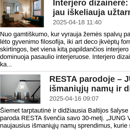
Interjero dizainerė:
jau iškeliauja užta
2025-04-18 11:40
Nuo gamtiškumo, kur vyrauja žemės spalvų pal
lėto gyvenimo filosofija, iki art deco įkvėptų fo
skirtingos, bet viena kitą papildančios interjer
dominuoja pasaulio interjeruose. Interjero diza
ka...
RESTA parodoje – 
išmaniųjų namų ir d
2025-04-16 09:07
Šiemet tarptautinė ir didžiausia Baltijos šalys
paroda RESTA švenčia savo 30-metį. „JUNG Vil
naujausius išmaniųjų namų sprendimus, kurie