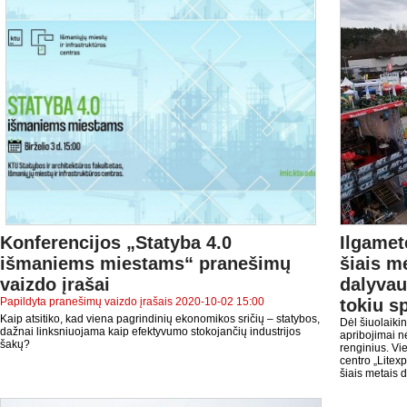
Konferencijos „Statyba 4.0
Ilgamet
išmaniems miestams“ pranešimų
šiais m
vaizdo įrašai
dalyvau
Papildyta pranešimų vaizdo įrašais 2020-10-02 15:00
tokiu s
Kaip atsitiko, kad viena pagrindinių ekonomikos sričių – statybos,
Dėl šiuolaikin
dažnai linksniuojama kaip efektyvumo stokojančių industrijos
apribojimai nė
šakų?
renginius. Vi
centro „Litex
šiais metais d