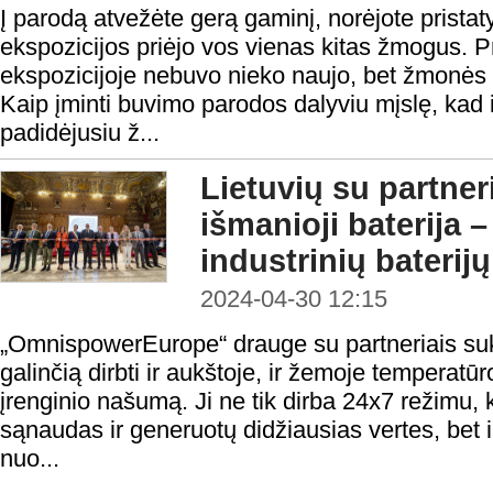
Į parodą atvežėte gerą gaminį, norėjote pristaty
ekspozicijos priėjo vos vienas kitas žmogus. Pr
ekspozicijoje nebuvo nieko naujo, bet žmonės n
Kaip įminti buvimo parodos dalyviu mįslę, kad iš
padidėjusiu ž...
Lietuvių su partner
išmanioji baterija 
industrinių baterij
2024-04-30 12:15
„OmnispowerEurope“ drauge su partneriais sukū
galinčią dirbti ir aukštoje, ir žemoje temperatūro
įrenginio našumą. Ji ne tik dirba 24x7 režimu,
sąnaudas ir generuotų didžiausias vertes, bet ir
nuo...