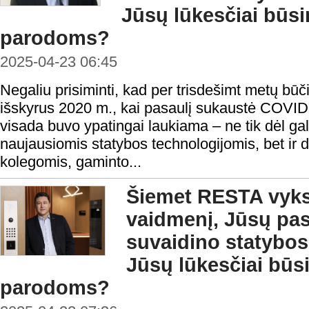
Jūsų lūkesčiai bū
parodoms?
2025-04-23 06:45
Negaliu prisiminti, kad per trisdešimt metų b
išskyrus 2020 m., kai pasaulį sukaustė COVID
visada buvo ypatingai laukiama – ne tik dėl ga
naujausiomis statybos technologijomis, bet ir
kolegomis, gaminto...
Šiemet RESTA vykst
vaidmenį, Jūsų pa
suvaidino statybos
Jūsų lūkesčiai b
parodoms?