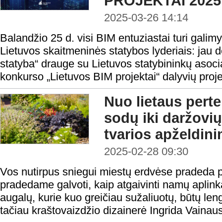
PROJEKTAI 2025 d
2025-03-26 14:14
Balandžio 25 d. visi BIM entuziastai turi galimyb
Lietuvos skaitmeninės statybos lyderiais: jau
statyba“ drauge su Lietuvos statybininkų asocia
konkurso „Lietuvos BIM projektai“ dalyvių proje
Nuo lietaus perte
sodų iki daržovių
tvarios apželdi
2025-02-28 09:30
Vos nutirpus sniegui miestų erdvėse pradeda plu
pradedame galvoti, kaip atgaivinti namų aplink
augalų, kurie kuo greičiau sužaliuotų, būtų lengv
tačiau kraštovaizdžio dizainerė Ingrida Vainaus