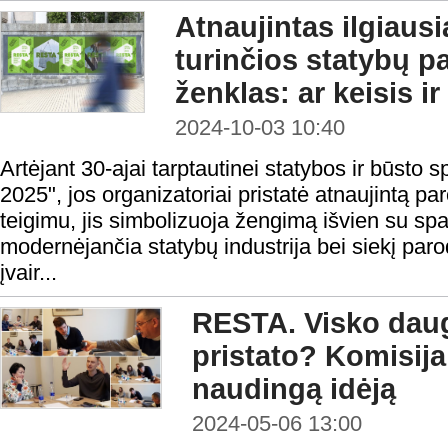
Atnaujintas ilgiausi
turinčios statybų p
ženklas: ar keisis ir
2024-10-03 10:40
Artėjant 30-ajai tarptautinei statybos ir būst
2025", jos organizatoriai pristatė atnaujintą p
teigimu, jis simbolizuoja žengimą išvien su spar
modernėjančia statybų industrija bei siekį parody
įvair...
RESTA. Visko daug
pristato? Komisija
naudingą idėją
2024-05-06 13:00