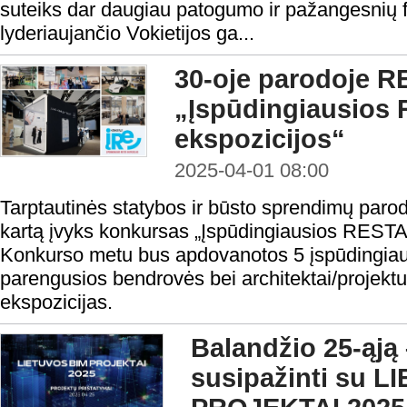
suteiks dar daugiau patogumo ir pažangesnių f
lyderiaujančio Vokietijos ga...
30-oje parodoje R
„Įspūdingiausios
ekspozicijos“
2025-04-01 08:00
Tarptautinės statybos ir būsto sprendimų par
kartą įvyks konkursas „Įspūdingiausios RESTA 
Konkurso metu bus apdovanotos 5 įspūdingiau
parengusios bendrovės bei architektai/projektu
ekspozicijas.
Balandžio 25-ąją 
susipažinti su 