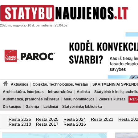
2026 m. rugpjūčio 10 d. pirmadienis, 23:04:57
Aktualijos
Objektai. Technologijos. Verslas
SKAITMENINIAI SPRENDI
Architektūra. Interjeras
Infrastruktūra
Aplinka
Statybinė ir kelių technik
Automatika, pramonės inžinerija
Metų nominacijos
Žaliasis kursas
RES
Diskusijos
Galerija
Leidiniai
Statybininkų biblioteka
Resta 2026
Resta 2025
Resta 2024
Resta 2023
Resta 20
Resta 2018
Resta 2017
Resta 2016