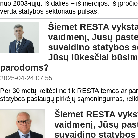
nuo 2003-iųjų. Iš dalies – iš inercijos, iš įpročio,
verda statybos sektoriaus pulsas.
Šiemet RESTA vyksta 
vaidmenį, Jūsų past
suvaidino statybos s
Jūsų lūkesčiai būs
parodoms?
2025-04-24 07:55
Per 30 metų keitėsi ne tik RESTA temos ar paro
statybos paslaugų pirkėjų sąmoningumas, reikl
Šiemet RESTA vyksta
vaidmenį, Jūsų pas
suvaidino statybos 