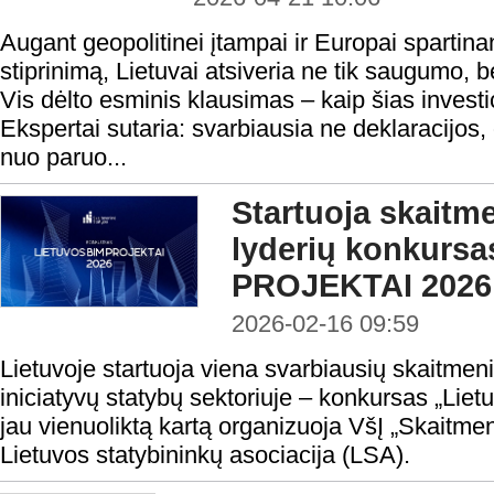
Augant geopolitinei įtampai ir Europai sparti
stiprinimą, Lietuvai atsiveria ne tik saugumo, 
Vis dėlto esminis klausimas – kaip šias investic
Ekspertai sutaria: svarbiausia ne deklaracijos
nuo paruo...
Startuoja skaitm
lyderių konkurs
PROJEKTAI 2026
2026-02-16 09:59
Lietuvoje startuoja viena svarbiausių skaitmen
iniciatyvų statybų sektoriuje – konkursas „Liet
jau vienuoliktą kartą organizuoja VšĮ „Skaitmen
Lietuvos statybininkų asociacija (LSA).