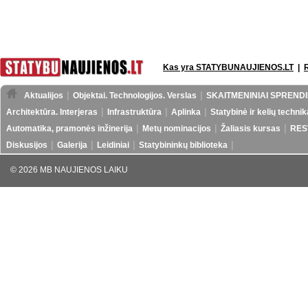
Kas yra STATYBUNAUJIENOS.LT
|
Aktualijos
Objektai. Technologijos. Verslas
SKAITMENINIAI SPRENDI
Architektūra. Interjeras
Infrastruktūra
Aplinka
Statybinė ir kelių technik
Automatika, pramonės inžinerija
Metų nominacijos
Žaliasis kursas
RES
Diskusijos
Galerija
Leidiniai
Statybininkų biblioteka
© 2026 MB NAUJIENOS LAIKU