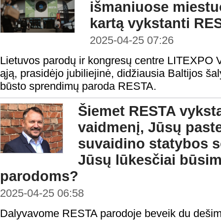
išmaniuose miestu
kartą vykstanti RE
2025-04-25 07:26
Lietuvos parodų ir kongresų centre LITEXPO Vi
ąją, prasidėjo jubiliejinė, didžiausia Baltijos ša
būsto sprendimų paroda RESTA.
Šiemet RESTA vyksta 
vaidmenį, Jūsų past
suvaidino statybos s
Jūsų lūkesčiai būs
parodoms?
2025-04-25 06:58
Dalyvavome RESTA parodoje beveik du dešimtm