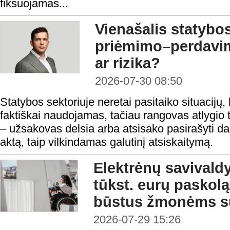
fiksuojamas...
Vienašalis statybo
priėmimo–perdavi
ar rizika?
2026-07-30 08:50
Statybos sektoriuje neretai pasitaiko situacijų, 
faktiškai naudojamas, tačiau rangovas atlygio t
– užsakovas delsia arba atsisako pasirašyti 
aktą, taip vilkindamas galutinį atsiskaitymą.
Elektrėnų savivald
tūkst. eurų paskolą 
būstus žmonėms su
2026-07-29 15:26