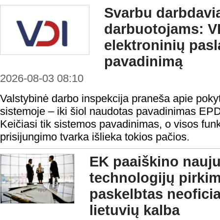
Svarbu darbdavi
darbuotojams: VD
elektroninių pas
pavadinimą
2026-08-03 08:10
Valstybinė darbo inspekcija praneša apie pokyt
sistemoje – iki šiol naudotas pavadinimas EP
Keičiasi tik sistemos pavadinimas, o visos funk
prisijungimo tvarka išlieka tokios pačios.
EK paaiškino nauju
technologijų pirki
paskelbtas neofici
lietuvių kalba