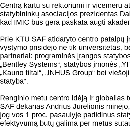
Centrą kartu su rektoriumi ir vicemeru a
statybininkų asociacijos prezidentas Da
kad IMIC bus gera paskata augti akade
Prie KTU SAF atidaryto centro patalpų į
vystymo prisidėjo ne tik universitetas, be
partneriai: programinės įrangos statybos
„Bentley Systems“, statybos įmonės „YIT 
„Kauno tiltai“, „INHUS Group“ bei viešoj
statyba“.
Renginio metu centro idėją ir globalias 
SAF dekanas Andrius Jurelionis minėjo,
jog vos 1 proc. pasaulyje padidinus st
efektyvumą būtų galima per metus sutau