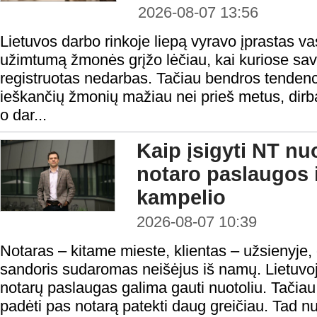
2026-08-07 13:56
Lietuvos darbo rinkoje liepą vyravo įprastas v
užimtumą žmonės grįžo lėčiau, kai kuriose sav
registruotas nedarbas. Tačiau bendros tendenci
ieškančių žmonių mažiau nei prieš metus, dirba
o dar...
Kaip įsigyti NT nu
notaro paslaugos i
kampelio
2026-08-07 10:39
Notaras – kitame mieste, klientas – užsienyje,
sandoris sudaromas neišėjus iš namų. Lietuvoje
notarų paslaugas galima gauti nuotoliu. Tačiau n
padėti pas notarą patekti daug greičiau. Tad nu