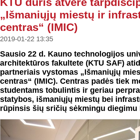
KTU duris atvėrė tarpdiscip
„Išmaniųjų miestų ir infras
centras“ (IMIC)
2019-01-22 13:35
Sausio 22 d. Kauno technologijos univ
architektūros fakultete (KTU SAF) ati
partneriais vystomas „Išmaniųjų miest
centras“ (IMIC). Centras padės tiek m
studentams tobulintis ir geriau perpr
statybos, išmaniųjų miestų bei infrastr
rūpinsis šių sričių sėkmingu diegimu 