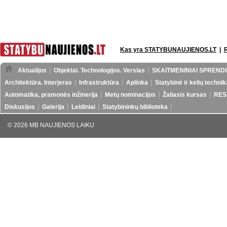
Kas yra STATYBUNAUJIENOS.LT
|
Aktualijos
Objektai. Technologijos. Verslas
SKAITMENINIAI SPRENDI
Architektūra. Interjeras
Infrastruktūra
Aplinka
Statybinė ir kelių technik
Automatika, pramonės inžinerija
Metų nominacijos
Žaliasis kursas
RES
Diskusijos
Galerija
Leidiniai
Statybininkų biblioteka
© 2026 MB NAUJIENOS LAIKU