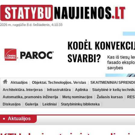
2026 m. rugpjūčio 8 d. šeštadienis, 4:10:33
Aktualijos
Objektai. Technologijos. Verslas
SKAITMENINIAI SPRENDI
Architektūra. Interjeras
Infrastruktūra
Aplinka
Statybinė ir kelių technik
Automatika, pramonės inžinerija
Metų nominacijos
Žaliasis kursas
RES
Diskusijos
Galerija
Leidiniai
Statybininkų biblioteka
Aktualijos