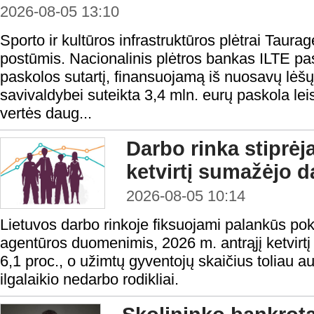
2026-08-05 13:10
Sporto ir kultūros infrastruktūros plėtrai Taura
postūmis. Nacionalinis plėtros bankas ILTE pas
paskolos sutartį, finansuojamą iš nuosavų lėš
savivaldybei suteikta 3,4 mln. eurų paskola lei
vertės daug...
Darbo rinka stiprėj
ketvirtį sumažėjo d
2026-08-05 10:14
Lietuvos darbo rinkoje fiksuojami palankūs po
agentūros duomenimis, 2026 m. antrąjį ketvirtį
6,1 proc., o užimtų gyventojų skaičius toliau a
ilgalaikio nedarbo rodikliai.