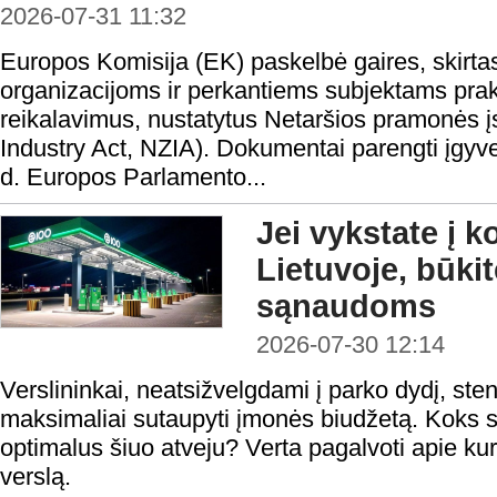
2026-07-31 11:32
Europos Komisija (EK) paskelbė gaires, skirta
organizacijoms ir perkantiems subjektams prakt
reikalavimus, nustatytus Netaršios pramonės į
Industry Act, NZIA). Dokumentai parengti įgyv
d. Europos Parlamento...
Jei vykstate į 
Lietuvoje, būki
sąnaudoms
2026-07-30 12:14
Verslininkai, neatsižvelgdami į parko dydį, steng
maksimaliai sutaupyti įmonės biudžetą. Koks s
optimalus šiuo atveju? Verta pagalvoti apie kur
verslą.