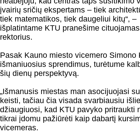
neabejoju, kad centras taps susitikimo v
įvairių sričių ekspertams – tiek architekt
tiek matematikos, tiek daugeliui kitų“, –
išplatintame KTU pranešime cituojamas
rektorius.
Pasak Kauno miesto vicemero Simono K
išmaniuosius sprendimus, turėtume kalbėt
šių dienų perspektyvą.
„Išmanusis miestas man asocijuojasi su
keisti, tačiau čia visada svarbiausiu iš
džiaugiuosi, kad KTU pavyko pritraukti 
tikrai įdomu pažiūrėti kaip dabartį kursi
vicemeras.