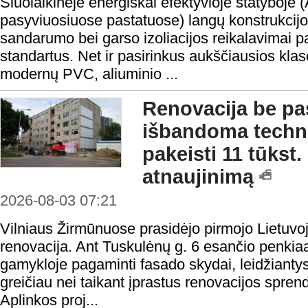
Šiuolaikinėje energiškai efektyvioje statyboje 
pasyviuosiuose pastatuose) langų konstrukcijo
sandarumo bei garso izoliacijos reikalavimai 
standartus. Net ir pasirinkus aukščiausios klasė
modernų PVC, aliuminio ...
Renovacija be pas
išbandoma technol
pakeisti 11 tūkst
atnaujinimą
2026-08-03 07:21
Vilniaus Žirmūnuose prasidėjo pirmojo Lietuvo
renovacija. Ant Tuskulėnų g. 6 esančio penki
gamykloje pagaminti fasado skydai, leidžiantys 
greičiau nei taikant įprastus renovacijos spren
Aplinkos proj...