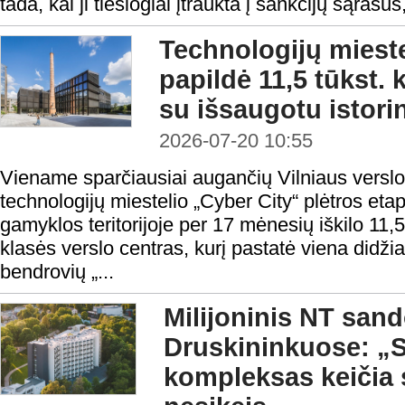
tada, kai ji tiesiogiai įtraukta į sankcijų sąrašus, 
Technologijų mieste
papildė 11,5 tūkst. 
su išsaugotu istori
2026-07-20 10:55
Viename sparčiausiai augančių Vilniaus verslo
technologijų miestelio „Cyber City“ plėtros et
gamyklos teritorijoje per 17 mėnesių iškilo 11,
klasės verslo centras, kurį pastatė viena didži
bendrovių „...
Milijoninis NT sand
Druskininkuose: „S
kompleksas keičia s