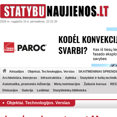
2026 m. rugpjūčio 10 d. pirmadienis, 22:31:39
Aktualijos
Objektai. Technologijos. Verslas
SKAITMENINIAI SPRENDI
Architektūra. Interjeras
Infrastruktūra
Aplinka
Statybinė ir kelių technik
Automatika, pramonės inžinerija
Metų nominacijos
Žaliasis kursas
RES
Diskusijos
Galerija
Leidiniai
Statybininkų biblioteka
Objektai. Technologijos. Verslas