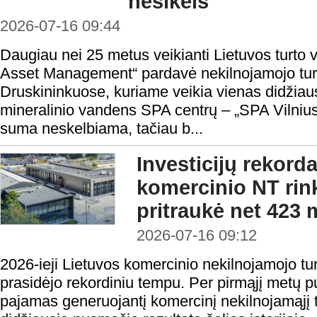
nesikeis
2026-07-16 09:44
Daugiau nei 25 metus veikianti Lietuvos turt
Asset Management“ pardavė nekilnojamojo tu
Druskininkuose, kuriame veikia vienas didžiau
mineralinio vandens SPA centrų – „SPA Vilnius
suma neskelbiama, tačiau b...
Investicijų rekord
komercinio NT rin
pritraukė net 423 
2026-07-16 09:12
2026-ieji Lietuvos komercinio nekilnojamojo turt
prasidėjo rekordiniu tempu. Per pirmąjį metų p
pajamas generuojantį komercinį nekilnojamąjį 