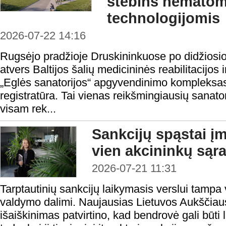
stebins nemato
technologijomis
2026-07-22 14:16
Rugsėjo pradžioje Druskininkuose po didžiosio
atvers Baltijos šalių medicininės reabilitacijos
„Eglės sanatorijos“ apgyvendinimo kompleksas 
registratūra. Tai vienas reikšmingiausių sanato
visam rek...
Sankcijų spąstai į
vien akcininkų sąr
2026-07-21 11:31
Tarptautinių sankcijų laikymasis verslui tampa 
valdymo dalimi. Naujausias Lietuvos Aukščiau
išaiškinimas patvirtino, kad bendrovė gali būti