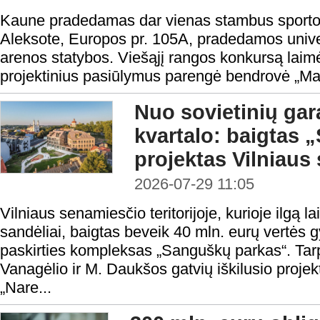
Kaune pradedamas dar vienas stambus sporto i
Aleksote, Europos pr. 105A, pradedamos univers
arenos statybos. Viešąjį rangos konkursą laimė
projektinius pasiūlymus parengė bendrovė „Ma
Nuo sovietinių gar
kvartalo: baigtas
projektas Vilniaus
2026-07-29 11:05
Vilniaus senamiesčio teritorijoje, kurioje ilgą la
sandėliai, baigtas beveik 40 mln. eurų vertės
paskirties kompleksas „Sanguškų parkas“. Tar
Vanagėlio ir M. Daukšos gatvių iškilusio proje
„Nare...