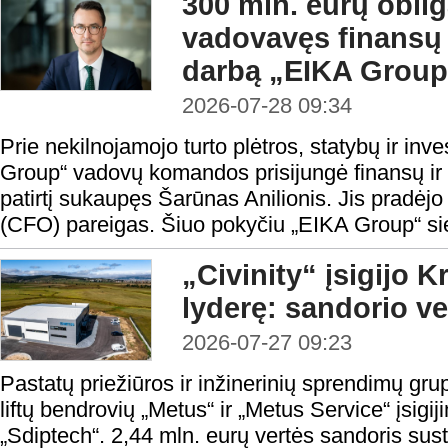
300 mln. eurų oblig
vadovavęs finansų
darbą „EIKA Group
2026-07-28 09:34
Prie nekilnojamojo turto plėtros, statybų ir in
Group“ vadovų komandos prisijungė finansų ir in
patirtį sukaupęs Šarūnas Anilionis. Jis pradėjo
(CFO) pareigas. Šiuo pokyčiu „EIKA Group“ sieki
„Civinity“ įsigijo Kr
lyderę: sandorio ve
2026-07-27 09:23
Pastatų priežiūros ir inžinerinių sprendimų grup
liftų bendrovių „Metus“ ir „Metus Service“ įsig
„Sdiptech“. 2,44 mln. eurų vertės sandoris sust