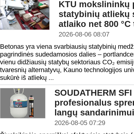
KTU mokslininkų p
statybinių atliekų
atlaiko net 800 °C
2026-08-06 08:07
Betonas yra viena svarbiausių statybinių medži
pagrindinės sudedamosios dalies – portlandc
vienu didžiausių statybų sektoriaus CO₂ emisij
tvaresnių alternatyvų, Kauno technologijos uni
sukūrė iš atliekų ...
SOUDATHERM SFI 
profesionalus spr
langų sandarinimu
2026-08-05 07:29