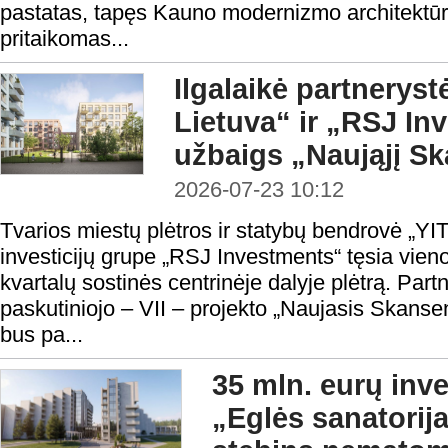
pastatas, tapęs Kauno modernizmo architektūr
pritaikomas...
Ilgalaikė partnerystė
Lietuva“ ir „RSJ In
užbaigs „Naująjį S
2026-07-23 10:12
Tvarios miestų plėtros ir statybų bendrovė „YIT
investicijų grupe „RSJ Investments“ tęsia vie
kvartalų sostinės centrinėje dalyje plėtrą. Partn
paskutiniojo – VII – projekto „Naujasis Skans
bus pa...
35 mln. eurų inve
„Eglės sanatorij