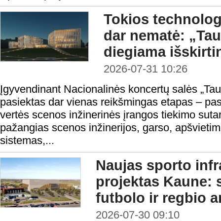
Tokios technologi
dar nematė: „Ta
diegiama išskirt
2026-07-31 10:26
Įgyvendinant Nacionalinės koncertų salės „Taut
pasiektas dar vienas reikšmingas etapas – pas
vertės scenos inžinerinės įrangos tiekimo sutar
pažangias scenos inžinerijos, garso, apšvietim
sistemas,...
Naujas sporto infr
projektas Kaune:
futbolo ir regbio 
2026-07-30 09:10