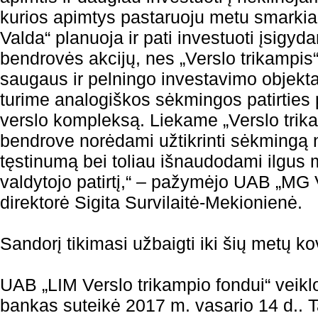
kurios apimtys pastaruoju metu smarkia
Valda“ planuoja ir pati investuoti įsigyd
bendrovės akcijų, nes „Verslo trikampis“ 
saugaus ir pelningo investavimo objekta
turime analogiškos sėkmingos patirties 
verslo kompleksą. Liekame „Verslo trik
bendrove norėdami užtikrinti sėkmingą 
tęstinumą bei toliau išnaudodami ilgu
valdytojo patirtį,“ – pažymėjo UAB „MG 
direktorė Sigita Survilaitė-Mekionienė.
Sandorį tikimasi užbaigti iki šių metų 
UAB „LIM Verslo trikampio fondui“ veiklo
bankas suteikė 2017 m. vasario 14 d.. Ta