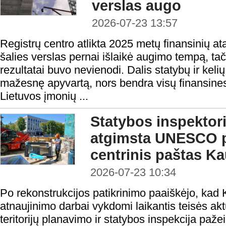
verslas augo
2026-07-23 13:57
Registrų centro atlikta 2025 metų finansinių at
šalies verslas pernai išlaikė augimo tempą, tač
rezultatai buvo nevienodi. Dalis statybų ir keli
mažesnę apyvartą, nors bendra visų finansines
Lietuvos įmonių ...
Statybos inspektoria
atgimsta UNESCO p
centrinis paštas K
2026-07-23 10:34
Po rekonstrukcijos patikrinimo paaiškėjo, kad
atnaujinimo darbai vykdomi laikantis teisės ak
teritorijų planavimo ir statybos inspekcija paže