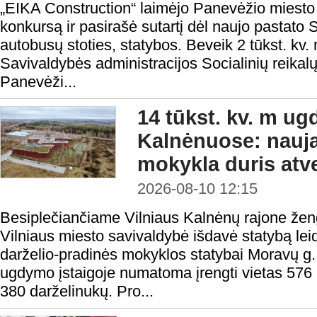
„EIKA Construction“ laimėjo Panevėžio miesto
konkursą ir pasirašė sutartį dėl naujo pastato 
autobusų stoties, statybos. Beveik 2 tūkst. kv.
Savivaldybės administracijos Socialinių reikalų 
Panevėži...
14 tūkst. kv. m 
Kalnėnuose: naujas
mokykla duris atv
2026-08-10 12:15
Besiplečiančiame Vilniaus Kalnėnų rajone žen
Vilniaus miesto savivaldybė išdavė statybą le
darželio-pradinės mokyklos statybai Moravų g. 
ugdymo įstaigoje numatoma įrengti vietas 576 
380 darželinukų. Pro...