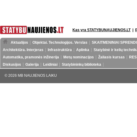
Kas yra STATYBUNAUJIENOS.LT
|
Aktualijos
Objektai. Technologijos. Verslas
SKAITMENINIAI SPRENDI
Architektūra. Interjeras
Infrastruktūra
Aplinka
Statybinė ir kelių technik
Automatika, pramonės inžinerija
Metų nominacijos
Žaliasis kursas
RES
Diskusijos
Galerija
Leidiniai
Statybininkų biblioteka
© 2026 MB NAUJIENOS LAIKU