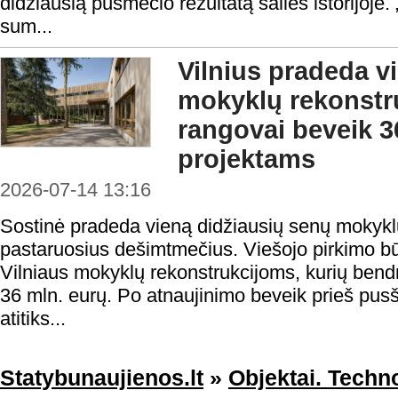
didžiausią pusmečio rezultatą šalies istorijoj
sum...
Vilnius pradeda v
mokyklų rekonstru
rangovai beveik 3
projektams
2026-07-14 13:16
Sostinė pradeda vieną didžiausių senų mokyk
pastaruosius dešimtmečius. Viešojo pirkimo būd
Vilniaus mokyklų rekonstrukcijoms, kurių bendr
36 mln. eurų. Po atnaujinimo beveik prieš pusši
atitiks...
Statybunaujienos.lt
»
Objektai. Techno