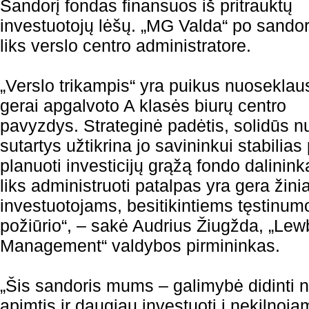
Sandorį fondas finansuos iš pritrauktų
investuotojų lėšų. „MG Valda“ po sandor
liks verslo centro administratore.
„Verslo trikampis“ yra puikus nuoseklaus
gerai apgalvoto A klasės biurų centro
pavyzdys. Strateginė padėtis, solidūs nu
sutartys užtikrina jo savininkui stabilias 
planuoti investicijų grąžą fondo dalinin
liks administruoti patalpas yra gera žin
investuotojams, besitikintiems tęstinumo
požiūrio“, – sakė Audrius Žiugžda, „Le
Management“ valdybos pirmininkas.
„Šis sandoris mums – galimybė didinti 
apimtis ir daugiau investuoti į nekilnojam