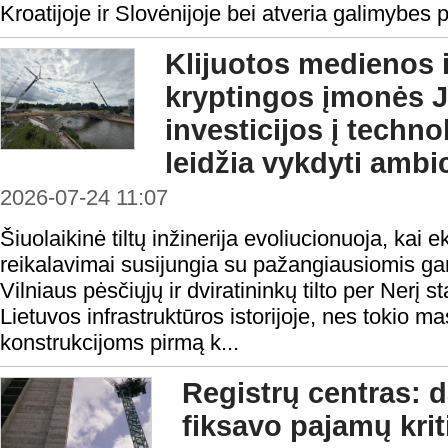
Kroatijoje ir Slovėnijoje bei atveria galimybes pl
Klijuotos medienos i
kryptingos įmonės
investicijos į techn
leidžia vykdyti amb
2026-07-24 11:07
Šiuolaikinė tiltų inžinerija evoliucionuoja, kai 
reikalavimai susijungia su pažangiausiomis g
Vilniaus pėsčiųjų ir dviratininkų tilto per Nerį 
Lietuvos infrastruktūros istorijoje, nes tokio m
konstrukcijoms pirmą k...
Registrų centras: d
fiksavo pajamų krit