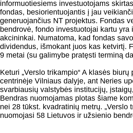
informuotiesiems investuotojams skirtas
fondas, besiorientuojantis į jau veikianči
generuojančius NT projektus. Fondas ve
bendrovė, fondo investuotojai kartu yra 
akcininkai. Numatoma, kad fondas sav
dividendus, išmokant juos kas ketvirtį. 
9 metai (su galimybe pratęsti terminą d
Keturi „Verslo trikampio“ A klasės biurų 
centrinėje Vilniaus dalyje, ant Neries up
svarbiausių valstybės institucijų, įstaig
Bendras nuomojamas plotas šiame kom
nei 28 tūkst. kvadratinių metrų. „Verslo 
nuomojasi 58 Lietuvos ir užsienio bend