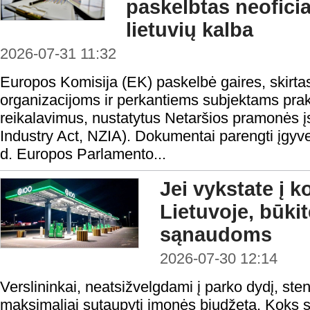
paskelbtas neofici
lietuvių kalba
2026-07-31 11:32
Europos Komisija (EK) paskelbė gaires, skirta
organizacijoms ir perkantiems subjektams prakt
reikalavimus, nustatytus Netaršios pramonės į
Industry Act, NZIA). Dokumentai parengti įgyv
d. Europos Parlamento...
Jei vykstate į 
Lietuvoje, būki
sąnaudoms
2026-07-30 12:14
Verslininkai, neatsižvelgdami į parko dydį, steng
maksimaliai sutaupyti įmonės biudžetą. Koks s