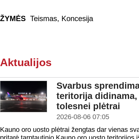
ŽYMĖS
Teismas
,
Koncesija
Aktualijos
Svarbus sprendima
teritorija didinama
tolesnei plėtrai
2026-08-06 07:05
Kauno oro uosto plėtrai žengtas dar vienas sv
pritarė tarptautinio Kauno oro uosto teritorijos i