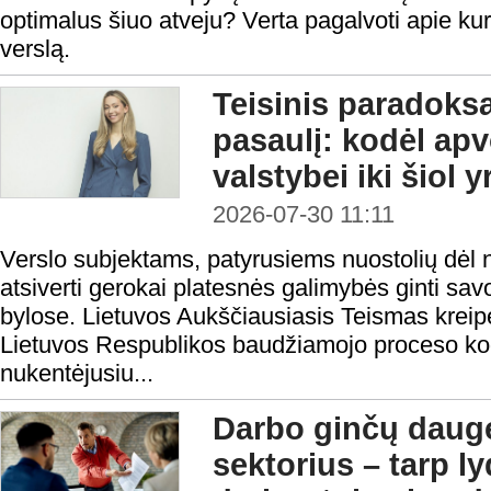
optimalus šiuo atveju? Verta pagalvoti apie kur
verslą.
Teisinis paradoks
pasaulį: kodėl ap
valstybei iki šiol 
2026-07-30 11:11
Verslo subjektams, patyrusiems nuostolių dėl n
atsiverti gerokai platesnės galimybės ginti sa
bylose. Lietuvos Aukščiausiasis Teismas kreipė
Lietuvos Respublikos baudžiamojo proceso ko
nukentėjusiu...
Darbo ginčų daugė
sektorius – tarp l