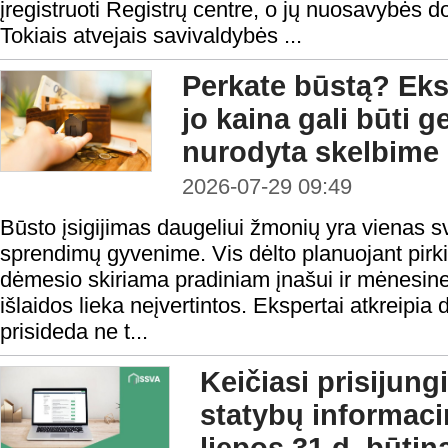
įregistruoti Registrų centre, o jų nuosavybės d
Tokiais atvejais savivaldybės ...
Perkate būstą? Eksp
jo kaina gali būti 
nurodyta skelbime
2026-07-29 09:49
Būsto įsigijimas daugeliui žmonių yra vienas s
sprendimų gyvenime. Vis dėlto planuojant pirk
dėmesio skiriama pradiniam įnašui ir mėnesine
išlaidos lieka neįvertintos. Ekspertai atkreipia
prisideda ne t...
Keičiasi prisijung
statybų informaci