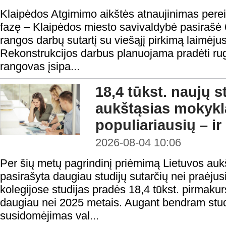
Klaipėdos Atgimimo aikštės atnaujinimas perei
fazę – Klaipėdos miesto savivaldybė pasirašė 
rangos darbų sutartį su viešąjį pirkimą laimėju
Rekonstrukcijos darbus planuojama pradėti rugp
rangovas įsipa...
18,4 tūkst. naujų 
aukštąsias mokykl
populiariausių – ir
2026-08-04 10:06
Per šių metų pagrindinį priėmimą Lietuvos au
pasirašyta daugiau studijų sutarčių nei praėjusi
kolegijose studijas pradės 18,4 tūkst. pirmakur
daugiau nei 2025 metais. Augant bendram studen
susidomėjimas val...