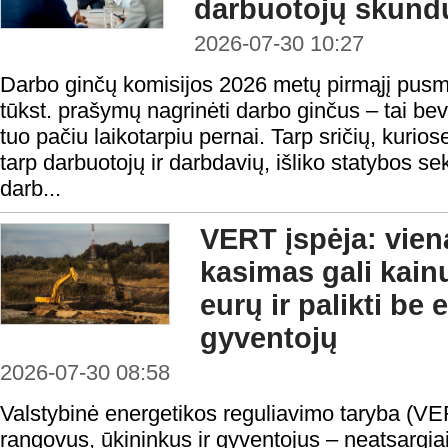
darbuotojų skundų
2026-07-30 10:27
Darbo ginčų komisijos 2026 metų pirmąjį pusm
tūkst. prašymų nagrinėti darbo ginčus – tai be
tuo pačiu laikotarpiu pernai. Tarp sričių, kurios
tarp darbuotojų ir darbdavių, išliko statybos se
darb...
VERT įspėja: vie
kasimas gali kain
eurų ir palikti be
gyventojų
2026-07-30 08:58
Valstybinė energetikos reguliavimo taryba (VE
rangovus, ūkininkus ir gyventojus – neatsargi