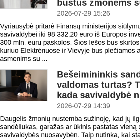
būstus žmonėms su
2026-07-29 15:26
Vyriausybė pritarė Finansų ministerijos siūlymu
savivaldybei iki 98 332,20 euro iš Europos inv
300 mln. eurų paskolos. Šios lėšos bus skirtos 
kuriuo Elektrėnuose ir Vievyje bus plečiamos
asmenims su ...
Bešeimininkis sandė
valdomas turtas? T
kada savivaldybė ne
2026-07-29 14:39
Daugelis žmonių nustemba sužinoję, kad jų il
sandėliukas, garažas ar ūkinis pastatas vieną d
savivaldybės nuosavybėn. Taip nutinka, kai stati