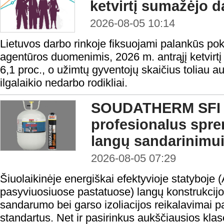
ketvirtį sumažėjo d
2026-08-05 10:14
Lietuvos darbo rinkoje fiksuojami palankūs po
agentūros duomenimis, 2026 m. antrąjį ketvirtį
6,1 proc., o užimtų gyventojų skaičius toliau a
ilgalaikio nedarbo rodikliai.
SOUDATHERM SFI 
profesionalus spr
langų sandarinimu
2026-08-05 07:29
Šiuolaikinėje energiškai efektyvioje statyboje 
pasyviuosiuose pastatuose) langų konstrukcijo
sandarumo bei garso izoliacijos reikalavimai 
standartus. Net ir pasirinkus aukščiausios klasė