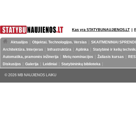
Kas yra STATYBUNAUJIENOS.LT
|
Aktualijos
Objektai. Technologijos. Verslas
SKAITMENINIAI SPRENDI
Architektūra. Interjeras
Infrastruktūra
Aplinka
Statybinė ir kelių technik
Automatika, pramonės inžinerija
Metų nominacijos
Žaliasis kursas
RES
Diskusijos
Galerija
Leidiniai
Statybininkų biblioteka
© 2026 MB NAUJIENOS LAIKU