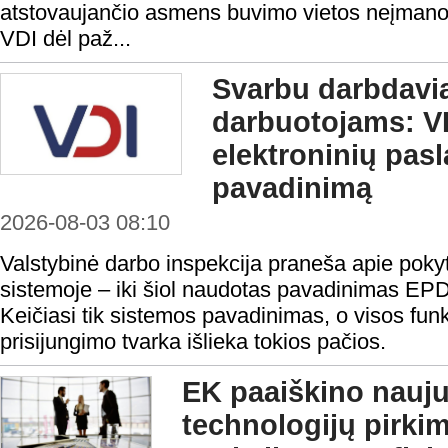
atstovaujančio asmens buvimo vietos neįmanoma 
VDI dėl paž...
Svarbu darbdavi
darbuotojams: VD
elektroninių pas
pavadinimą
2026-08-03 08:10
Valstybinė darbo inspekcija praneša apie pokyt
sistemoje – iki šiol naudotas pavadinimas EP
Keičiasi tik sistemos pavadinimas, o visos funk
prisijungimo tvarka išlieka tokios pačios.
EK paaiškino nauju
technologijų pirki