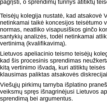
pagrįsti, o sprendimų turinys atitiktų te
Teisėjų kolegija nustatė, kad atsakovė 
netinkamai taikė koncesijos teisėtumo ve
normas, neatliko visapusiškos ginčo kon
santykių analizės, todėl netinkamai atlik
vertinimą (kvalifikavimą).
Lietuvos apeliacinio teismo teisėjų kole
kad šis procesinis sprendimas neužkerta
kitą vertinimo išvadą, kuri atitiktų teis
klausimas paliktas atsakovės diskrecija
Viešųjų pirkimų tarnyba išplatino praneš
veiksmų spręs išnagrinėjusi Lietuvos ap
sprendimą bei argumentus.