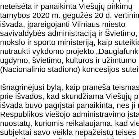
neteisėta ir panaikinta Viešųjų pirkimų
tarnybos 2020 m. gegužės 20 d. vertini
išvada, įpareigojanti Vilniaus miesto
savivaldybės administraciją ir Švietimo,
mokslo ir sporto ministeriją, kaip suteiki
nutraukti vykdomo projekto „Daugiafunk
ugdymo, švietimo, kultūros ir užimtumo
(Nacionalinio stadiono) koncesijos sute
Išnagrinėjusi bylą, kaip praneša teismas,
prie išvados, kad skundžiama Viešųjų p
išvada buvo pagrįstai panaikinta, nes ji 
Respublikos viešojo administravimo įsta
nuostatų, kuriomis reikalaujama, kad vi
subjektai savo veikla nepažeistų teisės 