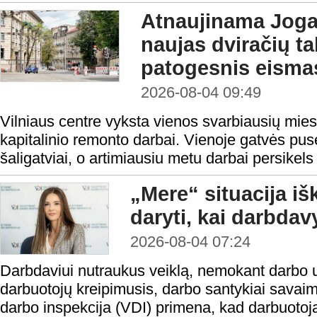
Atnaujinama Jogai
naujas dviračių tak
patogesnis eisma
2026-08-04 09:49
Vilniaus centre vyksta vienos svarbiausių mies
kapitalinio remonto darbai. Vienoje gatvės pusė
šaligatviai, o artimiausiu metu darbai persikels 
„Mere“ situacija iš
daryti, kai darbda
2026-08-04 07:24
Darbdaviui nutraukus veiklą, nemokant darbo 
darbuotojų kreipimusis, darbo santykiai savaim
darbo inspekcija (VDI) primena, kad darbuotoja