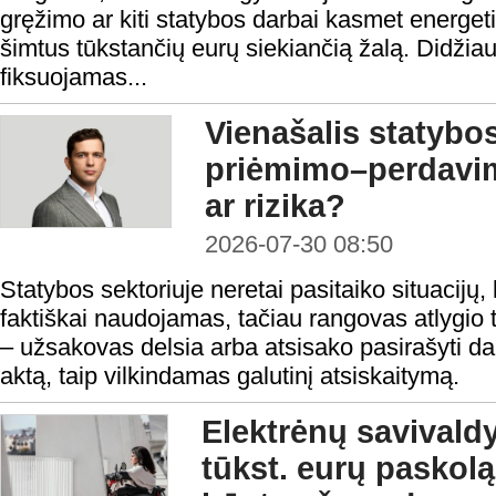
gręžimo ar kiti statybos darbai kasmet energeti
šimtus tūkstančių eurų siekiančią žalą. Didžiau
fiksuojamas...
Vienašalis statybo
priėmimo–perdavi
ar rizika?
2026-07-30 08:50
Statybos sektoriuje neretai pasitaiko situacijų, 
faktiškai naudojamas, tačiau rangovas atlygio t
– užsakovas delsia arba atsisako pasirašyti 
aktą, taip vilkindamas galutinį atsiskaitymą.
Elektrėnų savivald
tūkst. eurų paskolą 