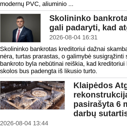
modernų PVC, aliuminio ...
Skolininko bankrota
gali padaryti, kad a
2026-08-04 16:31
Skolininko bankrotas kreditoriui dažnai skamba 
nėra, turtas prarastas, o galimybė susigrąžinti
bankroto byla nebūtinai reiškia, kad kreditoriui 
skolos bus padengta iš likusio turto.
Klaipėdos At
rekonstrukcij
pasirašyta 6 
darbų sutarti
2026-08-04 13:44