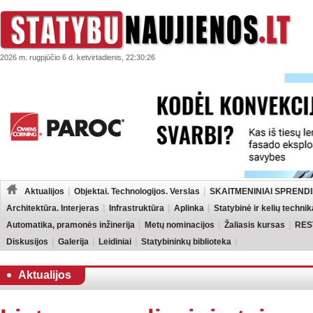
2026 m. rugpjūčio 6 d. ketvirtadienis, 22:30:26
Aktualijos
Objektai. Technologijos. Verslas
SKAITMENINIAI SPRENDI
Architektūra. Interjeras
Infrastruktūra
Aplinka
Statybinė ir kelių technik
Automatika, pramonės inžinerija
Metų nominacijos
Žaliasis kursas
RES
Diskusijos
Galerija
Leidiniai
Statybininkų biblioteka
Aktualijos