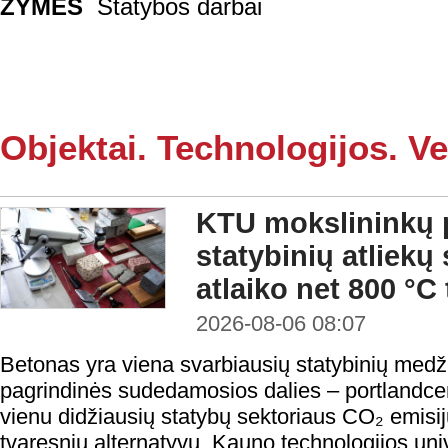
ŽYMĖS
Statybos darbai
Objektai. Technologijos. Ve
KTU mokslininkų p
statybinių atliekų
atlaiko net 800 °C
2026-08-06 08:07
Betonas yra viena svarbiausių statybinių medži
pagrindinės sudedamosios dalies – portlandc
vienu didžiausių statybų sektoriaus CO₂ emisij
tvaresnių alternatyvų, Kauno technologijos uni