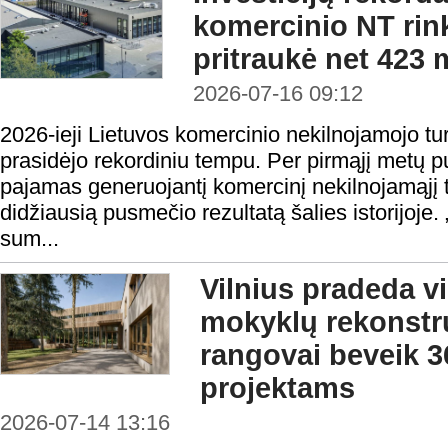
komercinio NT rin
pritraukė net 423 
2026-07-16 09:12
2026-ieji Lietuvos komercinio nekilnojamojo turt
prasidėjo rekordiniu tempu. Per pirmąjį metų p
pajamas generuojantį komercinį nekilnojamąjį 
didžiausią pusmečio rezultatą šalies istorijoj
sum...
Vilnius pradeda v
mokyklų rekonstru
rangovai beveik 3
projektams
2026-07-14 13:16