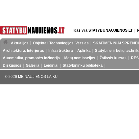
Kas yra STATYBUNAUJIENOS.LT
|
Aktualijos
Objektai. Technologijos. Verslas
SKAITMENINIAI SPRENDI
Architektūra. Interjeras
Infrastruktūra
Aplinka
Statybinė ir kelių technik
Automatika, pramonės inžinerija
Metų nominacijos
Žaliasis kursas
RES
Diskusijos
Galerija
Leidiniai
Statybininkų biblioteka
© 2026 MB NAUJIENOS LAIKU