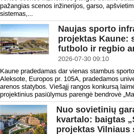
pažangias scenos inžinerijos, garso, apšvietim
sistemas,...
Naujas sporto infr
projektas Kaune:
futbolo ir regbio 
2026-07-30 09:10
Kaune pradedamas dar vienas stambus sporto i
Aleksote, Europos pr. 105A, pradedamos univers
arenos statybos. Viešąjį rangos konkursą laimė
projektinius pasiūlymus parengė bendrovė „Ma
Nuo sovietinių gar
kvartalo: baigtas
projektas Vilniaus