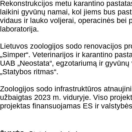
Rekonstrukcijos metu karantino pastatas
laikini gyvūnų namai, kol jiems bus pastat
vidaus ir lauko voljerai, operacinės bei
laboratorija.
Lietuvos zoologijos sodo renovacijos p
„Simper“. Veterinarijos ir karantino past
UAB „Neostata“, egzotariumą ir gyvūnų 
„Statybos ritmas“.
Zoologijos sodo infrastruktūros atnaujin
užbaigtas 2023 m. viduryje. Viso projekt
projektas finansuojamas ES ir valstybė