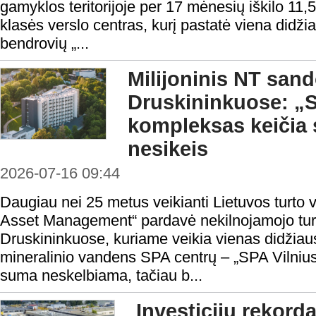
gamyklos teritorijoje per 17 mėnesių iškilo 11,
klasės verslo centras, kurį pastatė viena didži
bendrovių „...
Milijoninis NT sand
Druskininkuose: „S
kompleksas keičia s
nesikeis
2026-07-16 09:44
Daugiau nei 25 metus veikianti Lietuvos turt
Asset Management“ pardavė nekilnojamojo tu
Druskininkuose, kuriame veikia vienas didžiau
mineralinio vandens SPA centrų – „SPA Vilnius
suma neskelbiama, tačiau b...
Investicijų rekord