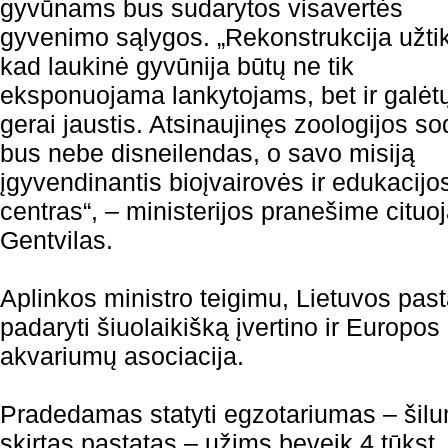
gyvūnams bus sudarytos visavertės
gyvenimo sąlygos. „Rekonstrukcija užtik
kad laukinė gyvūnija būtų ne tik
eksponuojama lankytojams, bet ir galėt
gerai jaustis. Atsinaujinęs zoologijos s
bus nebe disneilendas, o savo misiją
įgyvendinantis bioįvairovės ir edukacijo
centras“, – ministerijos pranešime cit
Gentvilas.
Aplinkos ministro teigimu, Lietuvos pas
padaryti šiuolaikišką įvertino ir Europos
akvariumų asociacija.
Pradedamas statyti egzotariumas – š
skirtas pastatas – užims beveik 4 tūkst. 