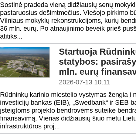
Sostinė pradeda vieną didžiausių senų mokyk
pastaruosius dešimtmečius. Viešojo pirkimo būd
Vilniaus mokyklų rekonstrukcijoms, kurių bendr
36 mln. eurų. Po atnaujinimo beveik prieš pusši
atitiks...
Startuoja Rūdninkų
statybos: pasiraš
mln. eurų finansa
2026-07-13 10:11
Rūdninkų karinio miestelio vystymas žengia į 
investicijų bankas (EIB), „Swedbank“ ir SEB 
įsteigtoms projekto bendrovėms suteikė bendrą 
finansavimą. Vienas didžiausių šiuo metu Lie
infrastruktūros proj...