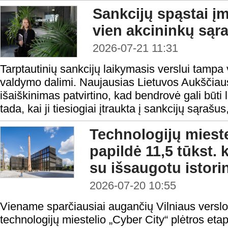
Sankcijų spąstai į
vien akcininkų sąr
2026-07-21 11:31
Tarptautinių sankcijų laikymasis verslui tampa 
valdymo dalimi. Naujausias Lietuvos Aukščiau
išaiškinimas patvirtino, kad bendrovė gali būti
tada, kai ji tiesiogiai įtraukta į sankcijų sąrašus, 
Technologijų mieste
papildė 11,5 tūkst. 
su išsaugotu istori
2026-07-20 10:55
Viename sparčiausiai augančių Vilniaus verslo
technologijų miestelio „Cyber City“ plėtros et