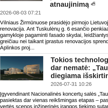
atnaujinimą
2026-08-03 07:21
Vilniaus Žirmūnuose prasidėjo pirmojo Lietuvo
renovacija. Ant Tuskulėnų g. 6 esančio penki
gamykloje pagaminti fasado skydai, leidžiantys 
greičiau nei taikant įprastus renovacijos spren
Aplinkos proj...
Tokios technologi
dar nematė: „Ta
diegiama išskirt
2026-07-31 10:26
Įgyvendinant Nacionalinės koncertų salės „Taut
pasiektas dar vienas reikšmingas etapas – pas
vertės scenos inžinerinės įrangos tiekimo sutar