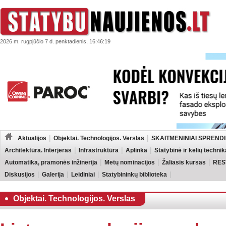
2026 m. rugpjūčio 7 d. penktadienis, 16:46:19
Aktualijos
Objektai. Technologijos. Verslas
SKAITMENINIAI SPRENDI
Architektūra. Interjeras
Infrastruktūra
Aplinka
Statybinė ir kelių technik
Automatika, pramonės inžinerija
Metų nominacijos
Žaliasis kursas
RES
Diskusijos
Galerija
Leidiniai
Statybininkų biblioteka
Objektai. Technologijos. Verslas