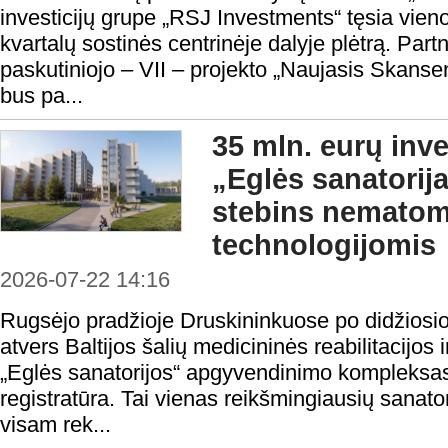
investicijų grupe „RSJ Investments“ tęsia vie
kvartalų sostinės centrinėje dalyje plėtrą. Partn
paskutiniojo – VII – projekto „Naujasis Skans
bus pa...
35 mln. eurų inve
„Eglės sanatorij
stebins nemato
technologijomis
2026-07-22 14:16
Rugsėjo pradžioje Druskininkuose po didžiosio
atvers Baltijos šalių medicininės reabilitacijos
„Eglės sanatorijos“ apgyvendinimo kompleksas 
registratūra. Tai vienas reikšmingiausių sanato
visam rek...