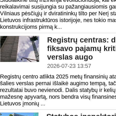
reikalavimai susijungia su pažangiausiomis g
Vilniaus pėsčiųjų ir dviratininkų tilto per Nerį 
Lietuvos infrastruktūros istorijoje, nes tokio m
konstrukcijoms pirmą k...
Registrų centras: d
fiksavo pajamų krit
verslas augo
2026-07-23 13:57
Registrų centro atlikta 2025 metų finansinių at
šalies verslas pernai išlaikė augimo tempą, tač
rezultatai buvo nevienodi. Dalis statybų ir keli
mažesnę apyvartą, nors bendra visų finansines
Lietuvos įmonių ...