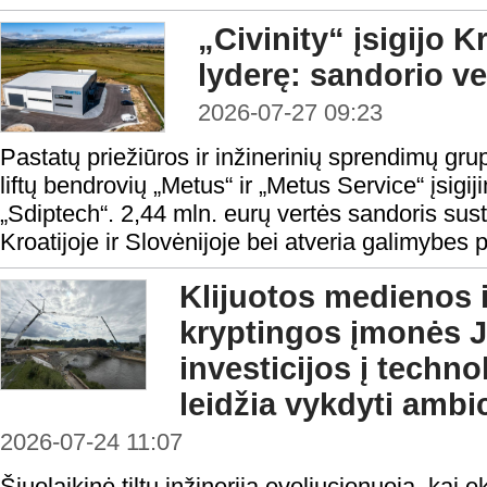
„Civinity“ įsigijo Kr
lyderę: sandorio ve
2026-07-27 09:23
Pastatų priežiūros ir inžinerinių sprendimų grup
liftų bendrovių „Metus“ ir „Metus Service“ įsig
„Sdiptech“. 2,44 mln. eurų vertės sandoris sust
Kroatijoje ir Slovėnijoje bei atveria galimybes pl
Klijuotos medienos i
kryptingos įmonės
investicijos į techn
leidžia vykdyti amb
2026-07-24 11:07
Šiuolaikinė tiltų inžinerija evoliucionuoja, kai 