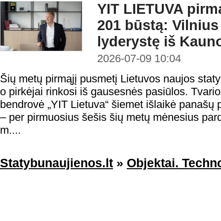
YIT LIETUVA pirmą
201 būstą: Vilniu
lyderystę iš Kaun
2026-07-09 10:04
Šių metų pirmąjį pusmetį Lietuvos naujos statyb
o pirkėjai rinkosi iš gausesnės pasiūlos. Tvario
bendrovė „YIT Lietuva“ šiemet išlaikė panašų
– per pirmuosius šešis šių metų mėnesius par
m....
Statybunaujienos.lt
»
Objektai. Techno