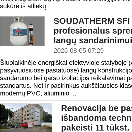
sukūrė iš atliekų ...
SOUDATHERM SFI 
profesionalus spr
langų sandarinimu
2026-08-05 07:29
Šiuolaikinėje energiškai efektyvioje statyboje 
pasyviuosiuose pastatuose) langų konstrukcijo
sandarumo bei garso izoliacijos reikalavimai 
standartus. Net ir pasirinkus aukščiausios klasė
modernų PVC, aliuminio ...
Renovacija be pas
išbandoma technol
pakeisti 11 tūkst