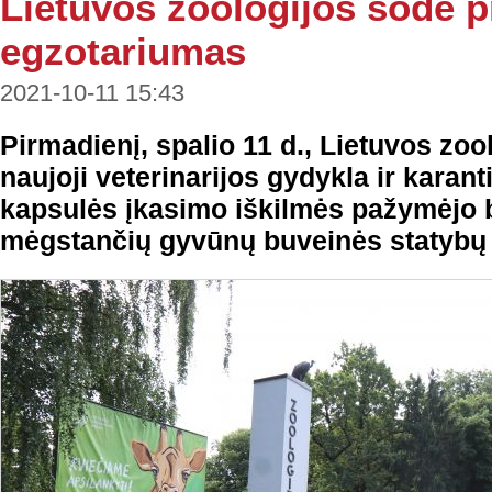
Lietuvos zoologijos sode p
egzotariumas
2021-10-11 15:43
Pirmadienį, spalio 11 d., Lietuvos zoo
naujoji veterinarijos gydykla ir karant
kapsulės įkasimo iškilmės pažymėjo 
mėgstančių gyvūnų buveinės statybų 