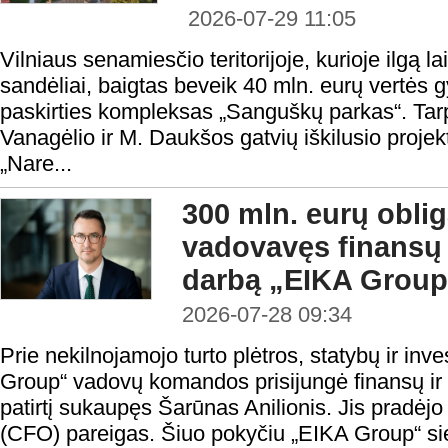
2026-07-29 11:05
Vilniaus senamiesčio teritorijoje, kurioje ilgą la
sandėliai, baigtas beveik 40 mln. eurų vertės
paskirties kompleksas „Sanguškų parkas“. Tar
Vanagėlio ir M. Daukšos gatvių iškilusio proje
„Nare...
300 mln. eurų oblig
vadovavęs finansų
darbą „EIKA Group
2026-07-28 09:34
Prie nekilnojamojo turto plėtros, statybų ir in
Group“ vadovų komandos prisijungė finansų ir in
patirtį sukaupęs Šarūnas Anilionis. Jis pradėjo
(CFO) pareigas. Šiuo pokyčiu „EIKA Group“ sieki