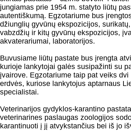
jungiamas prie 1954 m. statyto liūtų past
autentiškumą. Egzotariume bus įrengto
džiunglių gyvūnų ekspozicijos, surikatų, l
vabzdžių ir kitų gyvūnų ekspozicijos, įv
akvaterariumai, laboratorijos.
Buvusiame liūtų pastate bus įrengta atv
kurioje lankytojai galės susipažinti su p
įvairove. Egzotariume taip pat veiks dv
erdvės, kuriose lankytojus aptarnaus Li
specialistai.
Veterinarijos gydyklos-karantino pastatas 
veterinarines paslaugas zoologijos sod
karantinuoti į jį atvykstančius bei iš jo