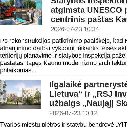
Statybos inspektoria
atgimsta UNESCO p
centrinis paštas K
2026-07-23 10:34
Po rekonstrukcijos patikrinimo paaiškėjo, kad
atnaujinimo darbai vykdomi laikantis teisės ak
teritorijų planavimo ir statybos inspekcija paže
pastatas, tapęs Kauno modernizmo architektūr
pritaikomas...
Ilgalaikė partnerystė
Lietuva“ ir „RSJ In
užbaigs „Naująjį S
2026-07-23 10:12
Tvarios miestų plėtros ir statybų bendrovė „YIT