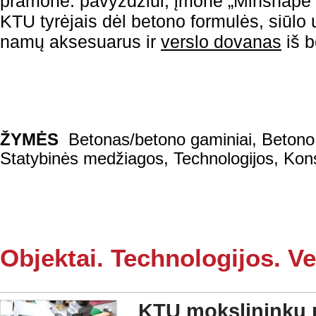
pramone: pavyzdžiui, įmonė „Minshape“,
KTU tyrėjais dėl betono formulės, siūlo 
namų aksesuarus ir
verslo dovanas
iš 
ŽYMĖS
Betonas/betono gaminiai
,
Betono
Statybinės medžiagos
,
Technologijos
,
Kons
Objektai. Technologijos. Ve
KTU mokslininkų p