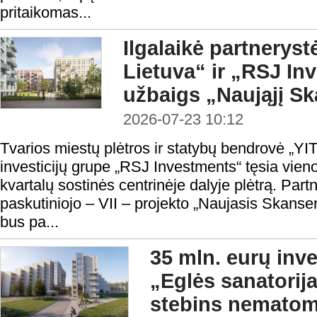
pritaikomas...
Ilgalaikė partnerystė
Lietuva“ ir „RSJ In
užbaigs „Naująjį S
2026-07-23 10:12
Tvarios miestų plėtros ir statybų bendrovė „YIT
investicijų grupe „RSJ Investments“ tęsia vie
kvartalų sostinės centrinėje dalyje plėtrą. Partn
paskutiniojo – VII – projekto „Naujasis Skans
bus pa...
35 mln. eurų inve
„Eglės sanatorij
stebins nemato