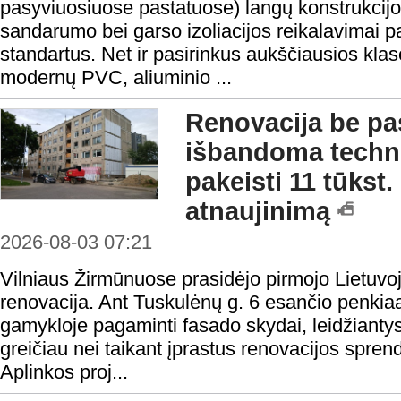
pasyviuosiuose pastatuose) langų konstrukcijo
sandarumo bei garso izoliacijos reikalavimai 
standartus. Net ir pasirinkus aukščiausios klasė
modernų PVC, aliuminio ...
Renovacija be pas
išbandoma technol
pakeisti 11 tūkst
atnaujinimą
2026-08-03 07:21
Vilniaus Žirmūnuose prasidėjo pirmojo Lietuvo
renovacija. Ant Tuskulėnų g. 6 esančio penki
gamykloje pagaminti fasado skydai, leidžiantys 
greičiau nei taikant įprastus renovacijos spren
Aplinkos proj...