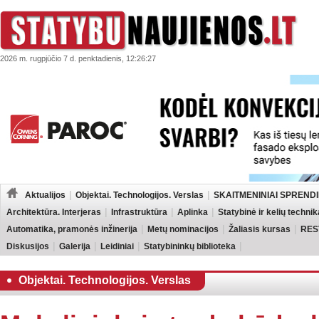
2026 m. rugpjūčio 7 d. penktadienis, 12:26:27
Aktualijos
Objektai. Technologijos. Verslas
SKAITMENINIAI SPRENDI
Architektūra. Interjeras
Infrastruktūra
Aplinka
Statybinė ir kelių technik
Automatika, pramonės inžinerija
Metų nominacijos
Žaliasis kursas
RES
Diskusijos
Galerija
Leidiniai
Statybininkų biblioteka
Objektai. Technologijos. Verslas