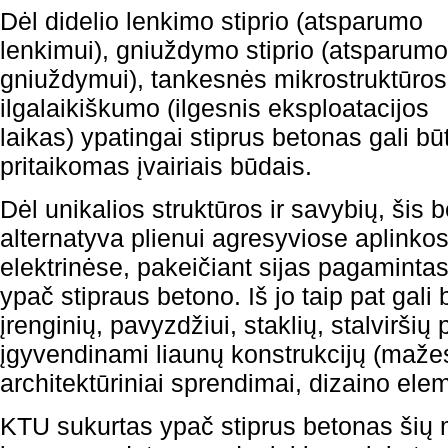
Dėl didelio lenkimo stiprio (atsparumo
lenkimui), gniuždymo stiprio (atsparumo
gniuždymui), tankesnės mikrostruktūros 
ilgalaikiškumo (ilgesnis eksploatacijos
laikas) ypatingai stiprus betonas gali būt
pritaikomas įvairiais būdais.
Dėl unikalios struktūros ir savybių, šis b
alternatyva plienui agresyviose aplinko
elektrinėse, pakeičiant sijas pagamintas
ypač stipraus betono. Iš jo taip pat gali 
įrenginių, pavyzdžiui, staklių, stalviršių
įgyvendinami liaunų konstrukcijų (mažes
architektūriniai sprendimai, dizaino eleme
KTU sukurtas ypač stiprus betonas šių 