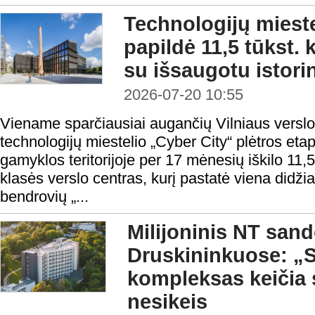
Technologijų mieste
papildė 11,5 tūkst. 
su išsaugotu istori
2026-07-20 10:55
Viename sparčiausiai augančių Vilniaus verslo
technologijų miestelio „Cyber City“ plėtros et
gamyklos teritorijoje per 17 mėnesių iškilo 11,
klasės verslo centras, kurį pastatė viena didži
bendrovių „...
Milijoninis NT sand
Druskininkuose: „S
kompleksas keičia s
nesikeis