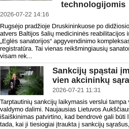
technologijomis
2026-07-22 14:16
Rugsėjo pradžioje Druskininkuose po didžiosio
atvers Baltijos šalių medicininės reabilitacijos
„Eglės sanatorijos“ apgyvendinimo kompleksas 
registratūra. Tai vienas reikšmingiausių sanato
visam rek...
Sankcijų spąstai į
vien akcininkų sąr
2026-07-21 11:31
Tarptautinių sankcijų laikymasis verslui tampa 
valdymo dalimi. Naujausias Lietuvos Aukščiau
išaiškinimas patvirtino, kad bendrovė gali būti
tada, kai ji tiesiogiai įtraukta į sankcijų sąrašus, 