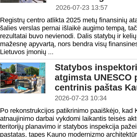
2026-07-23 13:57
Registrų centro atlikta 2025 metų finansinių at
šalies verslas pernai išlaikė augimo tempą, tač
rezultatai buvo nevienodi. Dalis statybų ir keli
mažesnę apyvartą, nors bendra visų finansines
Lietuvos įmonių ...
Statybos inspektoria
atgimsta UNESCO p
centrinis paštas K
2026-07-23 10:34
Po rekonstrukcijos patikrinimo paaiškėjo, kad
atnaujinimo darbai vykdomi laikantis teisės ak
teritorijų planavimo ir statybos inspekcija paže
pastatas, tapęs Kauno modernizmo architektūr