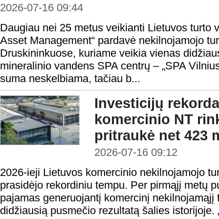
2026-07-16 09:44
Daugiau nei 25 metus veikianti Lietuvos turt
Asset Management“ pardavė nekilnojamojo tu
Druskininkuose, kuriame veikia vienas didžiau
mineralinio vandens SPA centrų – „SPA Vilnius
suma neskelbiama, tačiau b...
Investicijų rekord
komercinio NT rin
pritraukė net 423 
2026-07-16 09:12
2026-ieji Lietuvos komercinio nekilnojamojo turt
prasidėjo rekordiniu tempu. Per pirmąjį metų p
pajamas generuojantį komercinį nekilnojamąjį 
didžiausią pusmečio rezultatą šalies istorijoj