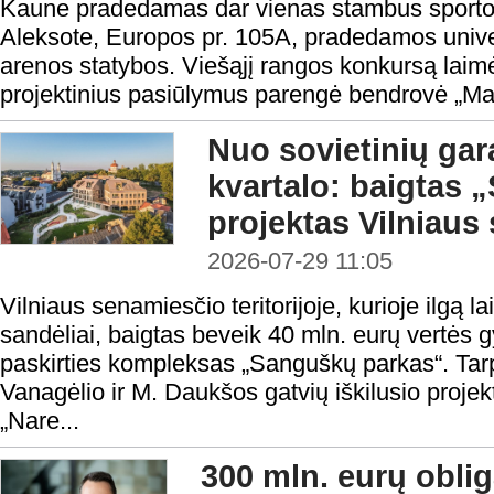
Kaune pradedamas dar vienas stambus sporto i
Aleksote, Europos pr. 105A, pradedamos univers
arenos statybos. Viešąjį rangos konkursą laimė
projektinius pasiūlymus parengė bendrovė „Ma
Nuo sovietinių gar
kvartalo: baigtas
projektas Vilniaus
2026-07-29 11:05
Vilniaus senamiesčio teritorijoje, kurioje ilgą la
sandėliai, baigtas beveik 40 mln. eurų vertės
paskirties kompleksas „Sanguškų parkas“. Tar
Vanagėlio ir M. Daukšos gatvių iškilusio proje
„Nare...
300 mln. eurų oblig