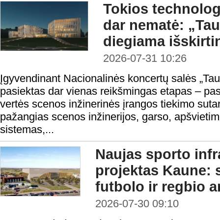
Tokios technologi
dar nematė: „Ta
diegiama išskirt
2026-07-31 10:26
Įgyvendinant Nacionalinės koncertų salės „Taut
pasiektas dar vienas reikšmingas etapas – pas
vertės scenos inžinerinės įrangos tiekimo sutar
pažangias scenos inžinerijos, garso, apšvietim
sistemas,...
Naujas sporto infr
projektas Kaune:
futbolo ir regbio 
2026-07-30 09:10