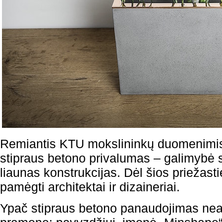
Remiantis KTU mokslininkų duomenimis,
stipraus betono privalumas – galimybė sta
liaunas konstrukcijas. Dėl šios priežast
pamėgti architektai ir dizaineriai.
Ypač stipraus betono panaudojimas neap