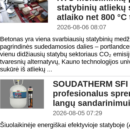
statybinių atliekų
atlaiko net 800 °C
2026-08-06 08:07
Betonas yra viena svarbiausių statybinių medži
pagrindinės sudedamosios dalies – portlandc
vienu didžiausių statybų sektoriaus CO₂ emisij
tvaresnių alternatyvų, Kauno technologijos uni
sukūrė iš atliekų ...
SOUDATHERM SFI 
profesionalus spr
langų sandarinimu
2026-08-05 07:29
Šiuolaikinėje energiškai efektyvioje statyboje 