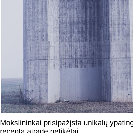
Mokslininkai prisipažįsta unikalų ypatin
receptą atradę netikėtai.