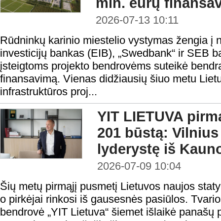
mln. eurų finansa
2026-07-13 10:11
Rūdninkų karinio miestelio vystymas žengia į 
investicijų bankas (EIB), „Swedbank“ ir SEB 
įsteigtoms projekto bendrovėms suteikė bendrą 
finansavimą. Vienas didžiausių šiuo metu Lie
infrastruktūros proj...
YIT LIETUVA pirmą
201 būstą: Vilniu
lyderystę iš Kaun
2026-07-09 10:04
Šių metų pirmąjį pusmetį Lietuvos naujos statyb
o pirkėjai rinkosi iš gausesnės pasiūlos. Tvario
bendrovė „YIT Lietuva“ šiemet išlaikė panašų