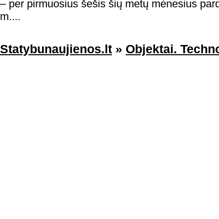
– per pirmuosius šešis šių metų mėnesius par
m....
Statybunaujienos.lt
»
Objektai. Techno