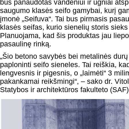
bus panaudotas vandeniui ir ugniai atsp
saugumo klasės seifo gamybai, kurį gam
įmonė „Seifuva“. Tai bus pirmasis pasau
klasės seifas, kurio sienelių storis sie
Planuojama, kad šis produktas jau liepo
pasaulinę rinką.
„Šio betono savybės bei metalinės durų 
paploninti seifo sieneles. Tai reiškia, ka
lengvesnis ir pigesnis, o „laimėti“ 3 milim
pakankamai reikšmingi“, – sako dr. Vito
Statybos ir architektūros fakulteto (SAF)