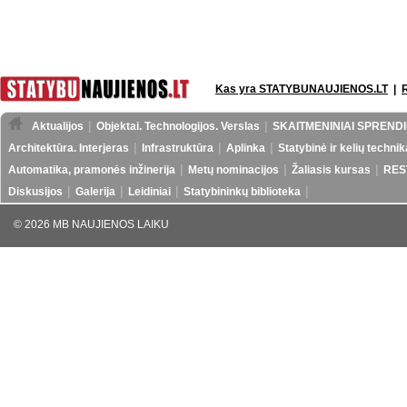
Kas yra STATYBUNAUJIENOS.LT
|
Aktualijos
Objektai. Technologijos. Verslas
SKAITMENINIAI SPRENDI
Architektūra. Interjeras
Infrastruktūra
Aplinka
Statybinė ir kelių technik
Automatika, pramonės inžinerija
Metų nominacijos
Žaliasis kursas
RES
Diskusijos
Galerija
Leidiniai
Statybininkų biblioteka
© 2026 MB NAUJIENOS LAIKU