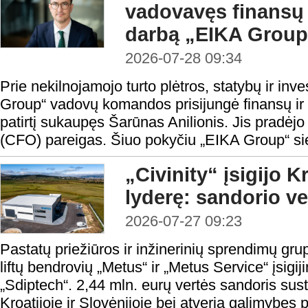
vadovavęs finansų
darbą „EIKA Group
2026-07-28 09:34
Prie nekilnojamojo turto plėtros, statybų ir in
Group“ vadovų komandos prisijungė finansų ir in
patirtį sukaupęs Šarūnas Anilionis. Jis pradėjo
(CFO) pareigas. Šiuo pokyčiu „EIKA Group“ sieki
„Civinity“ įsigijo Kr
lyderę: sandorio ve
2026-07-27 09:23
Pastatų priežiūros ir inžinerinių sprendimų grup
liftų bendrovių „Metus“ ir „Metus Service“ įsig
„Sdiptech“. 2,44 mln. eurų vertės sandoris sust
Kroatijoje ir Slovėnijoje bei atveria galimybes pl