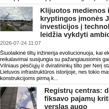
Klijuotos medienos i
kryptingos įmonės
investicijos į techn
leidžia vykdyti amb
2026-07-24 11:07
Šiuolaikinė tiltų inžinerija evoliucionuoja, kai 
reikalavimai susijungia su pažangiausiomis g
Vilniaus pėsčiųjų ir dviratininkų tilto per Nerį 
Lietuvos infrastruktūros istorijoje, nes tokio m
konstrukcijoms pirmą k...
Registrų centras: d
fiksavo pajamų krit
verslas augo