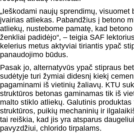
„Ieškodami naujų sprendimų, visuomet
įvairias atliekas. Pabandžius į betono mi
atliekų, nustebome pamatę, kad betono 
ženkliai padidėjo“, – teigia SAF lektoriu
kelerius metus aktyviai tiriantis ypač st
panaudojimo būdus.
Pasak jo, alternatyvūs ypač stipraus be
sudėtyje turi žymiai didesnį kiekį cement
pagaminami iš vietinių žaliavų. KTU suk
struktūros betonas gaminamas tik iš vieti
malto stiklo atliekų. Galutinis produktas
struktūros, puikių mechaninių ir ilgalai
tai reiškia, kad jis yra atsparus dauge
pavyzdžiui, chlorido tirpalams.