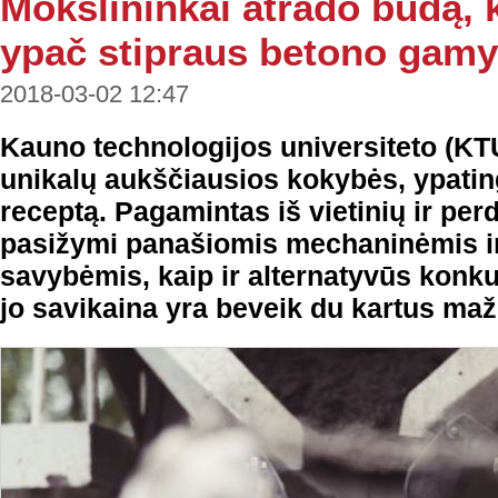
Mokslininkai atrado būdą, k
ypač stipraus betono gam
2018-03-02 12:47
Kauno technologijos universiteto (KT
unikalų aukščiausios kokybės, ypatin
receptą. Pagamintas iš vietinių ir perdi
pasižymi panašiomis mechaninėmis ir
savybėmis, kaip ir alternatyvūs konku
jo savikaina yra beveik du kartus ma