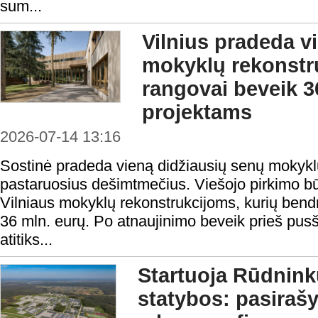
sum...
Vilnius pradeda v
mokyklų rekonstru
rangovai beveik 3
projektams
2026-07-14 13:16
Sostinė pradeda vieną didžiausių senų mokyk
pastaruosius dešimtmečius. Viešojo pirkimo būd
Vilniaus mokyklų rekonstrukcijoms, kurių bendr
36 mln. eurų. Po atnaujinimo beveik prieš pusši
atitiks...
Startuoja Rūdninkų
statybos: pasiraš