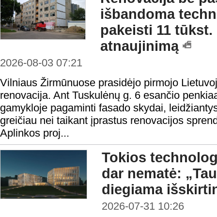
išbandoma technol
pakeisti 11 tūkst
atnaujinimą
2026-08-03 07:21
Vilniaus Žirmūnuose prasidėjo pirmojo Lietuvo
renovacija. Ant Tuskulėnų g. 6 esančio penki
gamykloje pagaminti fasado skydai, leidžiantys 
greičiau nei taikant įprastus renovacijos spren
Aplinkos proj...
Tokios technologi
dar nematė: „Ta
diegiama išskirt
2026-07-31 10:26