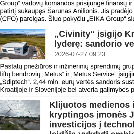
Group“ vadovų komandos prisijungė finansų ir in
patirtį sukaupęs Šarūnas Anilionis. Jis pradėjo
(CFO) pareigas. Šiuo pokyčiu „EIKA Group“ sieki
„Civinity“ įsigijo Kr
lyderę: sandorio ve
2026-07-27 09:23
Pastatų priežiūros ir inžinerinių sprendimų grup
liftų bendrovių „Metus“ ir „Metus Service“ įsig
„Sdiptech“. 2,44 mln. eurų vertės sandoris sust
Kroatijoje ir Slovėnijoje bei atveria galimybes pl
Klijuotos medienos i
kryptingos įmonės
investicijos į techn