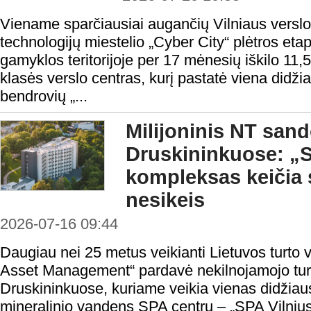
Viename sparčiausiai augančių Vilniaus verslo
technologijų miestelio „Cyber City“ plėtros et
gamyklos teritorijoje per 17 mėnesių iškilo 11,
klasės verslo centras, kurį pastatė viena didži
bendrovių „...
Milijoninis NT sand
Druskininkuose: „S
kompleksas keičia s
nesikeis
2026-07-16 09:44
Daugiau nei 25 metus veikianti Lietuvos turt
Asset Management“ pardavė nekilnojamojo tu
Druskininkuose, kuriame veikia vienas didžiau
mineralinio vandens SPA centrų – „SPA Vilnius