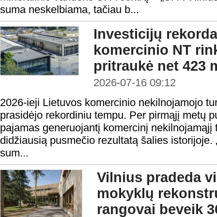
suma neskelbiama, tačiau b...
Investicijų rekord
komercinio NT rin
pritraukė net 423 
2026-07-16 09:12
2026-ieji Lietuvos komercinio nekilnojamojo turt
prasidėjo rekordiniu tempu. Per pirmąjį metų p
pajamas generuojantį komercinį nekilnojamąjį 
didžiausią pusmečio rezultatą šalies istorijoj
sum...
Vilnius pradeda v
mokyklų rekonstru
rangovai beveik 3