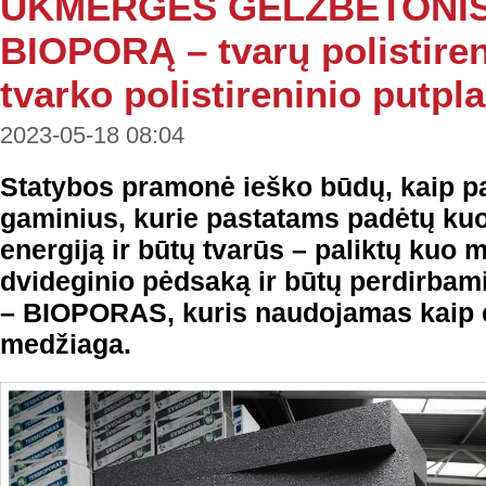
UKMERGĖS GELŽBETONIS
BIOPORĄ – tvarų polistireni
tvarko polistireninio putpla
2023-05-18 08:04
Statybos pramonė ieško būdų, kaip p
gaminius, kurie pastatams padėtų kuo
energiją ir būtų tvarūs – paliktų kuo 
dvideginio pėdsaką ir būtų perdirbami
– BIOPORAS, kuris naudojamas kaip e
medžiaga.