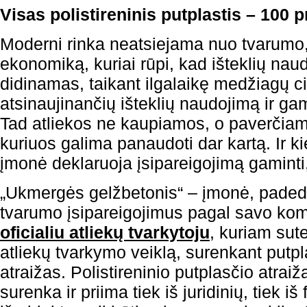
Visas polistireninis putplastis – 100 
Moderni rinka neatsiejama nuo tvarumo, 
ekonomiką, kuriai rūpi, kad išteklių na
didinamas, taikant ilgalaikę medžiagų cir
atsinaujinančių išteklių naudojimą ir g
Tad atliekos ne kaupiamos, o paverčiamo
kuriuos galima panaudoti dar kartą. Ir k
įmonė deklaruoja įsipareigojimą gaminti,
„Ukmergės gelžbetonis“ – įmonė, padedan
tvarumo įsipareigojimus pagal savo kom
oficialiu atliekų tvarkytoju
, kuriam sute
atliekų tvarkymo veiklą, surenkant putpl
atraižas. Polistireninio putplasčio atr
surenka ir priima tiek iš juridinių, tiek i