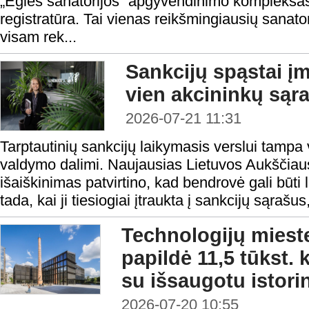
„Eglės sanatorijos“ apgyvendinimo kompleksas 
registratūra. Tai vienas reikšmingiausių sanato
visam rek...
Sankcijų spąstai į
vien akcininkų sąr
2026-07-21 11:31
Tarptautinių sankcijų laikymasis verslui tampa 
valdymo dalimi. Naujausias Lietuvos Aukščiau
išaiškinimas patvirtino, kad bendrovė gali būti
tada, kai ji tiesiogiai įtraukta į sankcijų sąrašus, 
Technologijų mieste
papildė 11,5 tūkst. 
su išsaugotu istori
2026-07-20 10:55