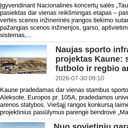
Įgyvendinant Nacionalinės koncertų salės „Taut
pasiektas dar vienas reikšmingas etapas – pas
vertės scenos inžinerinės įrangos tiekimo sutar
pažangias scenos inžinerijos, garso, apšvietim
sistemas,...
Naujas sporto infr
projektas Kaune:
futbolo ir regbio 
2026-07-30 09:10
Kaune pradedamas dar vienas stambus sporto i
Aleksote, Europos pr. 105A, pradedamos univers
arenos statybos. Viešąjį rangos konkursą laimė
projektinius pasiūlymus parengė bendrovė „Ma
Nuo sovietinių gar