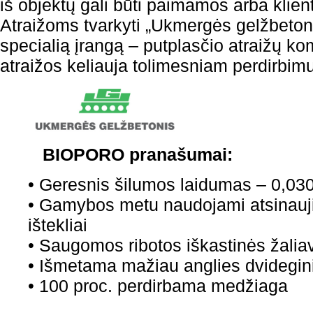
iš objektų gali būti paimamos arba klient
Atraižoms tvarkyti „Ukmergės gelžbetonis
specialią įrangą – putplasčio atraižų k
atraižos keliauja tolimesniam perdirbimu
BIOPORO pranašumai:
• Geresnis šilumos laidumas – 0,03
• Gamybos metu naudojami atsinauji
ištekliai
• Saugomos ribotos iškastinės žalia
• Išmetama mažiau anglies dvidegin
• 100 proc. perdirbama medžiaga