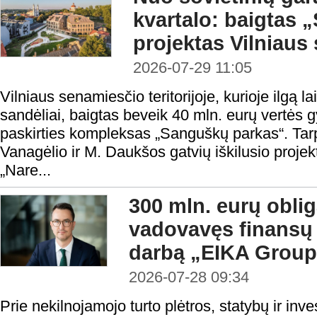
kvartalo: baigtas
projektas Vilniaus
2026-07-29 11:05
Vilniaus senamiesčio teritorijoje, kurioje ilgą la
sandėliai, baigtas beveik 40 mln. eurų vertės
paskirties kompleksas „Sanguškų parkas“. Tar
Vanagėlio ir M. Daukšos gatvių iškilusio proje
„Nare...
300 mln. eurų oblig
vadovavęs finansų
darbą „EIKA Group
2026-07-28 09:34
Prie nekilnojamojo turto plėtros, statybų ir in