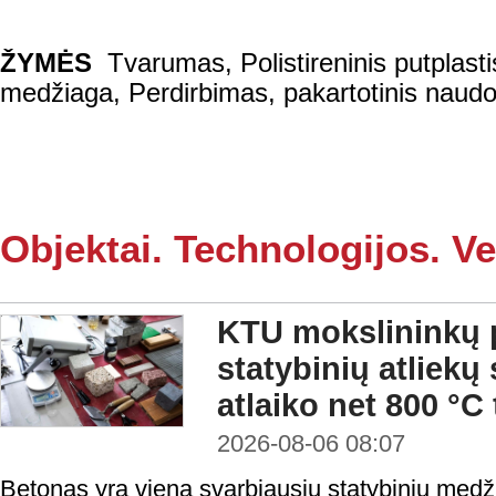
ŽYMĖS
Tvarumas
,
Polistireninis putplasti
medžiaga
,
Perdirbimas, pakartotinis naud
Objektai. Technologijos. Ve
KTU mokslininkų p
statybinių atliekų
atlaiko net 800 °C
2026-08-06 08:07
Betonas yra viena svarbiausių statybinių medži