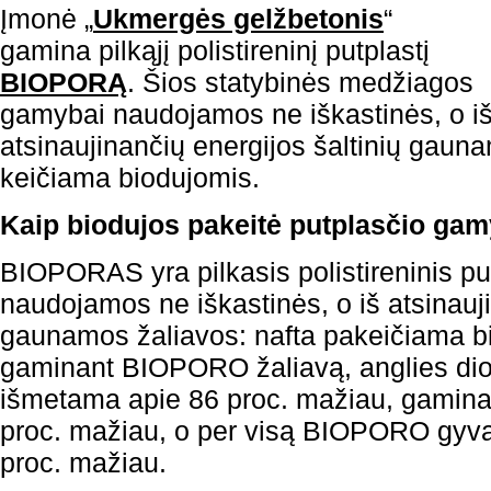
Įmonė „
Ukmergės gelžbetonis
“
gamina pilkąjį polistireninį putplastį
B
IOPORĄ
. Šios statybinės medžiagos
gamybai naudojamos ne iškastinės, o i
atsinaujinančių energijos šaltinių gaunam
keičiama biodujomis.
Kaip biodujos pakeitė putplasčio ga
BIOPORAS yra pilkasis polistireninis pu
naudojamos ne iškastinės, o iš atsinauji
gaunamos žaliavos: nafta pakeičiama b
gaminant BIOPORO žaliavą, anglies dio
išmetama apie 86 proc. mažiau, gaminan
proc. mažiau, o per visą BIOPORO gyva
proc. mažiau.