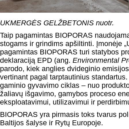
UKMERGĖS GELŽBETONIS nuotr.
Taip pagamintas BIOPORAS naudojama
stogams ir grindims apšiltinti. Įmonėje
pagamintas BIOPORAS turi statybos pro
deklaraciją EPD (ang.
Environmental Pr
parodo, kiek anglies dvideginio emisijo
vertinant pagal tarptautinius standartus
gaminio gyvavimo ciklas – nuo produkt
žaliavų išgavimo, gamybos proceso ener
eksploatavimui, utilizavimui ir perdirbim
BIOPORAS yra pirmasis toks tvarus polis
Baltijos šalyse ir Rytų Europoje.