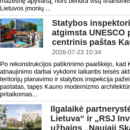
mažesnę apyvartą, nors bendra visų finansines
Lietuvos įmonių ...
Statybos inspektoria
atgimsta UNESCO p
centrinis paštas K
2026-07-23 10:34
Po rekonstrukcijos patikrinimo paaiškėjo, kad
atnaujinimo darbai vykdomi laikantis teisės ak
teritorijų planavimo ir statybos inspekcija paže
pastatas, tapęs Kauno modernizmo architektūr
pritaikomas...
Ilgalaikė partnerystė
Lietuva“ ir „RSJ In
užbaigs „Naująjį S