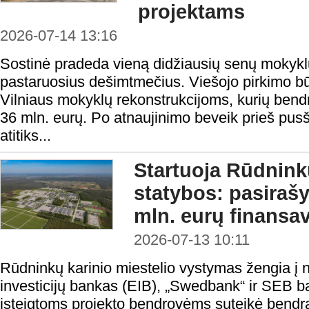
projektams
2026-07-14 13:16
Sostinė pradeda vieną didžiausių senų mokyk
pastaruosius dešimtmečius. Viešojo pirkimo būd
Vilniaus mokyklų rekonstrukcijoms, kurių bendr
36 mln. eurų. Po atnaujinimo beveik prieš pusši
atitiks...
Startuoja Rūdninkų
statybos: pasiraš
mln. eurų finansa
2026-07-13 10:11
Rūdninkų karinio miestelio vystymas žengia į 
investicijų bankas (EIB), „Swedbank“ ir SEB 
įsteigtoms projekto bendrovėms suteikė bendrą 