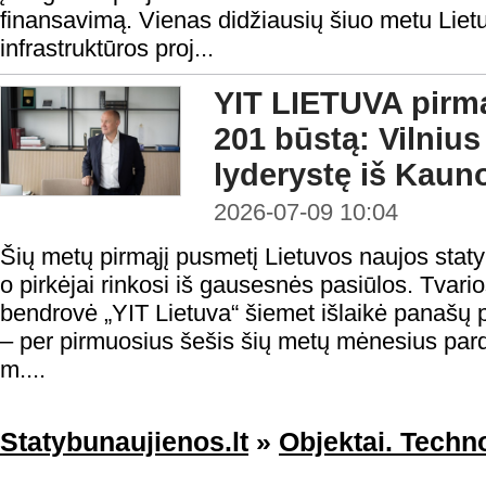
finansavimą. Vienas didžiausių šiuo metu Lie
infrastruktūros proj...
YIT LIETUVA pirmą
201 būstą: Vilniu
lyderystę iš Kaun
2026-07-09 10:04
Šių metų pirmąjį pusmetį Lietuvos naujos statyb
o pirkėjai rinkosi iš gausesnės pasiūlos. Tvario
bendrovė „YIT Lietuva“ šiemet išlaikė panašų
– per pirmuosius šešis šių metų mėnesius par
m....
Statybunaujienos.lt
»
Objektai. Techno