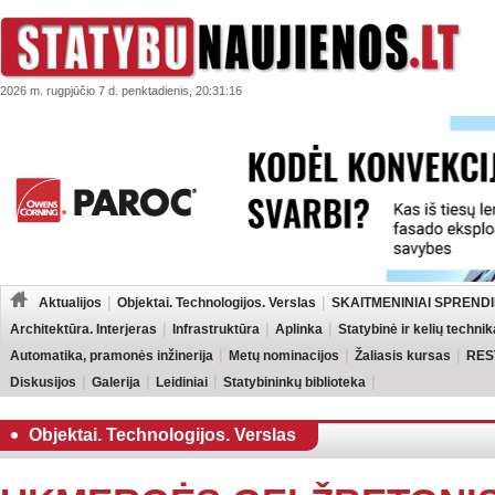
2026 m. rugpjūčio 7 d. penktadienis, 20:31:16
Aktualijos
Objektai. Technologijos. Verslas
SKAITMENINIAI SPRENDI
Architektūra. Interjeras
Infrastruktūra
Aplinka
Statybinė ir kelių technik
Automatika, pramonės inžinerija
Metų nominacijos
Žaliasis kursas
RES
Diskusijos
Galerija
Leidiniai
Statybininkų biblioteka
Objektai. Technologijos. Verslas