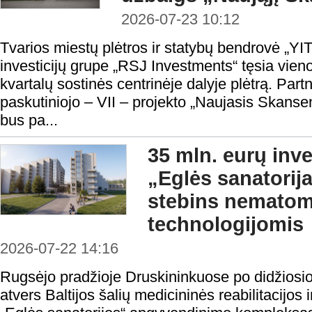
2026-07-23 10:12
Tvarios miestų plėtros ir statybų bendrovė „YIT
investicijų grupe „RSJ Investments“ tęsia vie
kvartalų sostinės centrinėje dalyje plėtrą. Partn
paskutiniojo – VII – projekto „Naujasis Skans
bus pa...
35 mln. eurų inve
„Eglės sanatorij
stebins nemato
technologijomis
2026-07-22 14:16
Rugsėjo pradžioje Druskininkuose po didžiosio
atvers Baltijos šalių medicininės reabilitacijos