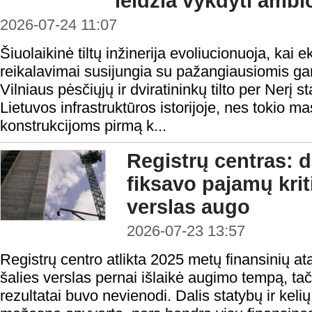
leidžia vykdyti amb
2026-07-24 11:07
Šiuolaikinė tiltų inžinerija evoliucionuoja, kai 
reikalavimai susijungia su pažangiausiomis g
Vilniaus pėsčiųjų ir dviratininkų tilto per Nerį 
Lietuvos infrastruktūros istorijoje, nes tokio m
konstrukcijoms pirmą k...
Registrų centras: d
fiksavo pajamų krit
verslas augo
2026-07-23 13:57
Registrų centro atlikta 2025 metų finansinių at
šalies verslas pernai išlaikė augimo tempą, tač
rezultatai buvo nevienodi. Dalis statybų ir keli