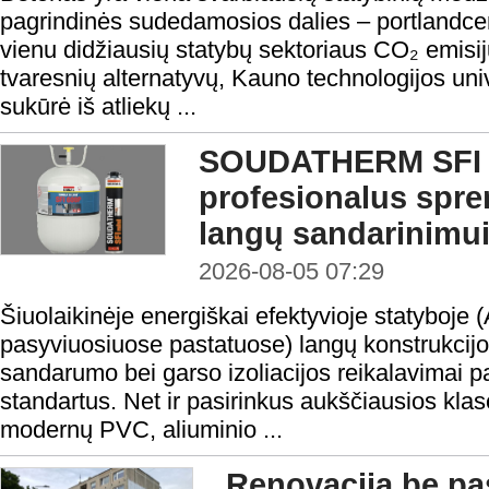
pagrindinės sudedamosios dalies – portlandc
vienu didžiausių statybų sektoriaus CO₂ emisij
tvaresnių alternatyvų, Kauno technologijos uni
sukūrė iš atliekų ...
SOUDATHERM SFI 
profesionalus spr
langų sandarinimu
2026-08-05 07:29
Šiuolaikinėje energiškai efektyvioje statyboje 
pasyviuosiuose pastatuose) langų konstrukcijo
sandarumo bei garso izoliacijos reikalavimai 
standartus. Net ir pasirinkus aukščiausios klasė
modernų PVC, aliuminio ...
Renovacija be pas