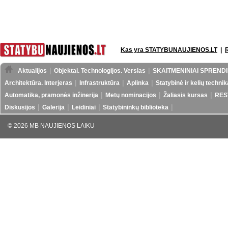
Kas yra STATYBUNAUJIENOS.LT
|
Aktualijos
Objektai. Technologijos. Verslas
SKAITMENINIAI SPRENDI
Architektūra. Interjeras
Infrastruktūra
Aplinka
Statybinė ir kelių technik
Automatika, pramonės inžinerija
Metų nominacijos
Žaliasis kursas
RES
Diskusijos
Galerija
Leidiniai
Statybininkų biblioteka
© 2026 MB NAUJIENOS LAIKU