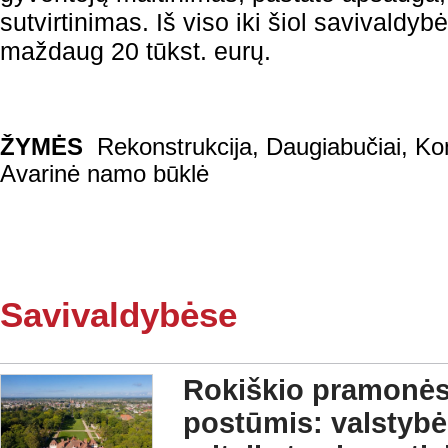
sutvirtinimas. Iš viso iki šiol savivaldy
maždaug 20 tūkst. eurų.
ŽYMĖS
Rekonstrukcija
,
Daugiabučiai
,
Kon
Avarinė namo būklė
Savivaldybėse
Rokiškio pramonės 
postūmis: valstybė