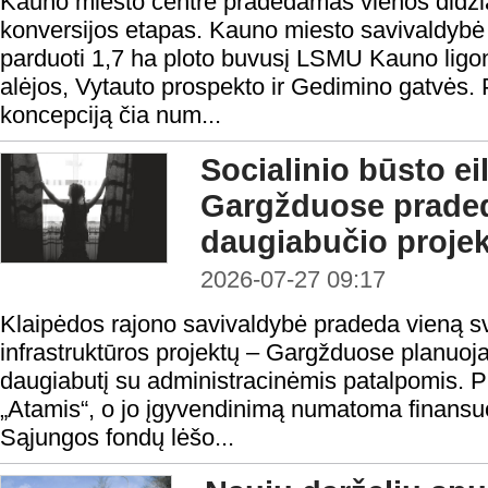
Kauno miesto centre pradedamas vienos didžiaus
konversijos etapas. Kauno miesto savivaldybė
parduoti 1,7 ha ploto buvusį LSMU Kauno ligo
alėjos, Vytauto prospekto ir Gedimino gatvės.
koncepciją čia num...
Socialinio būsto ei
Gargžduose prade
daugiabučio proje
2026-07-27 09:17
Klaipėdos rajono savivaldybė pradeda vieną sv
infrastruktūros projektų – Gargžduose planuojam
daugiabutį su administracinėmis patalpomis. 
„Atamis“, o jo įgyvendinimą numatoma finansu
Sąjungos fondų lėšo...