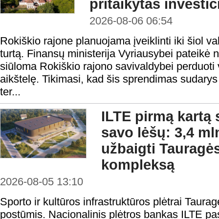
pritaikytas investi
2026-08-06 06:54
Rokiškio rajone planuojama įveiklinti iki šiol
turtą. Finansų ministerija Vyriausybei pateikė 
siūloma Rokiškio rajono savivaldybei perduoti v
aikštelę. Tikimasi, kad šis sprendimas sudarys
ter...
ILTE pirmą kartą 
savo lėšų: 3,4 ml
užbaigti Tauragės
kompleksą
2026-08-05 13:10
Sporto ir kultūros infrastruktūros plėtrai Taura
postūmis. Nacionalinis plėtros bankas ILTE pas