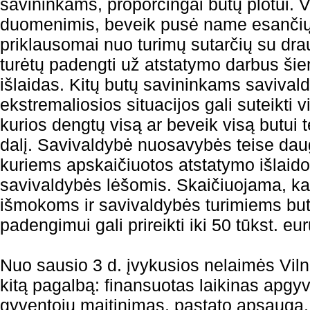
savininkams, proporcingai butų plotui. 
duomenimis, beveik pusė name esančių 
priklausomai nuo turimų sutarčių su dr
turėtų padengti už atstatymo darbus š
išlaidas. Kitų butų savininkams savival
ekstremaliosios situacijos gali suteikti 
kurios dengtų visą ar beveik visą butui
dalį. Savivaldybė nuosavybės teise daug
kuriems apskaičiuotos atstatymo išlai
savivaldybės lėšomis. Skaičiuojama, k
išmokoms ir savivaldybės turimiems bu
padengimui gali prireikti iki 50 tūkst. eur
Nuo sausio 3 d. įvykusios nelaimės Viln
kitą pagalbą: finansuotas laikinas apgy
gyventojų maitinimas, pastato apsauga,