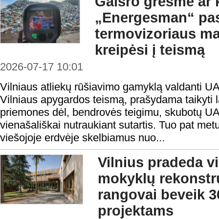
Gaisro grėsmė ar 
„Energesman“ pa
termovizoriaus ma
kreipėsi į teismą
2026-07-17 10:01
Vilniaus atliekų rūšiavimo gamyklą valdanti U
Vilniaus apygardos teismą, prašydama taikyti 
priemones dėl, bendrovės teigimu, skubotų 
vienašališkai nutraukiant sutartis. Tuo pat met
viešojoje erdvėje skelbiamus nuo...
Vilnius pradeda v
mokyklų rekonstru
rangovai beveik 3
projektams