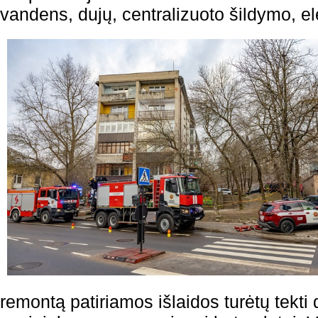
vandens, dujų, centralizuoto šildymo, el
remontą patiriamos išlaidos turėtų tekti