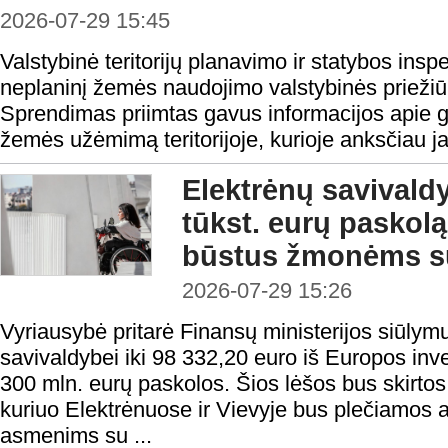
2026-07-29 15:45
Valstybinė teritorijų planavimo ir statybos ins
neplaninį žemės naudojimo valstybinės priežiū
Sprendimas priimtas gavus informacijos apie g
žemės užėmimą teritorijoje, kurioje anksčiau j
Elektrėnų savivald
tūkst. eurų paskolą 
būstus žmonėms su
2026-07-29 15:26
Vyriausybė pritarė Finansų ministerijos siūlymu
savivaldybei iki 98 332,20 euro iš Europos inv
300 mln. eurų paskolos. Šios lėšos bus skirtos 
kuriuo Elektrėnuose ir Vievyje bus plečiamos
asmenims su ...