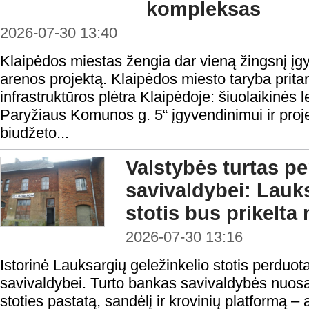
kompleksas
2026-07-30 13:40
Klaipėdos miestas žengia dar vieną žingsnį į
arenos projektą. Klaipėdos miesto taryba pritar
infrastruktūros plėtra Klaipėdoje: šiuolaikinės
Paryžiaus Komunos g. 5“ įgyvendinimui ir proje
biudžeto...
Valstybės turtas p
savivaldybei: Lauks
stotis bus prikelta 
2026-07-30 13:16
Istorinė Lauksargių geležinkelio stotis perduo
savivaldybei. Turto bankas savivaldybės nuos
stoties pastatą, sandėlį ir krovinių platformą –