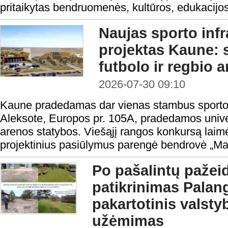
pritaikytas bendruomenės, kultūros, edukacijos
Naujas sporto infr
projektas Kaune:
futbolo ir regbio 
2026-07-30 09:10
Kaune pradedamas dar vienas stambus sporto i
Aleksote, Europos pr. 105A, pradedamos univers
arenos statybos. Viešąjį rangos konkursą laimė
projektinius pasiūlymus parengė bendrovė „Ma
Po pašalintų pažei
patikrinimas Palang
pakartotinis valst
užėmimas