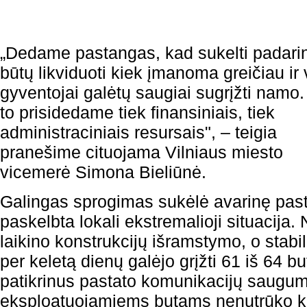
„Dedame pastangas, kad sukelti padarin
būtų likviduoti kiek įmanoma greičiau ir 
gyventojai galėtų saugiai sugrįžti namo.
to prisidedame tiek finansiniais, tiek
administraciniais resursais", – teigia
pranešime cituojama Vilniaus miesto
vicemerė Simona Bieliūnė.
Galingas sprogimas sukėlė avarinę past
paskelbta lokali ekstremalioji situacija.
laikino konstrukcijų išramstymo, o stabi
per keletą dienų galėjo grįžti 61 iš 64 
patikrinus pastato komunikacijų saugu
eksploatuojamiems butams nenutrūko k