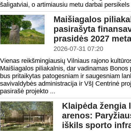
šaligatviai, o artimiausiu metu darbai persikels 
Maišiagalos piliaka
pasirašyta finansav
prasidės 2027 meta
2026-07-31 07:20
Vienas reikšmingiausių Vilniaus rajono kultūro
Maišiagalos piliakalnis, dar vadinamas Bonos p
bus pritaikytas patogesniam ir saugesniam lan
savivaldybės administracija ir VšĮ Centrinė pr
pasirašė projekto ...
Klaipėda žengia 
arenos: Paryžia
iškils sporto inf