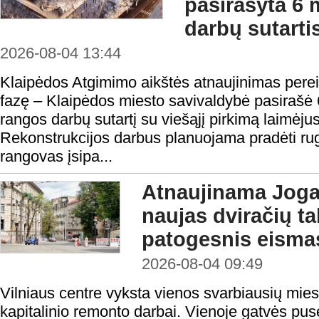
pasirašyta 6 
darbų sutarti
2026-08-04 13:44
Klaipėdos Atgimimo aikštės atnaujinimas perei
fazę – Klaipėdos miesto savivaldybė pasirašė 
rangos darbų sutartį su viešąjį pirkimą laimėju
Rekonstrukcijos darbus planuojama pradėti rugp
rangovas įsipa...
Atnaujinama Jogai
naujas dviračių tak
patogesnis eisma
2026-08-04 09:49
Vilniaus centre vyksta vienos svarbiausių mies
kapitalinio remonto darbai. Vienoje gatvės pusė