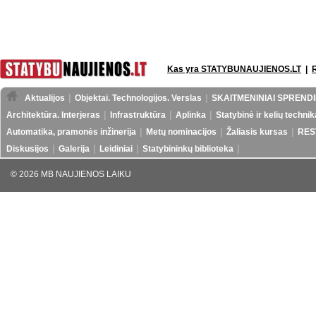
Kas yra STATYBUNAUJIENOS.LT
|
Aktualijos
Objektai. Technologijos. Verslas
SKAITMENINIAI SPRENDI
Architektūra. Interjeras
Infrastruktūra
Aplinka
Statybinė ir kelių technik
Automatika, pramonės inžinerija
Metų nominacijos
Žaliasis kursas
RES
Diskusijos
Galerija
Leidiniai
Statybininkų biblioteka
© 2026 MB NAUJIENOS LAIKU