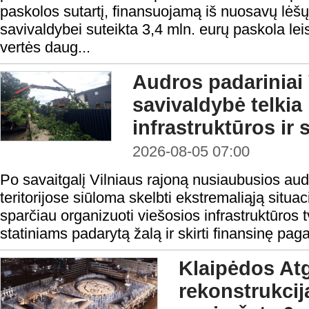
paskolos sutartį, finansuojamą iš nuosavų lėš
savivaldybei suteikta 3,4 mln. eurų paskola lei
vertės daug...
Audros padariniai 
savivaldybė telkia
infrastruktūros ir 
2026-08-05 07:00
Po savaitgalį Vilniaus rajoną nusiaubusios aud
teritorijose siūloma skelbti ekstremaliąją situa
sparčiau organizuoti viešosios infrastruktūros t
statiniams padarytą žalą ir skirti finansinę pag
Klaipėdos At
rekonstrukcij