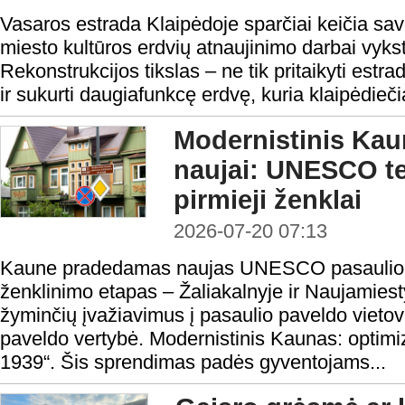
Vasaros estrada Klaipėdoje sparčiai keičia sav
miesto kultūros erdvių atnaujinimo darbai vyks
Rekonstrukcijos tikslas – ne tik pritaikyti estr
ir sukurti daugiafunkcę erdvę, kuria klaipėdieči
Modernistinis Ka
naujai: UNESCO ter
pirmieji ženklai
2026-07-20 07:13
Kaune pradedamas naujas UNESCO pasaulio pa
ženklinimo etapas – Žaliakalnyje ir Naujamiest
žyminčių įvažiavimus į pasaulio paveldo vie
paveldo vertybė. Modernistinis Kaunas: optim
1939“. Šis sprendimas padės gyventojams...