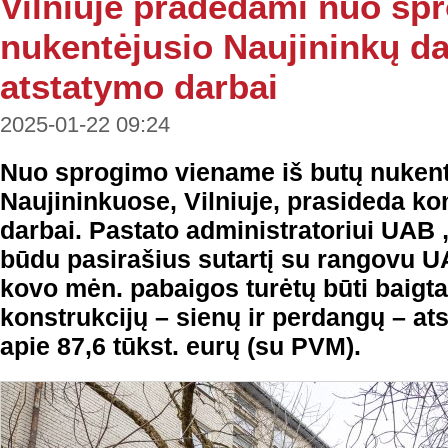
Vilniuje pradedami nuo sp
nukentėjusio Naujininkų d
atstatymo darbai
2025-01-22 09:24
Nuo sprogimo viename iš butų nuken
Naujininkuose, Vilniuje, prasideda ko
darbai. Pastato administratoriui UAB
būdu pasirašius sutartį su rangovu UA
kovo mėn. pabaigos turėtų būti baigt
konstrukcijų – sienų ir perdangų – at
apie 87,6 tūkst. eurų (su PVM).