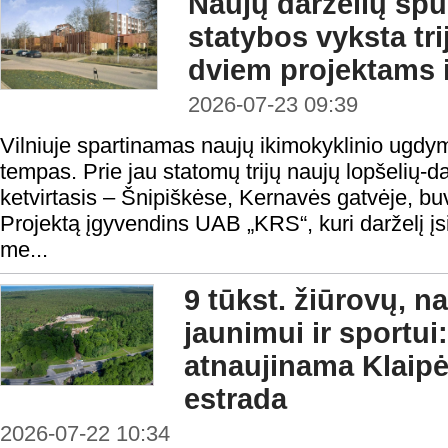
Naujų darželių spur
statybos vyksta tr
dviem projektams
2026-07-23 09:39
Vilniuje spartinamas naujų ikimokyklinio ugdymo
tempas. Prie jau statomų trijų naujų lopšelių-da
ketvirtasis – Šnipiškėse, Kernavės gatvėje, buvu
Projektą įgyvendins UAB „KRS“, kuri darželį įsi
me...
9 tūkst. žiūrovų, n
jaunimui ir sportui:
atnaujinama Klaip
estrada
2026-07-22 10:34