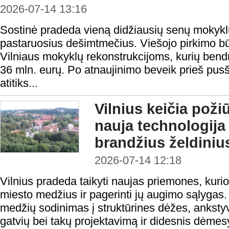
2026-07-14 13:16
Sostinė pradeda vieną didžiausių senų mokyk
pastaruosius dešimtmečius. Viešojo pirkimo būd
Vilniaus mokyklų rekonstrukcijoms, kurių bendr
36 mln. eurų. Po atnaujinimo beveik prieš pusši
atitiks...
Vilnius keičia poži
nauja technologija
brandžius želdiniu
2026-07-14 12:18
Vilnius pradeda taikyti naujas priemones, kuri
miesto medžius ir pagerinti jų augimo sąlygas.
medžių sodinimas į struktūrines dėžes, ankstyv
gatvių bei takų projektavimą ir didesnis dėmesys