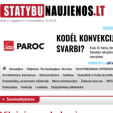
2026 m. rugpjūčio 6 d. ketvirtadienis, 14:53:29
Aktualijos
Objektai. Technologijos. Verslas
SKAITMENINIAI SPRENDI
Architektūra. Interjeras
Infrastruktūra
Aplinka
Statybinė ir kelių technik
Automatika, pramonės inžinerija
Metų nominacijos
Žaliasis kursas
RES
Diskusijos
Galerija
Leidiniai
Statybininkų biblioteka
Savivaldybėse