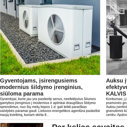
Gyventojams, įsirengusiems
Auksu į
modernius šildymo įrenginius,
efektyv
siūloma parama
KALVIS 
Gyventojai, kurie jau yra pasikeitę senus, neefektyvius šilumos
Konkursas „Li
gamybos įrenginius į modernius ir aplinkai draugiškus šildymo
pramonės grup
sprendimus, nuo šių metų liepos 1 d. gali teikti paraiškas
Auksu įvertin
valstybės paramai gauti. Lietuvos energetikos agentūra paskelbė
granulėmis k
naują kvietimą, kuriam skirta 8...
centru. Apdov