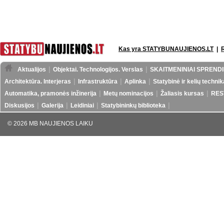
Kas yra STATYBUNAUJIENOS.LT
|
Aktualijos
Objektai. Technologijos. Verslas
SKAITMENINIAI SPRENDI
Architektūra. Interjeras
Infrastruktūra
Aplinka
Statybinė ir kelių technik
Automatika, pramonės inžinerija
Metų nominacijos
Žaliasis kursas
RES
Diskusijos
Galerija
Leidiniai
Statybininkų biblioteka
© 2026 MB NAUJIENOS LAIKU