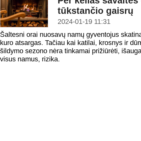
Per kelias savaites
tūkstančio gaisrų
2024-01-19 11:31
Šaltesni orai nuosavų namų gyventojus skatina
kuro atsargas. Tačiau kai katilai, krosnys ir d
šildymo sezono nėra tinkamai prižiūrėti, išauga
visus namus, rizika.