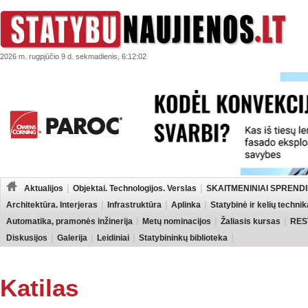
2026 m. rugpjūčio 9 d. sekmadienis, 6:12:02
Aktualijos
Objektai. Technologijos. Verslas
SKAITMENINIAI SPRENDI
Architektūra. Interjeras
Infrastruktūra
Aplinka
Statybinė ir kelių technik
Automatika, pramonės inžinerija
Metų nominacijos
Žaliasis kursas
RES
Diskusijos
Galerija
Leidiniai
Statybininkų biblioteka
Katilas