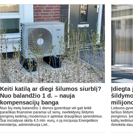
Keiti katilą ar diegi šilumos siurblį?
Įdiegta
Nuo balandžio 1 d. – nauja
šildymo
kompensacijų banga
milijon
Nuo šių metų balandžio 1 dienos gyventojai vėl gali teikti
Lietuvos gyve
paraiškas finansinei paramai už senų, neefektyvių šildymo
taršius šildy
įrenginių keitimą į modernius ir aplinkai draugiškus sprendimus.
įrenginius. Į
Šiai iniciatyvai skirta 4,5 mln. eurų, o ją inicijuoja Energetikos
katilų keitim
ministerija, administruoja Liet...
išmokėta daug