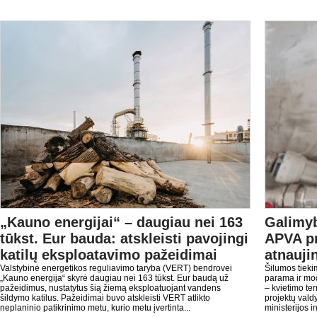
„Kauno energijai“ – daugiau nei 163
Galimyb
tūkst. Eur bauda: atskleisti pavojingi
APVA pr
katilų eksploatavimo pažeidimai
atnauji
Valstybinė energetikos reguliavimo taryba (VERT) bendrovei
Šilumos tieki
„Kauno energija“ skyrė daugiau nei 163 tūkst. Eur baudą už
parama ir mod
pažeidimus, nustatytus šią žiemą eksploatuojant vandens
– kvietimo te
šildymo katilus. Pažeidimai buvo atskleisti VERT atlikto
projektų vald
neplaninio patikrinimo metu, kurio metu įvertinta...
ministerijos in