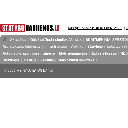
Kas yra STATYBUNAUJIENOS.LT
|
Aktualijos
Objektai. Technologijos. Verslas
SKAITMENINIAI SPRENDI
Architektūra. Interjeras
Infrastruktūra
Aplinka
Statybinė ir kelių technik
Automatika, pramonės inžinerija
Metų nominacijos
Žaliasis kursas
RES
Diskusijos
Galerija
Leidiniai
Statybininkų biblioteka
© 2026 MB NAUJIENOS LAIKU