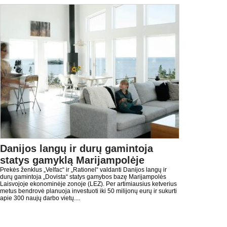
Danijos langų ir durų gamintoja
statys gamyklą Marijampolėje
Prekės ženklus „Velfac“ ir „Rationel“ valdanti Danijos langų ir
durų gamintoja „Dovista“ statys gamybos bazę Marijampolės
Laisvojoje ekonominėje zonoje (LEZ). Per artimiausius ketverius
metus bendrovė planuoja investuoti iki 50 milijonų eurų ir sukurti
apie 300 naujų darbo vietų....