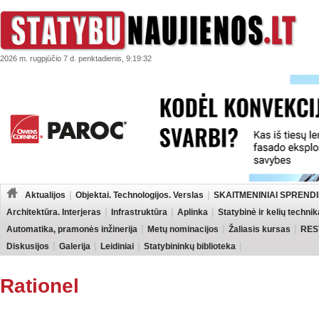
2026 m. rugpjūčio 7 d. penktadienis, 9:19:32
Aktualijos
Objektai. Technologijos. Verslas
SKAITMENINIAI SPRENDI
Architektūra. Interjeras
Infrastruktūra
Aplinka
Statybinė ir kelių technik
Automatika, pramonės inžinerija
Metų nominacijos
Žaliasis kursas
RES
Diskusijos
Galerija
Leidiniai
Statybininkų biblioteka
Rationel