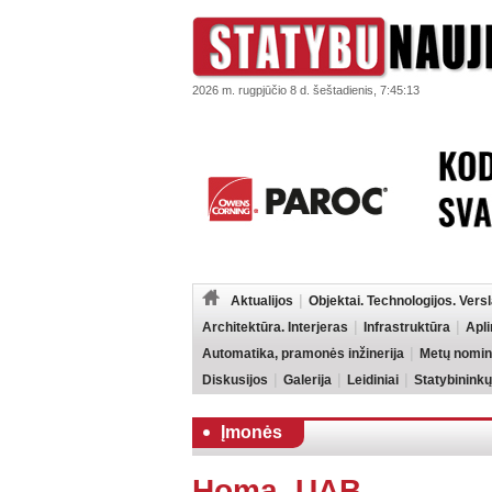
2026 m. rugpjūčio 8 d. šeštadienis, 7:45:13
Aktualijos
Objektai. Technologijos. Vers
Architektūra. Interjeras
Infrastruktūra
Apl
Automatika, pramonės inžinerija
Metų nomin
Diskusijos
Galerija
Leidiniai
Statybininkų
Įmonės
Homa, UAB