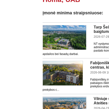
Įmonė minima straipsniuose:
Tarp Šeš
baigtumą
2026-07-29
NT vystymo
administrac
pastato kon
apdailos bei fasadų darbai.
Fabijoniš
centras, k
2026-06-09 1
Fabijoniškių ir
pabaigos iški
prekybos erdvė
prekybos c...
Vilniuje
Ateities
2026-04-23