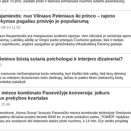
 apie 70 proc. pastato ploto ir dalinasi pirmaisiais nuomos sutartis pasirašiusių
jamiestis: nuo Vilniaus Peleniaus iki princo – rajono
rkymas pagaliau prisivijo jo populiarumą
-08-14 11:03
aus Naujamiestis yra margiausias sostinės rajonas: vien oficialiai jo seniūnija apim
Seimą, Lukiškių aikštę ar Vingio parko prieigas Čiurlionio gatvėje, tiek ir metalo
 supirktuves, anglies saugyklas ar geležinkelių infrastruktūrą Panerių gatvėje.
šeimos būstą sutaria psichologai ir interjero dizaineriai?
47
s namuose neišvengiamai kuria netvarką, kuri blaško tiek vaikų, tiek tėvų dėmesį.
 su interjero dizaineriais siūlo skirtingų, tačiau to paties tikslo siekiančių būdų
uotaikai palaikyti.
 mėsos kombinato Panevėžyje konversija: įsikurs
s prekybos kvartalas
 15:46
 bendrovė „Homa Group“ buvusio Panevėžio mėsos kombinato teritorijoje Smėlynė
rtadienį oficialiai pradės beveik 9000 kv. m ploto prekybos parko „TOWER" statybas.
au yra susitarusi dėl didesnės dalies ploto nuomos, o 14 mln. Eur vertės projektą