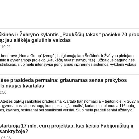
kinės ir Žvėryno kylantis „Paukščių takas“ pasiekė 70 proc
: jau aiškėja galutinis vaizdas
 10:21
 bendrovė „Homa Group“ įžengė į baigiamąją tarp Šeškinės ir Žvėryno plėtojamo
inio ir gyvenamojo projekto „Paukščių takas“ statybų fazę. Užbaigus pagrindines
strukcijas, šiuo metu intensyviai įrengiamos inžinerinės sistemos, vykdomi vidaus
kėse prasideda permaina: griaunamas senas prekybos
ils naujas kvartalas
0:50
 Ateities gatvių sankirtoje pradedama kvartalo transformacija – teritorijoje iki 2027 
ls gyvenamasis ir paslaugų kompleksas „Jaunatis“, kuriame suplanuota 116 butų,
s, kavinės, restoranai bei smulkesni verslai. Šiuo metu pradėti seniai uždaryto
 startuoja 17 mln. eurų projektas: kas keisis Fabijoniškių ir
 sankryžoje?
 06:36