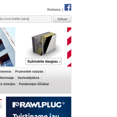
Reklama
|
sistemos
Pramoninė statyba
informuoja
Savivaldybėse
 istorijos
Pandemijos iššūkiai