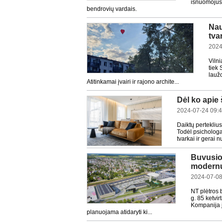
išnuomojusi
bendrovių vardais.
Nau
tva
2024
Vilni
tiek 
laužo
Atitinkamai įvairi ir rajono archite...
Dėl ko apie 
2024-07-24 09:
Daiktų pertekliu
Todėl psichologai
tvarkai ir gerai n
Buvusio
modernu
2024-07-08
NT plėtros
g. 85 ketvi
Kompanija j
planuojama atidaryti ki...