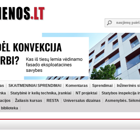
las
SKAITMENINIAI SPRENDIMAI
Komentaras
Sprendimai
Inžinerinės 
inka
Statybinė ir kelių technika, įrankiai
NT projektai
Statybos inspekcija 
acijos
Žaliasis kursas
RESTA
Universalus dizainas
Asmenybės. Sėkmės
 biblioteka