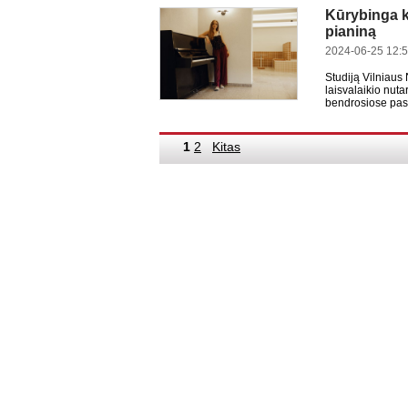
Kūrybinga 
pianiną
2024-06-25 12:
Studiją Vilniaus
laisvalaikio nut
bendrosiose pas
1
2
Kitas