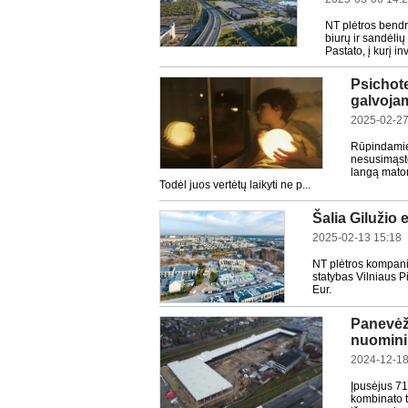
NT plėtros bend
biurų ir sandėlių
Pastato, į kurį i
Psichote
galvojam
2025-02-27
Rūpindamies
nesusimąsto
langą matom
Todėl juos vertėtų laikyti ne p...
Šalia Gilužio 
2025-02-13 15:18
NT plėtros kompani
statybas Vilniaus P
Eur.
Panevėž
nuomini
2024-12-18
Įpusėjus 7
kombinato t