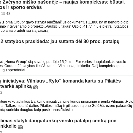
io Žvėryno miško pašonėje – naujas kompleksas: būstai,
s ir sporto erdvės
 15:48
a „Homa Group“ gavo statybą leidžiančius dokumentus 11800 kv. m bendro ploto
inio ir gyvenamojo projekto „Paukščių takas“ Ozo g. 41, Vilniuje plėtrai. Statybos
uojama pradėti jau šią vasarą.
 statybos prasideda: jau sutarta dėl 80 proc. patalpų
vė „Homa Group“ šią savaitę pradėjo 15,2 mln. Eur vertės daugiafunkcio verslo
st Garden 2“ statybas ties Vakariniu Vilniaus aplinkkeliu. Dalį komplekso ploto
ugų operatoriai.
 iniciatyva: Vilniaus „Ryto“ komanda kartu su Pilaitės
 tvarkė aplinką
23
aitėje vyko aplinkos tvarkymo iniciatyva, prie kurios prisijungė ir penki Vilniaus „Ryto
i. Talkos metu iš dalies Pilaitės miškų ir giliausio rajono Gelūžės ežero pakrančių
ndą surinkta daugiau kaip pusė tonos šiukšlių.
dimas statyti daugiafunkcį verslo patalpų centrą prie
inkkelio
23