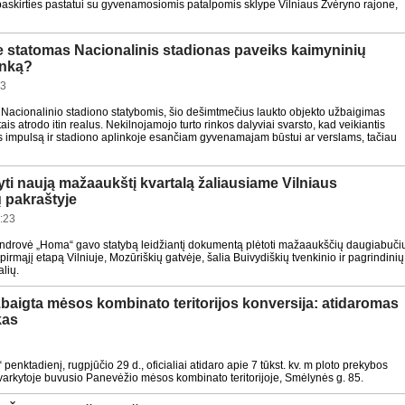
askirties pastatui su gyvenamosiomis patalpomis sklype Vilniaus Žvėryno rajone,
je statomas Nacionalinis stadionas paveiks kaimyninių
inką?
33
is Nacionalinio stadiono statybomis, šio dešimtmečius laukto objekto užbaigimas
ais atrodo itin realus. Nekilnojamojo turto rinkos dalyviai svarsto, kad veikiantis
s impulsą ir stadiono aplinkoje esančiam gyvenamajam būstui ar verslams, tačiau
tyti naują mažaaukštį kvartalą žaliausiame Vilniaus
ų pakraštyje
:23
ndrovė „Homa“ gavo statybą leidžiantį dokumentą plėtoti mažaaukščių daugiabuči
 pirmąjį etapą Vilniuje, Mozūriškių gatvėje, šalia Buivydiškių tvenkinio ir pagrindinių
lių.
baigta mėsos kombinato teritorijos konversija: atidaromas
kas
penktadienį, rugpjūčio 29 d., oficialiai atidaro apie 7 tūkst. kv. m ploto prekybos
arkytoje buvusio Panevėžio mėsos kombinato teritorijoje, Smėlynės g. 85.