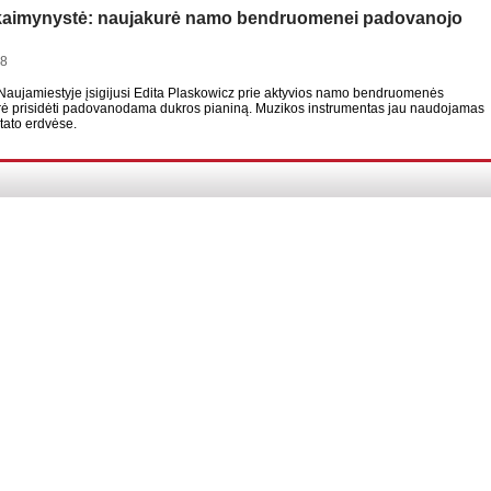
kaimynystė: naujakurė namo bendruomenei padovanojo
58
 Naujamiestyje įsigijusi Edita Plaskowicz prie aktyvios namo bendruomenės
arė prisidėti padovanodama dukros pianiną. Muzikos instrumentas jau naudojamas
tato erdvėse.