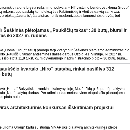
bijoniškių rajone bręsta reikšmingi pokyčiai – NT vystymo bendrovė „Homa Group“
ą rekonstruoti pastatų kompleksą ties Fabijoniškių ir Ateities gatvių sankryža.
 projektą „Jaunatis“, čia atsiras ne tik modernizuotos komercinės erdvės, bet ir
r Šeškinės plėtojamas „Paukščių takas“: 30 butų, biurai ir
ės iki 2027 m. rudens
ė „Homa Group“ sausį pradėjo tarp Žvėryno ir Šeškinės plėtojamo administracinio
kto „Paukščių takas“ antžeminės dalies darbus Ozo g. 41, Vilniuje. Iki 2027 m.
bus išplėtota 11,8 tūkst. kv. m gyvenamojo ir administracinio ploto – 30 butų, biura...
ukščio kvartalo „Niro“ statybą, rinkai pasiūlys 312
o butų
ė „Homa“ Buivydiškių tvenkinių kaimynystėje, Mozūriškių g. 6, pradėjo aktyvius
lo „Niro“ statybų darbus. Per artimiausius metus dviem etapais čia planuojama
us ploto butų.
iras architektūrinis konkursas išskirtiniam projektui
 „Homa Group" kartu su studija MMAP skelbia atvirą architektūrinės idėjos