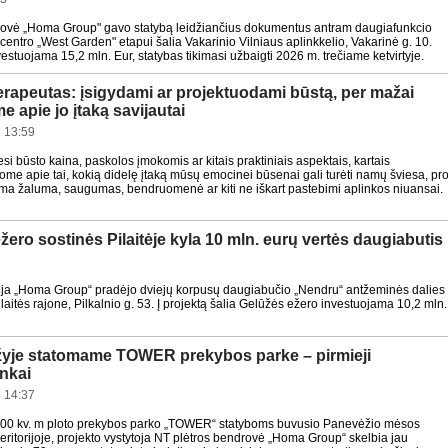
rovė „Homa Group" gavo statybą leidžiančius dokumentus antram daugiafunkcio
 centro „West Garden" etapui šalia Vakarinio Vilniaus aplinkkelio, Vakarinė g. 10.
nvestuojama 15,2 mln. Eur, statybas tikimasi užbaigti 2026 m. trečiame ketvirtyje.
rapeutas: įsigydami ar projektuodami būstą, per mažai
e apie jo įtaką savijautai
 13:59
i būsto kaina, paskolos įmokomis ar kitais praktiniais aspektais, kartais
me apie tai, kokią didelę įtaką mūsų emocinei būsenai gali turėti namų šviesa, pr
a žaluma, saugumas, bendruomenė ar kiti ne iškart pastebimi aplinkos niuansai.
ežero sostinės Pilaitėje kyla 10 mln. eurų vertės daugiabutis
ja „Homa Group“ pradėjo dviejų korpusų daugiabučio „Nendru“ antžeminės dalies
ilaitės rajone, Pilkalnio g. 53. Į projektą šalia Gelūžės ežero investuojama 10,2 mln.
yje statomame TOWER prekybos parke – pirmieji
nkai
 14:37
100 kv. m ploto prekybos parko „TOWER“ statyboms buvusio Panevėžio mėsos
eritorijoje, projekto vystytoja NT plėtros bendrovė „Homa Group“ skelbia jau