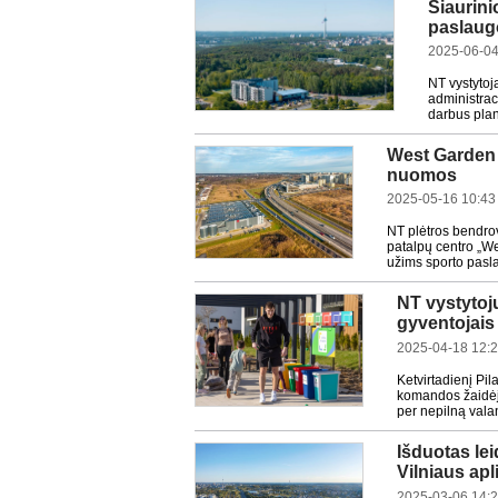
Šiaurin
paslaugo
2025-06-04
NT vystytoj
administrac
darbus plan
West Garden 2
nuomos
2025-05-16 10:43
NT plėtros bendro
patalpų centro „We
užims sporto pasla
NT vystytojų
gyventojais
2025-04-18 12:
Ketvirtadienį Pil
komandos žaidėja
per nepilną vala
Išduotas lei
Vilniaus apl
2025-03-06 14: