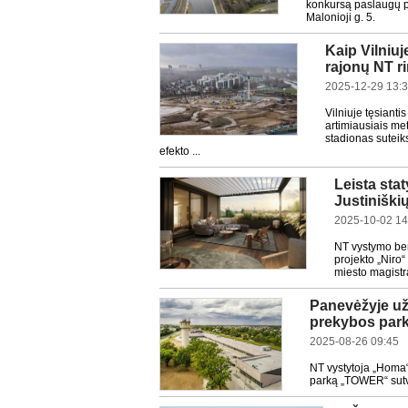
konkursą paslaugų p
Malonioji g. 5.
Kaip Vilniu
rajonų NT r
2025-12-29 13:
Vilniuje tęsiant
artimiausiais met
stadionas suteik
efekto ...
Leista sta
Justiniški
2025-10-02 14
NT vystymo be
projekto „Niro“
miesto magistra
Panevėžyje už
prekybos par
2025-08-26 09:45
NT vystytoja „Homa“ 
parką „TOWER“ sutv