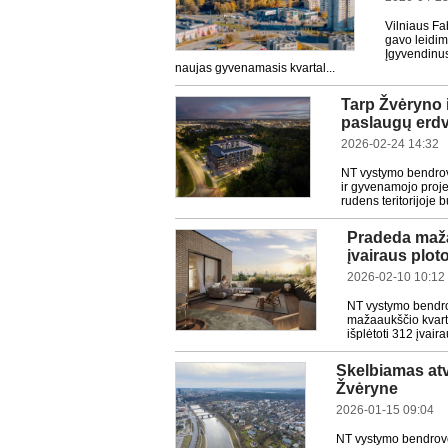
Vilniaus Fa
gavo leidim
Įgyvendinus
naujas gyvenamasis kvartal...
Tarp Žvėryno i
paslaugų erdv
2026-02-24 14:32
NT vystymo bendrov
ir gyvenamojo proje
rudens teritorijoje 
Pradeda mažaa
įvairaus plot
2026-02-10 10:12
NT vystymo bendrov
mažaaukščio kvarta
išplėtoti 312 įvaira
Skelbiamas atv
Žvėryne
2026-01-15 09:04
NT vystymo bendrovė