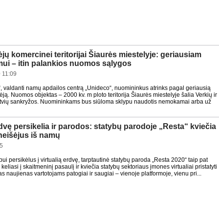
ėjų komercinei teritorijai Šiaurės miestelyje: geriausiam
mui – itin palankios nuomos sąlygos
 11:09
 valdanti namų apdailos centrą „Unideco“, nuomininkus atrinks pagal geriausią
dėją. Nuomos objektas – 2000 kv. m ploto teritorija Šiaurės miestelyje šalia Verkių ir
atvių sankryžos. Nuomininkams bus siūloma sklypu naudotis nemokamai arba už
erdvę persikelia ir parodos: statybų parodoje „Resta“ kviečia
 neišėjus iš namų
35
ui persikėlus į virtualią erdvę, tarptautinė statybų paroda „Resta 2020“ taip pat
 keliasi į skaitmeninį pasaulį ir kviečia statybų sektoriaus įmones virtualiai pristatyti
s naujienas vartotojams patogiai ir saugiai – vienoje platformoje, vienu pri...