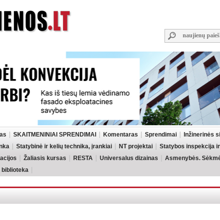
las
SKAITMENINIAI SPRENDIMAI
Komentaras
Sprendimai
Inžinerinės 
inka
Statybinė ir kelių technika, įrankiai
NT projektai
Statybos inspekcija 
acijos
Žaliasis kursas
RESTA
Universalus dizainas
Asmenybės. Sėkmės
 biblioteka