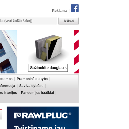
Reklama
|
sistemos
Pramoninė statyba
informuoja
Savivaldybėse
 istorijos
Pandemijos iššūkiai