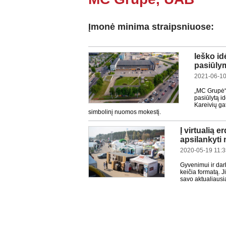
Įmonė minima straipsniuose:
Ieško id
pasiūly
2021-06-10
„MC Grupė“,
pasiūlytą i
Kareivių g
simbolinį nuomos mokestį.
Į virtualią 
apsilankyti
2020-05-19 11:
Gyvenimui ir darb
keičia formatą. Ji
savo aktualiausia