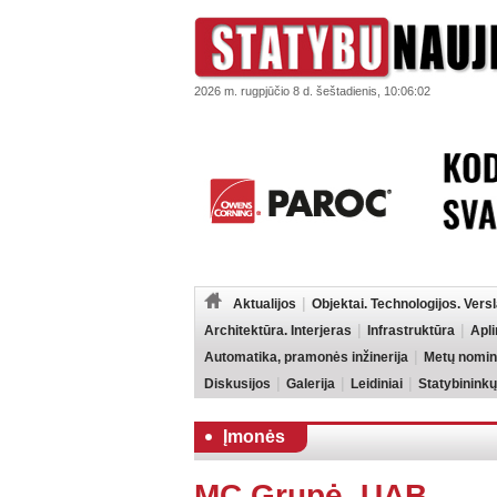
2026 m. rugpjūčio 8 d. šeštadienis, 10:06:02
Aktualijos
Objektai. Technologijos. Vers
Architektūra. Interjeras
Infrastruktūra
Apl
Automatika, pramonės inžinerija
Metų nomin
Diskusijos
Galerija
Leidiniai
Statybininkų
Įmonės
MC Grupė, UAB