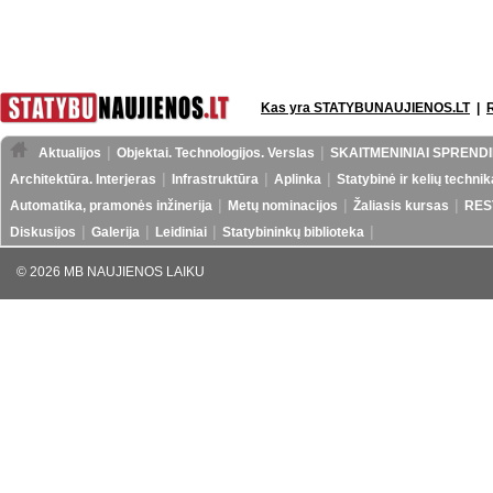
Kas yra STATYBUNAUJIENOS.LT
|
Aktualijos
Objektai. Technologijos. Verslas
SKAITMENINIAI SPRENDI
Architektūra. Interjeras
Infrastruktūra
Aplinka
Statybinė ir kelių technik
Automatika, pramonės inžinerija
Metų nominacijos
Žaliasis kursas
RES
Diskusijos
Galerija
Leidiniai
Statybininkų biblioteka
© 2026 MB NAUJIENOS LAIKU