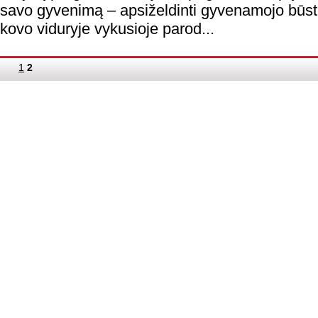
savo gyvenimą – apsiželdinti gyvenamojo būst
kovo viduryje vykusioje parod...
1
2