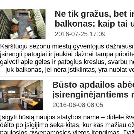
Ne tik gražus, bet i
balkonas: kaip tai u
2016-07-25 17:09
Karštuoju sezonu miestų gyventojus dažniausiai
įsirengti patogiai ir jaukiai dažnai tampa priori
galvoti apie gėles ir patogius krėslus, svarbu n
– juk balkonas, jei nėra įstiklintas, yra nuolat v
Būsto apdailos abėc
įsirenginėjantiems
2016-06-08 08:05
Įsigyti būstą naujos statybos name – didelė š
dėlto po įsigijimo seka kitas, kur kas mažiau d
naujosios gyvenamosios vietos įrengimas. Da