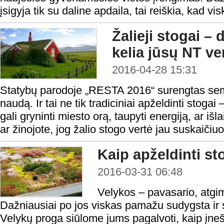
įsigyja tik su daline apdaila, tai reiškia, kad vis
Žalieji stogai – 
kelia jūsų NT ve
2016-04-28 15:31
Statybų parodoje „RESTA 2016“ surengtas semi
naudą. Ir tai ne tik tradiciniai apželdinti stoga
gali gryninti miesto orą, taupyti energiją, ar iš
ar žinojote, jog žalio stogo vertė jau suskaičiuo
Kaip apželdinti s
2016-03-31 06:48
Velykos – pavasario, atgim
Dažniausiai po jos viskas pamažu sudygsta ir s
Velykų proga siūlome jums pagalvoti, kaip įneš