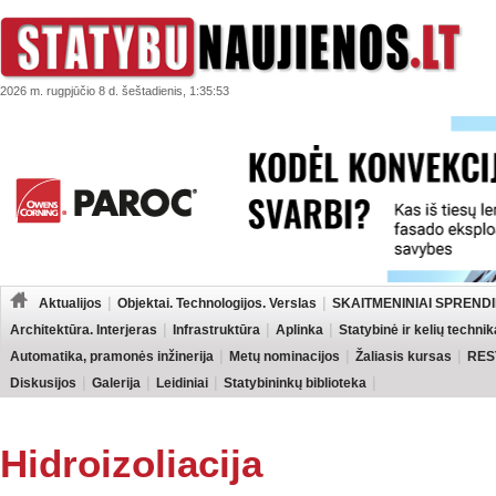
2026 m. rugpjūčio 8 d. šeštadienis, 1:35:53
Aktualijos
Objektai. Technologijos. Verslas
SKAITMENINIAI SPRENDI
Architektūra. Interjeras
Infrastruktūra
Aplinka
Statybinė ir kelių technik
Automatika, pramonės inžinerija
Metų nominacijos
Žaliasis kursas
RES
Diskusijos
Galerija
Leidiniai
Statybininkų biblioteka
Hidroizoliacija