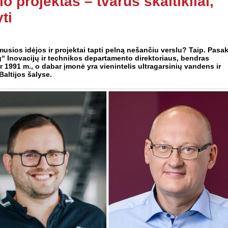
o projektas – tvarūs skaitikliai,
ti
imusios idėjos ir projektai tapti pelną nešančiu verslu? Taip. Pasa
“ Inovacijų ir technikos departamento direktoriaus, bendras
r 1991 m., o dabar įmonė yra vienintelis ultragarsinių vandens ir
Baltijos šalyse.