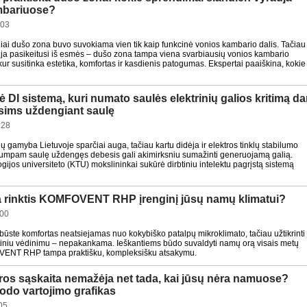
mbariuose?
:03
iai dušo zona buvo suvokiama vien tik kaip funkcinė vonios kambario dalis. Tačiau
ija pasikeitusi iš esmės – dušo zona tampa viena svarbiausių vonios kambario
, kur susitinka estetika, komfortas ir kasdienis patogumas. Ekspertai paaiškina, kokie
 DI sistemą, kuri numato saulės elektrinių galios kritimą da
sims uždengiant saulę
:28
ių gamyba Lietuvoje sparčiai auga, tačiau kartu didėja ir elektros tinklų stabilumo
 trumpam saulę uždengęs debesis gali akimirksniu sumažinti generuojamą galią.
ijos universiteto (KTU) mokslininkai sukūrė dirbtiniu intelektu pagrįstą sistemą
a rinktis KOMFOVENT RHP įrenginį jūsų namų klimatui?
:00
būste komfortas neatsiejamas nuo kokybiško patalpų mikroklimato, tačiau užtikrinti 
rtiniu vėdinimu – nepakankama. Ieškantiems būdo suvaldyti namų orą visais metų
VENT RHP tampa praktišku, kompleksišku atsakymu.
ros sąskaita nemažėja net tada, kai jūsų nėra namuose?
odo vartojimo grafikas
05