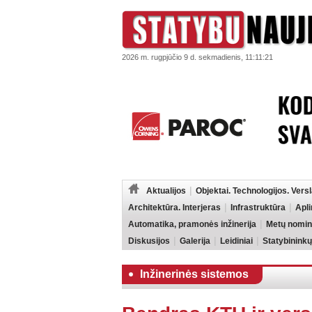
2026 m. rugpjūčio 9 d. sekmadienis, 11:11:21
Aktualijos
Objektai. Technologijos. Vers
Architektūra. Interjeras
Infrastruktūra
Apl
Automatika, pramonės inžinerija
Metų nomin
Diskusijos
Galerija
Leidiniai
Statybininkų
Inžinerinės sistemos