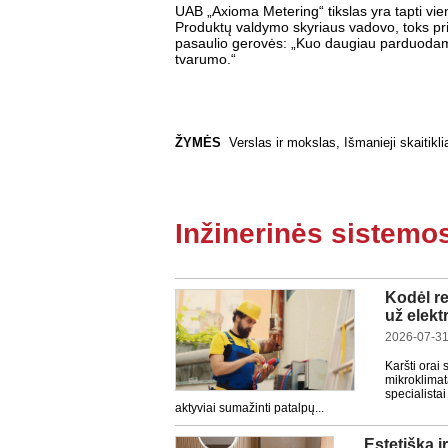
UAB „Axioma Metering“ tikslas yra tapti vien
Produktų valdymo skyriaus vadovo, toks pripa
pasaulio gerovės: „Kuo daugiau parduodame
tvarumo.“
ŽYMĖS
Verslas ir mokslas
,
Išmanieji skaitikli
Inžinerinės sistemo
Kodėl re
už elekt
2026-07-31
Karšti orai
mikroklima
specialista
aktyviai sumažinti patalpų...
Estetiška 