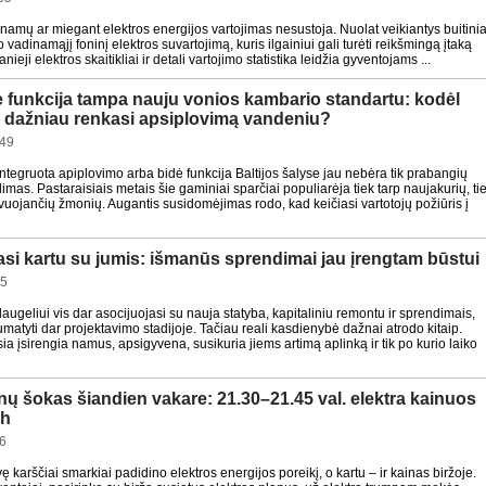
š namų ar miegant elektros energijos vartojimas nesustoja. Nuolat veikiantys buitinia
 vadinamąjį foninį elektros suvartojimą, kuris ilgainiui gali turėti reikšmingą įtaką
ieji elektros skaitikliai ir detali vartojimo statistika leidžia gyventojams ...
 funkcija tampa nauju vonios kambario standartu: kodėl
is dažniau renkasi apsiplovimą vandeniu?
:49
tegruota apiplovimo arba bidė funkcija Baltijos šalyse jau nebėra tik prabangių
imas. Pastaraisiais metais šie gaminiai sparčiai populiarėja tiek tarp naujakurių, ti
vuojančių žmonių. Augantis susidomėjimas rodo, kad keičiasi vartotojų požiūris į
asi kartu su jumis: išmanūs sprendimai jau įrengtam būstui
15
ugeliui vis dar asocijuojasi su nauja statyba, kapitaliniu remontu ir sprendimais,
matyti dar projektavimo stadijoje. Tačiau reali kasdienybė dažnai atrodo kitaip.
a įsirengia namus, apsigyvena, susikuria jiems artimą aplinką ir tik po kurio laiko
nų šokas šiandien vakare: 21.30–21.45 val. elektra kainuos
Wh
6
vę karščiai smarkiai padidino elektros energijos poreikį, o kartu – ir kainas biržoje.