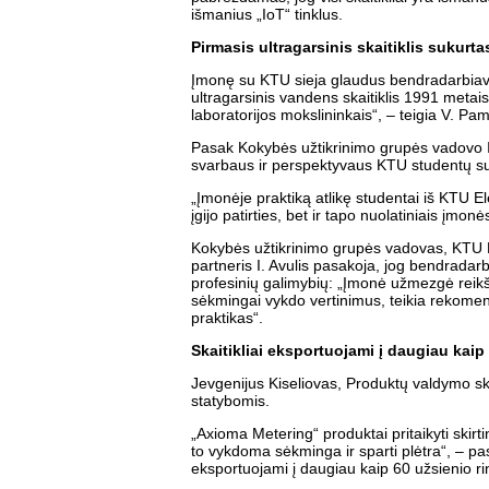
išmanius „IoT“ tinklus.
Pirmasis ultragarsinis skaitiklis sukur
Įmonę su KTU sieja glaudus bendradarbiavim
ultragarsinis vandens skaitiklis 1991 meta
laboratorijos mokslininkais“, – teigia V. Pa
Pasak Kokybės užtikrinimo grupės vadovo I
svarbaus ir perspektyvaus KTU studentų su
„Įmonėje praktiką atlikę studentai iš KTU El
įgijo patirties, bet ir tapo nuolatiniais įmonė
Kokybės užtikrinimo grupės vadovas, KTU Me
partneris I. Avulis pasakoja, jog bendradar
profesinių galimybių: „Įmonė užmezgė reikšm
sėkmingai vykdo vertinimus, teikia rekomen
praktikas“.
Skaitikliai eksportuojami į daugiau kaip 
Jevgenijus Kiseliovas, Produktų valdymo sky
statybomis.
„Axioma Metering“ produktai pritaikyti skir
to vykdoma sėkminga ir sparti plėtra“, – pasa
eksportuojami į daugiau kaip 60 užsienio ri