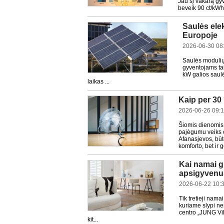
Jau šį vakarą gy
beveik 90 ct/kWh.
Saulės elek
Europoje
2026-06-30 08
Saulės modulių 
gyventojams tai
kW galios saulė
laikas ...
Kaip per 30 
2026-06-26 09:
Šiomis dienomis 
pajėgumu veiks o
Afanasjevos, būt
komforto, bet ir ge
Kai namai gr
apsigyvenu
2026-06-22 10:
Tik tretieji nama
kuriame slypi ne
centro „JUNG Vil
kit...