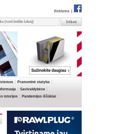
Reklama
|
sistemos
Pramoninė statyba
informuoja
Savivaldybėse
 istorijos
Pandemijos iššūkiai