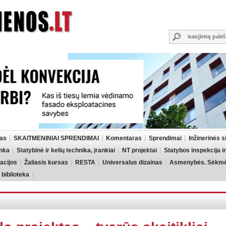
las
SKAITMENINIAI SPRENDIMAI
Komentaras
Sprendimai
Inžinerinės 
inka
Statybinė ir kelių technika, įrankiai
NT projektai
Statybos inspekcija 
acijos
Žaliasis kursas
RESTA
Universalus dizainas
Asmenybės. Sėkmės
 biblioteka