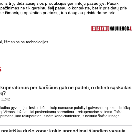
u iš trijų didžiausių šios produkcijos gamintojų pasaulyje. Pasak
žinimas ne tik garsintų šalį pasaulio kontekste, bet ir prisidėtų prie
 išmaniųjų apskaitos prietaisų, tuo daugiau prisidedame prie
ai
,
Išmaniosios technologijos
s
kuperatorius per karščius gali ne padėti, o didinti sąskaitas
rą?
 11:42
 skatina gyventojus ieškoti būdų, kaip namuose palaikyti gaivesnį orą ir komfortišką
tą. Vienas dažniausiai pasirenkamų sprendimų – rekuperacinė sistema. Tačiau
i primena, kad rekuperatorius nėra kondicionierius: jis nekuria šalčio ir negali
ir praktiška dušo zona: kokie sprendimai šiandien vyrauja