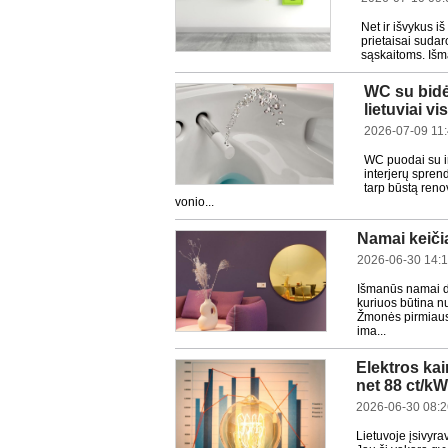
Net ir išvykus i
prietaisai sudaro
sąskaitoms. Išman
WC su bidė
lietuviai v
2026-07-09 11
WC puodai su in
interjerų sprend
tarp būstą reno
vonio...
Namai keiči
2026-06-30 14:
Išmanūs namai da
kuriuos būtina nu
Žmonės pirmiausi
ima...
Elektros kai
net 88 ct/k
2026-06-30 08:2
Lietuvoje įsivyra