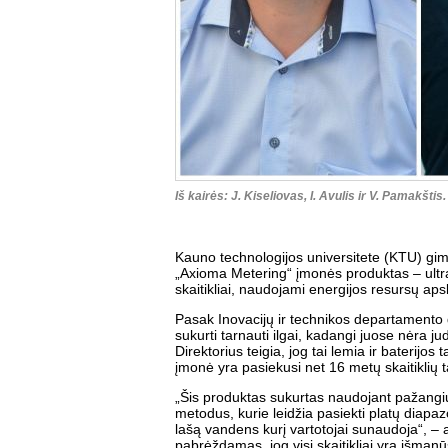
Iš kairės: J. Kiseliovas, I. Avulis ir V. Pamakštis
Kauno technologijos universitete (KTU) gim
„Axioma Metering“ įmonės produktas – ultra
skaitikliai, naudojami energijos resursų apsk
Pasak Inovacijų ir technikos departamento d
sukurti tarnauti ilgai, kadangi juose nėra jud
Direktorius teigia, jog tai lemia ir baterij
įmonė yra pasiekusi net 16 metų skaitiklių 
„Šis produktas sukurtas naudojant pažangi
metodus, kurie leidžia pasiekti platų diapaz
lašą vandens kurį vartotojai sunaudoja“, 
pabrėždamas, jog visi skaitikliai yra išmanū