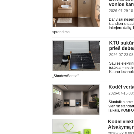
vonios ka
2026-07-29 10
Dar visai nesen
šiandien situac
interjero dalių
sprendima...
KTU sukūrė
prieš debe
2026-07-23 08
Saulės elektrin
iššūkiai – net
Kauno technolog
„ShadowSense“...
Kodėl vert
2026-07-15 08
Šiuolaikiniame 
vien tik standa
laikais, KOMFO
Kodėl elekt
Atsakymą r
2026-07-10 09: