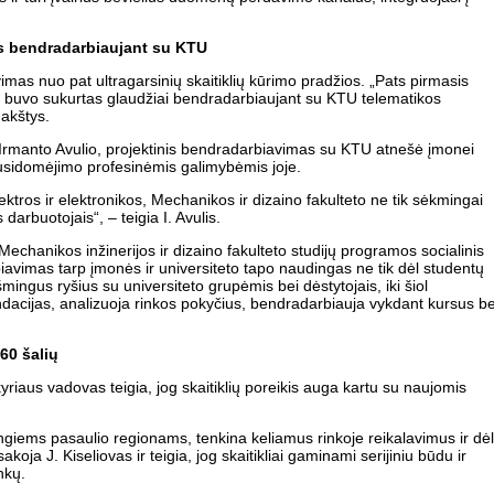
tas bendradarbiaujant su KTU
as nuo pat ultragarsinių skaitiklių kūrimo pradžios. „Pats pirmasis
is buvo sukurtas glaudžiai bendradarbiaujant su KTU telematikos
makštys.
rmanto Avulio, projektinis bendradarbiavimas su KTU atnešė įmonei
sidomėjimo profesinėmis galimybėmis joje.
ektros ir elektronikos, Mechanikos ir dizaino fakulteto ne tik sėkmingai
s darbuotojais“, – teigia I. Avulis.
chanikos inžinerijos ir dizaino fakulteto studijų programos socialinis
biavimas tarp įmonės ir universiteto tapo naudingas ne tik dėl studentų
ingus ryšius su universiteto grupėmis bei dėstytojais, iki šiol
dacijas, analizuoja rinkos pokyčius, bendradarbiauja vykdant kursus be
60 šalių
riaus vadovas teigia, jog skaitiklių poreikis auga kartu su naujomis
tingiems pasaulio regionams, tenkina keliamus rinkoje reikalavimus ir dėl
koja J. Kiseliovas ir teigia, jog skaitikliai gaminami serijiniu būdu ir
nkų.