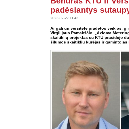
Bendras KTU ir versl
padėsiantys sutaupy
2023-02-27 11:43
Ar gali universitete pradėtos veiklos, g
Virgilijaus Pamakščio, „Axioma Metering
skaitiklių projektas su KTU prasidėjo da
šilumos skaitiklių kūrėjas ir gamintojas 