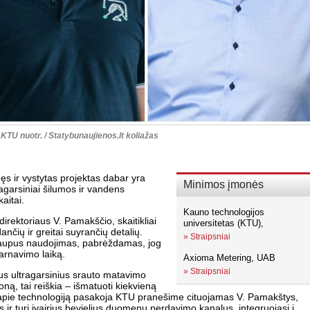
. KTU nuotr. / Statybunaujienos.lt koliažas
ęs ir vystytas projektas dabar yra
Minimos įmonės
garsiniai šilumos ir vandens
aitai.
Kauno technologijos
irektoriaus V. Pamakščio, skaitikliai
universitetas (KTU),
ančių ir greitai suyrančių detalių.
»
Straipsniai
os taupus naudojimas, pabrėždamas, jog
tarnavimo laiką.
Axioma Metering, UAB
»
Straipsniai
us ultragarsinius srauto matavimo
oną, tai reiškia – išmatuoti kiekvieną
– apie technologiją pasakoja KTU pranešime cituojamas V. Pamakštys,
s ir turi įvairius bevielius duomenų perdavimo kanalus, integruojasi į