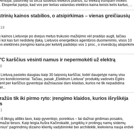
ventojai, pasirinkę su birža susietus elektros planus, už elektrą trumpam mokės
 Ekspertai įspėja, kad vos per kelias valandas elektros kaina keisis kelis kartus, ...
trinių kainos stabilios, o atsipirkimas – vienas greičiausių
:19
kainos Lietuvoje po dvejus metus trukusio mažėjimo vėl pradėjo augti, tačiau
 kol kas turi nedidelę įtaką. Lietuvos energetikos agentūros duomenimis, visos 10
s elektrinės įrengimo kaina per ketvirtį padidėjo vos 1 proc., o investicijų atsipirkim
°C karščius vėsinti namus ir nepermokėti už elektrą
10
Lietuvą pasieks daugiau kaip 30 laipsnių karščiai, todėl daugelyje namų visu
ro kondicionieriai. Tačiau, pasak „Elektrum Lietuva“ produktų vadovės Eglės
ent per karščius gyventojai dažniausiai daro klaidas, kurios ne tik nepadidina
r...
ažūs tik iki pirmo ryto: įrengimo klaidos, kurios išryškėja
s
31
i iš tikrųjų atitiks tavo, kaip gyventojo, poreikius – tai dažnai girdimas posakis,
mažai tiesos. Kaip teigia Aušra Kačinskaitė, jungiklių ir protingų namų sistemų
nius“ pagrindinių dizaino klientų vadybininkė bei architektė, kiekviena nauja erdvė