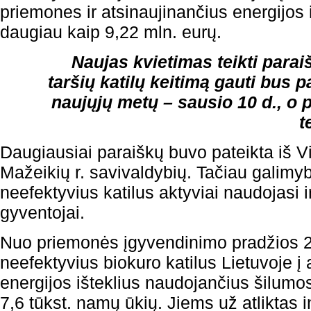
priemones ir atsinaujinančius energijos 
daugiau kaip 9,22 mln. eurų.
Naujas kvietimas teikti para
taršių katilų keitimą gauti bus p
naujųjų metų – sausio 10 d., o 
t
Daugiausiai paraiškų buvo pateikta iš Vil
Mažeikių r. savivaldybių. Tačiau galimyb
neefektyvius katilus aktyviai naudojasi 
gyventojai.
Nuo priemonės įgyvendinimo pradžios 2
neefektyvius biokuro katilus Lietuvoje į
energijos išteklius naudojančius šilumos
7,6 tūkst. namų ūkių. Jiems už atliktas 