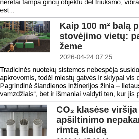
neretai tampa ginčų objektu dėl triukšmo, vibra
est...
Kaip 100 m² balą p
stovėjimo vietų: p
žeme
2026-04-24 07:25
Tradicinės nuotekų sistemos nebespėja susido
apkrovomis, todėl miestų gatvės ir sklypai vis 
Pagrindinė šiandienos inžinerijos žinia – lietaus
vamzdžiais“, bet ir išmaniai valdyti ten, kur jis 
CO₂ klasėse viršij
apšiltinimo nepakan
rimtą klaidą