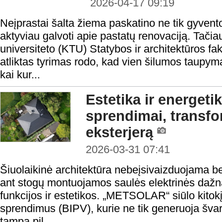
2026-04-17 09:19
Neįprastai šalta žiema paskatino ne tik gyventoj
aktyviau galvoti apie pastatų renovaciją. Tači
universiteto (KTU) Statybos ir architektūros fa
atliktas tyrimas rodo, kad vien šilumos taupy
kai kur...
Estetika ir energe
sprendimai, transf
eksterjerą
2026-03-31 07:41
Šiuolaikinė architektūra nebeįsivaizduojama be
ant stogų montuojamos saulės elektrinės daž
funkcijos ir estetikos. „METSOLAR“ siūlo kitokį
sprendimus (BIPV), kurie ne tik generuoja švari
tampa pil...