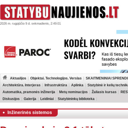
2026 m. rugpjūčio 9 d. sekmadienis, 2:49:01
Aktualijos
Objektai. Technologijos. Verslas
SKAITMENINIAI SPRENDI
Architektūra. Interjeras
Infrastruktūra
Aplinka
Statybinė ir kelių technik
Automatika, pramonės inžinerija
Metų nominacijos
Žaliasis kursas
RES
Diskusijos
Galerija
Leidiniai
Statybininkų biblioteka
Inžinerinės sistemos