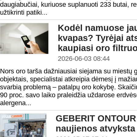
daugiabučiai, kuriuose suplanuoti 233 butai, re
užtikrinti patiki...
Kodėl namuose ja
kvapas? Tyrėjai ats
kaupiasi oro filtru
2026-06-03 08:44
Nors oro tarša dažniausiai siejama su miestų 
objektais, specialistai atkreipia dėmesį į maž
svarbią problemą – patalpų oro kokybę. Skaič
90 proc. savo laiko praleidžia uždarose erdvėse
alergena...
GEBERIT ONTOUR –
naujienos atvyksta