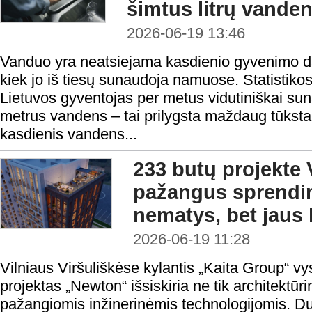
šimtus litrų vande
2026-06-19 13:46
Vanduo yra neatsiejama kasdienio gyvenimo dal
kiek jo iš tiesų sunaudoja namuose. Statistik
Lietuvos gyventojas per metus vidutiniškai su
metrus vandens – tai prilygsta maždaug tūksta
kasdienis vandens...
233 butų projekte V
pažangus sprendim
nematys, bet jaus
2026-06-19 11:28
Vilniaus Viršuliškėse kylantis „Kaita Group“
projektas „Newton“ išsiskiria ne tik architektūri
pažangiomis inžinerinėmis technologijomis. Du