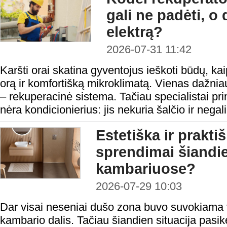
gali ne padėti, o 
elektrą?
2026-07-31 11:42
Karšti orai skatina gyventojus ieškoti būdų, ka
orą ir komfortišką mikroklimatą. Vienas dažni
– rekuperacinė sistema. Tačiau specialistai pr
nėra kondicionierius: jis nekuria šalčio ir negal
Estetiška ir prakt
sprendimai šiandi
kambariuose?
2026-07-29 10:03
Dar visai neseniai dušo zona buvo suvokiama v
kambario dalis. Tačiau šiandien situacija pasi