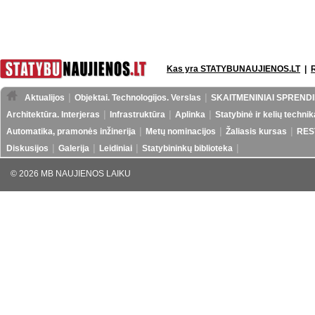
Kas yra STATYBUNAUJIENOS.LT
|
Aktualijos
Objektai. Technologijos. Verslas
SKAITMENINIAI SPRENDI
Architektūra. Interjeras
Infrastruktūra
Aplinka
Statybinė ir kelių technik
Automatika, pramonės inžinerija
Metų nominacijos
Žaliasis kursas
RES
Diskusijos
Galerija
Leidiniai
Statybininkų biblioteka
© 2026 MB NAUJIENOS LAIKU