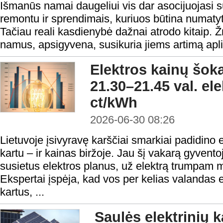
Išmanūs namai daugeliui vis dar asocijuojasi su
remontu ir sprendimais, kuriuos būtina numatyti
Tačiau reali kasdienybė dažnai atrodo kitaip. 
namus, apsigyvena, susikuria jiems artimą aplink
Elektros kainų šok
21.30–21.45 val. el
ct/kWh
2026-06-30 08:26
Lietuvoje įsivyravę karščiai smarkiai padidino e
kartu – ir kainas biržoje. Jau šį vakarą gyventoj
susietus elektros planus, už elektrą trumpam
Ekspertai įspėja, kad vos per kelias valandas e
kartus, ...
Saulės elektrinių k