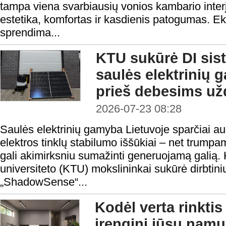
tampa viena svarbiausių vonios kambario interje
estetika, komfortas ir kasdienis patogumas. Ek
sprendima...
KTU sukūrė DI sis
saulės elektrinių g
prieš debesims už
2026-07-23 08:28
Saulės elektrinių gamyba Lietuvoje sparčiai aug
elektros tinklų stabilumo iššūkiai – net trum
gali akimirksniu sumažinti generuojamą galią.
universiteto (KTU) mokslininkai sukūrė dirbtini
„ShadowSense“...
Kodėl verta rink
įrenginį jūsų namų