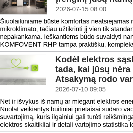
2026-07-15 08:00
Šiuolaikiniame būste komfortas neatsiejamas 
mikroklimato, tačiau užtikrinti jį vien tik standa
nepakankama. Ieškantiems būdo suvaldyti namų
KOMFOVENT RHP tampa praktišku, kompleks
Kodėl elektros sąs
tada, kai jūsų nėr
Atsakymą rodo var
2026-07-10 09:05
Net ir išvykus iš namų ar miegant elektros ene
Nuolat veikiantys buitiniai prietaisai sudaro va
suvartojimą, kuris ilgainiui gali turėti reikšmin
elektros skaitikliai ir detali vartojimo statistika