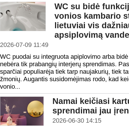
WC su bidė funkci
vonios kambario s
lietuviai vis dažni
apsiplovimą vand
2026-07-09 11:49
WC puodai su integruota apiplovimo arba bidė f
nebėra tik prabangių interjerų sprendimas. Pas
sparčiai populiarėja tiek tarp naujakurių, tiek 
žmonių. Augantis susidomėjimas rodo, kad keiči
vonio...
Namai keičiasi kar
sprendimai jau įre
2026-06-30 14:15