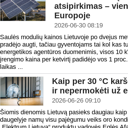
atsipirkimas – vie
Europoje
2026-06-30 08:19
Saulės modulių kainos Lietuvoje po dvejus me
pradėjo augti, tačiau gyventojams tai kol kas tu
energetikos agentūros duomenimis, visos 10 k
įrengimo kaina per ketvirtį padidėjo vos 1 proc.,
laikas ...
Kaip per 30 °C kar
ir nepermokėti už e
2026-06-26 09:10
Šiomis dienomis Lietuvą pasieks daugiau kaip 3
daugelyje namų visu pajėgumu veiks oro kondic
„Elektrum Lietuva“ produktų vadovės Eglės Afa