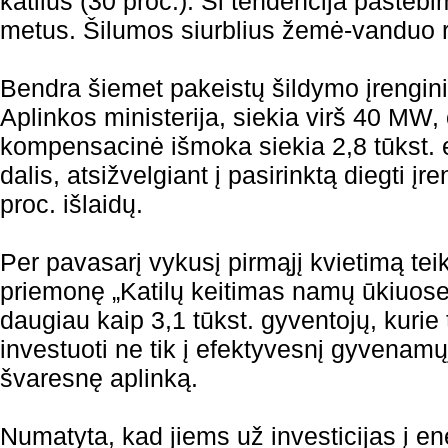
katilus (30 proc.). Ši tendencija pasteb
metus. Šilumos siurblius žemė-vanduo r
Bendra šiemet pakeistų šildymo įrengini
Aplinkos ministerija, siekia virš 40 MW, 
kompensacinė išmoka siekia 2,8 tūkst.
dalis, atsižvelgiant į pasirinktą diegti įr
proc. išlaidų.
Per pavasarį vykusį pirmąjį kvietimą tei
priemonę „Katilų keitimas namų ūkiuose
daugiau kaip 3,1 tūkst. gyventojų, kurie
investuoti ne tik į efektyvesnį gyvenamų
švaresnę aplinką.
Numatyta, kad jiems už investicijas į e