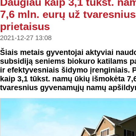
Daugiau kaip 3,1 tūkst. na
7,6 mln. eurų už tvaresni
prietaisus
2021-12-27 13:08
Šiais metais gyventojai aktyviai naud
subsidiją seniems biokuro katilams pa
ir efektyvesniais šidymo įrenginiais.
kaip 3,1 tūkst. namų ūkių išmokėta 7,
tvaresnius gyvenamųjų namų apšildym