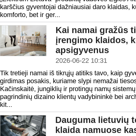
karščius gyventojai dažniausiai daro klaidas, k
komforto, bet ir ger...
Kai namai gražūs ti
įrengimo klaidos, k
apsigyvenus
2026-06-22 10:31
Tik tretieji namai iš tikrųjų atitiks tavo, kaip gy
girdimas posakis, kuriame slypi nemažai tiesos
Kačinskaitė, jungiklių ir protingų namų sistem
pagrindinių dizaino klientų vadybininkė bei arc
kit...
Dauguma lietuvių t
klaida namuose ka