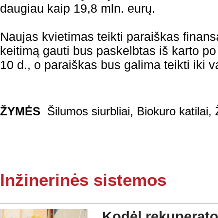
daugiau kaip 19,8 mln. eurų.
Naujas kvietimas teikti paraiškas finansa
keitimą gauti bus paskelbtas iš karto p
10 d., o paraiškas bus galima teikti iki 
ŽYMĖS
Šilumos siurbliai
,
Biokuro katilai
,
Inžinerinės sistemos
Kodėl rekuperato