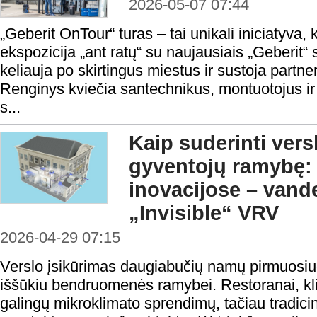
2026-05-07 07:44
„Geberit OnTour“ turas – tai unikali iniciatyva, 
ekspozicija „ant ratų“ su naujausiais „Geberit“
keliauja po skirtingus miestus ir sustoja partne
Renginys kviečia santechnikus, montuotojus ir k
s...
Kaip suderinti vers
gyventojų ramybę: 
inovacijose – vand
„Invisible“ VRV
2026-04-29 07:15
Verslo įsikūrimas daugiabučių namų pirmuosi
iššūkiu bendruomenės ramybei. Restoranai, klin
galingų mikroklimato sprendimų, tačiau tradicini