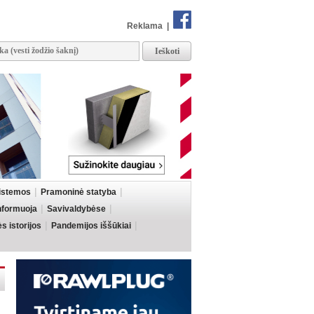
Reklama
|
sistemos
Pramoninė statyba
informuoja
Savivaldybėse
 istorijos
Pandemijos iššūkiai