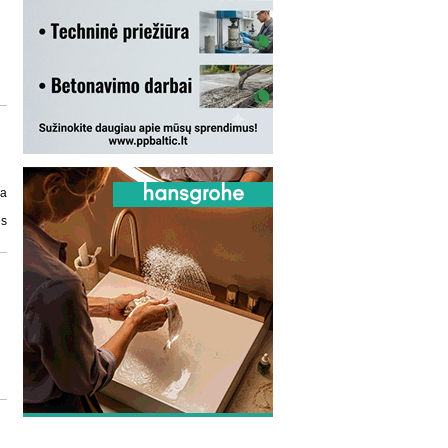
ja
ės