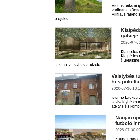
Vienas reikšming
vadinamas Bonos 
Vilniaus rajono 
projekto ...
Klaipėd
gatvėje 
2026-07-30
Klaipėdos 
Klaipėdos m
šiuolaikinė
teikimui valstybės biudžeto...
Valstybės tu
bus prikelta
2026-07-30 13:
Istorinė Lauksar
savivaldybės nuo
ateityje šis kom
Naujas sp
futbolo ir
2026-07-30 0
Kaune pradedam