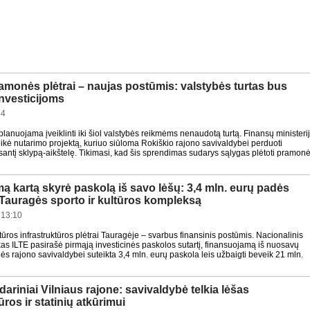
amonės plėtrai – naujas postūmis: valstybės turtas bus
investicijoms
54
planuojama įveiklinti iki šiol valstybės reikmėms nenaudotą turtą. Finansų ministeri
ikė nutarimo projektą, kuriuo siūloma Rokiškio rajono savivaldybei perduoti
usantį sklypą-aikštelę. Tikimasi, kad šis sprendimas sudarys sąlygas plėtoti pramon
mą kartą skyrė paskolą iš savo lėšų: 3,4 mln. eurų padės
 Tauragės sporto ir kultūros kompleksą
 13:10
ltūros infrastruktūros plėtrai Tauragėje – svarbus finansinis postūmis. Nacionalinis
as ILTE pasirašė pirmąją investicinės paskolos sutartį, finansuojamą iš nuosavų
ės rajono savivaldybei suteikta 3,4 mln. eurų paskola leis užbaigti beveik 21 mln.
ariniai Vilniaus rajone: savivaldybė telkia lėšas
ūros ir statinių atkūrimui