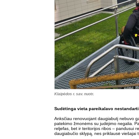
Klaipėdos r. sav. nuotr.
Sudėtinga vieta pareikalavo nestandart
Anksčiau renovuojant daugiabutį nebuvo ga
patekimo žmonėms su judėjimo negalia. Pa
reljefas, bet ir teritorijos ribos – pandusui 
daugiabučio sklypą, nes priklausė viešajai ter