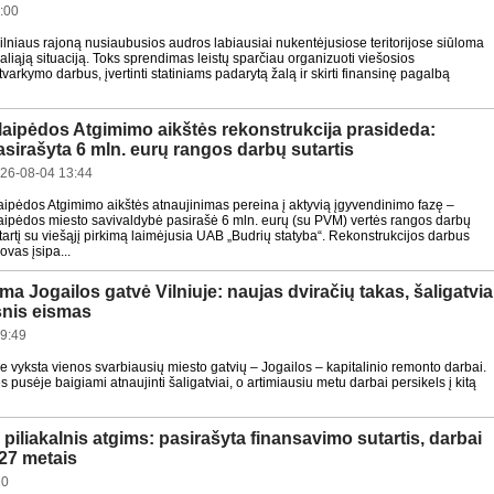
:00
ilniaus rajoną nusiaubusios audros labiausiai nukentėjusiose teritorijose siūloma
aliąją situaciją. Toks sprendimas leistų sparčiau organizuoti viešosios
 tvarkymo darbus, įvertinti statiniams padarytą žalą ir skirti finansinę pagalbą
laipėdos Atgimimo aikštės rekonstrukcija prasideda:
asirašyta 6 mln. eurų rangos darbų sutartis
26-08-04 13:44
aipėdos Atgimimo aikštės atnaujinimas pereina į aktyvią įgyvendinimo fazę –
aipėdos miesto savivaldybė pasirašė 6 mln. eurų (su PVM) vertės rangos darbų
tartį su viešąjį pirkimą laimėjusia UAB „Budrių statyba“. Rekonstrukcijos darbus
vas įsipa...
a Jogailos gatvė Vilniuje: naujas dviračių takas, šaligatvia
snis eismas
9:49
re vyksta vienos svarbiausių miesto gatvių – Jogailos – kapitalinio remonto darbai.
 pusėje baigiami atnaujinti šaligatviai, o artimiausiu metu darbai persikels į kitą
piliakalnis atgims: pasirašyta finansavimo sutartis, darbai
27 metais
20