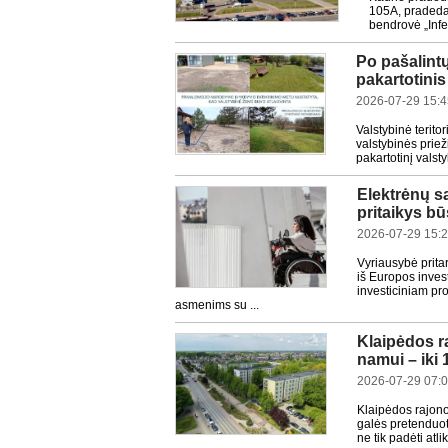
105A, pradedam
bendrovė „Infe
Po pašalint
pakartotini
2026-07-29 15:4
Valstybinė terit
valstybinės prie
pakartotinį valst
Elektrėnų sa
pritaikys b
2026-07-29 15:
Vyriausybė prita
iš Europos inves
investiciniam pr
asmenims su ...
Klaipėdos r
namui – iki 
2026-07-29 07:
Klaipėdos rajono
galės pretenduot
ne tik padėti atl