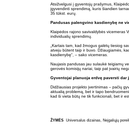
Atsižvelgusi į gyventojų prašymus, Klaipėdo
įgyvendinti sprendimą, kuris šiandien tarn
35 tūkst. eurų.
Pandusas palengvino kasdienybę ne vi
Klaipėdos rajono savivaldybės vicemeras Vy
individualių sprendimų.
„Kartais tam, kad žmogus galėtų tiesiog sava
atveju būtent taip ir buvo. Džiaugiamės, k
kasdienybę“, – sako vicemeras.
Naujasis pandusas jau sulaukė teigiamų vert
gerovės komisijų nariai, taip pat įvairių neg
Gyventojai planuoja erdvę paversti dar
Didžiausias projekto įvertinimas – pačių gyv
aktualią problemą, bet ir tapo bendruomeniš
kad ši vieta būtų ne tik funkcionali, bet ir es
ŽYMĖS
Universalus dizainas
,
Neįgaliųjų porei