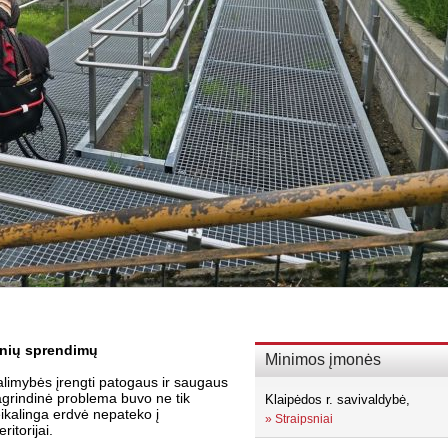
inių sprendimų
Minimos įmonės
limybės įrengti patogaus ir saugaus
grindinė problema buvo ne tik
Klaipėdos r. savivaldybė,
reikalinga erdvė nepateko į
»
Straipsniai
itorijai.