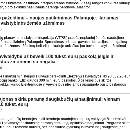
os universalios futbolo ir regbio arenos statybos. Viešąjį rangos konkursą laimėj
s“, o projektinius pasiūlymus parengė bendrovė „Maspro“.
ų pažeidimų – naujas patikrinimas Palangoje: įtariamas
s valstybinės žemės užėmimas
5
orijų planavimo ir statybos inspekcija (VTPSI) pradės neplaninį žemės naudojimo
žiūros patikrinimą Palangoje. Sprendimas priimtas gavus informacijos apie galimą
ybinės žemės užėmimą teritorijoje, kurioje anksčiau jau buvo nustatyti pažeidimai.
vivaldybė už beveik 100 tūkst. eurų paskolą įsigis ir
ūstus žmonėms su negalia
26
rė Finansų ministerijos siūlymui perskolinti Elektrėnų savivaldybei iki 98 332,20 eu
ticijų banko (EIB) gautos 300 mln. eurų paskolos. Šios lėšos bus skirtos
ojektui, kuriuo Elektrėnuose ir Vievyje bus plečiamos apsaugoto būsto paslaugos
ajonas skiria paramą daugiabučių atnaujinimui: vienam
10 tūkst. eurų
07
 daugiabučių bendrijos ir kiti bendrojo naudojimo objektų valdytojai šį rudenį vėl
i į savivaldybės finansinę paramą namų ir jų aplinkos atnaujinimui. Programa skirt
ikti būtinus remonto darbus, bet ir paskatinti gyventojus investuoti į saugesnę, pat...