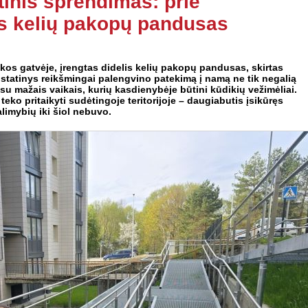
tinis sprendimas: prie
as kelių pakopų pandusas
os gatvėje, įrengtas didelis kelių pakopų pandusas, skirtas
statinys reikšmingai palengvino patekimą į namą ne tik negalią
su mažais vaikais, kurių kasdienybėje būtini kūdikių vežimėliai.
teko pritaikyti sudėtingoje teritorijoje – daugiabutis įsikūręs
limybių iki šiol nebuvo.