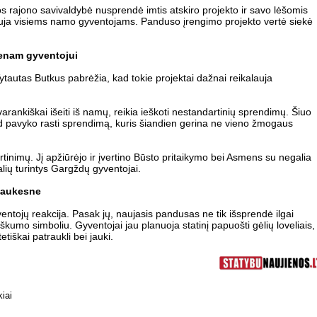
s rajono savivaldybė nusprendė imtis atskiro projekto ir savo lėšomis
auja visiems namo gyventojams. Panduso įrengimo projekto vertė siekė
enam gyventojui
tautas Butkus pabrėžia, kad tokie projektai dažnai reikalauja
rankiškai išeiti iš namų, reikia ieškoti nestandartinių sprendimų. Šiuo
ad pavyko rasti sprendimą, kuris šiandien gerina ne vieno žmogaus
inimų. Jį apžiūrėjo ir įvertino Būsto pritaikymo bei Asmens su negalia
alių turintys Gargždų gyventojai.
 jaukesne
entojų reakcija. Pasak jų, naujasis pandusas ne tik išsprendė ilgai
kumo simboliu. Gyventojai jau planuoja statinį papuošti gėlių loveliais,
tetiškai patraukli bei jauki.
kiai