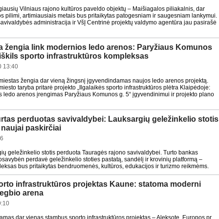
iausių Vilniaus rajono kultūros paveldo objektų – Maišiagalos piliakalnis, dar
pilimi, artimiausiais metais bus pritaikytas patogesniam ir saugesniam lankymui.
savivaldybės administracija ir VšĮ Centrinė projektų valdymo agentūra jau pasirašė
a žengia link modernios ledo arenos: Paryžiaus Komunos
iškils sporto infrastruktūros kompleksas
 13:40
miestas žengia dar vieną žingsnį įgyvendindamas naujos ledo arenos projektą.
iesto taryba pritarė projekto „Ilgalaikės sporto infrastruktūros plėtra Klaipėdoje:
s ledo arenos įrengimas Paryžiaus Komunos g. 5“ įgyvendinimui ir projekto plano
rtas perduotas savivaldybei: Lauksargių geležinkelio stotis
 naujai paskirčiai
16
gių geležinkelio stotis perduota Tauragės rajono savivaldybei. Turto bankas
savybėn perdavė geležinkelio stoties pastatą, sandėlį ir krovinių platformą –
pleksas bus pritaikytas bendruomenės, kultūros, edukacijos ir turizmo reikmėms.
orto infrastruktūros projektas Kaune: statoma moderni
 regbio arena
9:10
as dar vienas stambus sporto infrastruktūros projektas – Aleksote, Europos pr.