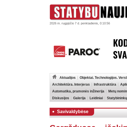
2026 m. rugpjūčio 7 d. penktadienis, 0:10:56
Aktualijos
Objektai. Technologijos. Vers
Architektūra. Interjeras
Infrastruktūra
Apl
Automatika, pramonės inžinerija
Metų nomin
Diskusijos
Galerija
Leidiniai
Statybininkų
Savivaldybėse