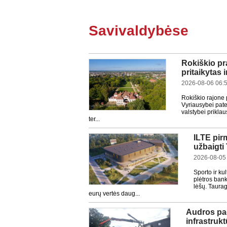
Savivaldybėse
Rokiškio pr
pritaikytas 
2026-08-06 06:
Rokiškio rajone 
Vyriausybei pate
valstybei prikla
ter...
ILTE pir
užbaigti
2026-08-05
Sporto ir ku
plėtros bank
lėšų. Taurag
eurų vertės daug...
Audros pad
infrastrukt