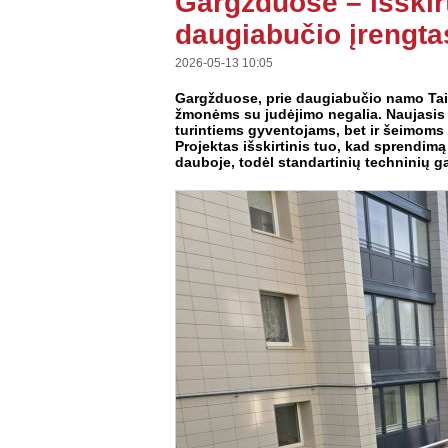
Gargžduose – išskir
daugiabučio įrengt
2026-05-13 10:05
Gargžduose, prie daugiabučio namo Taik
žmonėms su judėjimo negalia. Naujasis 
turintiems gyventojams, bet ir šeimoms 
Projektas išskirtinis tuo, kad sprendimą 
dauboje, todėl standartinių techninių ga