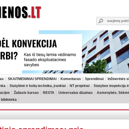
las
SKAITMENINIAI SPRENDIMAI
Komentaras
Sprendimai
Inžinerinės 
inka
Statybinė ir kelių technika, įrankiai
NT projektai
Statybos inspekcija 
acijos
Žaliasis kursas
RESTA
Universalus dizainas
Asmenybės. Sėkmės
 biblioteka