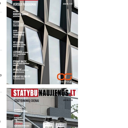
o
ro
a