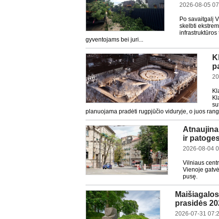
2026-08-05 07
Po savaitgalį V
skelbti ekstrem
infrastruktūros
gyventojams bei juri...
K
p
20
Kl
Kl
su
planuojama pradėti rugpjūčio viduryje, o juos rango
Atnaujinam
ir patoge
2026-08-04 0
Vilniaus cent
Vienoje gatvės
pusę.
Maišiagalos 
prasidės 20
2026-07-31 07: