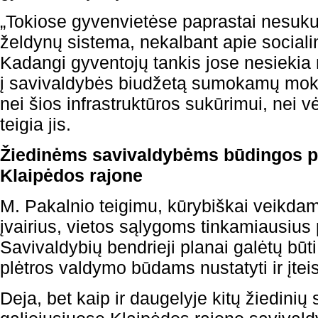
„Tokiose gyvenvietėse paprastai nesuku
želdynų sistema, nekalbant apie socialin
Kadangi gyventojų tankis jose nesiekia 
į savivaldybės biudžetą sumokamų mo
nei šios infrastruktūros sukūrimui, nei vė
teigia jis.
Žiedinėms savivaldybėms būdingos p
Klaipėdos rajone
M. Pakalnio teigimu, kūrybiškai veikdama
įvairius, vietos sąlygoms tinkamiausius
Savivaldybių bendrieji planai galėtų būt
plėtros valdymo būdams nustatyti ir įteis
Deja, bet kaip ir daugelyje kitų žiedinių s