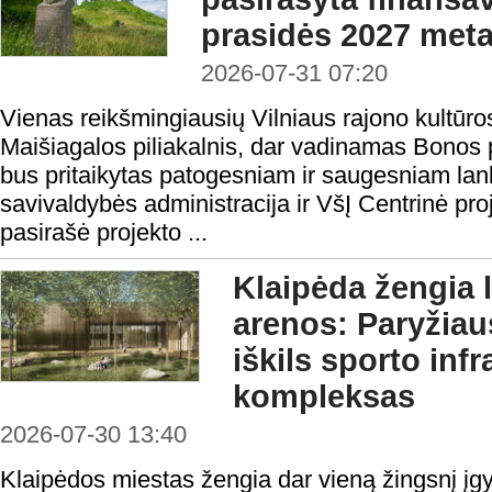
prasidės 2027 meta
2026-07-31 07:20
Vienas reikšmingiausių Vilniaus rajono kultūro
Maišiagalos piliakalnis, dar vadinamas Bonos p
bus pritaikytas patogesniam ir saugesniam lan
savivaldybės administracija ir VšĮ Centrinė pr
pasirašė projekto ...
Klaipėda žengia 
arenos: Paryžia
iškils sporto inf
kompleksas
2026-07-30 13:40
Klaipėdos miestas žengia dar vieną žingsnį į