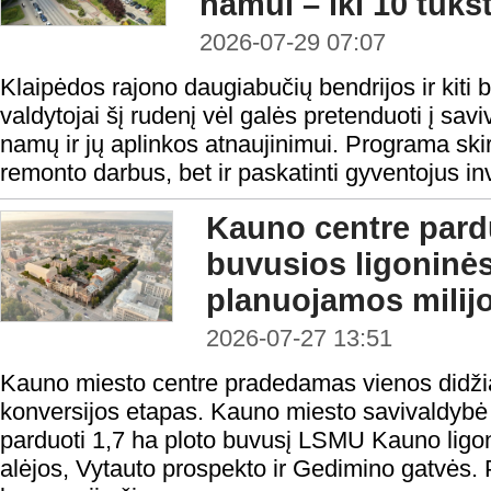
namui – iki 10 tūks
2026-07-29 07:07
Klaipėdos rajono daugiabučių bendrijos ir kiti
valdytojai šį rudenį vėl galės pretenduoti į sa
namų ir jų aplinkos atnaujinimui. Programa skirt
remonto darbus, bet ir paskatinti gyventojus inv
Kauno centre par
buvusios ligoninė
planuojamos milijo
2026-07-27 13:51
Kauno miesto centre pradedamas vienos didžiaus
konversijos etapas. Kauno miesto savivaldybė
parduoti 1,7 ha ploto buvusį LSMU Kauno ligo
alėjos, Vytauto prospekto ir Gedimino gatvės.