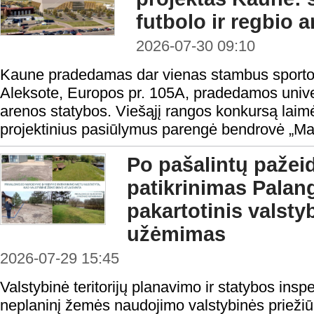
futbolo ir regbio 
2026-07-30 09:10
Kaune pradedamas dar vienas stambus sporto i
Aleksote, Europos pr. 105A, pradedamos univers
arenos statybos. Viešąjį rangos konkursą laimė
projektinius pasiūlymus parengė bendrovė „Ma
Po pašalintų pažei
patikrinimas Palang
pakartotinis valst
užėmimas
2026-07-29 15:45
Valstybinė teritorijų planavimo ir statybos ins
neplaninį žemės naudojimo valstybinės priežiū