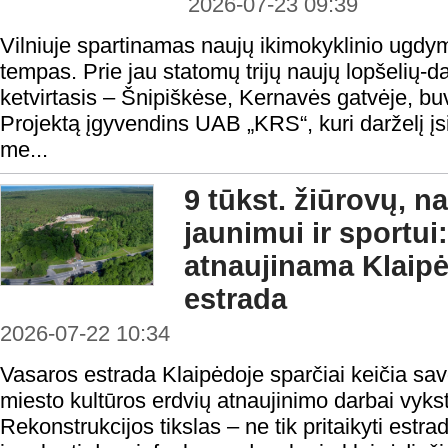
2026-07-23 09:39
Vilniuje spartinamas naujų ikimokyklinio ugdymo
tempas. Prie jau statomų trijų naujų lopšelių-da
ketvirtasis – Šnipiškėse, Kernavės gatvėje, buvu
Projektą įgyvendins UAB „KRS“, kuri darželį įsi
me...
9 tūkst. žiūrovų, n
jaunimui ir sportui:
atnaujinama Klaip
estrada
2026-07-22 10:34
Vasaros estrada Klaipėdoje sparčiai keičia sav
miesto kultūros erdvių atnaujinimo darbai vyks
Rekonstrukcijos tikslas – ne tik pritaikyti estr