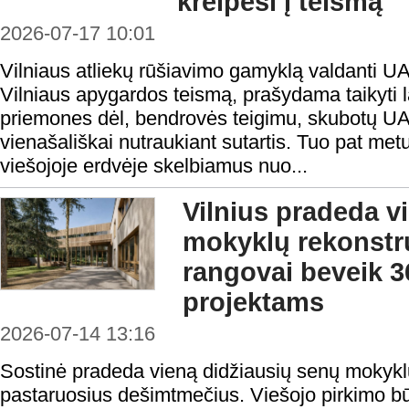
kreipėsi į teismą
2026-07-17 10:01
Vilniaus atliekų rūšiavimo gamyklą valdanti U
Vilniaus apygardos teismą, prašydama taikyti 
priemones dėl, bendrovės teigimu, skubotų 
vienašališkai nutraukiant sutartis. Tuo pat met
viešojoje erdvėje skelbiamus nuo...
Vilnius pradeda v
mokyklų rekonstru
rangovai beveik 3
projektams
2026-07-14 13:16
Sostinė pradeda vieną didžiausių senų mokyk
pastaruosius dešimtmečius. Viešojo pirkimo būd