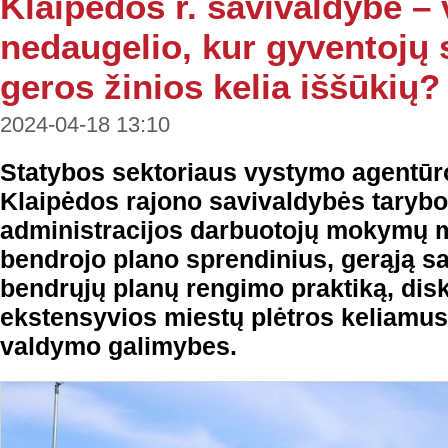
Klaipėdos r. savivaldybė – 
nedaugelio, kur gyventojų 
geros žinios kelia iššūkių?
2024-04-18 13:10
Statybos sektoriaus vystymo agentūr
Klaipėdos rajono savivaldybės tarybos
administracijos darbuotojų mokymų m
bendrojo plano sprendinius, gerąją sa
bendrųjų planų rengimo praktiką, dis
ekstensyvios miestų plėtros keliamus 
valdymo galimybes.