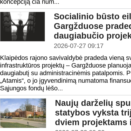
koncepciją čia num...
Socialinio būsto ei
Gargžduose prade
daugiabučio proje
2026-07-27 09:17
Klaipėdos rajono savivaldybė pradeda vieną sv
infrastruktūros projektų – Gargžduose planuojam
daugiabutį su administracinėmis patalpomis. 
„Atamis“, o jo įgyvendinimą numatoma finansu
Sąjungos fondų lėšo...
Naujų darželių spur
statybos vyksta tr
dviem projektams