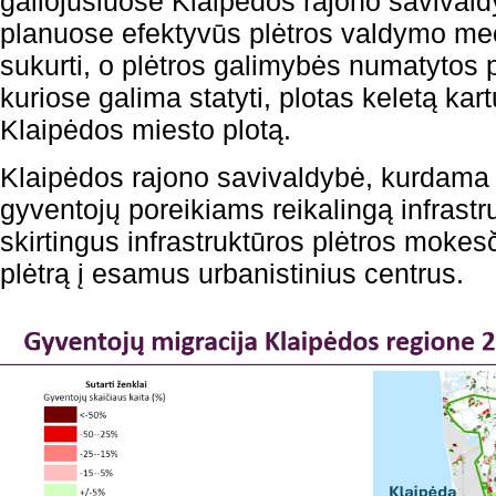
galiojusiuose Klaipėdos rajono savival
planuose efektyvūs plėtros valdymo m
sukurti, o plėtros galimybės numatytos pe
kuriose galima statyti, plotas keletą kart
Klaipėdos miesto plotą.
Klaipėdos rajono savivaldybė, kurdama r
gyventojų poreikiams reikalingą infras
skirtingus infrastruktūros plėtros mokesči
plėtrą į esamus urbanistinius centrus.