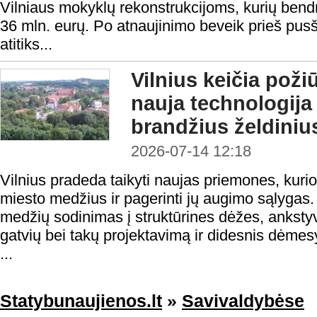
Vilniaus mokyklų rekonstrukcijoms, kurių bendr
36 mln. eurų. Po atnaujinimo beveik prieš pusši
atitiks...
Vilnius keičia poži
nauja technologija
brandžius želdiniu
2026-07-14 12:18
Vilnius pradeda taikyti naujas priemones, kuri
miesto medžius ir pagerinti jų augimo sąlygas.
medžių sodinimas į struktūrines dėžes, ankstyv
gatvių bei takų projektavimą ir didesnis dėmesys
...
Statybunaujienos.lt
»
Savivaldybėse