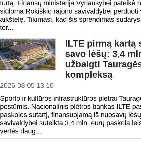
turtą. Finansų ministerija Vyriausybei pateikė 
siūloma Rokiškio rajono savivaldybei perduoti v
aikštelę. Tikimasi, kad šis sprendimas sudarys
ter...
ILTE pirmą kartą 
savo lėšų: 3,4 ml
užbaigti Tauragės
kompleksą
2026-08-05 13:10
Sporto ir kultūros infrastruktūros plėtrai Taura
postūmis. Nacionalinis plėtros bankas ILTE pas
paskolos sutartį, finansuojamą iš nuosavų lėš
savivaldybei suteikta 3,4 mln. eurų paskola lei
vertės daug...