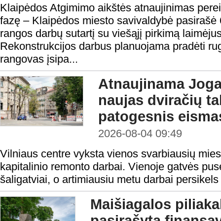
Klaipėdos Atgimimo aikštės atnaujinimas perei
fazę – Klaipėdos miesto savivaldybė pasirašė 
rangos darbų sutartį su viešąjį pirkimą laimėju
Rekonstrukcijos darbus planuojama pradėti rugp
rangovas įsipa...
Atnaujinama Jogai
naujas dviračių tak
patogesnis eisma
2026-08-04 09:49
Vilniaus centre vyksta vienos svarbiausių mies
kapitalinio remonto darbai. Vienoje gatvės pusė
šaligatviai, o artimiausiu metu darbai persikels 
Maišiagalos piliaka
pasirašyta finansav