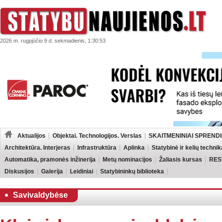
2026 m. rugpjūčio 9 d. sekmadienis, 1:30:53
Aktualijos
Objektai. Technologijos. Verslas
SKAITMENINIAI SPRENDI
Architektūra. Interjeras
Infrastruktūra
Aplinka
Statybinė ir kelių technik
Automatika, pramonės inžinerija
Metų nominacijos
Žaliasis kursas
RES
Diskusijos
Galerija
Leidiniai
Statybininkų biblioteka
Savivaldybėse