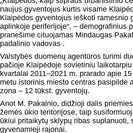
„Klaipėdos, kaip stipraus urbanistinio ce
naujus gyventojus kurtis visame Klaipė
Klaipėdos gyventojus ieškoti ramesnio
aplinkoje periferijoje“, – demografinius 
pranešime cituojamas Mindaugas Pakal
padalinio vadovas .
Valstybės duomenų agentūros turimi d
pačioje Klaipėdoje sovietiniu laikotarpiu
kvartalai 2011–2021 m. prarado apie 15 
metu istorinis miesto centras pasipildė ap
zona – 12 tūkst. gyventojų.
Anot M. Pakalnio, didžioji dalis priemies
žemės ūkio teritorijose, taip susiformuo
ūkiui pritaikytų sklypų ribas suplanuoti,
gyvenamieji rajonai.