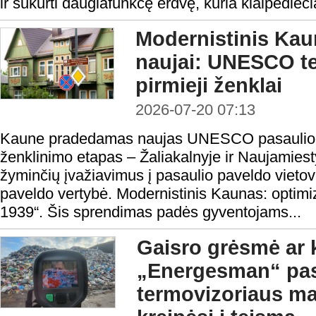
ir sukurti daugiafunkcę erdvę, kuria klaipėdieči
Modernistinis Ka
naujai: UNESCO ter
pirmieji ženklai
2026-07-20 07:13
Kaune pradedamas naujas UNESCO pasaulio pa
ženklinimo etapas – Žaliakalnyje ir Naujamiest
žyminčių įvažiavimus į pasaulio paveldo vie
paveldo vertybė. Modernistinis Kaunas: optim
1939“. Šis sprendimas padės gyventojams...
Gaisro grėsmė ar 
„Energesman“ pa
termovizoriaus ma