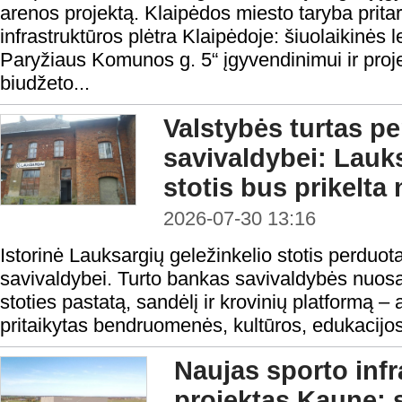
arenos projektą. Klaipėdos miesto taryba pritar
infrastruktūros plėtra Klaipėdoje: šiuolaikinės
Paryžiaus Komunos g. 5“ įgyvendinimui ir proje
biudžeto...
Valstybės turtas p
savivaldybei: Lauks
stotis bus prikelta 
2026-07-30 13:16
Istorinė Lauksargių geležinkelio stotis perduo
savivaldybei. Turto bankas savivaldybės nuos
stoties pastatą, sandėlį ir krovinių platformą –
pritaikytas bendruomenės, kultūros, edukacijos
Naujas sporto infr
projektas Kaune: