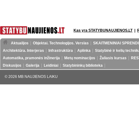
Kas yra STATYBUNAUJIENOS.LT
|
Aktualijos
Objektai. Technologijos. Verslas
SKAITMENINIAI SPRENDI
Architektūra. Interjeras
Infrastruktūra
Aplinka
Statybinė ir kelių technik
Automatika, pramonės inžinerija
Metų nominacijos
Žaliasis kursas
RES
Diskusijos
Galerija
Leidiniai
Statybininkų biblioteka
© 2026 MB NAUJIENOS LAIKU