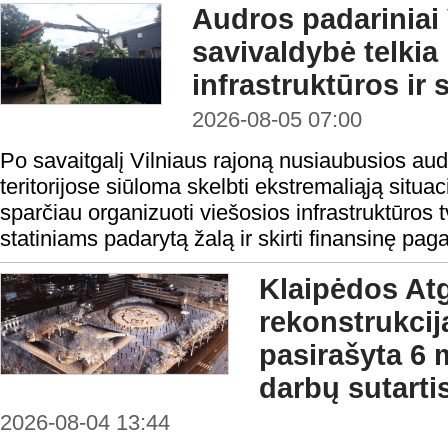
Audros padariniai 
savivaldybė telkia
infrastruktūros ir 
2026-08-05 07:00
Po savaitgalį Vilniaus rajoną nusiaubusios aud
teritorijose siūloma skelbti ekstremaliąją situa
sparčiau organizuoti viešosios infrastruktūros t
statiniams padarytą žalą ir skirti finansinę pag
Klaipėdos At
rekonstrukcij
pasirašyta 6 
darbų sutarti
2026-08-04 13:44