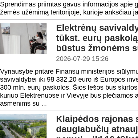
Sprendimas priimtas gavus informacijos apie g
žemės užėmimą teritorijoje, kurioje anksčiau j
Elektrėnų savivald
tūkst. eurų paskolą 
būstus žmonėms su
2026-07-29 15:26
Vyriausybė pritarė Finansų ministerijos siūlymu
savivaldybei iki 98 332,20 euro iš Europos inv
300 mln. eurų paskolos. Šios lėšos bus skirtos 
kuriuo Elektrėnuose ir Vievyje bus plečiamos
asmenims su ...
Klaipėdos rajonas 
daugiabučių atnauj