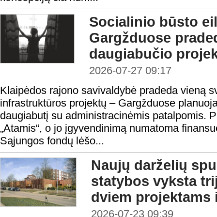
Socialinio būsto ei
Gargžduose prade
daugiabučio proje
2026-07-27 09:17
Klaipėdos rajono savivaldybė pradeda vieną sv
infrastruktūros projektų – Gargžduose planuojam
daugiabutį su administracinėmis patalpomis. 
„Atamis“, o jo įgyvendinimą numatoma finansu
Sąjungos fondų lėšo...
Naujų darželių spur
statybos vyksta tr
dviem projektams
2026-07-23 09:39