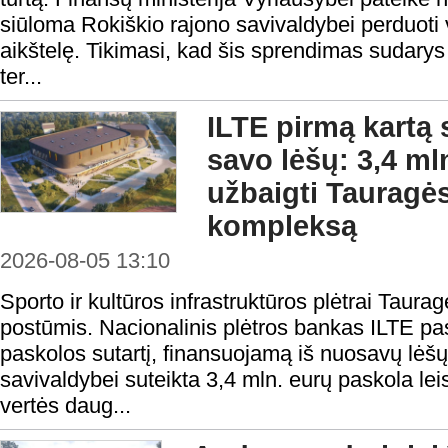
siūloma Rokiškio rajono savivaldybei perduoti v
aikštelę. Tikimasi, kad šis sprendimas sudarys
ter...
ILTE pirmą kartą 
savo lėšų: 3,4 ml
užbaigti Tauragės
kompleksą
2026-08-05 13:10
Sporto ir kultūros infrastruktūros plėtrai Taura
postūmis. Nacionalinis plėtros bankas ILTE pas
paskolos sutartį, finansuojamą iš nuosavų lėš
savivaldybei suteikta 3,4 mln. eurų paskola lei
vertės daug...