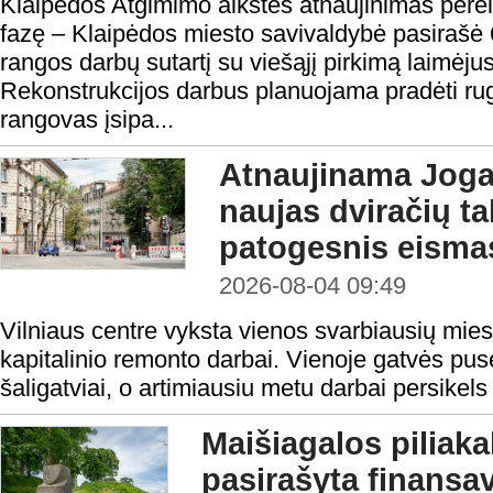
Klaipėdos Atgimimo aikštės atnaujinimas perei
fazę – Klaipėdos miesto savivaldybė pasirašė 
rangos darbų sutartį su viešąjį pirkimą laimėju
Rekonstrukcijos darbus planuojama pradėti rugp
rangovas įsipa...
Atnaujinama Jogai
naujas dviračių tak
patogesnis eisma
2026-08-04 09:49
Vilniaus centre vyksta vienos svarbiausių mies
kapitalinio remonto darbai. Vienoje gatvės pusė
šaligatviai, o artimiausiu metu darbai persikels 
Maišiagalos piliaka
pasirašyta finansav