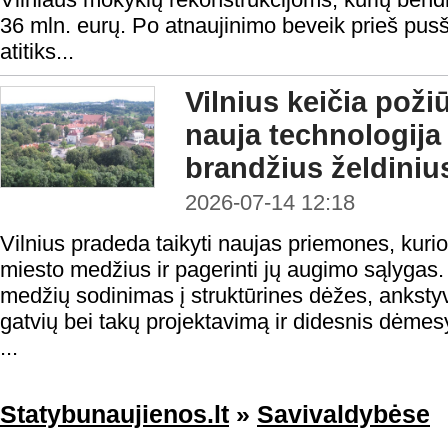
36 mln. eurų. Po atnaujinimo beveik prieš pusši
atitiks...
Vilnius keičia poži
nauja technologija
brandžius želdiniu
2026-07-14 12:18
Vilnius pradeda taikyti naujas priemones, kuri
miesto medžius ir pagerinti jų augimo sąlygas.
medžių sodinimas į struktūrines dėžes, ankstyv
gatvių bei takų projektavimą ir didesnis dėmesys
...
Statybunaujienos.lt
»
Savivaldybėse