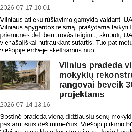
2026-07-17 10:01
Vilniaus atliekų rūšiavimo gamyklą valdanti U
Vilniaus apygardos teismą, prašydama taikyti 
priemones dėl, bendrovės teigimu, skubotų 
vienašališkai nutraukiant sutartis. Tuo pat met
viešojoje erdvėje skelbiamus nuo...
Vilnius pradeda v
mokyklų rekonstru
rangovai beveik 3
projektams
2026-07-14 13:16
Sostinė pradeda vieną didžiausių senų mokyk
pastaruosius dešimtmečius. Viešojo pirkimo būd
Vilniaus mokyklų rekonstrukcijoms, kurių bendr