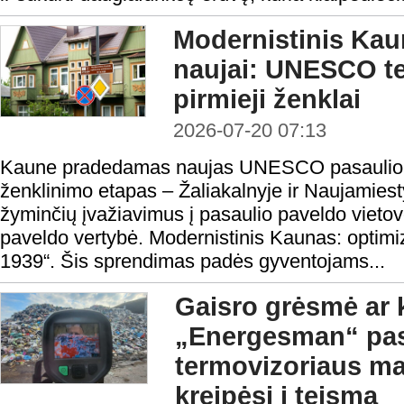
Modernistinis Ka
naujai: UNESCO ter
pirmieji ženklai
2026-07-20 07:13
Kaune pradedamas naujas UNESCO pasaulio pa
ženklinimo etapas – Žaliakalnyje ir Naujamiest
žyminčių įvažiavimus į pasaulio paveldo vie
paveldo vertybė. Modernistinis Kaunas: optim
1939“. Šis sprendimas padės gyventojams...
Gaisro grėsmė ar 
„Energesman“ pa
termovizoriaus ma
kreipėsi į teismą