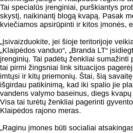
Tai specialūs įrenginiai, purškiantys pro
skystį, naikinantį blogą kvapą. Pasak me
kviečiamos apsirūpinti ir kitos įmonės,
„Įsivaizduokite, jei šioje teritorijoje vei
„Klaipėdos vanduo“, „Branda LT“ įsidieg
įrenginių. Tai padėtų ženkliai sumažint
tai pirmi žingsniai link situacijos pager
imtųsi ir kitų priemonių. Štai, šią savait
išgirdau patikinimą, kad iki spalio jie p
vandens valymo baseinus, diegs kvapų
Visa tai turėtų ženkliai pagerinti gyvent
Klaipėdos rajono meras.
„Raginu įmones būti socialiai atsakingas 