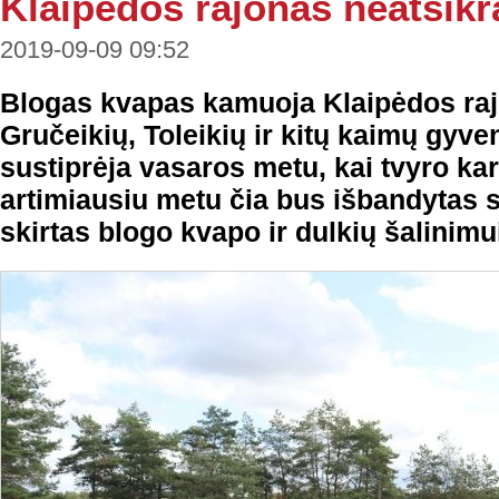
Klaipėdos rajonas neatsik
2019-09-09 09:52
Blogas kvapas kamuoja Klaipėdos raj
Gručeikių, Toleikių ir kitų kaimų gyve
sustiprėja vasaros metu, kai tvyro ka
artimiausiu metu čia bus išbandytas s
skirtas blogo kvapo ir dulkių šalinimu