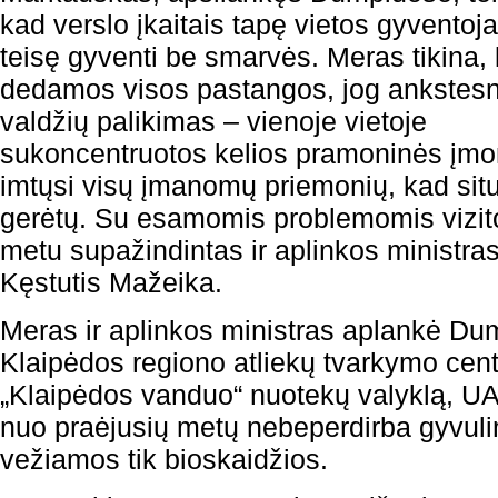
kad verslo įkaitais tapę vietos gyventojai
teisę gyventi be smarvės. Meras tikina,
dedamos visos pastangos, jog ankstesn
valdžių palikimas – vienoje vietoje
sukoncentruotos kelios pramoninės įmo
imtųsi visų įmanomų priemonių, kad situ
gerėtų. Su esamomis problemomis vizit
metu supažindintas ir aplinkos ministra
Kęstutis Mažeika.
Meras ir aplinkos ministras aplankė D
Klaipėdos regiono atliekų tvarkymo cent
„Klaipėdos vanduo“ nuotekų valyklą, UA
nuo praėjusių metų nebeperdirba gyvulin
vežiamos tik bioskaidžios.