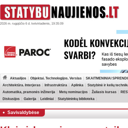
2026 m. rugpjūčio 6 d. ketvirtadienis, 19:35:09
Aktualijos
Objektai. Technologijos. Verslas
SKAITMENINIAI SPRENDI
Architektūra. Interjeras
Infrastruktūra
Aplinka
Statybinė ir kelių technik
Automatika, pramonės inžinerija
Metų nominacijos
Žaliasis kursas
RES
Diskusijos
Galerija
Leidiniai
Statybininkų biblioteka
Savivaldybėse