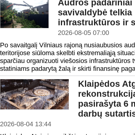
Audros padariniai 
savivaldybė telkia
infrastruktūros ir 
2026-08-05 07:00
Po savaitgalį Vilniaus rajoną nusiaubusios aud
teritorijose siūloma skelbti ekstremaliąją situa
sparčiau organizuoti viešosios infrastruktūros t
statiniams padarytą žalą ir skirti finansinę pag
Klaipėdos At
rekonstrukcij
pasirašyta 6 
darbų sutarti
2026-08-04 13:44