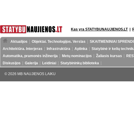
Kas yra STATYBUNAUJIENOS.LT
|
Aktualijos
Objektai. Technologijos. Verslas
SKAITMENINIAI SPRENDI
Architektūra. Interjeras
Infrastruktūra
Aplinka
Statybinė ir kelių technik
Automatika, pramonės inžinerija
Metų nominacijos
Žaliasis kursas
RES
Diskusijos
Galerija
Leidiniai
Statybininkų biblioteka
© 2026 MB NAUJIENOS LAIKU