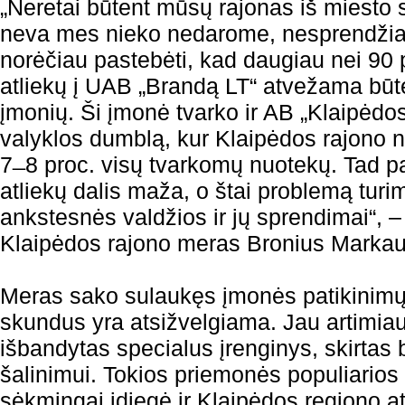
„Neretai būtent mūsų rajonas iš miesto 
neva mes nieko nedarome, nesprendži
norėčiau pastebėti, kad daugiau nei 90 
atliekų į UAB „Brandą LT“ atvežama būt
įmonių. Ši įmonė tvarko ir AB „Klaipėd
valyklos dumblą, kur Klaipėdos rajono 
7 ̶ 8 proc. visų tvarkomų nuotekų. Tad p
atliekų dalis maža, o štai problemą tur
ankstesnės valdžios ir jų sprendimai“, 
Klaipėdos rajono meras Bronius Marka
Meras sako sulaukęs įmonės patikinimų,
skundus yra atsižvelgiama. Jau artimia
išbandytas specialus įrenginys, skirtas 
šalinimui. Tokios priemonės populiarios 
sėkmingai įdiegė ir Klaipėdos regiono a