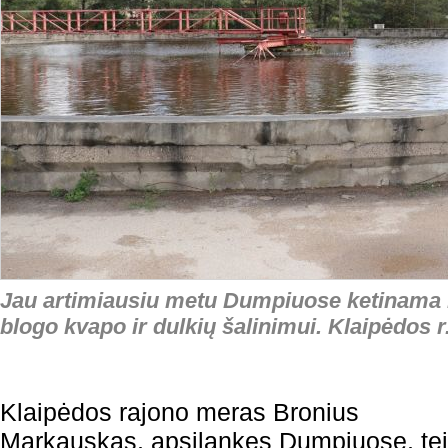
Jau artimiausiu metu Dumpiuose ketinama i
blogo kvapo ir dulkių šalinimui. Klaipėdos r.
Klaipėdos rajono meras Bronius
Markauskas, apsilankęs Dumpiuose, tei