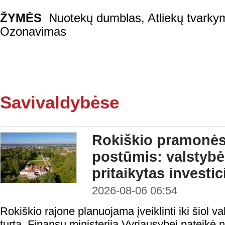
ŽYMĖS
Nuotekų dumblas
,
Atliekų tvarky
Ozonavimas
Savivaldybėse
Rokiškio pramonės 
postūmis: valstybė
pritaikytas investi
2026-08-06 06:54
Rokiškio rajone planuojama įveiklinti iki šiol
turtą. Finansų ministerija Vyriausybei pateikė 