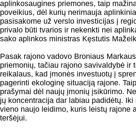
aplinkosaugines priemones, taip mažinan
poveikius, dėl kurių nerimauja aplinkini
pasisakome už verslo investicijas į regio
privalo būti tvarios ir nekenkti nei aplin
sako aplinkos ministras Kęstutis Mažei
Pasak rajono vadovo Broniaus Markausko
priemonių, tačiau rajono savivaldybė ir 
reikalaus, kad įmonės investuotų į spr
pagerinti ekologinę situaciją rajone. Taip 
prašymai dėl naujų įmonių įsikūrimo. 
jų koncentracija dar labiau padidėtų. Iki
vieno naujo leidimo, kuris leistų rajone 
teršėjui.