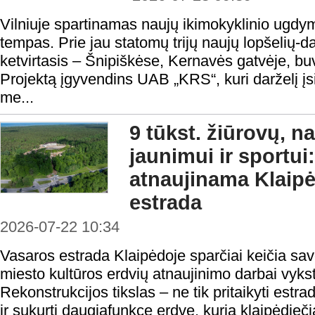
Vilniuje spartinamas naujų ikimokyklinio ugdymo
tempas. Prie jau statomų trijų naujų lopšelių-da
ketvirtasis – Šnipiškėse, Kernavės gatvėje, buvu
Projektą įgyvendins UAB „KRS“, kuri darželį įsi
me...
9 tūkst. žiūrovų, n
jaunimui ir sportui:
atnaujinama Klaip
estrada
2026-07-22 10:34
Vasaros estrada Klaipėdoje sparčiai keičia sav
miesto kultūros erdvių atnaujinimo darbai vyks
Rekonstrukcijos tikslas – ne tik pritaikyti estr
ir sukurti daugiafunkcę erdvę, kuria klaipėdieči