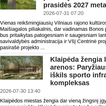
prasidės 2027 meta
2026-07-31 07:20
Vienas reikšmingiausių Vilniaus rajono kultūro
Maišiagalos piliakalnis, dar vadinamas Bonos p
bus pritaikytas patogesniam ir saugesniam lan
savivaldybės administracija ir VšĮ Centrinė pr
pasirašė projekto ...
Klaipėda žengia 
arenos: Paryžia
iškils sporto inf
kompleksas
2026-07-30 13:40
Klaipėdos miestas žengia dar vieną žingsnį į