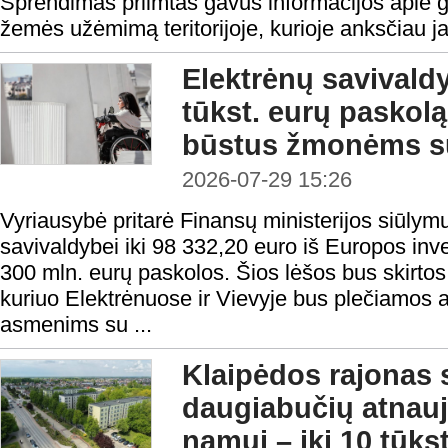
Sprendimas priimtas gavus informacijos apie g
žemės užėmimą teritorijoje, kurioje anksčiau j
Elektrėnų savivald
tūkst. eurų paskolą 
būstus žmonėms su
2026-07-29 15:26
Vyriausybė pritarė Finansų ministerijos siūlymu
savivaldybei iki 98 332,20 euro iš Europos inv
300 mln. eurų paskolos. Šios lėšos bus skirtos 
kuriuo Elektrėnuose ir Vievyje bus plečiamos
asmenims su ...
Klaipėdos rajonas 
daugiabučių atnauj
namui – iki 10 tūks