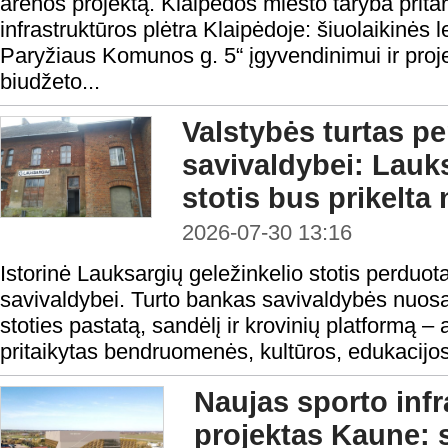
arenos projektą. Klaipėdos miesto taryba pritar
infrastruktūros plėtra Klaipėdoje: šiuolaikinės
Paryžiaus Komunos g. 5“ įgyvendinimui ir proje
biudžeto...
Valstybės turtas p
savivaldybei: Lauks
stotis bus prikelta 
2026-07-30 13:16
Istorinė Lauksargių geležinkelio stotis perduo
savivaldybei. Turto bankas savivaldybės nuos
stoties pastatą, sandėlį ir krovinių platformą –
pritaikytas bendruomenės, kultūros, edukacijos
Naujas sporto infr
projektas Kaune: