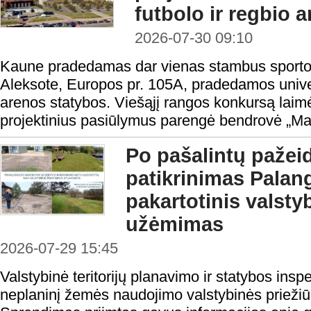
futbolo ir regbio 
2026-07-30 09:10
Kaune pradedamas dar vienas stambus sporto i
Aleksote, Europos pr. 105A, pradedamos univers
arenos statybos. Viešąjį rangos konkursą laimė
projektinius pasiūlymus parengė bendrovė „Ma
Po pašalintų pažei
patikrinimas Palang
pakartotinis valst
užėmimas
2026-07-29 15:45
Valstybinė teritorijų planavimo ir statybos ins
neplaninį žemės naudojimo valstybinės priežiū