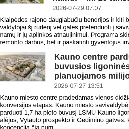
2026-07-29 07:07
Klaipėdos rajono daugiabučių bendrijos ir kiti
valdytojai šį rudenį vėl galės pretenduoti į sa
namų ir jų aplinkos atnaujinimui. Programa skirt
remonto darbus, bet ir paskatinti gyventojus inv
Kauno centre par
buvusios ligoninė
planuojamos milijo
2026-07-27 13:51
Kauno miesto centre pradedamas vienos didžiaus
konversijos etapas. Kauno miesto savivaldybė
parduoti 1,7 ha ploto buvusį LSMU Kauno ligo
alėjos, Vytauto prospekto ir Gedimino gatvės.
koncepciją čia num...