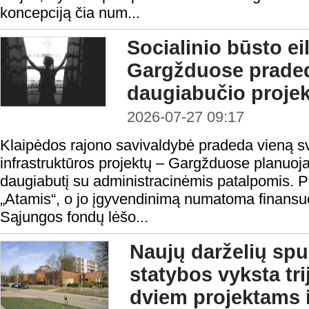
koncepciją čia num...
Socialinio būsto ei
Gargžduose prade
daugiabučio proje
2026-07-27 09:17
Klaipėdos rajono savivaldybė pradeda vieną sv
infrastruktūros projektų – Gargžduose planuojam
daugiabutį su administracinėmis patalpomis. 
„Atamis“, o jo įgyvendinimą numatoma finansu
Sąjungos fondų lėšo...
Naujų darželių spur
statybos vyksta tr
dviem projektams