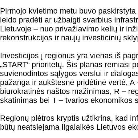
Pirmojo kvietimo metu buvo paskirstyta 
leido pradėti ar užbaigti svarbius infrast
Lietuvoje – nuo privažiavimo kelių ir inžin
rekonstrukcijos ir naujų investicinių sk
Investicijos į regionus yra vienas iš pa
„START“ prioritetų. Šis planas remiasi p
suvienodintos sąlygos verslui ir dialoga
pažanga ir aukštesnė pridėtinė vertė, A 
biurokratinės naštos mažinimas, R – regi
skatinimas bei T – tvarios ekonomikos 
Regionų plėtros kryptis užtikrina, kad in
būtų neatsiejama ilgalaikės Lietuvos ek