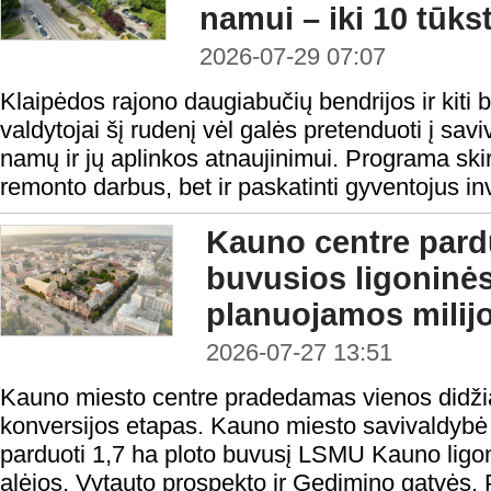
namui – iki 10 tūks
2026-07-29 07:07
Klaipėdos rajono daugiabučių bendrijos ir kiti
valdytojai šį rudenį vėl galės pretenduoti į sa
namų ir jų aplinkos atnaujinimui. Programa skirt
remonto darbus, bet ir paskatinti gyventojus inv
Kauno centre par
buvusios ligoninė
planuojamos milijo
2026-07-27 13:51
Kauno miesto centre pradedamas vienos didžiaus
konversijos etapas. Kauno miesto savivaldybė
parduoti 1,7 ha ploto buvusį LSMU Kauno ligo
alėjos, Vytauto prospekto ir Gedimino gatvės.