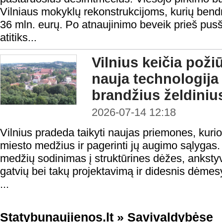
Vilniaus mokyklų rekonstrukcijoms, kurių bendr
36 mln. eurų. Po atnaujinimo beveik prieš pusši
atitiks...
Vilnius keičia poži
nauja technologija
brandžius želdiniu
2026-07-14 12:18
Vilnius pradeda taikyti naujas priemones, kuri
miesto medžius ir pagerinti jų augimo sąlygas.
medžių sodinimas į struktūrines dėžes, ankstyv
gatvių bei takų projektavimą ir didesnis dėmesys
...
Statybunaujienos.lt
»
Savivaldybėse