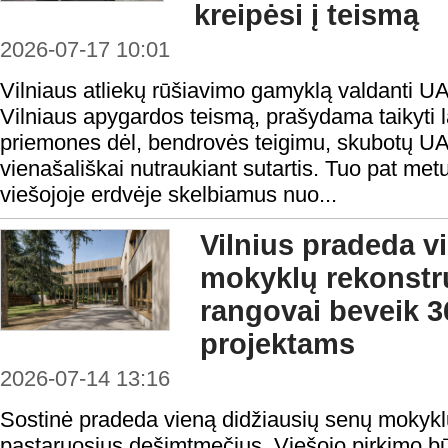
kreipėsi į teismą
2026-07-17 10:01
Vilniaus atliekų rūšiavimo gamyklą valdanti U
Vilniaus apygardos teismą, prašydama taikyti 
priemones dėl, bendrovės teigimu, skubotų 
vienašališkai nutraukiant sutartis. Tuo pat met
viešojoje erdvėje skelbiamus nuo...
Vilnius pradeda v
mokyklų rekonstru
rangovai beveik 3
projektams
2026-07-14 13:16
Sostinė pradeda vieną didžiausių senų mokyk
pastaruosius dešimtmečius. Viešojo pirkimo būd