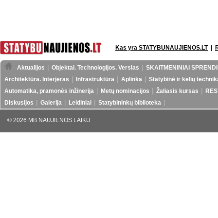
Kas yra STATYBUNAUJIENOS.LT
|
Aktualijos
Objektai. Technologijos. Verslas
SKAITMENINIAI SPRENDI
Architektūra. Interjeras
Infrastruktūra
Aplinka
Statybinė ir kelių technik
Automatika, pramonės inžinerija
Metų nominacijos
Žaliasis kursas
RES
Diskusijos
Galerija
Leidiniai
Statybininkų biblioteka
© 2026 MB NAUJIENOS LAIKU