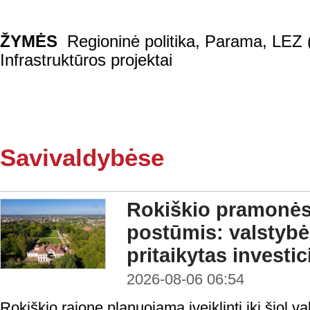
ŽYMĖS
Regioninė politika
,
Parama
,
LEZ 
Infrastruktūros projektai
Savivaldybėse
Rokiškio pramonės 
postūmis: valstybė
pritaikytas investi
2026-08-06 06:54
Rokiškio rajone planuojama įveiklinti iki šiol