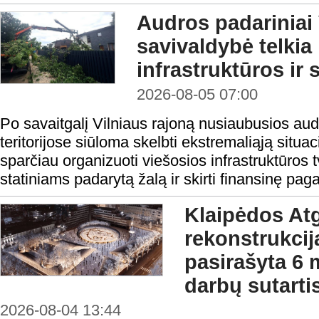
Audros padariniai 
savivaldybė telkia
infrastruktūros ir 
2026-08-05 07:00
Po savaitgalį Vilniaus rajoną nusiaubusios aud
teritorijose siūloma skelbti ekstremaliąją situa
sparčiau organizuoti viešosios infrastruktūros t
statiniams padarytą žalą ir skirti finansinę pag
Klaipėdos At
rekonstrukcij
pasirašyta 6 
darbų sutarti
2026-08-04 13:44