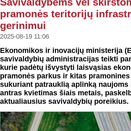
Savivaldybėms vėl skirsto
pramonės teritorijų infrast
gerinimui
2025-08-19 11:06
Ekonomikos ir inovacijų ministerija (
savivaldybių administracijas teikti p
kurie padėtų išvystyti laisvąsias ek
pramonės parkus ir kitas pramonines te
sukuriant patrauklią aplinką naujoms i
antras kvietimas šiais metais, paskelb
aktualiausius savivaldybių poreikius.