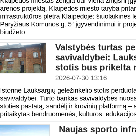
Klaipėdos miestas žengia dar vieną žingsnį į
arenos projektą. Klaipėdos miesto taryba pritar
infrastruktūros plėtra Klaipėdoje: šiuolaikinės
Paryžiaus Komunos g. 5“ įgyvendinimui ir proje
biudžeto...
Valstybės turtas p
savivaldybei: Lauks
stotis bus prikelta 
2026-07-30 13:16
Istorinė Lauksargių geležinkelio stotis perduo
savivaldybei. Turto bankas savivaldybės nuos
stoties pastatą, sandėlį ir krovinių platformą –
pritaikytas bendruomenės, kultūros, edukacijos
Naujas sporto infr