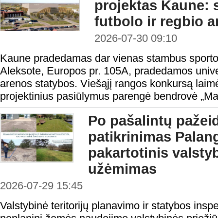
projektas Kaune:
futbolo ir regbio 
2026-07-30 09:10
Kaune pradedamas dar vienas stambus sporto i
Aleksote, Europos pr. 105A, pradedamos univers
arenos statybos. Viešąjį rangos konkursą laimė
projektinius pasiūlymus parengė bendrovė „Ma
Po pašalintų pažei
patikrinimas Palang
pakartotinis valst
užėmimas
2026-07-29 15:45
Valstybinė teritorijų planavimo ir statybos ins