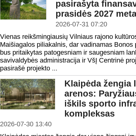
pasirašyta finansav
prasidės 2027 meta
2026-07-31 07:20
Vienas reikšmingiausių Vilniaus rajono kultūro
Maišiagalos piliakalnis, dar vadinamas Bonos p
bus pritaikytas patogesniam ir saugesniam lan
savivaldybės administracija ir VšĮ Centrinė pr
pasirašė projekto ...
Klaipėda žengia 
arenos: Paryžia
iškils sporto inf
kompleksas
2026-07-30 13:40