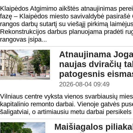
Klaipėdos Atgimimo aikštės atnaujinimas perei
fazę – Klaipėdos miesto savivaldybė pasirašė 
rangos darbų sutartį su viešąjį pirkimą laimėju
Rekonstrukcijos darbus planuojama pradėti rugp
rangovas įsipa...
Atnaujinama Jogai
naujas dviračių tak
patogesnis eisma
2026-08-04 09:49
Vilniaus centre vyksta vienos svarbiausių mies
kapitalinio remonto darbai. Vienoje gatvės pusė
šaligatviai, o artimiausiu metu darbai persikels 
Maišiagalos piliaka