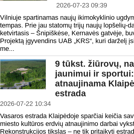
2026-07-23 09:39
Vilniuje spartinamas naujų ikimokyklinio ugdymo
tempas. Prie jau statomų trijų naujų lopšelių-da
ketvirtasis – Šnipiškėse, Kernavės gatvėje, buvu
Projektą įgyvendins UAB „KRS“, kuri darželį įsi
me...
9 tūkst. žiūrovų, n
jaunimui ir sportui:
atnaujinama Klaip
estrada
2026-07-22 10:34
Vasaros estrada Klaipėdoje sparčiai keičia sav
miesto kultūros erdvių atnaujinimo darbai vyks
Rekonstrukcijos tikslas – ne tik pritaikyti estr