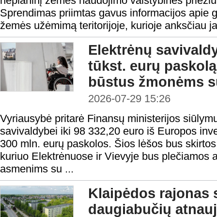
neplaninį žemės naudojimo valstybinės priežiū
Sprendimas priimtas gavus informacijos apie g
žemės užėmimą teritorijoje, kurioje anksčiau j
Elektrėnų savivald
tūkst. eurų paskolą 
būstus žmonėms su
2026-07-29 15:26
Vyriausybė pritarė Finansų ministerijos siūlymu
savivaldybei iki 98 332,20 euro iš Europos inv
300 mln. eurų paskolos. Šios lėšos bus skirtos 
kuriuo Elektrėnuose ir Vievyje bus plečiamos
asmenims su ...
Klaipėdos rajonas 
daugiabučių atnauj