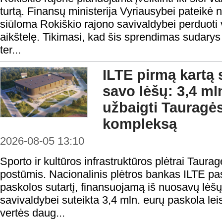
turtą. Finansų ministerija Vyriausybei pateikė 
siūloma Rokiškio rajono savivaldybei perduoti v
aikštelę. Tikimasi, kad šis sprendimas sudarys
ter...
ILTE pirmą kartą 
savo lėšų: 3,4 ml
užbaigti Tauragės
kompleksą
2026-08-05 13:10
Sporto ir kultūros infrastruktūros plėtrai Taura
postūmis. Nacionalinis plėtros bankas ILTE pas
paskolos sutartį, finansuojamą iš nuosavų lėš
savivaldybei suteikta 3,4 mln. eurų paskola lei
vertės daug...