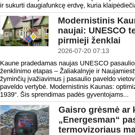
ir sukurti daugiafunkcę erdvę, kuria klaipėdieči
Modernistinis Ka
naujai: UNESCO ter
pirmieji ženklai
2026-07-20 07:13
Kaune pradedamas naujas UNESCO pasaulio pa
ženklinimo etapas – Žaliakalnyje ir Naujamiest
žyminčių įvažiavimus į pasaulio paveldo vie
paveldo vertybė. Modernistinis Kaunas: optim
1939“. Šis sprendimas padės gyventojams...
Gaisro grėsmė ar 
„Energesman“ pa
termovizoriaus ma