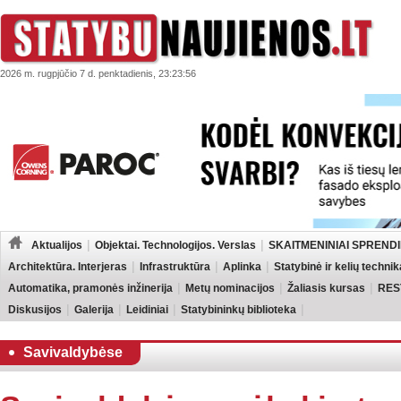
2026 m. rugpjūčio 7 d. penktadienis, 23:23:56
Aktualijos
Objektai. Technologijos. Verslas
SKAITMENINIAI SPRENDI
Architektūra. Interjeras
Infrastruktūra
Aplinka
Statybinė ir kelių technik
Automatika, pramonės inžinerija
Metų nominacijos
Žaliasis kursas
RES
Diskusijos
Galerija
Leidiniai
Statybininkų biblioteka
Savivaldybėse