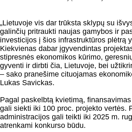
„Lietuvoje vis dar trūksta sklypų su išvys
galinčių pritraukti naujas gamybos ir pa
investicijos į šios infrastruktūros plėtrą 
Kiekvienas dabar įgyvendintas projektas
stipresnės ekonomikos kūrimo, geresn
gyventi ir dirbti čia, Lietuvoje, bei užtikr
– sako pranešime cituojamas ekonomikos
Lukas Savickas.
Pagal paskelbtą kvietimą, finansavimas
gali siekti iki 100 proc. projekto vertės
administracijos gali teikti iki 2025 m. ru
atrenkami konkurso būdu.