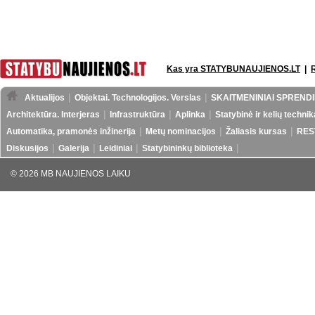
Kas yra STATYBUNAUJIENOS.LT
|
Aktualijos
Objektai. Technologijos. Verslas
SKAITMENINIAI SPRENDI
Architektūra. Interjeras
Infrastruktūra
Aplinka
Statybinė ir kelių technik
Automatika, pramonės inžinerija
Metų nominacijos
Žaliasis kursas
RES
Diskusijos
Galerija
Leidiniai
Statybininkų biblioteka
© 2026 MB NAUJIENOS LAIKU