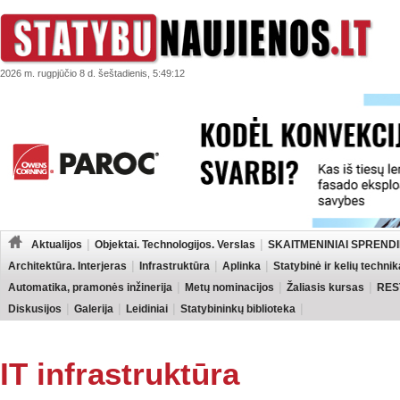
2026 m. rugpjūčio 8 d. šeštadienis, 5:49:12
Aktualijos
Objektai. Technologijos. Verslas
SKAITMENINIAI SPRENDI
Architektūra. Interjeras
Infrastruktūra
Aplinka
Statybinė ir kelių technik
Automatika, pramonės inžinerija
Metų nominacijos
Žaliasis kursas
RES
Diskusijos
Galerija
Leidiniai
Statybininkų biblioteka
IT infrastruktūra