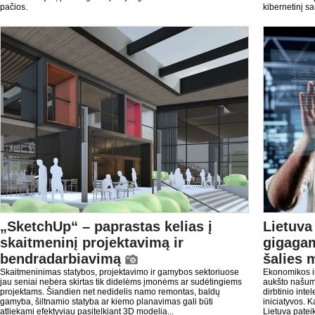
pačios.
kibernetinį s
„SketchUp“ – paprastas kelias į
Lietuva
skaitmeninį projektavimą ir
gigagam
bendradarbiavimą
šalies 
Skaitmeninimas statybos, projektavimo ir gamybos sektoriuose
Ekonomikos ir
jau seniai nebėra skirtas tik didelėms įmonėms ar sudėtingiems
aukšto našum
projektams. Šiandien net nedidelis namo remontas, baldų
dirbtinio inte
gamyba, šiltnamio statyba ar kiemo planavimas gali būti
iniciatyvos. K
atliekami efektyviau pasitelkiant 3D modelia...
Lietuva patei