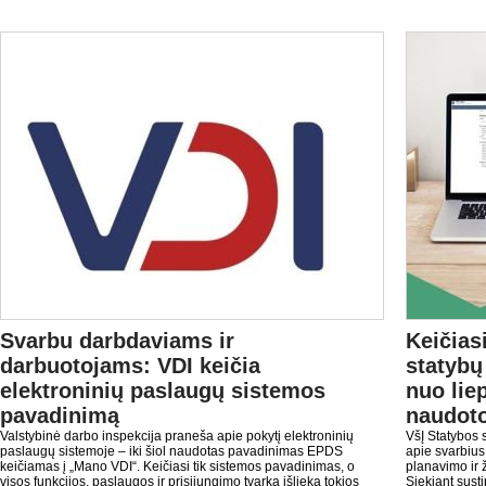
Svarbu darbdaviams ir
Keičias
darbuotojams: VDI keičia
statybų
elektroninių paslaugų sistemos
nuo lie
pavadinimą
naudot
Valstybinė darbo inspekcija praneša apie pokytį elektroninių
VšĮ Statybos 
paslaugų sistemoje – iki šiol naudotas pavadinimas EPDS
apie svarbius 
keičiamas į „Mano VDI“. Keičiasi tik sistemos pavadinimas, o
planavimo ir 
visos funkcijos, paslaugos ir prisijungimo tvarka išlieka tokios
Siekiant susti