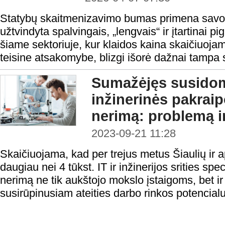
Statybų skaitmenizavimo bumas primena savoti
užtvindyta spalvingais, „lengvais“ ir įtartinai p
šiame sektoriuje, kur klaidos kaina skaičiuojama
teisine atsakomybe, blizgi išorė dažnai tampa 
Sumažėjęs susidom
inžinerinės pakraip
nerimą: problemą i
2023-09-21 11:28
Skaičiuojama, kad per trejus metus Šiaulių ir 
daugiau nei 4 tūkst. IT ir inžinerijos srities spe
nerimą ne tik aukštojo mokslo įstaigoms, bet ir
susirūpinusiam ateities darbo rinkos potencialu.