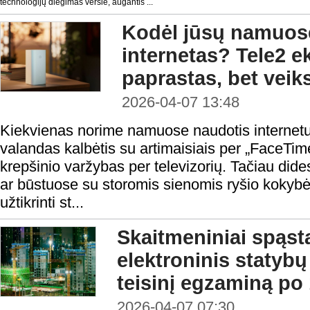
technologijų diegimas versle, augantis ...
Kodėl jūsų namuose
internetas? Tele2 e
paprastas, bet veik
2026-04-07 13:48
Kiekvienas norime namuose naudotis internetu 
valandas kalbėtis su artimaisiais per „FaceTim
krepšinio varžybas per televizorių. Tačiau d
ar būstuose su storomis sienomis ryšio kokybė
užtikrinti st...
Skaitmeniniai spąsta
elektroninis statybų
teisinį egzaminą po
2026-04-07 07:30