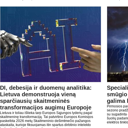
DI, debesija ir duomenų analitika:
Special
Lietuva demonstruoja vieną
smūgio 
sparčiausių skaitmeninės
galima 
transformacijos augimų Europoje
Pirmosios pav
sezono pradžią
Lietuva ir toliau išlieka tarp Europos Sąjungos lyderių pagal
su sugadinta 
skaitmeninę transformaciją. Tai patvirtino Europos Komisijos
šuolių padari
paskelbta 2026 metų Skaitmeninio dešimtmečio pažangos
elektros tinklo
ataskaita, kurioje fiksuojamas itin spartus dirbtinio intelekto