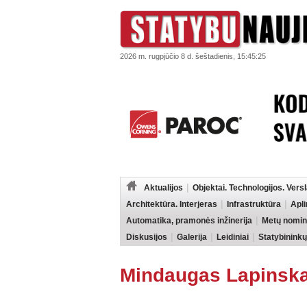
2026 m. rugpjūčio 8 d. šeštadienis, 15:45:25
Aktualijos
Objektai. Technologijos. Vers
Architektūra. Interjeras
Infrastruktūra
Apl
Automatika, pramonės inžinerija
Metų nomin
Diskusijos
Galerija
Leidiniai
Statybininkų
Mindaugas Lapinsk