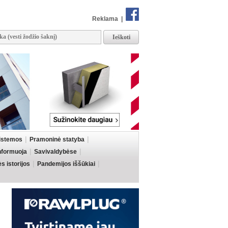
Reklama
|
sistemos
Pramoninė statyba
informuoja
Savivaldybėse
 istorijos
Pandemijos iššūkiai