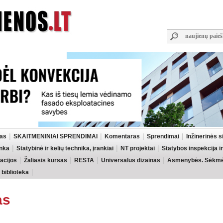
las
SKAITMENINIAI SPRENDIMAI
Komentaras
Sprendimai
Inžinerinės 
inka
Statybinė ir kelių technika, įrankiai
NT projektai
Statybos inspekcija 
acijos
Žaliasis kursas
RESTA
Universalus dizainas
Asmenybės. Sėkmės
 biblioteka
as