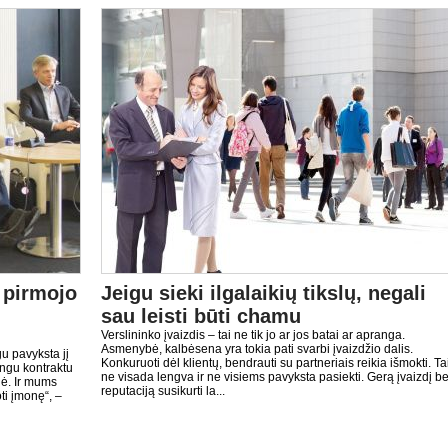
 pirmojo
Jeigu sieki ilgalaikių tikslų, negali
sau leisti būti chamu
Verslininko įvaizdis – tai ne tik jo ar jos batai ar apranga.
Asmenybė, kalbėsena yra tokia pati svarbi įvaizdžio dalis.
u pavyksta jį
Konkuruoti dėl klientų, bendrauti su partneriais reikia išmokti. Ta
ingu kontraktu
ne visada lengva ir ne visiems pavyksta pasiekti. Gerą įvaizdį be
elė. Ir mums
reputaciją susikurti la...
ti įmonę“, –