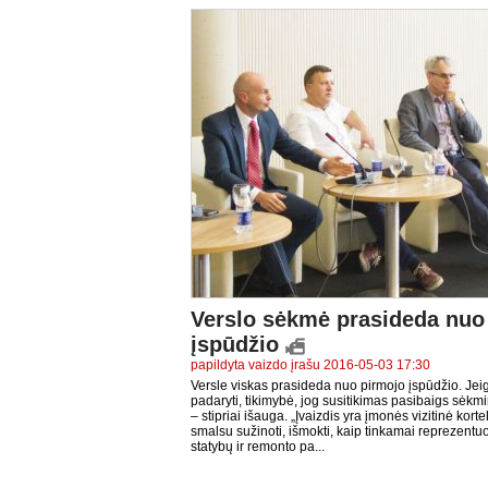
Verslo sėkmė prasideda nuo
įspūdžio
papildyta vaizdo įrašu 2016-05-03 17:30
Versle viskas prasideda nuo pirmojo įspūdžio. Jeig
padaryti, tikimybė, jog susitikimas pasibaigs sėkm
– stipriai išauga. „Įvaizdis yra įmonės vizitinė kort
smalsu sužinoti, išmokti, kaip tinkamai reprezentuo
statybų ir remonto pa...