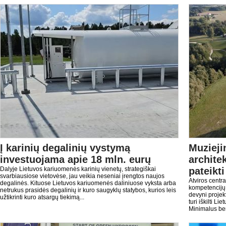
Į karinių degalinių vystymą
Muzieji
investuojama apie 18 mln. eurų
archite
Dalyje Lietuvos kariuomenės karinių vienetų, strategiškai
pateikt
svarbiausiose vietovėse, jau veikia neseniai įrengtos naujos
Atviros centr
degalinės. Kituose Lietuvos kariuomenės daliniuose vyksta arba
kompetencijų 
netrukus prasidės degalinių ir kuro saugyklų statybos, kurios leis
devyni projek
užtikrinti kuro atsargų tiekimą...
turi iškilti L
Minimalus ben