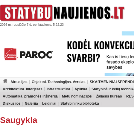
2026 m. rugpjūčio 7 d. penktadienis, 5:22:23
Aktualijos
Objektai. Technologijos. Verslas
SKAITMENINIAI SPRENDI
Architektūra. Interjeras
Infrastruktūra
Aplinka
Statybinė ir kelių technik
Automatika, pramonės inžinerija
Metų nominacijos
Žaliasis kursas
RES
Diskusijos
Galerija
Leidiniai
Statybininkų biblioteka
Saugykla