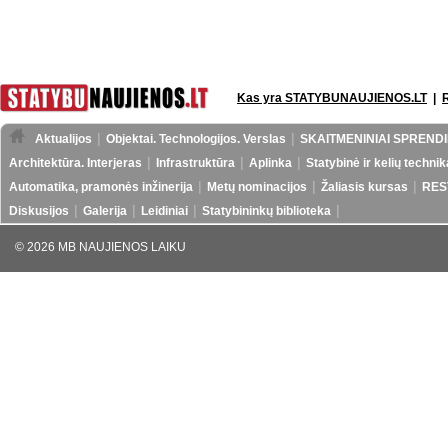
Kas yra STATYBUNAUJIENOS.LT
|
Aktualijos
Objektai. Technologijos. Verslas
SKAITMENINIAI SPRENDI
Architektūra. Interjeras
Infrastruktūra
Aplinka
Statybinė ir kelių technik
Automatika, pramonės inžinerija
Metų nominacijos
Žaliasis kursas
RES
Diskusijos
Galerija
Leidiniai
Statybininkų biblioteka
© 2026 MB NAUJIENOS LAIKU