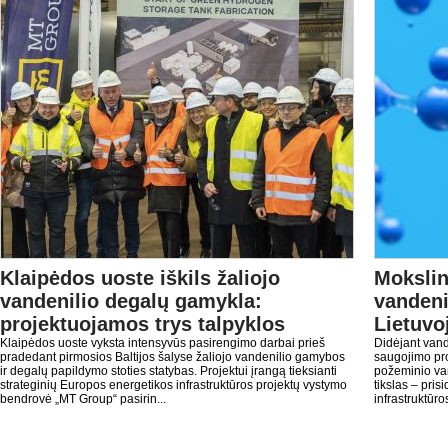
Klaipėdos uoste iškils žaliojo
Mokslin
vandenilio degalų gamykla:
vandeni
projektuojamos trys talpyklos
Lietuvo
Klaipėdos uoste vyksta intensyvūs pasirengimo darbai prieš
Didėjant vand
pradedant pirmosios Baltijos šalyse žaliojo vandenilio gamybos
saugojimo pro
ir degalų papildymo stoties statybas. Projektui įrangą tieksianti
požeminio van
strateginių Europos energetikos infrastruktūros projektų vystymo
tikslas – pris
bendrovė „MT Group“ pasirin...
infrastruktūros