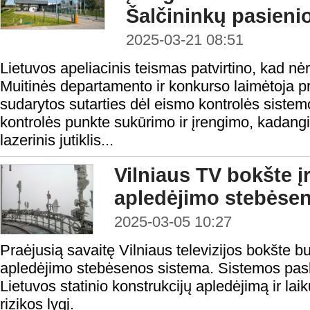
Šalčininkų pasieni
2025-03-21 08:51
Lietuvos apeliacinis teismas patvirtino, kad nėr
Muitinės departamento ir konkurso laimėtoja p
sudarytos sutarties dėl eismo kontrolės sistem
kontrolės punkte sukūrimo ir įrengimo, kadang
lazerinis jutiklis...
Vilniaus TV bokšte į
apledėjimo stebėse
2025-03-05 10:27
Praėjusią savaitę Vilniaus televizijos bokšte bu
apledėjimo stebėsenos sistema. Sistemos paski
Lietuvos statinio konstrukcijų apledėjimą ir laik
rizikos lygį.