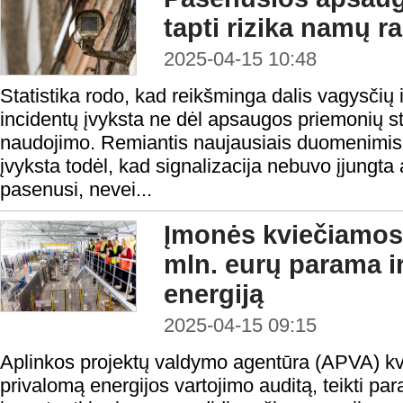
tapti rizika namų r
2025-04-15 10:48
Statistika rodo, kad reikšminga dalis vagysčių ir
incidentų įvyksta ne dėl apsaugos priemonių s
naudojimo. Remiantis naujausiais duomenimis, 
įvyksta todėl, kad signalizacija nebuvo įjungta
pasenusi, nevei...
Įmonės kviečiamos 
mln. eurų parama i
energiją
2025-04-15 09:15
Aplinkos projektų valdymo agentūra (APVA) kvi
privalomą energijos vartojimo auditą, teikti par