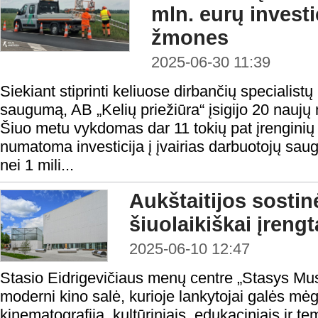
mln. eurų investic
žmones
2025-06-30 11:39
Siekiant stiprinti keliuose dirbančių specialistų
saugumą, AB „Kelių priežiūra“ įsigijo 20 naujų
Šiuo metu vykdomas dar 11 tokių pat įrenginių
numatoma investicija į įvairias darbuotojų s
nei 1 mili...
Aukštaitijos sostin
šiuolaikiškai įrengt
2025-06-10 12:47
Stasio Eidrigevičiaus menų centre „Stasys Mu
moderni kino salė, kurioje lankytojai galės mė
kinematografija, kultūriniais, edukaciniais ir tem