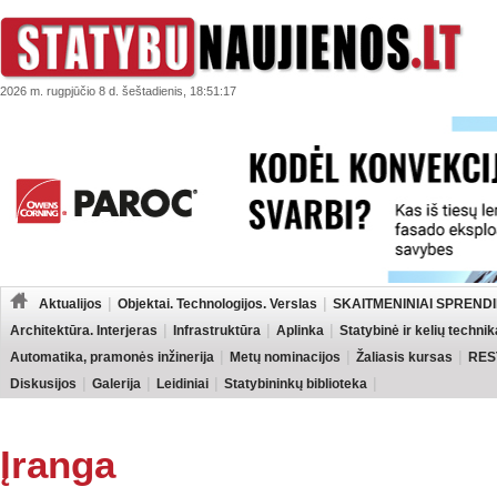
2026 m. rugpjūčio 8 d. šeštadienis, 18:51:17
Aktualijos
Objektai. Technologijos. Verslas
SKAITMENINIAI SPRENDI
Architektūra. Interjeras
Infrastruktūra
Aplinka
Statybinė ir kelių technik
Automatika, pramonės inžinerija
Metų nominacijos
Žaliasis kursas
RES
Diskusijos
Galerija
Leidiniai
Statybininkų biblioteka
Įranga