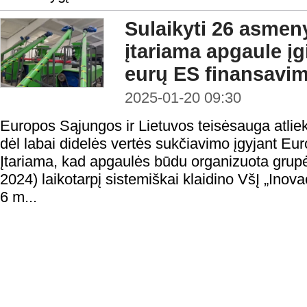
Sulaikyti 26 asmen
įtariama apgaule įg
eurų ES finansavi
2025-01-20 09:30
Europos Sąjungos ir Lietuvos teisėsauga atlie
dėl labai didelės vertės sukčiavimo įgyjant Eu
Įtariama, kad apgaulės būdu organizuota grupė
2024) laikotarpį sistemiškai klaidino VšĮ „Inova
6 m...