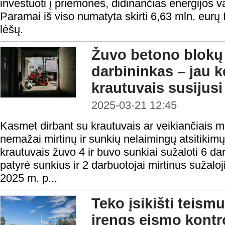
investuoti į priemones, didinančias energijos 
Paramai iš viso numatyta skirti 6,63 mln. eurų
lėšų.
Žuvo betono blokų
darbininkas – jau ke
krautuvais susijus
2025-03-21 12:45
Kasmet dirbant su krautuvais ar veikiančiais 
nemažai mirtinų ir sunkių nelaimingų atsitikim
krautuvais žuvo 4 ir buvo sunkiai sužaloti 6 da
patyrė sunkius ir 2 darbuotojai mirtinus sužaloj
2025 m. p...
Teko įsikišti teismu
įrengs eismo kontr