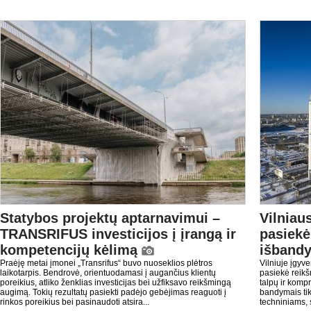
Statybos projektų aptarnavimui –
Vilniau
TRANSRIFUS investicijos į įrangą ir
pasiekė
kompetencijų kėlimą
išbandy
Praėję metai įmonei „Transrifus“ buvo nuoseklios plėtros
Vilniuje įgyv
laikotarpis. Bendrovė, orientuodamasi į augančius klientų
pasiekė reikš
poreikius, atliko ženklias investicijas bei užfiksavo reikšmingą
talpų ir komp
augimą. Tokių rezultatų pasiekti padėjo gebėjimas reaguoti į
bandymais tikr
rinkos poreikius bei pasinaudoti atsira...
techniniams, s