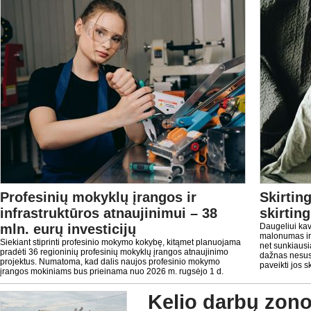
Profesinių mokyklų įrangos ir
Skirtin
infrastruktūros atnaujinimui – 38
skirtin
mln. eurų investicijų
Daugeliui kava
malonumas ir j
Siekiant stiprinti profesinio mokymo kokybę, kitąmet planuojama
net sunkiausi
pradėti 36 regioninių profesinių mokyklų įrangos atnaujinimo
dažnas nesusi
projektus. Numatoma, kad dalis naujos profesinio mokymo
paveikti jos sk
įrangos mokiniams bus prieinama nuo 2026 m. rugsėjo 1 d.
Kelio darbų zon