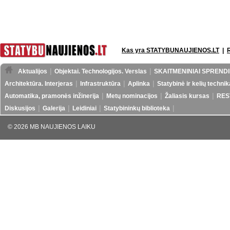
Kas yra STATYBUNAUJIENOS.LT
|
Aktualijos
Objektai. Technologijos. Verslas
SKAITMENINIAI SPRENDI
Architektūra. Interjeras
Infrastruktūra
Aplinka
Statybinė ir kelių technik
Automatika, pramonės inžinerija
Metų nominacijos
Žaliasis kursas
RES
Diskusijos
Galerija
Leidiniai
Statybininkų biblioteka
© 2026 MB NAUJIENOS LAIKU