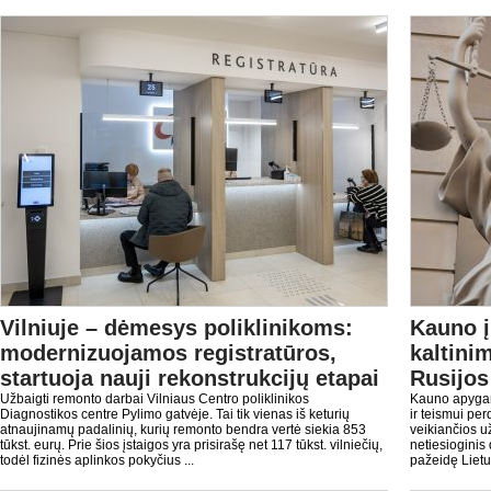
Vilniuje – dėmesys poliklinikoms:
Kauno 
modernizuojamos registratūros,
kaltini
startuoja nauji rekonstrukcijų etapai
Rusijos
Užbaigti remonto darbai Vilniaus Centro poliklinikos
Kauno apygar
Diagnostikos centre Pylimo gatvėje. Tai tik vienas iš keturių
ir teismui pe
atnaujinamų padalinių, kurių remonto bendra vertė siekia 853
veikiančios u
tūkst. eurų. Prie šios įstaigos yra prisirašę net 117 tūkst. vilniečių,
netiesioginis
todėl fizinės aplinkos pokyčius ...
pažeidę Lietu