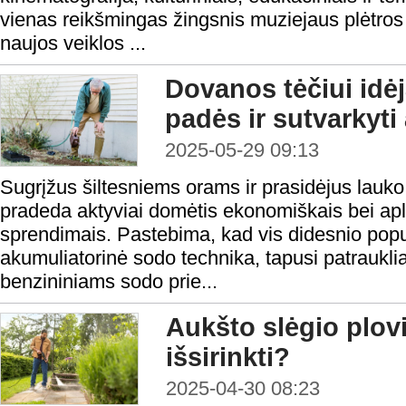
vienas reikšmingas žingsnis muziejaus plėtros 
naujos veiklos ...
Dovanos tėčiui idėja
padės ir sutvarkyti 
2025-05-29 09:13
Sugrįžus šiltesniems orams ir prasidėjus lauk
pradeda aktyviai domėtis ekonomiškais bei apl
sprendimais. Pastebima, kad vis didesnio popul
akumuliatorinė sodo technika, tapusi patrauklia
benzininiams sodo prie...
Aukšto slėgio plov
išsirinkti?
2025-04-30 08:23