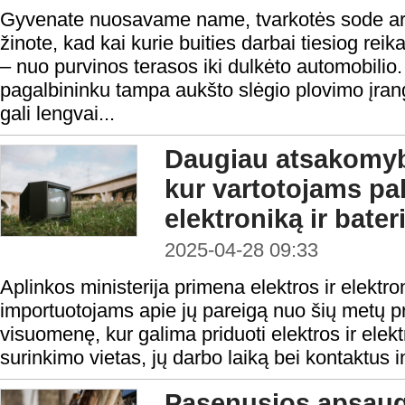
Gyvenate nuosavame name, tvarkotės sode arb
žinote, kad kai kurie buities darbai tiesiog rei
– nuo purvinos terasos iki dulkėto automobili
pagalbininku tampa aukšto slėgio plovimo įranga
gali lengvai...
Daugiau atsakomy
kur vartotojams pal
elektroniką ir bater
2025-04-28 09:33
Aplinkos ministerija primena elektros ir elektr
importuotojams apie jų pareigą nuo šių metų pr
visuomenę, kur galima priduoti elektros ir elekt
surinkimo vietas, jų darbo laiką bei kontaktus in
Pasenusios apsaug