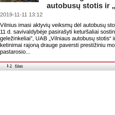
autobusų stotis ir
2019-11-11 13:12
Vilnius imasi aktyvių veiksmų dėl autobusų stot
11 d. savivaldybėje pasirašyti keturšaliai sosti
geležinkeliai”, UAB „Vilniaus autobusų stotis“
ketinimai rajoną drauge paversti prestižiniu m
pastarosio...
1
2
Kitas