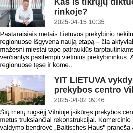
Kas iš tikrųjų dikt
rinkoje?
2025-04-15 10:35
Pastaraisiais metais Lietuvos prekybinio nekiln
regionuose išgyvena naują etapą – čia aktyviai 
mažesni miestai tapo patrauklūs tarptautiniam
verčiantys pasitempti vietinius prekybininkus. A
regionuose tęsė ir kome...
YIT LIETUVA vykdy
prekybos centro Vil
2025-04-02 09:46
Šių metų rugsėjį Vilniuje įsikūręs prekybos ce
metus truksiančiai rekonstrukcijai. Komercinio n
valdymo bendrovė „Baltisches Haus" praneša a