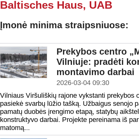
Baltisches Haus, UAB
Įmonė minima straipsniuose:
Prekybos centro „M
Vilniuje: pradėti ko
montavimo darbai
2026-03-04 09:30
Vilniaus Viršuliškių rajone vykstanti prekybos 
pasiekė svarbų lūžio tašką. Užbaigus senojo 
pamatų duobės įrengimo etapą, statybų aikštel
konstruktyvo darbai. Projekte pereinama iš par
matomą...