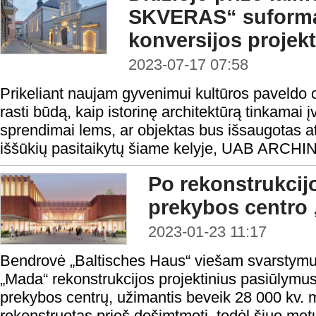
SKVERAS“ suforma
konversijos projekt
2023-07-17 07:58
Prikeliant naujam gyvenimui kultūros paveldo o
rasti būdą, kaip istorinę architektūrą tinkamai įvei
sprendimai lems, ar objektas bus išsaugotas at
iššūkių pasitaikytų šiame kelyje, UAB ARCHI
Po rekonstrukcijo
prekybos centro
2023-01-23 11:17
Bendrovė „Baltisches Haus“ viešam svarstymui
„Mada“ rekonstrukcijos projektinius pasiūlymus
prekybos centrų, užimantis beveik 28 000 kv. m
rekonstruotas prieš dešimtmetį, todėl šiuo me