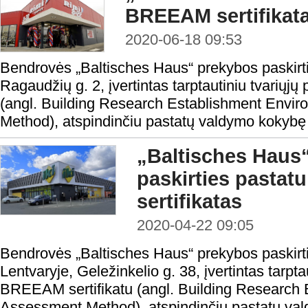
BREEAM sertifikat
2020-06-18 09:53
Bendrovės „Baltisches Haus“ prekybos paskirt
Ragaudžių g. 2, įvertintas tarptautiniu tvariųj
(angl. Building Research Establishment Envi
Method), atspindinčiu pastatų valdymo kokybę b
„Baltisches Haus
paskirties pastat
sertifikatas
2020-04-22 09:05
Bendrovės „Baltisches Haus“ prekybos paskirti
Lentvaryje, Geležinkelio g. 38, įvertintas tarpta
BREEAM sertifikatu (angl. Building Research
Assessment Method), atspindinčiu pastatų val