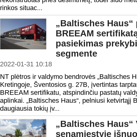
rinkos situac...
„Baltisches Haus“ p
BREEAM sertifikatą:
pasiekimas prekybi
segmente
2022-01-31 10:18
NT plėtros ir valdymo bendrovės „Baltisches 
Kretingoje, Šventosios g. 27B, įvertintas tarpta
BREEAM sertifikatu, atspindinčiu pastatų val
aplinkai. „Baltisches Haus“, pelniusi ketvirtąj
daugiausia tokių įv...
„Baltisches Haus“ 
senamiestyje išnu