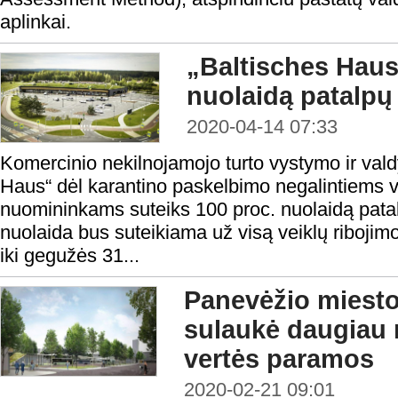
aplinkai.
„Baltisches Haus
nuolaidą patalp
2020-04-14 07:33
Komercinio nekilnojamojo turto vystymo ir va
Haus“ dėl karantino paskelbimo negalintiems v
nuomininkams suteiks 100 proc. nuolaidą pat
nuolaida bus suteikiama už visą veiklų ribojimo 
iki gegužės 31...
Panevėžio miesto
sulaukė daugiau 
vertės paramos
2020-02-21 09:01