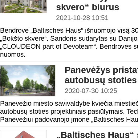
skvero“ biurus
2021-10-28 10:51
Bendrovė „Baltisches Haus“ išnuomojo visą 300
„Bokšto skvere“. Sandoris sudarytas su Danijo
„CLOUDEON part of Devoteam“. Bendrovės sus
nuomos.
Panevėžys prista
autobusų stoties
2020-07-30 10:25
Panevėžio miesto savivaldybė kviečia miestieč
autobusų stoties projektiniais pasiūlymais. Tech
Panevėžiui padovanojo įmonė „Baltisches Hau
„Baltisches Haus“ s