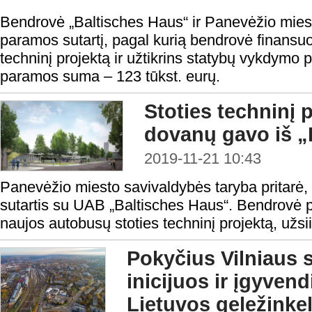
Bendrovė „Baltisches Haus“ ir Panevėžio mies
paramos sutartį, pagal kurią bendrovė finansu
techninį projektą ir užtikrins statybų vykdymo
paramos suma – 123 tūkst. eurų.
Stoties techninį 
dovanų gavo iš „
2019-11-21 10:43
Panevėžio miesto savivaldybės taryba pritarė
sutartis su UAB „Baltisches Haus“. Bendrovė 
naujos autobusų stoties techninį projektą, užsi
Pokyčius Vilniaus s
inicijuos ir įgyven
Lietuvos geležinkeli