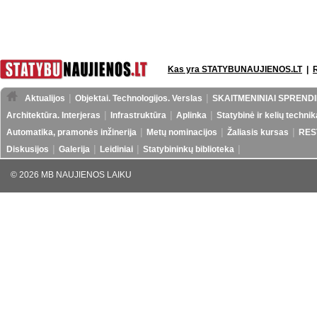
Kas yra STATYBUNAUJIENOS.LT
|
Aktualijos
Objektai. Technologijos. Verslas
SKAITMENINIAI SPRENDI
Architektūra. Interjeras
Infrastruktūra
Aplinka
Statybinė ir kelių technik
Automatika, pramonės inžinerija
Metų nominacijos
Žaliasis kursas
RES
Diskusijos
Galerija
Leidiniai
Statybininkų biblioteka
© 2026 MB NAUJIENOS LAIKU