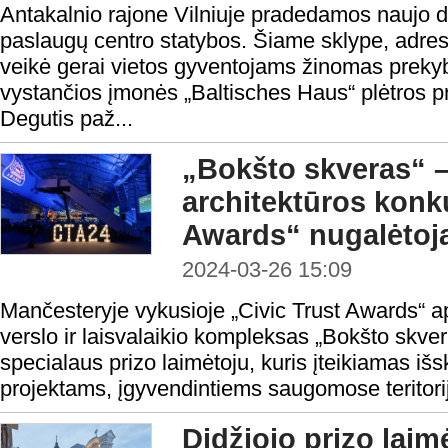
Antakalnio rajone Vilniuje pradedamos naujo d
paslaugų centro statybos. Šiame sklype, adresu 
veikė gerai vietos gyventojams žinomas prekyb
vystančios įmonės „Baltisches Haus“ plėtros p
Degutis paž...
„Bokšto skveras“ –
architektūros konk
Awards“ nugalėtoj
2024-03-26 15:09
Mančesteryje vykusioje „Civic Trust Awards“ 
verslo ir laisvalaikio kompleksas „Bokšto skver
specialaus prizo laimėtoju, kuris įteikiamas išs
projektams, įgyvendintiems saugomose teritori
Didžiojo prizo la