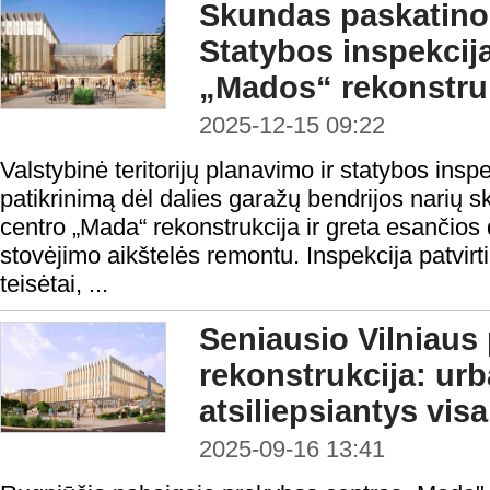
Skundas paskatino 
Statybos inspekcij
„Mados“ rekonstru
2025-12-15 09:22
Valstybinė teritorijų planavimo ir statybos insp
patikrinimą dėl dalies garažų bendrijos narių 
centro „Mada“ rekonstrukcija ir greta esančio
stovėjimo aikštelės remontu. Inspekcija patvir
teisėtai, ...
Seniausio Vilniaus
rekonstrukcija: urb
atsiliepsiantys vis
2025-09-16 13:41