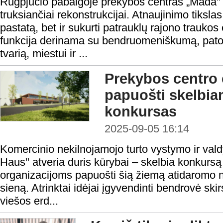
Rugpjūčio pabaigoje prekybos centras „Mada"
truksiančiai rekonstrukcijai. Atnaujinimo tiksla
pastatą, bet ir sukurti patrauklų rajono trauko
funkcija derinama su bendruomeniškumą, patog
tvarią, miestui ir ...
Prekybos centro 
papuošti skelbi
konkursas
2025-09-05 16:14
Komercinio nekilnojamojo turto vystymo ir va
Haus" atveria duris kūrybai – skelbia konkurs
organizacijoms papuošti šią žiemą atidaromo n
sieną. Atrinktai idėjai įgyvendinti bendrovė ski
viešos erd...