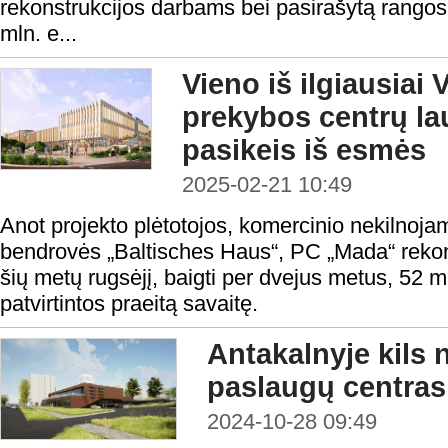
rekonstrukcijos darbams bei pasirašytą rangos s
mln. e...
Vieno iš ilgiausiai 
prekybos centrų la
pasikeis iš esmės
2025-02-21 10:49
Anot projekto plėtotojos, komercinio nekilnojam
bendrovės „Baltisches Haus“, PC „Mada“ rekon
šių metų rugsėjį, baigti per dvejus metus, 52 ml
patvirtintos praeitą savaitę.
Antakalnyje kils 
paslaugų centras
2024-10-28 09:49