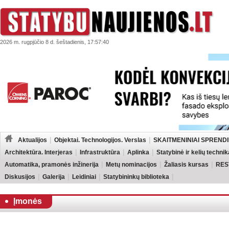
2026 m. rugpjūčio 8 d. šeštadienis, 17:57:40
Aktualijos
Objektai. Technologijos. Verslas
SKAITMENINIAI SPRENDI
Architektūra. Interjeras
Infrastruktūra
Aplinka
Statybinė ir kelių technik
Automatika, pramonės inžinerija
Metų nominacijos
Žaliasis kursas
RES
Diskusijos
Galerija
Leidiniai
Statybininkų biblioteka
Įmonės