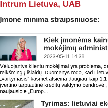
Intrum Lietuva, UAB
Įmonė minima straipsniuose:
Kiek įmonėms kain
mokėjimų administ
2023-05-11 14:38
Vėluojantys klientų mokėjimai yra problema, dė
reikšmingų išlaidų. Duomenys rodo, kad Liet
„vaikymasis“ kasmet atsieina daugiau kaip 1,1
įvertino tarptautinė kreditų valdymo bendrovė „
naujausioje „Europ...
Tyrimas: lietuviai 