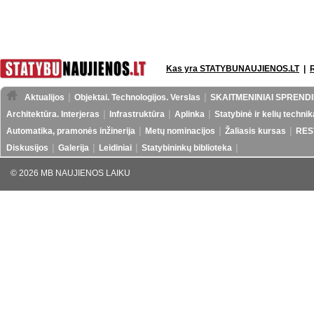
Kas yra STATYBUNAUJIENOS.LT
|
Aktualijos
Objektai. Technologijos. Verslas
SKAITMENINIAI SPRENDI
Architektūra. Interjeras
Infrastruktūra
Aplinka
Statybinė ir kelių technik
Automatika, pramonės inžinerija
Metų nominacijos
Žaliasis kursas
RES
Diskusijos
Galerija
Leidiniai
Statybininkų biblioteka
© 2026 MB NAUJIENOS LAIKU