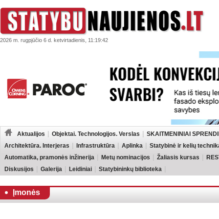
2026 m. rugpjūčio 6 d. ketvirtadienis, 11:19:42
Aktualijos
Objektai. Technologijos. Verslas
SKAITMENINIAI SPRENDI
Architektūra. Interjeras
Infrastruktūra
Aplinka
Statybinė ir kelių technik
Automatika, pramonės inžinerija
Metų nominacijos
Žaliasis kursas
RES
Diskusijos
Galerija
Leidiniai
Statybininkų biblioteka
Įmonės