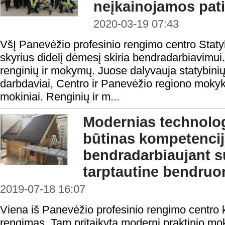
neįkainojamos pati
2020-03-19 07:43
VšĮ Panevėžio profesinio rengimo centro Stat
skyrius didelį dėmesį skiria bendradarbiavimui.
renginių ir mokymų. Juose dalyvauja statybini
darbdaviai, Centro ir Panevėžio regiono mokykl
mokiniai. Renginių ir m...
Modernias technologi
būtinas kompetenci
bendradarbiaujant su
tarptautine bendru
2019-07-18 16:07
Viena iš Panevėžio profesinio rengimo centro k
rengimas. Tam pritaikyta moderni praktinio m