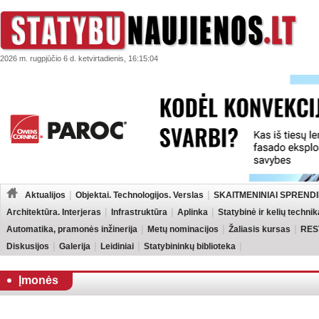
2026 m. rugpjūčio 6 d. ketvirtadienis, 16:15:04
Aktualijos
Objektai. Technologijos. Verslas
SKAITMENINIAI SPRENDI
Architektūra. Interjeras
Infrastruktūra
Aplinka
Statybinė ir kelių technik
Automatika, pramonės inžinerija
Metų nominacijos
Žaliasis kursas
RES
Diskusijos
Galerija
Leidiniai
Statybininkų biblioteka
Įmonės