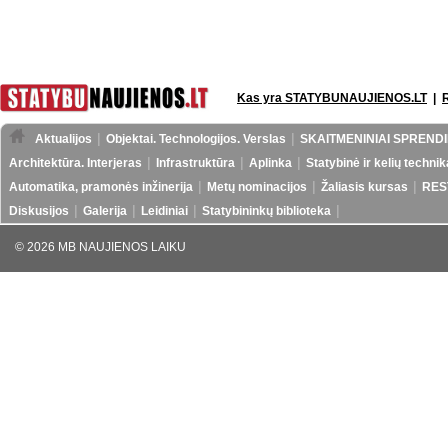
Kas yra STATYBUNAUJIENOS.LT
|
Aktualijos
Objektai. Technologijos. Verslas
SKAITMENINIAI SPRENDI
Architektūra. Interjeras
Infrastruktūra
Aplinka
Statybinė ir kelių technik
Automatika, pramonės inžinerija
Metų nominacijos
Žaliasis kursas
RES
Diskusijos
Galerija
Leidiniai
Statybininkų biblioteka
© 2026 MB NAUJIENOS LAIKU