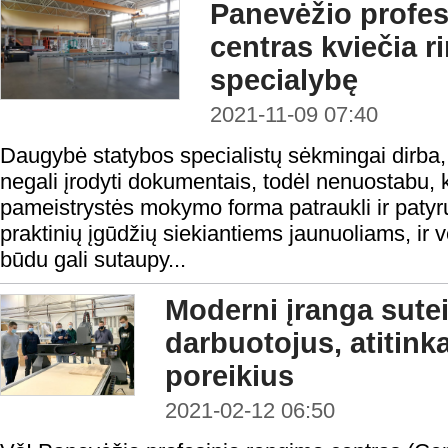
Panevėžio profes
centras kviečia r
specialybę
2021-11-09 07:40
Daugybė statybos specialistų sėkmingai dirba,
negali įrodyti dokumentais, todėl nenuostabu, 
pameistrystės mokymo forma patraukli ir patyr
praktinių įgūdžių siekiantiems jaunuoliams, ir v
būdu gali sutaupy...
Moderni įranga sutei
darbuotojus, atitink
poreikius
2021-02-12 06:50