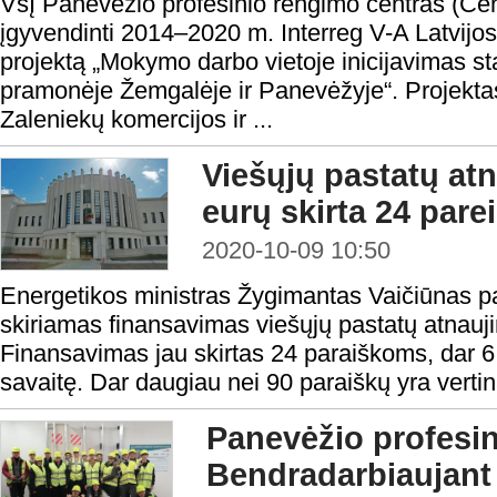
VšĮ Panevėžio profesinio rengimo centras (Ce
įgyvendinti 2014–2020 m. Interreg V-A Latvijos
projektą „Mokymo darbo vietoje inicijavimas st
pramonėje Žemgalėje ir Panevėžyje“. Projektas
Zaleniekų komercijos ir ...
Viešųjų pastatų atn
eurų skirta 24 par
2020-10-09 10:50
Energetikos ministras Žygimantas Vaičiūnas pa
skiriamas finansavimas viešųjų pastatų atnauj
Finansavimas jau skirtas 24 paraiškoms, dar 6
savaitę. Dar daugiau nei 90 paraiškų yra verti
Panevėžio profesin
Bendradarbiaujant