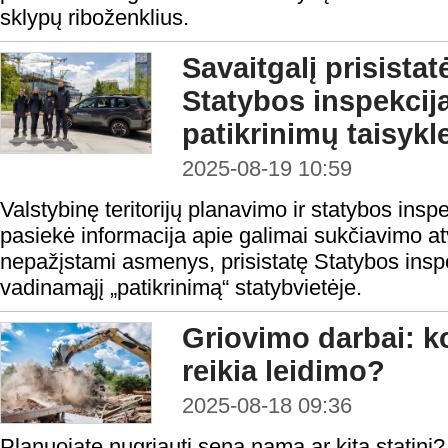
sklypų riboženklius.
Savaitgalį prisistat
Statybos inspekcij
patikrinimų taisykl
2025-08-19 10:59
Valstybinę teritorijų planavimo ir statybos insp
pasiekė informacija apie galimai sukčiavimo atv
nepažįstami asmenys, prisistatę Statybos inspe
vadinamąjį „patikrinimą“ statybvietėje.
Griovimo darbai: ko
reikia leidimo?
2025-08-18 09:36
Planuojate nugriauti seną namą ar kitą statinį?