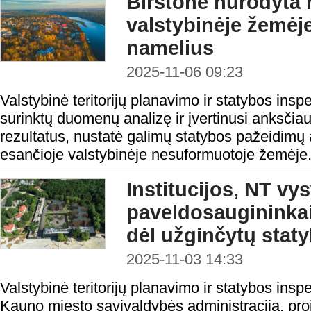
Birštone nurodyta 
valstybinėje žemėje
namelius
2025-11-06 09:23
Valstybinė teritorijų planavimo ir statybos inspe
surinktų duomenų analizę ir įvertinusi anksčia
rezultatus, nustatė galimų statybos pažeidimų a
esančioje valstybinėje nesuformuotoje žemėje
Institucijos, NT vyst
paveldosaugininkai
dėl užginčytų stat
2025-11-03 14:33
Valstybinė teritorijų planavimo ir statybos insp
Kauno miesto savivaldybės administracija, proje