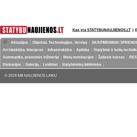
Kas yra STATYBUNAUJIENOS.LT
|
Aktualijos
Objektai. Technologijos. Verslas
SKAITMENINIAI SPRENDI
Architektūra. Interjeras
Infrastruktūra
Aplinka
Statybinė ir kelių technik
Automatika, pramonės inžinerija
Metų nominacijos
Žaliasis kursas
RES
Diskusijos
Galerija
Leidiniai
Statybininkų biblioteka
© 2026 MB NAUJIENOS LAIKU