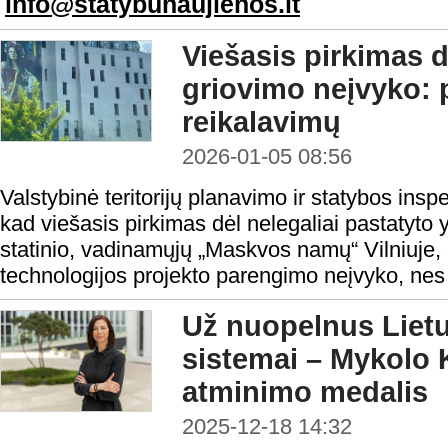
info@statybunaujienos.lt
Viešasis pirkimas
griovimo neįvyko: 
reikalavimų
2026-01-05 08:56
Valstybinė teritorijų planavimo ir statybos ins
kad viešasis pirkimas dėl nelegaliai pastatyto 
statinio, vadinamųjų „Maskvos namų“ Vilniuje, 
technologijos projekto parengimo neįvyko, nes 
Už nuopelnus Liet
sistemai – Mykolo 
atminimo medalis
2025-12-18 14:32