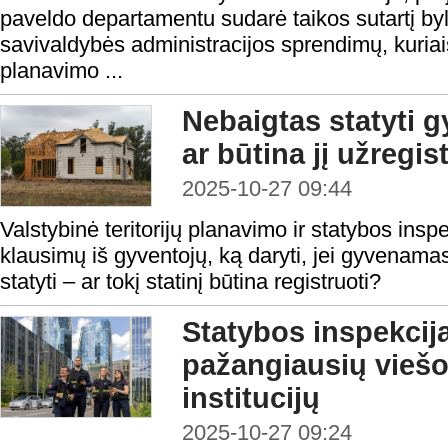
paveldo departamentu sudarė taikos sutartį by
savivaldybės administracijos sprendimų, kuriais 
planavimo ...
Nebaigtas statyti
ar būtina jį užregis
2025-10-27 09:44
Valstybinė teritorijų planavimo ir statybos insp
klausimų iš gyventojų, ką daryti, jei gyvenam
statyti – ar tokį statinį būtina registruoti?
Statybos inspekcija
pažangiausių viešo
institucijų
2025-10-27 09:24