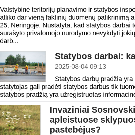
Valstybinė teritorijų planavimo ir statybos insp
atliko dar vieną faktinių duomenų patikrinimą 
25, Neringoje. Nustatyta, kad statybos darbai
surašyto privalomojo nurodymo nevykdyti jokių s
darb...
Statybos darbai: ka
2025-08-04 09:13
Statybos darbų pradžia yra 
statytojas gali pradėti statybos darbus tik tuo
statybos pradžią yra užregistruotas informacinė
Invaziniai Sosnovski
apleistuose sklypuos
pastebėjus?