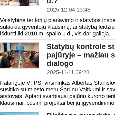
d.?
2025-12-04 13:48
Valstybinė teritorijų planavimo ir statybos insp
sulaukia gyventojų klausimų, ar statybą leidž
išduoti iki 2010 m. spalio 1 d., vis dar galioja.
Statybų kontrolė st
pajūryje – mažiau 
dialogo
2025-11-11 09:28
Palangoje VTPSI viršininkas Albertas Stanislov
susitiko su miesto meru Šarūnu Vaitkumi ir sav
atstovais. Aptarti svarbiausi pajūrio kurorto ter
klausimai, būsimi projektai bei jų įgyvendinimo 