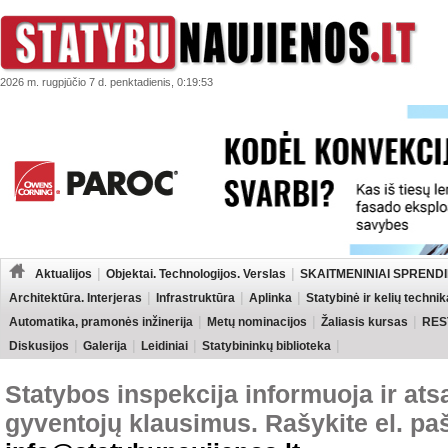
2026 m. rugpjūčio 7 d. penktadienis, 0:19:53
Aktualijos
Objektai. Technologijos. Verslas
SKAITMENINIAI SPRENDI
Architektūra. Interjeras
Infrastruktūra
Aplinka
Statybinė ir kelių technik
Automatika, pramonės inžinerija
Metų nominacijos
Žaliasis kursas
RES
Diskusijos
Galerija
Leidiniai
Statybininkų biblioteka
Statybos inspekcija informuoja ir ats
gyventojų klausimus. Rašykite el. pa