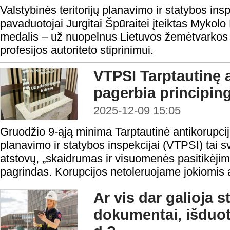
Valstybinės teritorijų planavimo ir statybos ins
pavaduotojai Jurgitai Špūraitei įteiktas Mykol
medalis – už nuopelnus Lietuvos žemėtvarkos si
profesijos autoriteto stiprinimui.
VTPSI Tarptautinę 
pagerbia principin
2025-12-09 15:05
Gruodžio 9-ąją minima Tarptautinė antikorupcijos
planavimo ir statybos inspekcijai (VTPSI) tai s
atstovų, „skaidrumas ir visuomenės pasitikėji
pagrindas. Korupcijos netoleruojame jokiomis 
Ar vis dar galioja s
dokumentai, išduoti