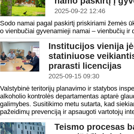
namo paskirtį į gy
2025-09-22 12:46
Sodo namai pagal paskirtį priskiriami žemės ūk
o vienbučiai gyvenamieji namai – vienbučių ir 
Institucijos vienija 
statiniuose veikianti
prarasti licencijas
2025-09-15 09:30
Valstybinė teritorijų planavimo ir statybos inspe
alkoholio kontrolės departamentas aptarė gla
galimybes. Susitikimo metu sutarta, kad siekian
pažeidimų prevenciją ir apsaugoti vartotojų inter
Teismo procesas b