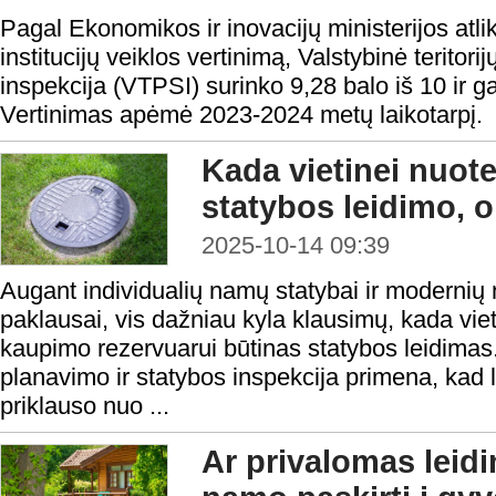
Pagal Ekonomikos ir inovacijų ministerijos atlik
institucijų veiklos vertinimą, Valstybinė teritori
inspekcija (VTPSI) surinko 9,28 balo iš 10 ir g
Vertinimas apėmė 2023-2024 metų laikotarpį.
Kada vietinei nuote
statybos leidimo, 
2025-10-14 09:39
Augant individualių namų statybai ir modernių
paklausai, vis dažniau kyla klausimų, kada viet
kaupimo rezervuarui būtinas statybos leidimas. 
planavimo ir statybos inspekcija primena, kad 
priklauso nuo ...
Ar privalomas leid