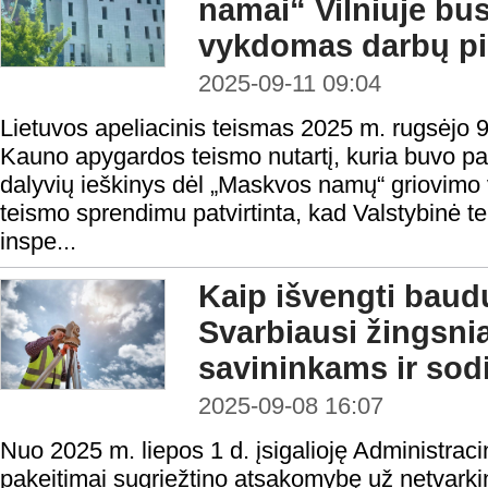
namai“ Vilniuje bus
vykdomas darbų pi
2025-09-11 09:04
Lietuvos apeliacinis teismas 2025 m. rugsėjo 
Kauno apygardos teismo nutartį, kuria buvo pa
dalyvių ieškinys dėl „Maskvos namų“ griovimo v
teismo sprendimu patvirtinta, kad Valstybinė ter
inspe...
Kaip išvengti baud
Svarbiausi žingsni
savininkams ir sod
2025-09-08 16:07
Nuo 2025 m. liepos 1 d. įsigalioję Administra
pakeitimai sugriežtino atsakomybę už netvark