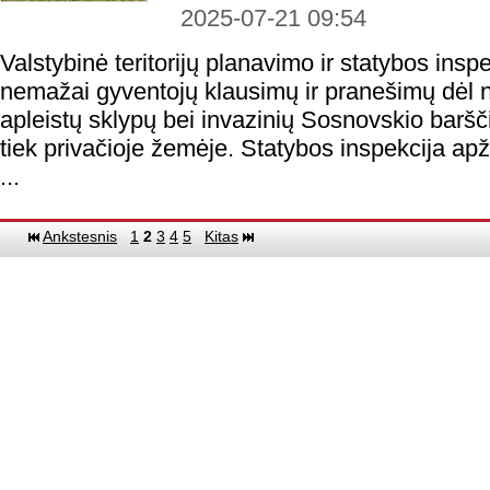
2025-07-21 09:54
Valstybinė teritorijų planavimo ir statybos ins
nemažai gyventojų klausimų ir pranešimų dėl n
apleistų sklypų bei invazinių Sosnovskio baršči
tiek privačioje žemėje. Statybos inspekcija apžv
...
Ankstesnis
1
2
3
4
5
Kitas