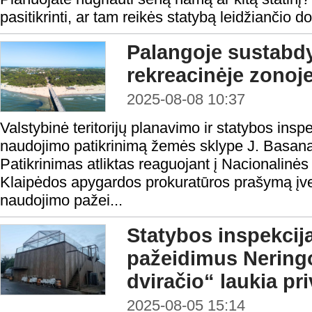
pasitikrinti, ar tam reikės statybą leidžiančio
Palangoje sustabdy
rekreacinėje zonoj
2025-08-08 10:37
Valstybinė teritorijų planavimo ir statybos insp
naudojimo patikrinimą žemės sklype J. Basana
Patikrinimas atliktas reaguojant į Nacionalin
Klaipėdos apygardos prokuratūros prašymą įve
naudojimo pažei...
Statybos inspekcija
pažeidimus Neringo
dviračio“ laukia pr
2025-08-05 15:14