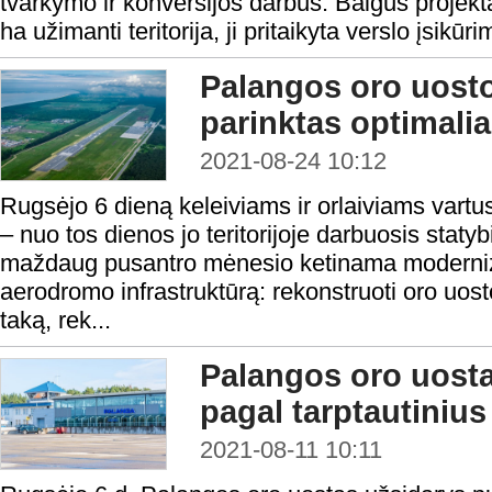
tvarkymo ir konversijos darbus. Baigus projekt
ha užimanti teritorija, ji pritaikyta verslo įsikūrim
Palangos oro uosto
parinktas optimalia
2021-08-24 10:12
Rugsėjo 6 dieną keleiviams ir orlaiviams vart
– nuo tos dienos jo teritorijoje darbuosis staty
maždaug pusantro mėnesio ketinama modernizu
aerodromo infrastruktūrą: rekonstruoti oro uosto
taką, rek...
Palangos oro uosta
pagal tarptautinius
2021-08-11 10:11