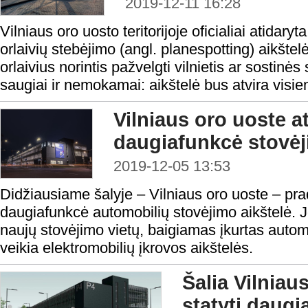
2019-12-11 16:28
Vilniaus oro uosto teritorijoje oficialiai atidaryt
orlaivių stebėjimo (angl. planespotting) aikštel
orlaivius norintis pažvelgti vilnietis ar sostinės
saugiai ir nemokamai: aikštelė bus atvira visiem
Vilniaus oro uoste a
daugiafunkcė stovėj
2019-12-05 13:53
Didžiausiame šalyje – Vilniaus oro uoste – pra
daugiafunkcė automobilių stovėjimo aikštelė. J
naujų stovėjimo vietų, baigiamas įkurtas auto
veikia elektromobilių įkrovos aikštelės.
Šalia Vilniau
statyti daug