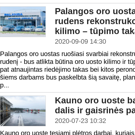
Palangos oro uosta
rudens rekonstrukci
kilimo – tūpimo tak
2020-09-09 14:30
Palangos oro uostas ruošiasi svarbiai rekonstr
rudenį - bus atlikta būtina oro uosto kilimo ir t
pat atnaujintas riedėjimo takas bei kitos pero
šiems darbams bus paskelbta šią savaitę, pl
p...
Kauno oro uoste ba
dalis ir gaisrinės 
2020-07-23 10:32
Kauno oro uoste tęsiami plėtros darbai, kuriais