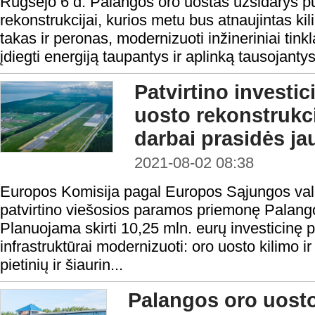
Rugsėjo 6 d. Palangos oro uostas užsidarys p
rekonstrukcijai, kurios metu bus atnaujintas kil
takas ir peronas, modernizuoti inžineriniai tink
įdiegti energiją taupantys ir aplinką tausojanty
Patvirtino investi
uosto rekonstrukci
darbai prasidės ja
2021-08-02 08:38
Europos Komisija pagal Europos Sąjungos val
patvirtino viešosios paramos priemonę Palango
Planuojama skirti 10,25 mln. eurų investicinę 
infrastruktūrai modernizuoti: oro uosto kilimo i
pietinių ir šiaurin...
Palangos oro uosto