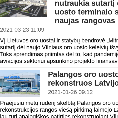
nutraukia sutartį 
uosto terminalo 
naujas rangovas
2021-03-23 11:09
VĮ Lietuvos oro uostai ir statybų bendrovė „Mitn
sutartį dėl naujo Vilniaus oro uosto keleivių iš
Toks sprendimas priimtas dėl to, kad pandemijos
aviacijos sektoriui apsunkino projekto finansav
Palangos oro uosto
rekonstruos Latvij
2021-01-26 09:12
Praėjusių metų rudenį skelbtą Palangos oro uos
rekonstrukcijos rangos viešą pirkimą laimėjo La
jau turi analogiškos patirties rekonstruojant Vi