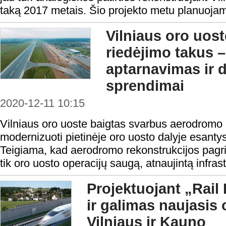
taką 2017 metais. Šio projekto metu planuojama a
Vilniaus oro uost
riedėjimo takus –
aptarnavimas ir d
sprendimai
2020-12-11 10:15
Vilniaus oro uoste baigtas svarbus aerodromo 
modernizuoti pietinėje oro uosto dalyje esantys 
Teigiama, kad aerodromo rekonstrukcijos pagrind
tik oro uosto operacijų saugą, atnaujintą infrastr
Projektuojant „Rail 
ir galimas naujasis 
Vilniaus ir Kauno