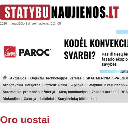
2026 m. rugpjūčio 9 d. sekmadienis, 0:24:08
Aktualijos
Objektai. Technologijos. Verslas
SKAITMENINIAI SPRENDI
Architektūra. Interjeras
Infrastruktūra
Aplinka
Statybinė ir kelių technik
Automatika, pramonės inžinerija
Metų nominacijos
Žaliasis kursas
RES
Diskusijos
Galerija
Leidiniai
Statybininkų biblioteka
Oro uostai