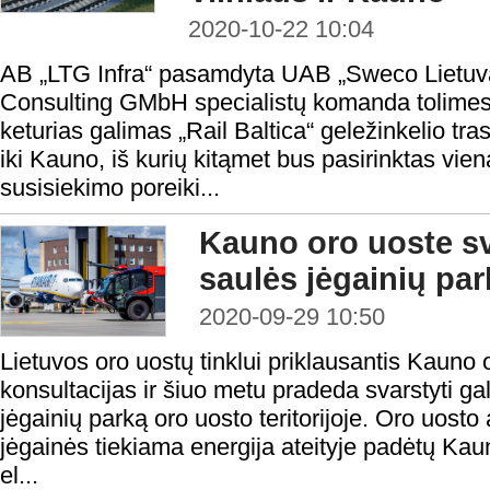
2020-10-22 10:04
AB „LTG Infra“ pasamdyta UAB „Sweco Lietuva
Consulting GMbH specialistų komanda tolimes
keturias galimas „Rail Baltica“ geležinkelio tra
iki Kauno, iš kurių kitąmet bus pasirinktas viena
susisiekimo poreiki...
Kauno oro uoste sv
saulės jėgainių par
2020-09-29 10:50
Lietuvos oro uostų tinklui priklausantis Kauno
konsultacijas ir šiuo metu pradeda svarstyti ga
jėgainių parką oro uosto teritorijoje. Oro uosto 
jėgainės tiekiama energija ateityje padėtų Kaun
el...