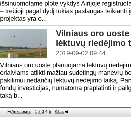
išsinuomotame plote vykdys Airijoje registruo
– trečioji pagal dydį tokias paslaugas teikianti
projektas yra o...
Vilniaus oro uoste 
lėktuvų riedėjimo 
2019-09-02 09:44
Vilniaus oro uoste planuojama lėktuvų riedėjimo 
orlaiviams atlikti mažiau sudėtingų manevrų bei
pakilimui riedančių lėktuvų riedėjimo laiką. 
fondų investicijas, numatoma praplatinti ir pai
taką b...
Ankstesnis
1
2
3
4
5
Kitas