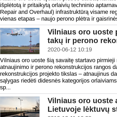
išplėtotą ir pritaikytą orlaivių techninio aptar
Repair and Overhaul) infrastruktūrą visame reg
vienas etapas – naujo perono plėtra ir gaisrinė
Vilniaus oro uoste 
takų ir perono reko
2020-06-12 10:19
Vilniaus oro uoste šią savaitę startavo pirmiej
atnaujinimo ir perono rekonstrukcijos rangos d
rekonstrukcijos projekto tikslas – atnaujinus dan
sąlygas riedėti didesnės kategorijos orlaiviams
sp...
Vilniaus oro uoste 
Lietuvoje lėktuvų s