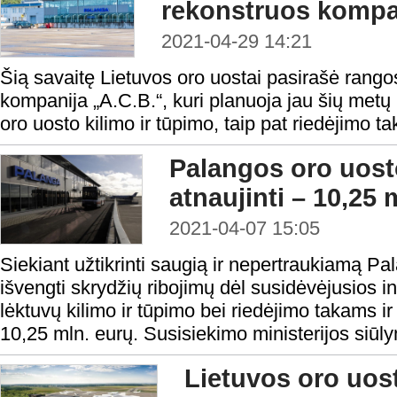
rekonstruos kompa
2021-04-29 14:21
Šią savaitę Lietuvos oro uostai pasirašė rangos
kompanija „A.C.B.“, kuri planuoja jau šių metų
oro uosto kilimo ir tūpimo, taip pat riedėjimo ta
Palangos oro uosto
atnaujinti – 10,25 
2021-04-07 15:05
Siekiant užtikrinti saugią ir nepertraukiamą Pa
išvengti skrydžių ribojimų dėl susidėvėjusios in
lėktuvų kilimo ir tūpimo bei riedėjimo takams ir
10,25 mln. eurų. Susisiekimo ministerijos siūly
Lietuvos oro uosta