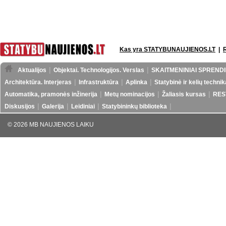
Kas yra STATYBUNAUJIENOS.LT
|
Aktualijos
Objektai. Technologijos. Verslas
SKAITMENINIAI SPRENDI
Architektūra. Interjeras
Infrastruktūra
Aplinka
Statybinė ir kelių technik
Automatika, pramonės inžinerija
Metų nominacijos
Žaliasis kursas
RES
Diskusijos
Galerija
Leidiniai
Statybininkų biblioteka
© 2026 MB NAUJIENOS LAIKU