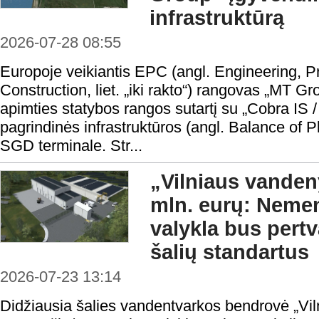
infrastruktūrą
2026-07-28 08:55
Europoje veikiantis EPC (angl. Engineering, 
Construction, liet. „iki rakto“) rangovas „MT G
apimties statybos rangos sutartį su „Cobra IS 
pagrindinės infrastruktūros (angl. Balance of P
SGD terminale. Str...
„Vilniaus vanden
mln. eurų: Neme
valykla bus pertv
šalių standartus
2026-07-23 13:14
Didžiausia šalies vandentvarkos bendrovė „Vi