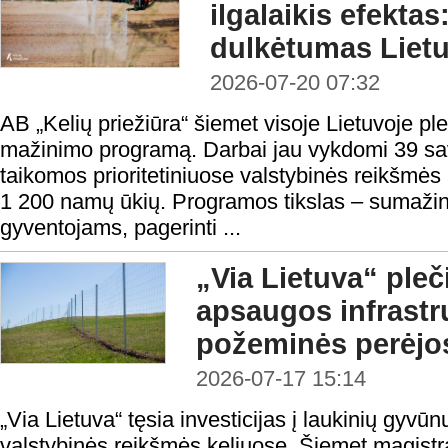
ilgalaikis efekta
dulkėtumas Lietu
2026-07-20 07:32
AB „Kelių priežiūra“ šiemet visoje Lietuvoje pl
mažinimo programą. Darbai jau vykdomi 39 sa
taikomos prioritetiniuose valstybinės reikšmė
1 200 namų ūkių. Programos tikslas – sumažint
gyventojams, pagerinti ...
„Via Lietuva“ pleč
apsaugos infrastrukt
požeminės perėjo
2026-07-17 15:14
„Via Lietuva“ tęsia investicijas į laukinių gyvū
valstybinės reikšmės keliuose. Šiemet magistr