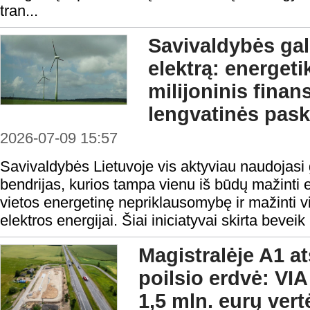
tran...
Savivaldybės gal
elektrą: energet
milijoninis finan
lengvatinės pas
2026-07-09 15:57
Savivaldybės Lietuvoje vis aktyviau naudojasi 
bendrijas, kurios tampa vienu iš būdų mažinti ene
vietos energetinę nepriklausomybę ir mažinti vi
elektros energijai. Šiai iniciatyvai skirta beveik
Magistralėje A1 a
poilsio erdvė: VI
1,5 mln. eurų vert