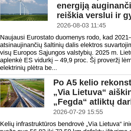
energiją auginanči
reiškia verslui ir
2026-08-03 11:45
Naujausi Eurostato duomenys rodo, kad 2021–
atsinaujinančių šaltinių dalis elektros suvartoj
visų Europos Sąjungos valstybių. 2025 m. Lietuv
aplenkė ES vidurkį – 49,9 proc. Šį proveržį lėm
elektrinių plėtra be...
Po A5 kelio rekonst
„Via Lietuva“ aišk
„Fegda“ atliktų da
2026-07-29 15:55
Kelių infrastruktūros bendrovė „Via Lietuva“ ini