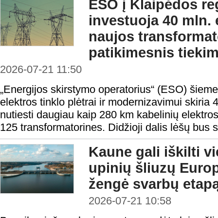
ESO į Klaipėdos reg
investuoja 40 mln. 
naujos transformat
patikimesnis tieki
2026-07-21 11:50
„Energijos skirstymo operatorius“ (ESO) šieme
elektros tinklo plėtrai ir modernizavimui skiria 4
nutiesti daugiau kaip 280 km kabelinių elektros li
125 transformatorines. Didžioji dalis lėšų bus sk
Kaune gali iškilti v
upinių šliuzų Europ
žengė svarbų etap
2026-07-21 10:58