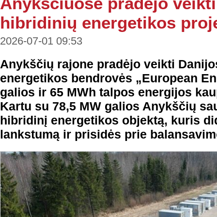
Anykščiuose pradėjo veikti
hibridinių energetikos proj
2026-07-01 09:53
Anykščių rajone pradėjo veikti Danijo
energetikos bendrovės „European En
galios ir 65 MWh talpos energijos kau
Kartu su 78,5 MW galios Anykščių sau
hibridinį energetikos objektą, kuris d
lankstumą ir prisidės prie balansavim