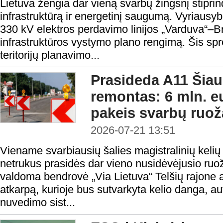
Lietuva žengia dar vieną svarbų žingsnį stipr
infrastruktūrą ir energetinį saugumą. Vyriausyb
330 kV elektros perdavimo linijos „Varduva“–Br
infrastruktūros vystymo plano rengimą. Šis spr
teritorijų planavimo...
Prasideda A11 Šiau
remontas: 6 mln. eu
pakeis svarbų ruož
2026-07-21 13:51
Viename svarbiausių šalies magistralinių kelių
netrukus prasidės dar vieno nusidėvėjusio ruo
valdoma bendrovė „Via Lietuva“ Telšių rajone a
atkarpą, kurioje bus sutvarkyta kelio danga, a
nuvedimo sist...