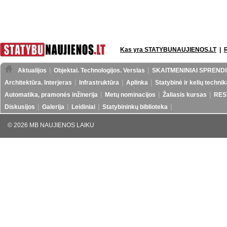
Kas yra STATYBUNAUJIENOS.LT
|
Aktualijos
Objektai. Technologijos. Verslas
SKAITMENINIAI SPRENDI
Architektūra. Interjeras
Infrastruktūra
Aplinka
Statybinė ir kelių technik
Automatika, pramonės inžinerija
Metų nominacijos
Žaliasis kursas
RES
Diskusijos
Galerija
Leidiniai
Statybininkų biblioteka
© 2026 MB NAUJIENOS LAIKU