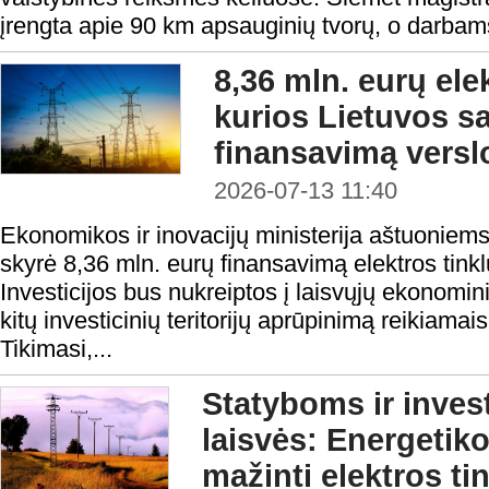
įrengta apie 90 km apsauginių tvorų, o darbams
8,36 mln. eurų elek
kurios Lietuvos s
finansavimą verslo
2026-07-13 11:40
Ekonomikos ir inovacijų ministerija aštuoniem
skyrė 8,36 mln. eurų finansavimą elektros tinklų
Investicijos bus nukreiptos į laisvųjų ekonomi
kitų investicinių teritorijų aprūpinimą reikiama
Tikimasi,...
Statyboms ir inves
laisvės: Energetiko
mažinti elektros t