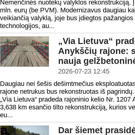
Nemenčinės nuotekų valyklos rekonstrukciją. Į
mln. eurų (be PVM). Modernizavus daugiau ka
veikiančią valyklą, joje bus įdiegtos pažangios 
technologijos, au...
„Via Lietuva“ pra
Anykščių rajone: s
nauja gelžbetonin
2026-07-23 12:45
Daugiau nei šešis dešimtmečius eksploatuotas 
rajone netrukus bus rekonstruotas iš pagrind
„Via Lietuva“ pradeda rajoninio kelio Nr. 1207
3,638 km esančio tilto rekonstrukciją, kurios ve
eu...
Dar šiemet prasidė