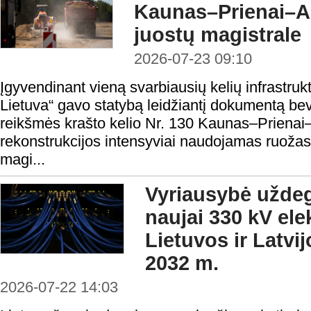
Kaunas–Prienai–Al
juostų magistrale
2026-07-23 09:10
Įgyvendinant vieną svarbiausių kelių infrastrukt
Lietuva“ gavo statybą leidžiantį dokumentą bev
reikšmės krašto kelio Nr. 130 Kaunas–Prienai–
rekonstrukcijos intensyviai naudojamas ruožas
magi...
Vyriausybė uždeg
naujai 330 kV elek
Lietuvos ir Latvij
2032 m.
2026-07-22 14:03