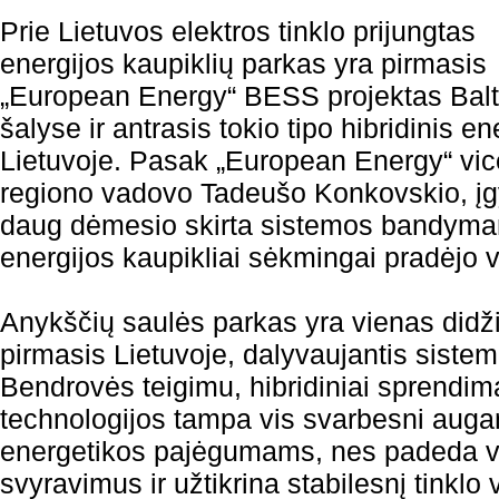
Prie Lietuvos elektros tinklo prijungtas
energijos kaupiklių parkas yra pirmasis
„European Energy“ BESS projektas Balt
šalyse ir antrasis tokio tipo hibridinis e
Lietuvoje. Pasak „European Energy“ vice
regiono vadovo Tadeušo Konkovskio, įg
daug dėmesio skirta sistemos bandymam
energijos kaupikliai sėkmingai pradėjo ve
Anykščių saulės parkas yra vienas didžia
pirmasis Lietuvoje, dalyvaujantis sistem
Bendrovės teigimu, hibridiniai sprendim
technologijos tampa vis svarbesni augan
energetikos pajėgumams, nes padeda v
svyravimus ir užtikrina stabilesnį tinklo 