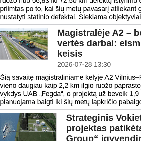
ruožo nuo 56,83 iki 72,50 km defektų ištyrimo
priimtas po to, kai šių metų pavasarį atliekant
nustatyti statinio defektai. Siekiama objektyviai 
Magistralėje A2 – b
vertės darbai: eis
keisis
2026-07-28 13:30
Šią savaitę magistraliniame kelyje A2 Vilniu
vieno daugiau kaip 2,2 km ilgio ruožo paprast
vykdys UAB „Fegda“, o projektą už beveik 1,9
planuojama baigti iki šių metų lapkričio pabaig
Strateginis Vokie
projektas patikėt
Group“ įgyvendi