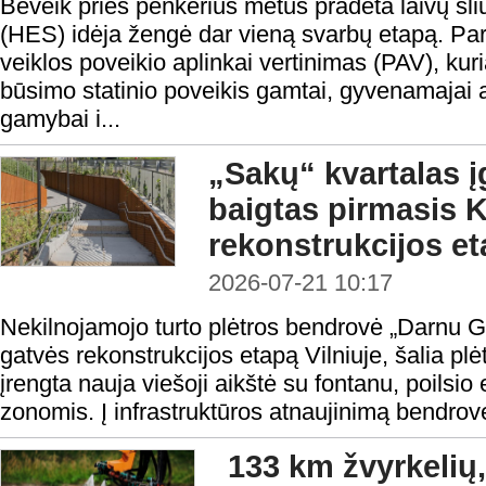
Beveik prieš penkerius metus pradėta laivų šli
(HES) idėja žengė dar vieną svarbų etapą. Pa
veiklos poveikio aplinkai vertinimas (PAV), kur
būsimo statinio poveikis gamtai, gyvenamajai a
gamybai i...
„Sakų“ kvartalas į
baigtas pirmasis K
rekonstrukcijos e
2026-07-21 10:17
Nekilnojamojo turto plėtros bendrovė „Darnu Gr
gatvės rekonstrukcijos etapą Vilniuje, šalia pl
įrengta nauja viešoji aikštė su fontanu, poilsi
zonomis. Į infrastruktūros atnaujinimą bendrov
133 km žvyrkelių,