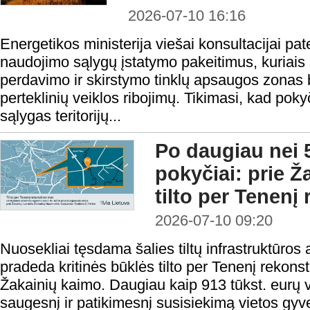
2026-07-10 16:16
Energetikos ministerija viešai konsultacijai pa
naudojimo sąlygų įstatymo pakeitimus, kuriais 
perdavimo ir skirstymo tinklų apsaugos zonas b
perteklinių veiklos ribojimų. Tikimasi, kad po
sąlygas teritorijų...
Po daugiau nei 
pokyčiai: prie Ž
tilto per Tenenį
2026-07-10 09:20
Nuosekliai tęsdama šalies tiltų infrastruktūros 
pradeda kritinės būklės tilto per Tenenį rekonst
Žakainių kaimo. Daugiau kaip 913 tūkst. eurų v
saugesnį ir patikimesnį susisiekimą vietos gyv