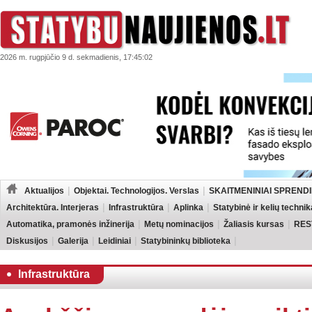
2026 m. rugpjūčio 9 d. sekmadienis, 17:45:02
Aktualijos
Objektai. Technologijos. Verslas
SKAITMENINIAI SPRENDI
Architektūra. Interjeras
Infrastruktūra
Aplinka
Statybinė ir kelių technik
Automatika, pramonės inžinerija
Metų nominacijos
Žaliasis kursas
RES
Diskusijos
Galerija
Leidiniai
Statybininkų biblioteka
Infrastruktūra