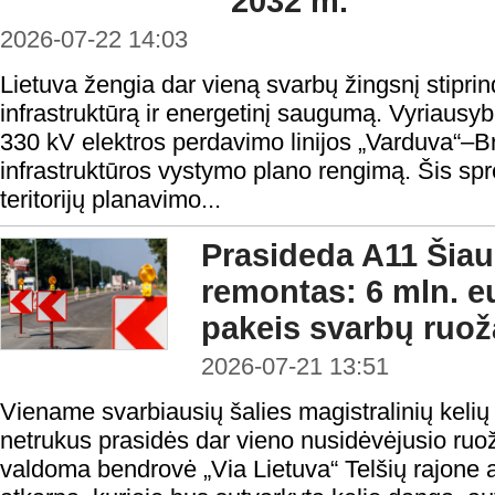
2032 m.
2026-07-22 14:03
Lietuva žengia dar vieną svarbų žingsnį stipr
infrastruktūrą ir energetinį saugumą. Vyriausyb
330 kV elektros perdavimo linijos „Varduva“–Br
infrastruktūros vystymo plano rengimą. Šis spr
teritorijų planavimo...
Prasideda A11 Šiau
remontas: 6 mln. eu
pakeis svarbų ruož
2026-07-21 13:51
Viename svarbiausių šalies magistralinių kelių
netrukus prasidės dar vieno nusidėvėjusio ruo
valdoma bendrovė „Via Lietuva“ Telšių rajone a