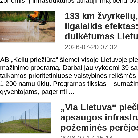
zonomis. Į infrastruktūros atnaujinimą bendrov
133 km žvyrkelių,
ilgalaikis efekta
dulkėtumas Lietu
2026-07-20 07:32
AB „Kelių priežiūra“ šiemet visoje Lietuvoje pl
mažinimo programą. Darbai jau vykdomi 39 sa
taikomos prioritetiniuose valstybinės reikšmė
1 200 namų ūkių. Programos tikslas – sumažint
gyventojams, pagerinti ...
„Via Lietuva“ pleč
apsaugos infrastrukt
požeminės perėjo