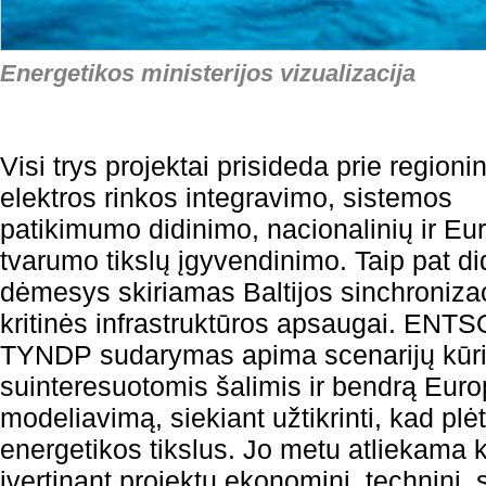
Energetikos ministerijos vizualizacija
Visi trys projektai prisideda prie regioni
elektros rinkos integravimo, sistemos
patikimumo didinimo, nacionalinių ir Eu
tvarumo tikslų įgyvendinimo. Taip pat di
dėmesys skiriamas Baltijos sinchroniza
kritinės infrastruktūros apsaugai. ENT
TYNDP sudarymas apima scenarijų kūri
suinteresuotomis šalimis ir bendrą Euro
modeliavimą, siekiant užtikrinti, kad plėt
energetikos tikslus. Jo metu atliekama k
įvertinant projektų ekonominį, techninį, s