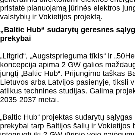
pristatė planuojamą jūrinės elektros jung
valstybių ir Vokietijos projektą.
„Baltic Hub“ sudarytų geresnes sąlyg
prekybai
„Litgrid“, „Augstsprieguma tīkls“ ir „50He
koncepcija apima 2 GW galios maždaug 
jungtį „Baltic Hub“. Prijungimo taškas 
Lietuvos arba Latvijos pasienyje, tiksli 
atlikus technines studijas. Galima proj
2035-2037 metai.
„Baltic Hub“ projektas sudarytų sąlygas 
prekybai tarp Baltijos šalių ir Vokietijos
integruoti iki 2 GW jūrinio vėjo pajėgumų 