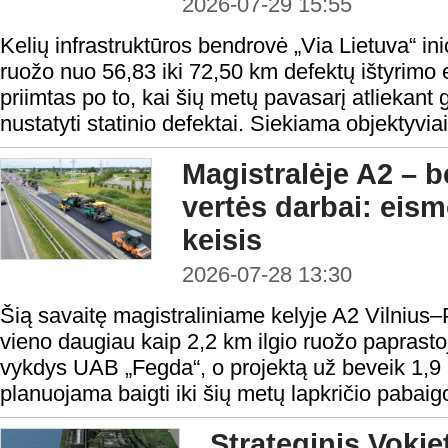
2026-07-29 15:55
Kelių infrastruktūros bendrovė „Via Lietuva“ ini
ruožo nuo 56,83 iki 72,50 km defektų ištyrimo
priimtas po to, kai šių metų pavasarį atliekant
nustatyti statinio defektai. Siekiama objektyviai 
Magistralėje A2 – b
vertės darbai: eis
keisis
2026-07-28 13:30
Šią savaitę magistraliniame kelyje A2 Vilniu
vieno daugiau kaip 2,2 km ilgio ruožo paprast
vykdys UAB „Fegda“, o projektą už beveik 1,9
planuojama baigti iki šių metų lapkričio pabaig
Strateginis Vokie