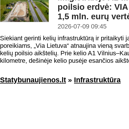
poilsio erdvė: VI
1,5 mln. eurų vert
2026-07-09 09:45
Siekiant gerinti kelių infrastruktūrą ir pritaikyti 
poreikiams, „Via Lietuva“ atnaujina vieną svarb
kelių poilsio aikštelių. Prie kelio A1 Vilnius
kilometre, dešinėje kelio pusėje esančios aikšt
Statybunaujienos.lt
»
Infrastruktūra