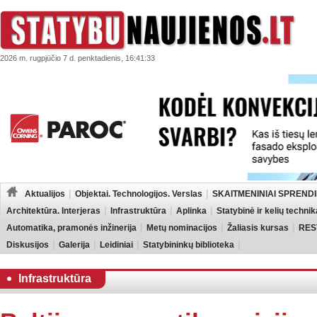
2026 m. rugpjūčio 7 d. penktadienis, 16:41:33
Aktualijos
Objektai. Technologijos. Verslas
SKAITMENINIAI SPRENDI
Architektūra. Interjeras
Infrastruktūra
Aplinka
Statybinė ir kelių technik
Automatika, pramonės inžinerija
Metų nominacijos
Žaliasis kursas
RES
Diskusijos
Galerija
Leidiniai
Statybininkų biblioteka
Infrastruktūra