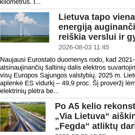
kilometrus. I...
Lietuva tapo viena
energiją auginanči
reiškia verslui ir
2026-08-03 11:45
Naujausi Eurostato duomenys rodo, kad 2021–
atsinaujinančių šaltinių dalis elektros suvartoj
visų Europos Sąjungos valstybių. 2025 m. Lietuv
aplenkė ES vidurkį – 49,9 proc. Šį proveržį lėm
elektrinių plėtra be...
Po A5 kelio rekonst
„Via Lietuva“ aišk
„Fegda“ atliktų da