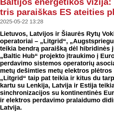
Baltijos energetikos vizija:
tris paraiškas ES ateities p
2025-05-22 13:28
Lietuvos, Latvijos ir Šiaurės Rytų Vok
operatoriai – „Litgrid“, „Augstspriegu
teikia bendrą paraišką dėl hibridinės 
„Baltic Hub“ projekto įtraukimo į Eur
perdavimo sistemos operatorių asoc
metų dešimties metų elektros plėtros
„Litgrid“ taip pat teikia ir kitus du ta
kartu su Lenkija, Latvija ir Estija teik
sinchronizacijos su kontinentinės Eur
ir elektros perdavimo pralaidumo did
Latvija.