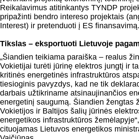
Reikalavimus atitinkantys TYNDP projekt
pripažinti bendro intereso projektais (
Interest) ir pretenduoti į ES finansavimą
Tikslas – eksportuoti Lietuvoje pagami
„Šiandien teikiama paraiška – realus žing
Vokietijai turėti jūrinę elektros jungtį ir t
kritinės energetinės infrastruktūros ats
tiesioginis pavyzdys, kad ne tik deklaraci
darbais užtikriname atsinaujinančios ene
energetinį saugumą. Šiandien žengtas ž
Vokietijos ir Baltijos šalių jūrinės elekt
energetikos infrastruktūros žemėlapyje
cituojamas Lietuvos energetikos minist
Vaičiūnas.