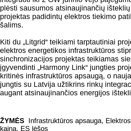
plėsti sausumos atsinaujinančių ištekli
projektas padidintų elektros tiekimo pa
šalims.
Kiti du „Litgrid“ teikiami tarptautiniai p
elektros energetikos infrastruktūros stipr
sinchronizacijos projektas teikiamas sie
įgyvendinti „Harmony Link“ jungties proje
kritinės infrastruktūros apsaugą, o nauj
jungtis su Latvija užtikrins rinkų integrac
augant atsinaujinančios energijos išteklių
ŽYMĖS
Infrastruktūros apsauga
,
Elektros
kaina
,
ES lėšos