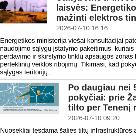
laisvės: Energetiko
mažinti elektros t
2026-07-10 16:16
Energetikos ministerija viešai konsultacijai pa
naudojimo sąlygų įstatymo pakeitimus, kuriais 
perdavimo ir skirstymo tinklų apsaugos zonas b
perteklinių veiklos ribojimų. Tikimasi, kad po
sąlygas teritorijų...
Po daugiau nei 
pokyčiai: prie Ž
tilto per Tenenį
2026-07-10 09:20
Nuosekliai tęsdama šalies tiltų infrastruktūros 