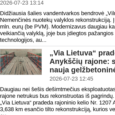
2026-07-23 13:14
Didžiausia šalies vandentvarkos bendrovė „Vi
Nemenčinės nuotekų valyklos rekonstrukciją. Į
mln. eurų (be PVM). Modernizavus daugiau ka
veikiančią valyklą, joje bus įdiegtos pažangios 
technologijos, au...
„Via Lietuva“ pra
Anykščių rajone: s
nauja gelžbetonin
2026-07-23 12:45
Daugiau nei šešis dešimtmečius eksploatuotas 
rajone netrukus bus rekonstruotas iš pagrind
„Via Lietuva“ pradeda rajoninio kelio Nr. 1207
3,638 km esančio tilto rekonstrukciją, kurios ve