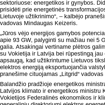
sektoriuose: energetikos ir gynybos. D
prisidėti prie energetinės transformacij
Lietuvoje užtikrinimo“, – kalbėjo prane
vadovas Mindaugas Keizeris.
„Jūros vėjo energijos gamybos potenciala
apie 93 GW, palyginti su mažiau nei 5 
galia. Atsakingai vertiname plėtros ga
su Vokietija ir Latvija bei rūpestingą ja
apsaugą, kad užtikrintume Lietuvos tiksl
elektros energiją eksportuojančia valst
pranešime cituojamas „Litgrid“ vadovas
Balandžio pradžioje energetikos ministr
Latvijos klimato ir energetikos ministru
Vokietijos Federalinės ekonomikos ir kli
generaliniu direktoriumi elektros energ