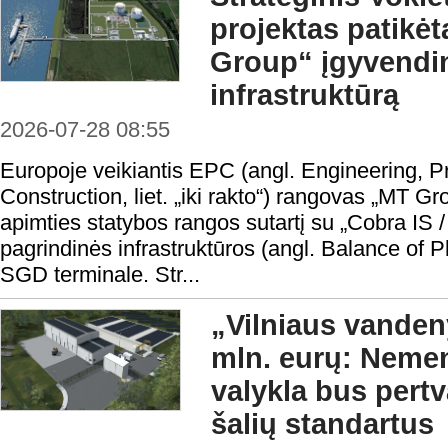
projektas patikėt
Group“ įgyvendi
infrastruktūrą
2026-07-28 08:55
Europoje veikiantis EPC (angl. Engineering, 
Construction, liet. „iki rakto“) rangovas „MT G
apimties statybos rangos sutartį su „Cobra IS 
pagrindinės infrastruktūros (angl. Balance of P
SGD terminale. Str...
„Vilniaus vanden
mln. eurų: Neme
valykla bus pertv
šalių standartus