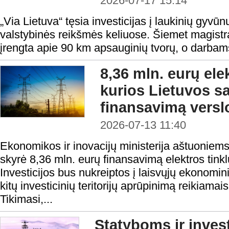
2026-07-17 15:14
„Via Lietuva“ tęsia investicijas į laukinių gyvū
valstybinės reikšmės keliuose. Šiemet magistr
įrengta apie 90 km apsauginių tvorų, o darbams
8,36 mln. eurų elek
kurios Lietuvos s
finansavimą verslo
2026-07-13 11:40
Ekonomikos ir inovacijų ministerija aštuoniem
skyrė 8,36 mln. eurų finansavimą elektros tinklų
Investicijos bus nukreiptos į laisvųjų ekonomi
kitų investicinių teritorijų aprūpinimą reikiama
Tikimasi,...
Statyboms ir inves