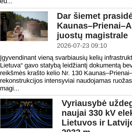
eu...
Dar šiemet prasidė
Kaunas–Prienai–Al
juostų magistrale
2026-07-23 09:10
Įgyvendinant vieną svarbiausių kelių infrastrukt
Lietuva“ gavo statybą leidžiantį dokumentą bev
reikšmės krašto kelio Nr. 130 Kaunas–Prienai–
rekonstrukcijos intensyviai naudojamas ruožas
magi...
Vyriausybė uždeg
naujai 330 kV elek
Lietuvos ir Latvij