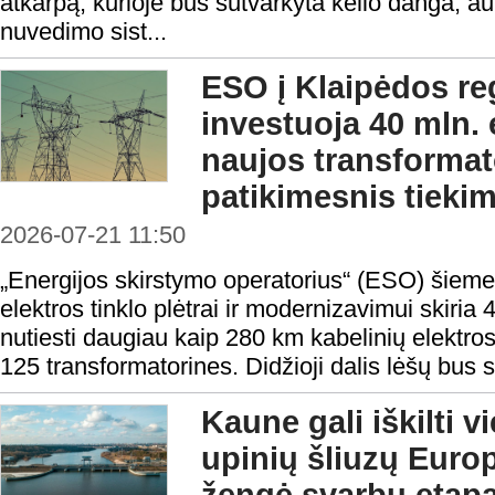
atkarpą, kurioje bus sutvarkyta kelio danga, a
nuvedimo sist...
ESO į Klaipėdos reg
investuoja 40 mln. 
naujos transformat
patikimesnis tieki
2026-07-21 11:50
„Energijos skirstymo operatorius“ (ESO) šieme
elektros tinklo plėtrai ir modernizavimui skiria 4
nutiesti daugiau kaip 280 km kabelinių elektros li
125 transformatorines. Didžioji dalis lėšų bus sk
Kaune gali iškilti v
upinių šliuzų Europ