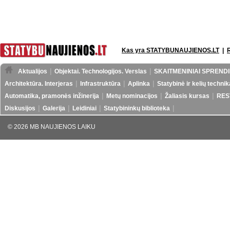
Kas yra STATYBUNAUJIENOS.LT
|
Aktualijos
Objektai. Technologijos. Verslas
SKAITMENINIAI SPRENDI
Architektūra. Interjeras
Infrastruktūra
Aplinka
Statybinė ir kelių technik
Automatika, pramonės inžinerija
Metų nominacijos
Žaliasis kursas
RES
Diskusijos
Galerija
Leidiniai
Statybininkų biblioteka
© 2026 MB NAUJIENOS LAIKU