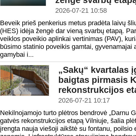
žengė svarbų etap
2026-07-21 10:58
Beveik prieš penkerius metus pradėta laivų šli
(HES) idėja žengė dar vieną svarbų etapą. Pa
veiklos poveikio aplinkai vertinimas (PAV), kur
būsimo statinio poveikis gamtai, gyvenamajai a
gamybai i...
„Sakų“ kvartalas į
baigtas pirmasis K
rekonstrukcijos e
2026-07-21 10:17
Nekilnojamojo turto plėtros bendrovė „Darnu Gr
gatvės rekonstrukcijos etapą Vilniuje, šalia pl
įrengta nauja viešoji aikštė su fontanu, poilsi