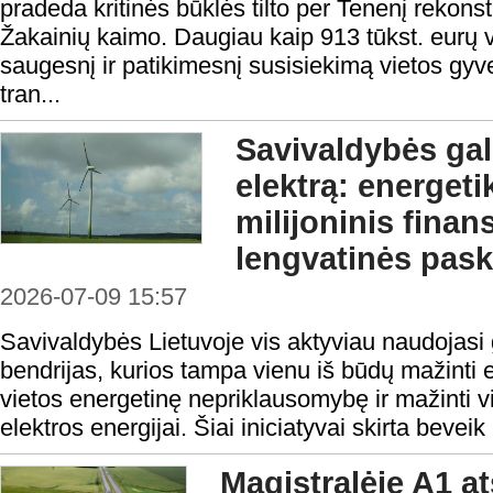
pradeda kritinės būklės tilto per Tenenį rekonst
Žakainių kaimo. Daugiau kaip 913 tūkst. eurų v
saugesnį ir patikimesnį susisiekimą vietos gyv
tran...
Savivaldybės gal
elektrą: energet
milijoninis finan
lengvatinės pas
2026-07-09 15:57
Savivaldybės Lietuvoje vis aktyviau naudojasi 
bendrijas, kurios tampa vienu iš būdų mažinti ene
vietos energetinę nepriklausomybę ir mažinti vi
elektros energijai. Šiai iniciatyvai skirta beveik
Magistralėje A1 a