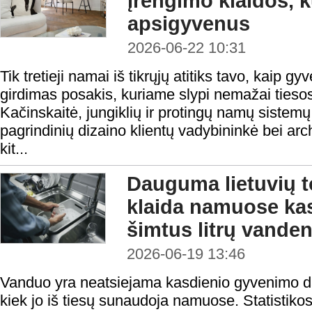
įrengimo klaidos, k
apsigyvenus
2026-06-22 10:31
Tik tretieji namai iš tikrųjų atitiks tavo, kaip gy
girdimas posakis, kuriame slypi nemažai tiesos
Kačinskaitė, jungiklių ir protingų namų sistem
pagrindinių dizaino klientų vadybininkė bei arc
kit...
Dauguma lietuvių t
klaida namuose ka
šimtus litrų vande
2026-06-19 13:46
Vanduo yra neatsiejama kasdienio gyvenimo dal
kiek jo iš tiesų sunaudoja namuose. Statistik