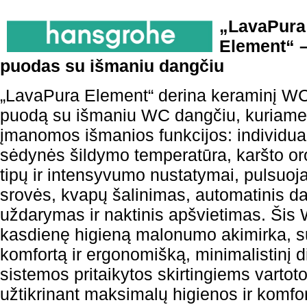
„LavaPura
Element“ 
puodas su išmaniu dangčiu
„LavaPura Element“ derina keraminį W
puodą su išmaniu WC dangčiu, kuriame 
įmanomos išmanios funkcijos: individual
sėdynės šildymo temperatūra, karšto or
tipų ir intensyvumo nustatymai, pulsuoj
srovės, kvapų šalinimas, automatinis d
uždarymas ir naktinis apšvietimas. Ši
kasdienę higieną malonumo akimirka, su
komfortą ir ergonomišką, minimalistinį 
sistemos pritaikytos skirtingiems vartot
užtikrinant maksimalų higienos ir komfor