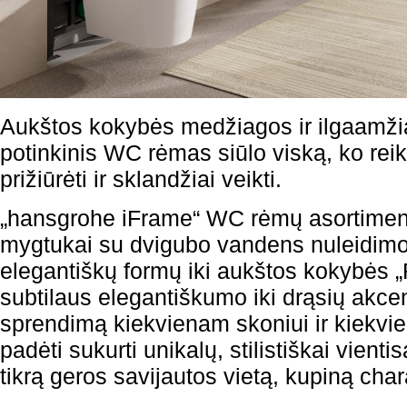
Aukštos kokybės medžiagos ir ilgaamži
potinkinis WC rėmas siūlo viską, ko reik
prižiūrėti ir sklandžiai veikti.
„hansgrohe iFrame“ WC rėmų asortimentą 
mygtukai su dvigubo vandens nuleidimo
elegantiškų formų iki aukštos kokybės „
subtilaus elegantiškumo iki drąsių akcen
sprendimą kiekvienam skoniui ir kiekvie
padėti sukurti unikalų, stilistiškai vienti
tikrą geros savijautos vietą, kupiną char