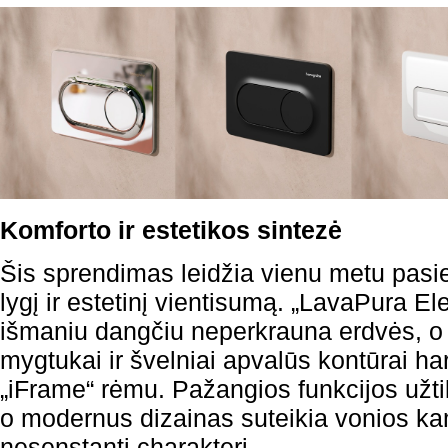
Komforto ir estetikos sintezė
Šis sprendimas leidžia vienu metu pasi
lygį ir estetinį vientisumą. „LavaPura 
išmaniu dangčiu neperkrauna erdvės, o 
mygtukai ir švelniai apvalūs kontūrai h
„iFrame“ rėmu. Pažangios funkcijos užtik
o modernus dizainas suteikia vonios kam
nesenstantį charakterį.