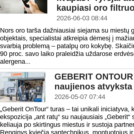
kaupiasi oro filtru
2026-06-03 08:44
Nors oro tarša dažniausiai siejama su miestų 
objektais, specialistai atkreipia dėmesį į maž
svarbią problemą – patalpų oro kokybę. Skaič
90 proc. savo laiko praleidžia uždarose erdvėse
alergena...
GEBERIT ONTOUR –
naujienos atvyksta
2026-05-07 07:44
„Geberit OnTour“ turas – tai unikali iniciatyva, 
ekspozicija „ant ratų“ su naujausiais „Geberit“
keliauja po skirtingus miestus ir sustoja partne
Renginys kviečia santechnikus, montuotojus ir k