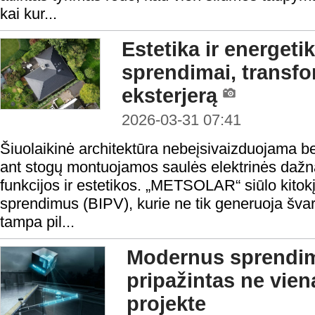
kai kur...
Estetika ir energe
sprendimai, transf
eksterjerą
2026-03-31 07:41
Šiuolaikinė architektūra nebeįsivaizduojama be
ant stogų montuojamos saulės elektrinės daž
funkcijos ir estetikos. „METSOLAR“ siūlo kitokį
sprendimus (BIPV), kurie ne tik generuoja švari
tampa pil...
Modernus sprendim
pripažintas ne vie
projekte