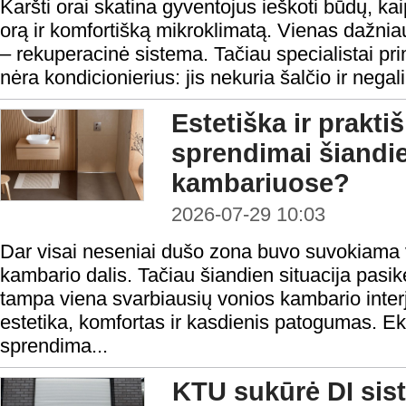
Karšti orai skatina gyventojus ieškoti būdų, ka
orą ir komfortišką mikroklimatą. Vienas dažni
– rekuperacinė sistema. Tačiau specialistai pr
nėra kondicionierius: jis nekuria šalčio ir negal
Estetiška ir prakt
sprendimai šiandi
kambariuose?
2026-07-29 10:03
Dar visai neseniai dušo zona buvo suvokiama v
kambario dalis. Tačiau šiandien situacija pasi
tampa viena svarbiausių vonios kambario interje
estetika, komfortas ir kasdienis patogumas. Ek
sprendima...
KTU sukūrė DI sis