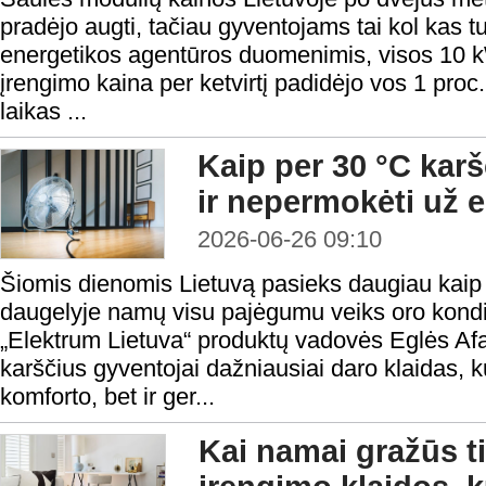
pradėjo augti, tačiau gyventojams tai kol kas tu
energetikos agentūros duomenimis, visos 10 k
įrengimo kaina per ketvirtį padidėjo vos 1 proc.,
laikas ...
Kaip per 30 °C kar
ir nepermokėti už e
2026-06-26 09:10
Šiomis dienomis Lietuvą pasieks daugiau kaip 3
daugelyje namų visu pajėgumu veiks oro kondic
„Elektrum Lietuva“ produktų vadovės Eglės Afa
karščius gyventojai dažniausiai daro klaidas, k
komforto, bet ir ger...
Kai namai gražūs ti