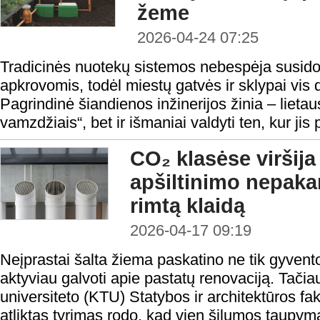
žeme
2026-04-24 07:25
Tradicinės nuotekų sistemos nebespėja susido
apkrovomis, todėl miestų gatvės ir sklypai vis 
Pagrindinė šiandienos inžinerijos žinia – lietaus
vamzdžiais“, bet ir išmaniai valdyti ten, kur jis 
CO₂ klasėse viršij
apšiltinimo nepakan
rimtą klaidą
2026-04-17 09:19
Neįprastai šalta žiema paskatino ne tik gyventoj
aktyviau galvoti apie pastatų renovaciją. Tači
universiteto (KTU) Statybos ir architektūros fa
atliktas tyrimas rodo, kad vien šilumos taupy