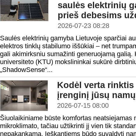
saulės elektrinių g
prieš debesims už
2026-07-23 08:28
Saulės elektrinių gamyba Lietuvoje sparčiai aug
elektros tinklų stabilumo iššūkiai – net trum
gali akimirksniu sumažinti generuojamą galią.
universiteto (KTU) mokslininkai sukūrė dirbtini
„ShadowSense“...
Kodėl verta rink
įrenginį jūsų namų
2026-07-15 08:00
Šiuolaikiniame būste komfortas neatsiejamas 
mikroklimato, tačiau užtikrinti jį vien tik standa
nepakankama. Ieškantiems būdo suvaldyti namų