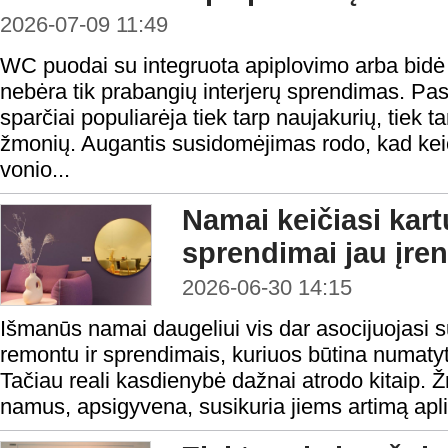
2026-07-09 11:49
WC puodai su integruota apiplovimo arba bidė f
nebėra tik prabangių interjerų sprendimas. Pas
sparčiai populiarėja tiek tarp naujakurių, tiek 
žmonių. Augantis susidomėjimas rodo, kad keiči
vonio...
Namai keičiasi kar
sprendimai jau įre
2026-06-30 14:15
Išmanūs namai daugeliui vis dar asocijuojasi su
remontu ir sprendimais, kuriuos būtina numatyti
Tačiau reali kasdienybė dažnai atrodo kitaip. 
namus, apsigyvena, susikuria jiems artimą aplink