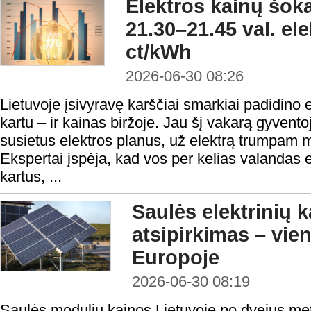
Elektros kainų šok
21.30–21.45 val. el
ct/kWh
2026-06-30 08:26
Lietuvoje įsivyravę karščiai smarkiai padidino e
kartu – ir kainas biržoje. Jau šį vakarą gyventoj
susietus elektros planus, už elektrą trumpam
Ekspertai įspėja, kad vos per kelias valandas e
kartus, ...
Saulės elektrinių k
atsipirkimas – vie
Europoje
2026-06-30 08:19
Saulės modulių kainos Lietuvoje po dvejus me