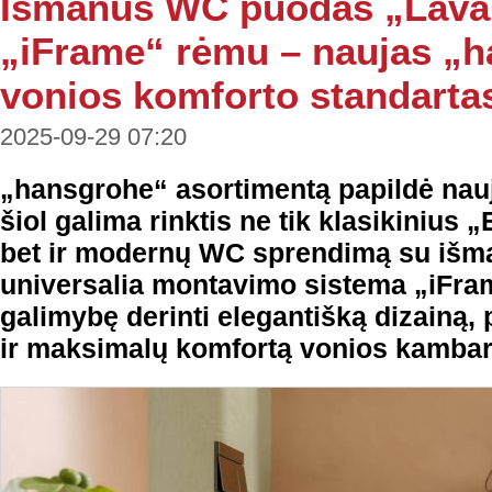
Išmanus WC puodas „Lava
„iFrame“ rėmu – naujas „
vonios komforto standarta
2025-09-29 07:20
„hansgrohe“ asortimentą papildė nauj
šiol galima rinktis ne tik klasikiniu
bet ir modernų WC sprendimą su išm
universalia montavimo sistema „iFram
galimybę derinti elegantišką dizainą,
ir maksimalų komfortą vonios kambar