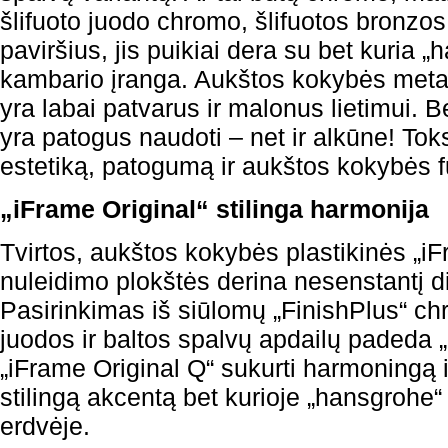
šlifuoto juodo chromo, šlifuotos bronzos
paviršius, jis puikiai dera su bet kuria 
kambario įranga. Aukštos kokybės metal
yra labai patvarus ir malonus lietimui. 
yra patogus naudoti – net ir alkūne! To
estetiką, patogumą ir aukštos kokybės 
„iFrame Original“ stilinga harmonija
Tvirtos, aukštos kokybės plastikinės „i
nuleidimo plokštės derina nesenstantį d
Pasirinkimas iš siūlomų „FinishPlus“ ch
juodos ir baltos spalvų apdailų padeda „
„iFrame Original Q“ sukurti harmoningą i
stilingą akcentą bet kurioje „hansgrohe
erdvėje.