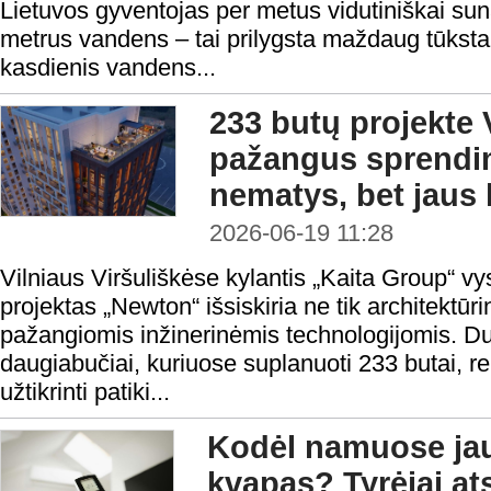
Lietuvos gyventojas per metus vidutiniškai su
metrus vandens – tai prilygsta maždaug tūksta
kasdienis vandens...
233 butų projekte V
pažangus sprendim
nematys, bet jaus
2026-06-19 11:28
Vilniaus Viršuliškėse kylantis „Kaita Group“
projektas „Newton“ išsiskiria ne tik architektūri
pažangiomis inžinerinėmis technologijomis. Du
daugiabučiai, kuriuose suplanuoti 233 butai, re
užtikrinti patiki...
Kodėl namuose ja
kvapas? Tyrėjai ats