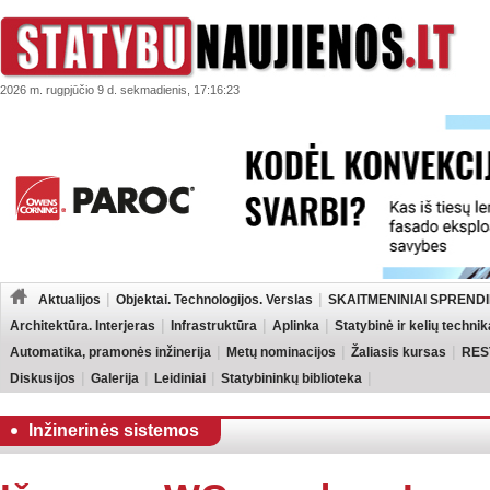
2026 m. rugpjūčio 9 d. sekmadienis, 17:16:23
Aktualijos
Objektai. Technologijos. Verslas
SKAITMENINIAI SPRENDI
Architektūra. Interjeras
Infrastruktūra
Aplinka
Statybinė ir kelių technik
Automatika, pramonės inžinerija
Metų nominacijos
Žaliasis kursas
RES
Diskusijos
Galerija
Leidiniai
Statybininkų biblioteka
Inžinerinės sistemos