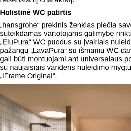
Holistinė WC patirtis
„hansgrohe“ prekinis ženklas plečia sav
suteikdamas vartotojams galimybę rinktis
„EluPura“ WC puodus su įvairiais nuleidi
pažangų „LavaPura“ su išmaniu WC dangč
gali būti montuojami ant universalaus p
su naujaisiais vandens nuleidimo mygtu
„iFrame Original“.