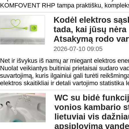
KOMFOVENT RHP tampa praktišku, kompleks
Kodėl elektros sąs
tada, kai jūsų nėr
Atsakymą rodo var
2026-07-10 09:05
Net ir išvykus iš namų ar miegant elektros ene
Nuolat veikiantys buitiniai prietaisai sudaro va
suvartojimą, kuris ilgainiui gali turėti reikšmin
elektros skaitikliai ir detali vartojimo statistika
WC su bidė funkci
vonios kambario s
lietuviai vis dažni
apsiplovimą vand