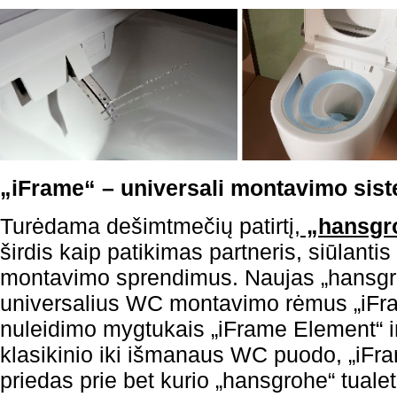
„iFrame“ – universali montavimo sis
Turėdama dešimtmečių patirtį,
„hansgr
širdis kaip patikimas partneris, siūlantis
montavimo sprendimus. Naujas „hansgr
universalius WC montavimo rėmus „iFr
nuleidimo mygtukais „iFrame Element“ ir
klasikinio iki išmanaus WC puodo, „iFr
priedas prie bet kurio „hansgrohe“ tuale