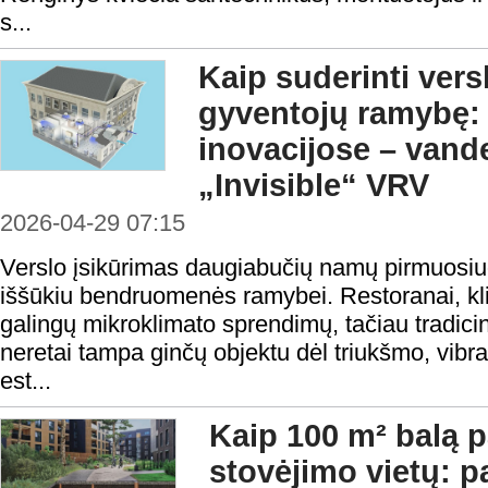
s...
Kaip suderinti vers
gyventojų ramybę: 
inovacijose – vand
„Invisible“ VRV
2026-04-29 07:15
Verslo įsikūrimas daugiabučių namų pirmuosi
iššūkiu bendruomenės ramybei. Restoranai, klin
galingų mikroklimato sprendimų, tačiau tradicini
neretai tampa ginčų objektu dėl triukšmo, vibra
est...
Kaip 100 m² balą p
stovėjimo vietų: p