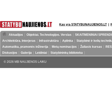
Kas yra STATYBUNAUJIENOS.LT
|
Aktualijos
Objektai. Technologijos. Verslas
SKAITMENINIAI SPRENDI
Architektūra. Interjeras
Infrastruktūra
Aplinka
Statybinė ir kelių technik
Automatika, pramonės inžinerija
Metų nominacijos
Žaliasis kursas
RES
Diskusijos
Galerija
Leidiniai
Statybininkų biblioteka
© 2026 MB NAUJIENOS LAIKU