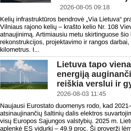
2026-08-05 09:18
Kelių infrastruktūros bendrovė „Via Lietuva“ p
Vilniaus rajono kelių – krašto kelio Nr. 108 
atnaujinimą. Artimiausiu metu skirtinguose ši
rekonstrukcijos, projektavimo ir rangos darbai
kilometrus. I...
Lietuva tapo viena
energiją auginanči
reiškia verslui ir
2026-08-03 11:45
Naujausi Eurostato duomenys rodo, kad 2021–
atsinaujinančių šaltinių dalis elektros suvartoj
visų Europos Sąjungos valstybių. 2025 m. Lietuv
aplenkė ES vidurkį – 49,9 proc. Šį proveržį lėm