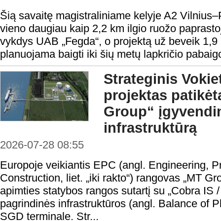
Šią savaitę magistraliniame kelyje A2 Vilniu
vieno daugiau kaip 2,2 km ilgio ruožo paprast
vykdys UAB „Fegda“, o projektą už beveik 1,9
planuojama baigti iki šių metų lapkričio pabaig
Strateginis Vokie
projektas patikėt
Group“ įgyvendi
infrastruktūrą
2026-07-28 08:55
Europoje veikiantis EPC (angl. Engineering, 
Construction, liet. „iki rakto“) rangovas „MT G
apimties statybos rangos sutartį su „Cobra IS 
pagrindinės infrastruktūros (angl. Balance of P
SGD terminale. Str...