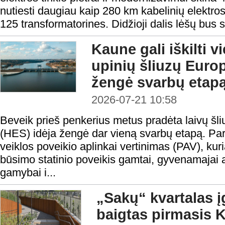
nutiesti daugiau kaip 280 km kabelinių elektros li
125 transformatorines. Didžioji dalis lėšų bus sk
Kaune gali iškilti v
upinių šliuzų Europ
žengė svarbų etap
2026-07-21 10:58
Beveik prieš penkerius metus pradėta laivų šli
(HES) idėja žengė dar vieną svarbų etapą. Pa
veiklos poveikio aplinkai vertinimas (PAV), kur
būsimo statinio poveikis gamtai, gyvenamajai a
gamybai i...
„Sakų“ kvartalas į
baigtas pirmasis K