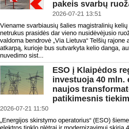
pakeis svarbų ruož
2026-07-21 13:51
Viename svarbiausių šalies magistralinių kelių
netrukus prasidės dar vieno nusidėvėjusio ruo
valdoma bendrovė „Via Lietuva“ Telšių rajone a
atkarpą, kurioje bus sutvarkyta kelio danga, a
nuvedimo sist...
ESO į Klaipėdos reg
investuoja 40 mln. 
naujos transformat
patikimesnis tieki
2026-07-21 11:50
„Energijos skirstymo operatorius“ (ESO) šieme
elektros tinklo plėtrai ir modernizavimui skiria 4