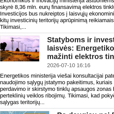
Ekonomikos ir inovacijų ministerija aštuoniem
skyrė 8,36 mln. eurų finansavimą elektros tinklų
Investicijos bus nukreiptos į laisvųjų ekonomi
kitų investicinių teritorijų aprūpinimą reikiama
Tikimasi,...
Statyboms ir inves
laisvės: Energetiko
mažinti elektros t
2026-07-10 16:16
Energetikos ministerija viešai konsultacijai pa
naudojimo sąlygų įstatymo pakeitimus, kuriais 
perdavimo ir skirstymo tinklų apsaugos zonas b
perteklinių veiklos ribojimų. Tikimasi, kad po
sąlygas teritorijų...