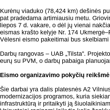
Kurėnų viaduko (78,424 km) dešinės pus
pat pradedama artimiausiu metu. Griovi
liepos 7 d. vakare, o dėl jų vienai nakči
eismas krašto kelyje Nr. 174 Ukmergė
Vėlesni eismo pakeitimai bus skelbiami 
Darbų rangovas – UAB „Tilsta”. Projekto 
eurų su PVM, o darbų pabaiga planuoja
Eismo organizavimo pokyčių reikšmė
Šie darbai yra dalis platesnės A2 Viln
modernizacijos programos, kuria siekiam
infrastruktūrą ir pritaikyti ją šiuolaikin