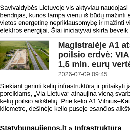
Savivaldybės Lietuvoje vis aktyviau naudojasi 
bendrijas, kurios tampa vienu iš būdų mažinti ene
vietos energetinę nepriklausomybę ir mažinti vi
elektros energijai. Šiai iniciatyvai skirta beveik
Magistralėje A1 a
poilsio erdvė: VI
1,5 mln. eurų vert
2026-07-09 09:45
Siekiant gerinti kelių infrastruktūrą ir pritaikyti 
poreikiams, „Via Lietuva“ atnaujina vieną svarb
kelių poilsio aikštelių. Prie kelio A1 Vilnius
kilometre, dešinėje kelio pusėje esančios aikšt
Statybunaujienos.lt
»
Infrastruktūra