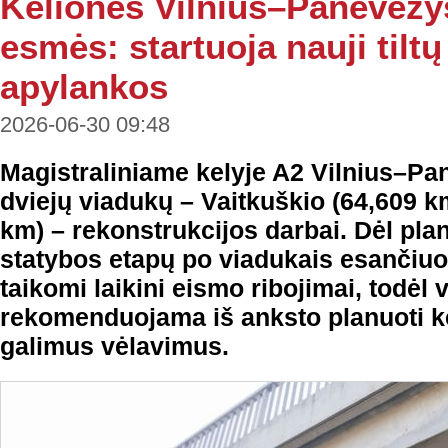
Kelionės Vilnius–Panevėžys
esmės: startuoja nauji tiltų
apylankos
2026-06-30 09:48
Magistraliniame kelyje A2 Vilnius–Pa
dviejų viadukų – Vaitkuškio (64,609 k
km) – rekonstrukcijos darbai. Dėl pla
statybos etapų po viadukais esančiuo
taikomi laikini eismo ribojimai, todėl
rekomenduojama iš anksto planuoti kel
galimus vėlavimus.