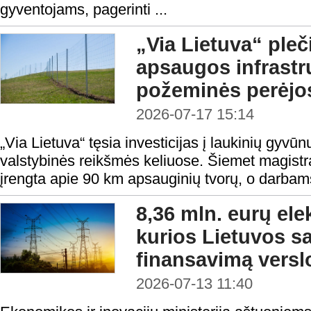
gyventojams, pagerinti ...
„Via Lietuva“ pleč
apsaugos infrastrukt
požeminės perėjo
2026-07-17 15:14
„Via Lietuva“ tęsia investicijas į laukinių gyvū
valstybinės reikšmės keliuose. Šiemet magistr
įrengta apie 90 km apsauginių tvorų, o darbams
8,36 mln. eurų elek
kurios Lietuvos s
finansavimą verslo
2026-07-13 11:40