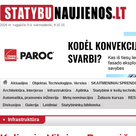
2026 m. rugpjūčio 9 d. sekmadienis, 9:32:15
Aktualijos
Objektai. Technologijos. Verslas
SKAITMENINIAI SPRENDI
Architektūra. Interjeras
Infrastruktūra
Aplinka
Statybinė ir kelių technik
Automatika, pramonės inžinerija
Metų nominacijos
Žaliasis kursas
RES
Diskusijos
Galerija
Leidiniai
Statybininkų biblioteka
Infrastruktūra