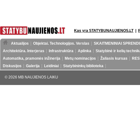
Kas yra STATYBUNAUJIENOS.LT
|
Aktualijos
Objektai. Technologijos. Verslas
SKAITMENINIAI SPRENDI
Architektūra. Interjeras
Infrastruktūra
Aplinka
Statybinė ir kelių technik
Automatika, pramonės inžinerija
Metų nominacijos
Žaliasis kursas
RES
Diskusijos
Galerija
Leidiniai
Statybininkų biblioteka
© 2026 MB NAUJIENOS LAIKU