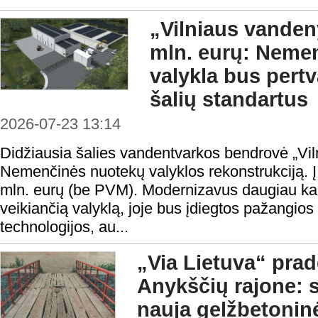
„Vilniaus vanden
mln. eurų: Neme
valykla bus pertv
šalių standartus
2026-07-23 13:14
Didžiausia šalies vandentvarkos bendrovė „Vi
Nemenčinės nuotekų valyklos rekonstrukciją. Į
mln. eurų (be PVM). Modernizavus daugiau ka
veikiančią valyklą, joje bus įdiegtos pažangios 
technologijos, au...
„Via Lietuva“ pra
Anykščių rajone: s
nauja gelžbetonin