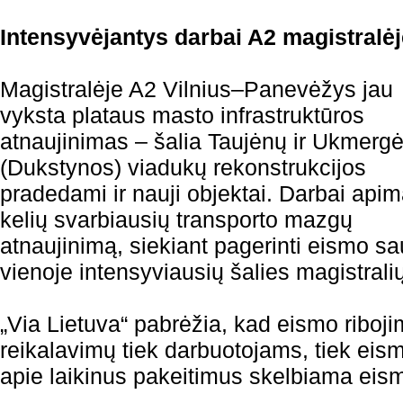
Intensyvėjantys darbai A2 magistralėj
Magistralėje A2 Vilnius–Panevėžys jau
vyksta plataus masto infrastruktūros
atnaujinimas – šalia Taujėnų ir Ukmerg
(Dukstynos) viadukų rekonstrukcijos
pradedami ir nauji objektai. Darbai api
kelių svarbiausių transporto mazgų
atnaujinimą, siekiant pagerinti eismo s
vienoje intensyviausių šalies magistrali
„Via Lietuva“ pabrėžia, kad eismo riboj
reikalavimų tiek darbuotojams, tiek eis
apie laikinus pakeitimus skelbiama eismo