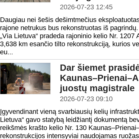
2026-07-23 12:45
Daugiau nei šešis dešimtmečius eksploatuotas 
rajone netrukus bus rekonstruotas iš pagrind
„Via Lietuva“ pradeda rajoninio kelio Nr. 1207
3,638 km esančio tilto rekonstrukciją, kurios ve
eu...
Dar šiemet prasidė
Kaunas–Prienai–Al
juostų magistrale
2026-07-23 09:10
Įgyvendinant vieną svarbiausių kelių infrastrukt
Lietuva“ gavo statybą leidžiantį dokumentą bev
reikšmės krašto kelio Nr. 130 Kaunas–Prienai–
rekonstrukcijos intensyviai naudojamas ruožas