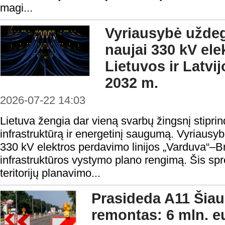
magi...
Vyriausybė uždeg
naujai 330 kV elek
Lietuvos ir Latvij
2032 m.
2026-07-22 14:03
Lietuva žengia dar vieną svarbų žingsnį stipr
infrastruktūrą ir energetinį saugumą. Vyriausyb
330 kV elektros perdavimo linijos „Varduva“–Br
infrastruktūros vystymo plano rengimą. Šis spr
teritorijų planavimo...
Prasideda A11 Šiau
remontas: 6 mln. eu