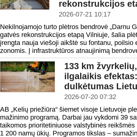
rekonstrukcijos e
2026-07-21 10:17
Nekilnojamojo turto plėtros bendrovė „Darnu Gr
gatvės rekonstrukcijos etapą Vilniuje, šalia pl
įrengta nauja viešoji aikštė su fontanu, poilsi
zonomis. Į infrastruktūros atnaujinimą bendrov
133 km žvyrkelių,
ilgalaikis efekta
dulkėtumas Lietu
2026-07-20 07:32
AB „Kelių priežiūra“ šiemet visoje Lietuvoje pl
mažinimo programą. Darbai jau vykdomi 39 sa
taikomos prioritetiniuose valstybinės reikšmė
1 200 namų ūkių. Programos tikslas – sumažint