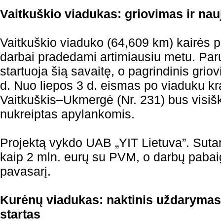
Vaitkuškio viadukas: griovimas ir nau
Vaitkuškio viaduko (64,609 km) kairės 
darbai pradedami artimiausiu metu. Par
startuoja šią savaitę, o pagrindinis gri
d. Nuo liepos 3 d. eismas po viaduku kr
Vaitkuškis–Ukmergė (Nr. 231) bus visišk
nukreiptas apylankomis.
Projektą vykdo UAB „YIT Lietuva”. Sutar
kaip 2 mln. eurų su PVM, o darbų pab
pavasarį.
Kurėnų viadukas: naktinis uždarymas 
startas