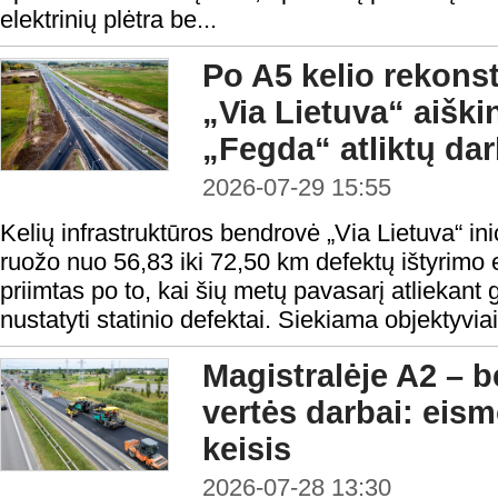
elektrinių plėtra be...
Po A5 kelio rekonst
„Via Lietuva“ aišk
„Fegda“ atliktų da
2026-07-29 15:55
Kelių infrastruktūros bendrovė „Via Lietuva“ ini
ruožo nuo 56,83 iki 72,50 km defektų ištyrimo
priimtas po to, kai šių metų pavasarį atliekant
nustatyti statinio defektai. Siekiama objektyviai 
Magistralėje A2 – b
vertės darbai: eis
keisis
2026-07-28 13:30