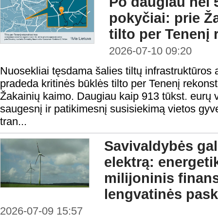
Po daugiau nei 
pokyčiai: prie Ž
tilto per Tenenį
2026-07-10 09:20
Nuosekliai tęsdama šalies tiltų infrastruktūros 
pradeda kritinės būklės tilto per Tenenį rekonst
Žakainių kaimo. Daugiau kaip 913 tūkst. eurų v
saugesnį ir patikimesnį susisiekimą vietos gyv
tran...
Savivaldybės gal
elektrą: energet
milijoninis finan
lengvatinės pas
2026-07-09 15:57