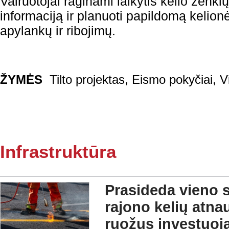
Vairuotojai raginami laikytis kelio ženkl
informaciją ir planuoti papildomą kelion
apylankų ir ribojimų.
ŽYMĖS
Tilto projektas
,
Eismo pokyčiai
,
V
Infrastruktūra
Prasideda vieno s
rajono kelių atna
ruožus investuoja