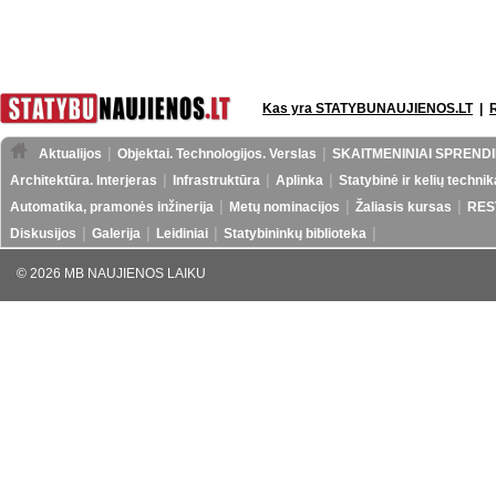
Kas yra STATYBUNAUJIENOS.LT
|
Aktualijos
Objektai. Technologijos. Verslas
SKAITMENINIAI SPRENDI
Architektūra. Interjeras
Infrastruktūra
Aplinka
Statybinė ir kelių technik
Automatika, pramonės inžinerija
Metų nominacijos
Žaliasis kursas
RES
Diskusijos
Galerija
Leidiniai
Statybininkų biblioteka
© 2026 MB NAUJIENOS LAIKU