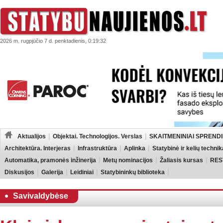
2026 m. rugpjūčio 7 d. penktadienis, 0:19:32
Aktualijos
Objektai. Technologijos. Verslas
SKAITMENINIAI SPRENDI
Architektūra. Interjeras
Infrastruktūra
Aplinka
Statybinė ir kelių technik
Automatika, pramonės inžinerija
Metų nominacijos
Žaliasis kursas
RES
Diskusijos
Galerija
Leidiniai
Statybininkų biblioteka
Savivaldybėse