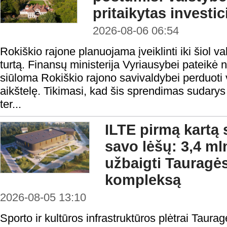
pritaikytas investi
2026-08-06 06:54
Rokiškio rajone planuojama įveiklinti iki šiol
turtą. Finansų ministerija Vyriausybei pateikė 
siūloma Rokiškio rajono savivaldybei perduoti v
aikštelę. Tikimasi, kad šis sprendimas sudarys
ter...
ILTE pirmą kartą 
savo lėšų: 3,4 ml
užbaigti Tauragės
kompleksą
2026-08-05 13:10
Sporto ir kultūros infrastruktūros plėtrai Taura