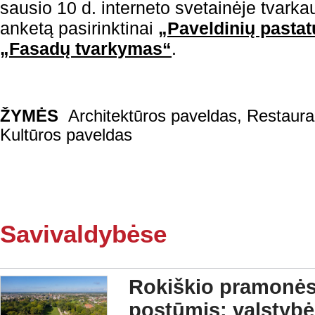
sausio 10 d. interneto svetainėje tvarkau
anketą pasirinktinai
„Paveldinių pasta
„Fasadų tvarkymas“
.
ŽYMĖS
Architektūros paveldas
,
Restaura
Kultūros paveldas
Savivaldybėse
Rokiškio pramonės 
postūmis: valstybė