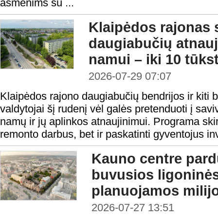
asmenims su ...
Klaipėdos rajonas 
daugiabučių atnauj
namui – iki 10 tūks
2026-07-29 07:07
Klaipėdos rajono daugiabučių bendrijos ir kiti
valdytojai šį rudenį vėl galės pretenduoti į sa
namų ir jų aplinkos atnaujinimui. Programa skirt
remonto darbus, bet ir paskatinti gyventojus inv
Kauno centre par
buvusios ligoninė
planuojamos milijo
2026-07-27 13:51