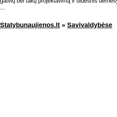
gatvių bei takų projektavimą ir didesnis dėmesys
...
Statybunaujienos.lt
»
Savivaldybėse