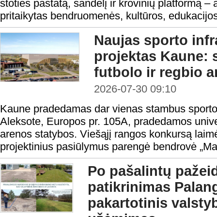
stoties pastatą, sandėlį ir krovinių platformą –
pritaikytas bendruomenės, kultūros, edukacijos
Naujas sporto infr
projektas Kaune:
futbolo ir regbio 
2026-07-30 09:10
Kaune pradedamas dar vienas stambus sporto i
Aleksote, Europos pr. 105A, pradedamos univers
arenos statybos. Viešąjį rangos konkursą laimė
projektinius pasiūlymus parengė bendrovė „Ma
Po pašalintų pažei
patikrinimas Palang
pakartotinis valst