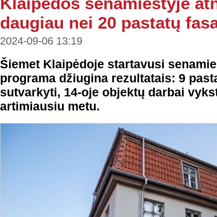
Klaipėdos senamiestyje at
daugiau nei 20 pastatų fas
2024-09-06 13:19
Šiemet Klaipėdoje startavusi senami
programa džiugina rezultatais: 9 past
sutvarkyti, 14-oje objektų darbai vyks
artimiausiu metu.