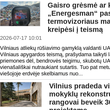
Gaisro grėsmė ar 
„Energesman“ pa
termovizoriaus ma
kreipėsi į teismą
2026-07-17 10:01
Vilniaus atliekų rūšiavimo gamyklą valdanti U
Vilniaus apygardos teismą, prašydama taikyti 
priemones dėl, bendrovės teigimu, skubotų 
vienašališkai nutraukiant sutartis. Tuo pat met
viešojoje erdvėje skelbiamus nuo...
Vilnius pradeda v
mokyklų rekonstru
rangovai beveik 3