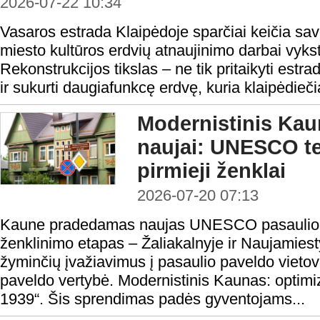
2026-07-22 10:34
Vasaros estrada Klaipėdoje sparčiai keičia sav
miesto kultūros erdvių atnaujinimo darbai vyks
Rekonstrukcijos tikslas – ne tik pritaikyti estr
ir sukurti daugiafunkcę erdvę, kuria klaipėdieči
Modernistinis Ka
naujai: UNESCO ter
pirmieji ženklai
2026-07-20 07:13
Kaune pradedamas naujas UNESCO pasaulio pa
ženklinimo etapas – Žaliakalnyje ir Naujamiest
žyminčių įvažiavimus į pasaulio paveldo vie
paveldo vertybė. Modernistinis Kaunas: optim
1939“. Šis sprendimas padės gyventojams...