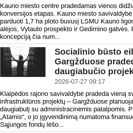
Kauno miesto centre pradedamas vienos didžiaus
konversijos etapas. Kauno miesto savivaldybė
parduoti 1,7 ha ploto buvusį LSMU Kauno ligo
alėjos, Vytauto prospekto ir Gedimino gatvės.
koncepciją čia num...
Socialinio būsto ei
Gargžduose prade
daugiabučio proje
2026-07-27 09:17
Klaipėdos rajono savivaldybė pradeda vieną sv
infrastruktūros projektų – Gargžduose planuojam
daugiabutį su administracinėmis patalpomis. 
„Atamis“, o jo įgyvendinimą numatoma finansu
Sąjungos fondų lėšo...