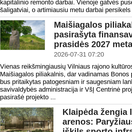
kapitalinio remonto darbai. Vienoje gatvės pusė
šaligatviai, o artimiausiu metu darbai persikels 
Maišiagalos piliaka
pasirašyta finansav
prasidės 2027 meta
2026-07-31 07:20
Vienas reikšmingiausių Vilniaus rajono kultūro
Maišiagalos piliakalnis, dar vadinamas Bonos p
bus pritaikytas patogesniam ir saugesniam lan
savivaldybės administracija ir VšĮ Centrinė pr
pasirašė projekto ...
Klaipėda žengia 
arenos: Paryžia
iškils sporto inf