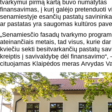
tvarkymui pirmą kartą buvo numatytas
finansavimas, į kurį galėjo pretenduoti v
senamiestyje esančių pastatų savininkai
ar pastatas yra saugomas kultūros pavel
„Senamiesčio fasadų tvarkymo programa
ateinančiais metais, tad visus, kurie d
kviečiu sekti besitvarkančių pastatų sav
kreiptis į savivaldybę dėl finansavimo“,
cituojamas Klaipėdos meras Arvydas Va