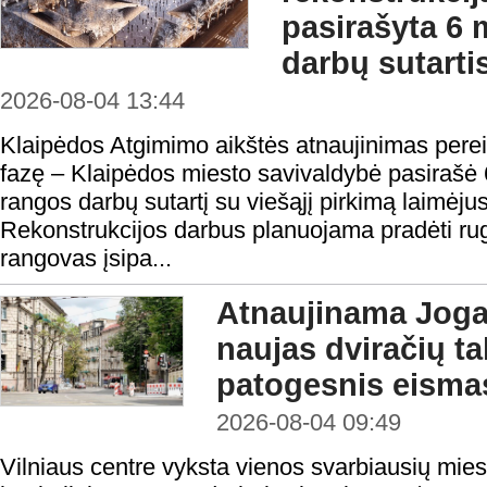
pasirašyta 6 
darbų sutarti
2026-08-04 13:44
Klaipėdos Atgimimo aikštės atnaujinimas perei
fazę – Klaipėdos miesto savivaldybė pasirašė 
rangos darbų sutartį su viešąjį pirkimą laimėju
Rekonstrukcijos darbus planuojama pradėti rugp
rangovas įsipa...
Atnaujinama Jogai
naujas dviračių tak
patogesnis eisma
2026-08-04 09:49
Vilniaus centre vyksta vienos svarbiausių mies