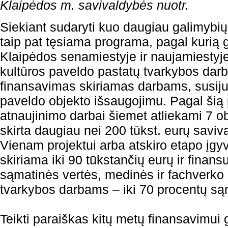
Klaipėdos m. savivaldybės nuotr.
Siekiant sudaryti kuo daugiau galimybių 
taip pat tęsiama programa, pagal kurią 
Klaipėdos senamiestyje ir naujamiesty
kultūros paveldo pastatų tvarkybos dar
finansavimas skiriamas darbams, susiju
paveldo objekto išsaugojimu. Pagal šią
atnaujinimo darbai šiemet atliekami 7 o
skirta daugiau nei 200 tūkst. eurų saviv
Vienam projektui arba atskiro etapo įgyv
skiriama iki 90 tūkstančių eurų ir finan
sąmatinės vertės, medinės ir fachverko 
tvarkybos darbams – iki 70 procentų są
Teikti paraiškas kitų metų finansavimui 