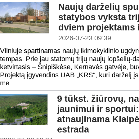
Naujų darželių spur
statybos vyksta tr
dviem projektams
2026-07-23 09:39
Vilniuje spartinamas naujų ikimokyklinio ugdymo
tempas. Prie jau statomų trijų naujų lopšelių-da
ketvirtasis – Šnipiškėse, Kernavės gatvėje, buvu
Projektą įgyvendins UAB „KRS“, kuri darželį įsi
me...
9 tūkst. žiūrovų, n
jaunimui ir sportui:
atnaujinama Klaip
estrada