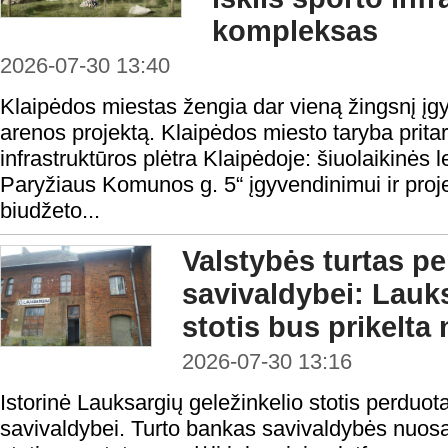
kompleksas
2026-07-30 13:40
Klaipėdos miestas žengia dar vieną žingsnį į
arenos projektą. Klaipėdos miesto taryba pritar
infrastruktūros plėtra Klaipėdoje: šiuolaikinės
Paryžiaus Komunos g. 5“ įgyvendinimui ir proje
biudžeto...
Valstybės turtas p
savivaldybei: Lauks
stotis bus prikelta 
2026-07-30 13:16
Istorinė Lauksargių geležinkelio stotis perduo
savivaldybei. Turto bankas savivaldybės nuos