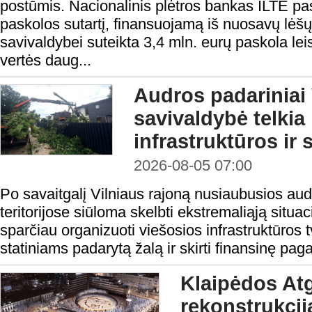
postūmis. Nacionalinis plėtros bankas ILTE pas
paskolos sutartį, finansuojamą iš nuosavų lėš
savivaldybei suteikta 3,4 mln. eurų paskola lei
vertės daug...
Audros padariniai 
savivaldybė telkia
infrastruktūros ir 
2026-08-05 07:00
Po savaitgalį Vilniaus rajoną nusiaubusios aud
teritorijose siūloma skelbti ekstremaliąją situa
sparčiau organizuoti viešosios infrastruktūros t
statiniams padarytą žalą ir skirti finansinę pag
Klaipėdos At
rekonstrukcij