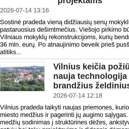
projektams
2026-07-14 13:16
Sostinė pradeda vieną didžiausių senų mokyk
pastaruosius dešimtmečius. Viešojo pirkimo būd
Vilniaus mokyklų rekonstrukcijoms, kurių bendr
36 mln. eurų. Po atnaujinimo beveik prieš pusši
atitiks...
Vilnius keičia poži
nauja technologija
brandžius želdiniu
2026-07-14 12:18
Vilnius pradeda taikyti naujas priemones, kuri
miesto medžius ir pagerinti jų augimo sąlygas.
medžių sodinimas į struktūrines dėžes, ankstyv