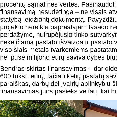
procentų sąmatinės vertės. Pasinaudoti
finansavimą nesudėtinga – ne visais atve
statybą leidžiantį dokumentą. Pavyzdžiui
projekto nereikia paprastajam fasado r
perdažymo, nutrupėjusio tinko sutvark
nekeičiama pastato išvaizda ir pastato 
viso šiais metais tvarkomiems pastata
nei pusė milijono eurų savivaldybės biu
Bendras skirtas finansavimas – dar dides
600 tūkst. eurų, tačiau kelių pastatų sav
paraiškas, darbų dėl įvairių aplinkybių š
finansavimas juos pasieks vėliau, kai bus