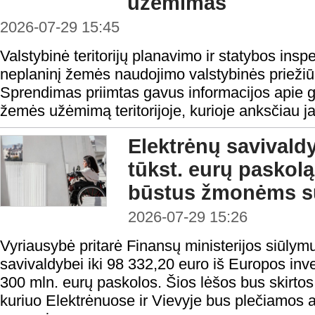
užėmimas
2026-07-29 15:45
Valstybinė teritorijų planavimo ir statybos ins
neplaninį žemės naudojimo valstybinės priežiū
Sprendimas priimtas gavus informacijos apie g
žemės užėmimą teritorijoje, kurioje anksčiau j
Elektrėnų savivald
tūkst. eurų paskolą 
būstus žmonėms su
2026-07-29 15:26
Vyriausybė pritarė Finansų ministerijos siūlymu
savivaldybei iki 98 332,20 euro iš Europos inv
300 mln. eurų paskolos. Šios lėšos bus skirtos 
kuriuo Elektrėnuose ir Vievyje bus plečiamos