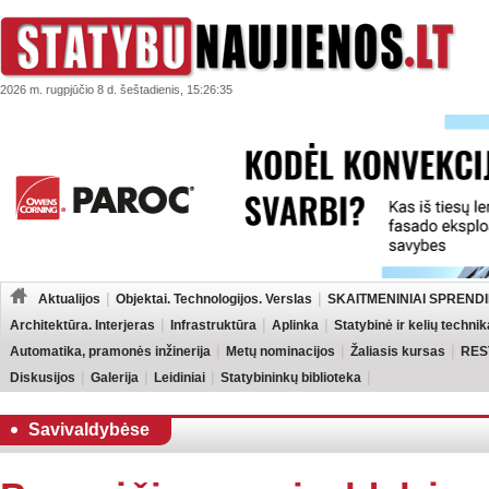
2026 m. rugpjūčio 8 d. šeštadienis, 15:26:35
Aktualijos
Objektai. Technologijos. Verslas
SKAITMENINIAI SPRENDI
Architektūra. Interjeras
Infrastruktūra
Aplinka
Statybinė ir kelių technik
Automatika, pramonės inžinerija
Metų nominacijos
Žaliasis kursas
RES
Diskusijos
Galerija
Leidiniai
Statybininkų biblioteka
Savivaldybėse