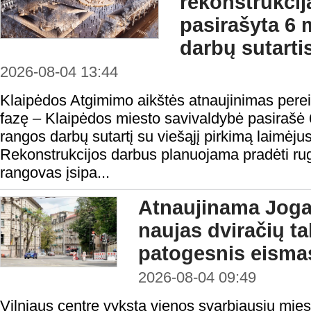
rekonstrukcij
pasirašyta 6 
darbų sutarti
2026-08-04 13:44
Klaipėdos Atgimimo aikštės atnaujinimas perei
fazę – Klaipėdos miesto savivaldybė pasirašė 
rangos darbų sutartį su viešąjį pirkimą laimėju
Rekonstrukcijos darbus planuojama pradėti rugp
rangovas įsipa...
Atnaujinama Jogai
naujas dviračių tak
patogesnis eisma
2026-08-04 09:49
Vilniaus centre vyksta vienos svarbiausių mies