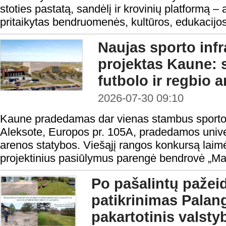
stoties pastatą, sandėlį ir krovinių platformą –
pritaikytas bendruomenės, kultūros, edukacijos
Naujas sporto infr
projektas Kaune:
futbolo ir regbio 
2026-07-30 09:10
Kaune pradedamas dar vienas stambus sporto i
Aleksote, Europos pr. 105A, pradedamos univers
arenos statybos. Viešąjį rangos konkursą laimė
projektinius pasiūlymus parengė bendrovė „Ma
Po pašalintų pažei
patikrinimas Palang
pakartotinis valst