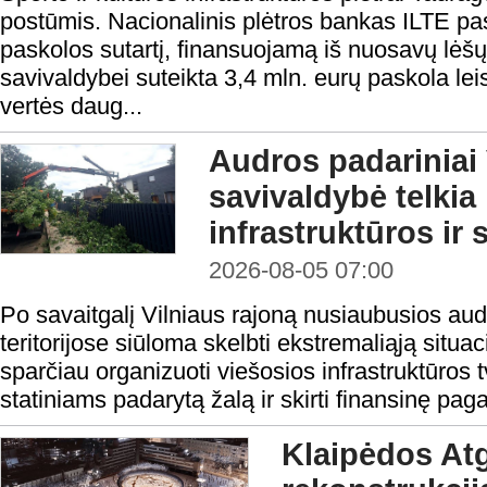
postūmis. Nacionalinis plėtros bankas ILTE pas
paskolos sutartį, finansuojamą iš nuosavų lėš
savivaldybei suteikta 3,4 mln. eurų paskola lei
vertės daug...
Audros padariniai 
savivaldybė telkia
infrastruktūros ir 
2026-08-05 07:00
Po savaitgalį Vilniaus rajoną nusiaubusios aud
teritorijose siūloma skelbti ekstremaliąją situa
sparčiau organizuoti viešosios infrastruktūros t
statiniams padarytą žalą ir skirti finansinę pag
Klaipėdos At