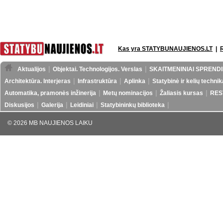
Kas yra STATYBUNAUJIENOS.LT
|
Aktualijos
Objektai. Technologijos. Verslas
SKAITMENINIAI SPRENDI
Architektūra. Interjeras
Infrastruktūra
Aplinka
Statybinė ir kelių technik
Automatika, pramonės inžinerija
Metų nominacijos
Žaliasis kursas
RES
Diskusijos
Galerija
Leidiniai
Statybininkų biblioteka
© 2026 MB NAUJIENOS LAIKU