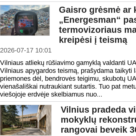
Gaisro grėsmė ar 
„Energesman“ pa
termovizoriaus ma
kreipėsi į teismą
2026-07-17 10:01
Vilniaus atliekų rūšiavimo gamyklą valdanti U
Vilniaus apygardos teismą, prašydama taikyti 
priemones dėl, bendrovės teigimu, skubotų 
vienašališkai nutraukiant sutartis. Tuo pat met
viešojoje erdvėje skelbiamus nuo...
Vilnius pradeda v
mokyklų rekonstru
rangovai beveik 3