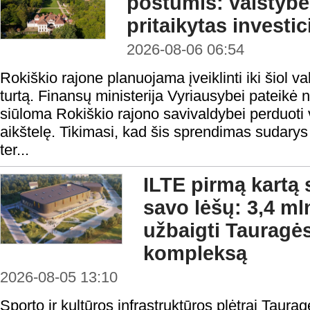
postūmis: valstybė
pritaikytas investi
2026-08-06 06:54
Rokiškio rajone planuojama įveiklinti iki šiol
turtą. Finansų ministerija Vyriausybei pateikė 
siūloma Rokiškio rajono savivaldybei perduoti v
aikštelę. Tikimasi, kad šis sprendimas sudarys
ter...
ILTE pirmą kartą 
savo lėšų: 3,4 ml
užbaigti Tauragės
kompleksą
2026-08-05 13:10
Sporto ir kultūros infrastruktūros plėtrai Taura