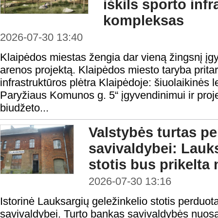
iškils sporto inf
kompleksas
2026-07-30 13:40
Klaipėdos miestas žengia dar vieną žingsnį į
arenos projektą. Klaipėdos miesto taryba pritar
infrastruktūros plėtra Klaipėdoje: šiuolaikinės
Paryžiaus Komunos g. 5“ įgyvendinimui ir proje
biudžeto...
Valstybės turtas p
savivaldybei: Lauks
stotis bus prikelta 
2026-07-30 13:16
Istorinė Lauksargių geležinkelio stotis perduo
savivaldybei. Turto bankas savivaldybės nuos