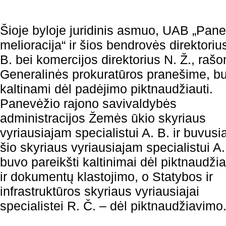
Šioje byloje juridinis asmuo, UAB „Pan
melioracija“ ir šios bendrovės direktoriu
B. bei komercijos direktorius N. Ž., raš
Generalinės prokuratūros pranešime, b
kaltinami dėl padėjimo piktnaudžiauti.
Panevėžio rajono savivaldybės
administracijos Žemės ūkio skyriaus
vyriausiajam specialistui A. B. ir buvus
šio skyriaus vyriausiajam specialistui A.
buvo pareikšti kaltinimai dėl piktnaudži
ir dokumentų klastojimo, o Statybos ir
infrastruktūros skyriaus vyriausiajai
specialistei R. Č. – dėl piktnaudžiavimo