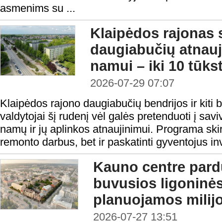
asmenims su ...
Klaipėdos rajonas 
daugiabučių atnauj
namui – iki 10 tūks
2026-07-29 07:07
Klaipėdos rajono daugiabučių bendrijos ir kiti
valdytojai šį rudenį vėl galės pretenduoti į sa
namų ir jų aplinkos atnaujinimui. Programa skirt
remonto darbus, bet ir paskatinti gyventojus inv
Kauno centre par
buvusios ligoninė
planuojamos milijo
2026-07-27 13:51