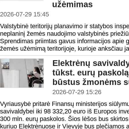
užėmimas
2026-07-29 15:45
Valstybinė teritorijų planavimo ir statybos ins
neplaninį žemės naudojimo valstybinės priežiū
Sprendimas priimtas gavus informacijos apie g
žemės užėmimą teritorijoje, kurioje anksčiau j
Elektrėnų savivald
tūkst. eurų paskolą 
būstus žmonėms su
2026-07-29 15:26
Vyriausybė pritarė Finansų ministerijos siūlymu
savivaldybei iki 98 332,20 euro iš Europos inv
300 mln. eurų paskolos. Šios lėšos bus skirtos 
kuriuo Elektrėnuose ir Vievyje bus plečiamos