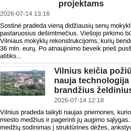
projektams
2026-07-14 13:16
Sostinė pradeda vieną didžiausių senų mokyk
pastaruosius dešimtmečius. Viešojo pirkimo būd
Vilniaus mokyklų rekonstrukcijoms, kurių bendr
36 mln. eurų. Po atnaujinimo beveik prieš pusši
atitiks...
Vilnius keičia poži
nauja technologija
brandžius želdiniu
2026-07-14 12:18
Vilnius pradeda taikyti naujas priemones, kuri
miesto medžius ir pagerinti jų augimo sąlygas.
medžių sodinimas į struktūrines dėžes, ankstyv