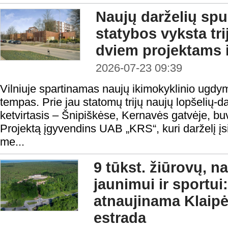
Naujų darželių spur
statybos vyksta tr
dviem projektams
2026-07-23 09:39
Vilniuje spartinamas naujų ikimokyklinio ugdymo
tempas. Prie jau statomų trijų naujų lopšelių-da
ketvirtasis – Šnipiškėse, Kernavės gatvėje, buvu
Projektą įgyvendins UAB „KRS“, kuri darželį įsi
me...
9 tūkst. žiūrovų, n
jaunimui ir sportui:
atnaujinama Klaip
estrada