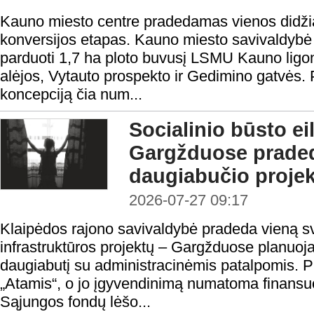
Kauno miesto centre pradedamas vienos didžiaus
konversijos etapas. Kauno miesto savivaldybė
parduoti 1,7 ha ploto buvusį LSMU Kauno ligo
alėjos, Vytauto prospekto ir Gedimino gatvės.
koncepciją čia num...
Socialinio būsto ei
Gargžduose prade
daugiabučio proje
2026-07-27 09:17
Klaipėdos rajono savivaldybė pradeda vieną sv
infrastruktūros projektų – Gargžduose planuojam
daugiabutį su administracinėmis patalpomis. 
„Atamis“, o jo įgyvendinimą numatoma finansu
Sąjungos fondų lėšo...