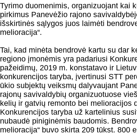
Tyrimo duomenimis, organizuojant kai k
pirkimus Panevėžio rajono savivaldybėj
išskirtinės sąlygos juos laimėti bendro
melioracija“.
Tai, kad minėta bendrovė kartu su dar ke
regiono įmonėmis yra padariusi Konkure
pažeidimų, 2019 m. konstatavo ir Lietu
konkurencijos taryba, įvertinusi STT per
ūkio subjektų veiksmų dalyvaujant Panev
rajonų savivaldybių organizuotuose vie
kelių ir gatvių remonto bei melioracijos 
Konkurencijos taryba už kartelinius sus
nubaudė piniginėmis baudomis. Bendro
melioracija“ buvo skirta 209 tūkst. 800 