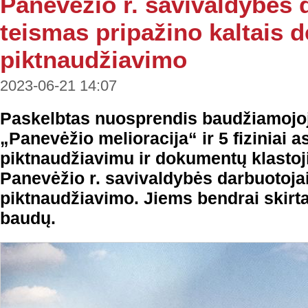
Panevėžio r. savivaldybės 
teismas pripažino kaltais d
piktnaudžiavimo
2023-06-21 14:07
Paskelbtas nuosprendis baudžiamojoj
„Panevėžio melioracija“ ir 5 fiziniai 
piktnaudžiavimu ir dokumentų klastoj
Panevėžio r. savivaldybės darbuotojai 
piktnaudžiavimo. Jiems bendrai skirta
baudų.