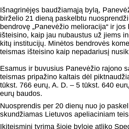
Išnagrinėjęs baudžiamąją bylą, Panevė
birželio 21 dieną paskelbtu nuosprendži
bendrovę „Panevėžio melioracija“ ir jos
išteisino, kaip jau nubaustus už jiems 
kitų institucijų. Minėtos bendrovės komer
teismas išteisino kaip nepadariusį nusi
Esamus ir buvusius Panevėžio rajono s
teismas pripažino kaltais dėl piktnaudžia
tūkst. 766 eurų, A. D. – 5 tūkst. 640 eurų
eurų baudos.
Nuosprendis per 20 dienų nuo jo paskelb
skundžiamas Lietuvos apeliaciniam tei
Ikiteisminį tyrimą šioje byloje atliko Spe