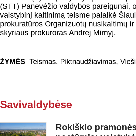
(STT) Panevėžio valdybos pareigūnai, o
valstybinį kaltinimą teisme palaikė Šiau
prokuratūros Organizuotų nusikaltimų ir
skyriaus prokuroras Andrej Mirnyj.
ŽYMĖS
Teismas
,
Piktnaudžiavimas
,
Vieši
Savivaldybėse
Rokiškio pramonės 