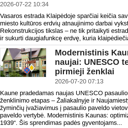
2026-07-22 10:34
Vasaros estrada Klaipėdoje sparčiai keičia sav
miesto kultūros erdvių atnaujinimo darbai vyks
Rekonstrukcijos tikslas – ne tik pritaikyti estr
ir sukurti daugiafunkcę erdvę, kuria klaipėdieči
Modernistinis Ka
naujai: UNESCO ter
pirmieji ženklai
2026-07-20 07:13
Kaune pradedamas naujas UNESCO pasaulio pa
ženklinimo etapas – Žaliakalnyje ir Naujamiest
žyminčių įvažiavimus į pasaulio paveldo vie
paveldo vertybė. Modernistinis Kaunas: optim
1939“. Šis sprendimas padės gyventojams...