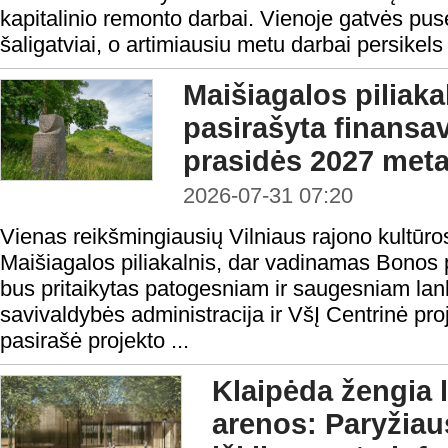
kapitalinio remonto darbai. Vienoje gatvės pusė
šaligatviai, o artimiausiu metu darbai persikels 
Maišiagalos piliaka
pasirašyta finansav
prasidės 2027 meta
2026-07-31 07:20
Vienas reikšmingiausių Vilniaus rajono kultūro
Maišiagalos piliakalnis, dar vadinamas Bonos p
bus pritaikytas patogesniam ir saugesniam lan
savivaldybės administracija ir VšĮ Centrinė pr
pasirašė projekto ...
Klaipėda žengia 
arenos: Paryžia