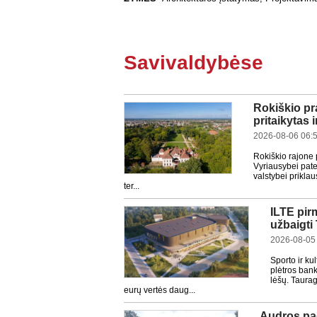
Savivaldybėse
Rokiškio pr
pritaikytas 
2026-08-06 06:
Rokiškio rajone 
Vyriausybei pate
valstybei prikla
ter...
ILTE pir
užbaigti
2026-08-05
Sporto ir ku
plėtros bank
lėšų. Taurag
eurų vertės daug...
Audros pad