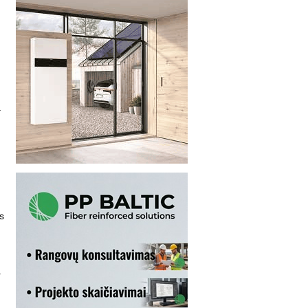
.
s
.