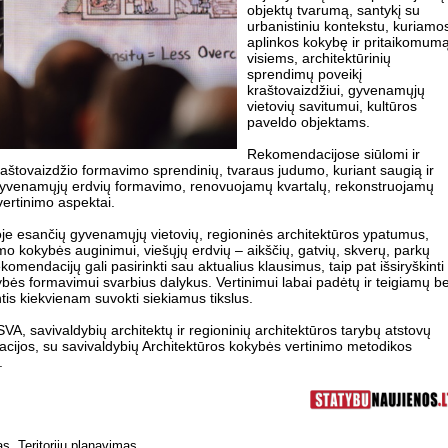
objektų tvarumą, santykį su
urbanistiniu kontekstu, kuriamo
aplinkos kokybę ir pritaikomum
visiems, architektūrinių
sprendimų poveikį
kraštovaizdžiui, gyvenamųjų
vietovių savitumui, kultūros
paveldo objektams.
Rekomendacijose siūlomi ir
tovaizdžio formavimo sprendinių, tvaraus judumo, kuriant saugią ir
 gyvenamųjų erdvių formavimo, renovuojamų kvartalų, rekonstruojamų
vertinimo aspektai.
ijoje esančių gyvenamųjų vietovių, regioninės architektūros ypatumus,
imo kokybės auginimui, viešųjų erdvių – aikščių, gatvių, skverų, parkų
komendacijų gali pasirinkti sau aktualius klausimus, taip pat išsiryškinti
atybės formavimui svarbius dalykus. Vertinimui labai padėtų ir teigiamų be
is kiekvienam suvokti siekiamus tikslus.
VA, savivaldybių architektų ir regioninių architektūros tarybų atstovų
cijos, su savivaldybių Architektūros kokybės vertinimo metodikos
s.
as
,
Teritorijų planavimas