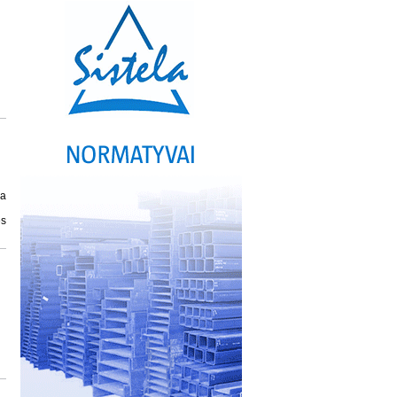
ja
ės