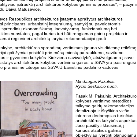
aktyviau įsitraukti į architektūros kokybės gerinimo procesus", – pažymi
dr. Daiva Matusevičė.
tuvos Respublikos architektūros įstatyme aprašytus architektūros
osi principams, urbanistinį integralumą, santykį su paveldėtomis
s, sprendinių ekonomiškumą, inovatyvumą, funkcionalumą bei
teiktos nuostatos, pagal kurias turi būti rengiamas gairių projektas ir
kamai regioninei architektų tarybai rekomendacijai gauti.
 kokybe, architektūros sprendimų vertinimas įgauna vis didesnę reikšmę
rijai gali žymiai prisidėti prie mūsų miestų patrauklumo, savitumo
kos ir gyvenimo kokybės. Kiekviena savivaldybė, atsižvelgdama į savo
 nustatys architektūros kokybės vertinimo gaires, o SSVA yra pasirengusi
sako pranešime cituojamas SSVA Urbanistinio padalinio vadovas
Mindaugas Pakalnis.
Ryčio Šeškaičio nuotr.
Pasak M. Pakalnio, Architektūro
kokybės vertinimo metodikos
taikymo gairių rekomendacijos
detalizuoja ir išryškina viešo
intereso dedamąsias turinčius
architektūros kokybės aspektus
Jose pasiūlyti klausimai, į
kuriuos atsakius galima
objektyviau įvertinti planuojamų