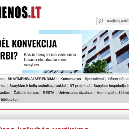
las
SKAITMENINIAI SPRENDIMAI
Komentaras
Sprendimai
Inžinerinės 
inka
Statybinė ir kelių technika, įrankiai
NT projektai
Statybos inspekcija 
acijos
Žaliasis kursas
RESTA
Universalus dizainas
Asmenybės. Sėkmės
 biblioteka