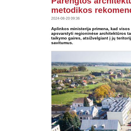
Parengtos architekt
metodikos rekomen
2024-08-20 09:36
Aplinkos ministerija primena, kad visos
apsvarstyti regioninėse architektūros t
taikymo gaires, atsižvelgiant į jų terit
savitumus.