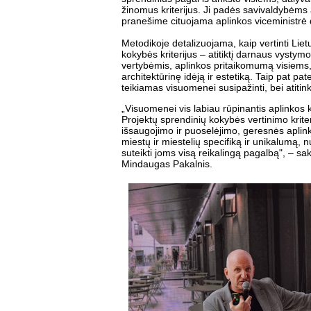
žinomus kriterijus. Ji padės savivaldybėms 
pranešime cituojama aplinkos viceministrė 
Metodikoje detalizuojama, kaip vertinti Lie
kokybės kriterijus – atitiktį darnaus vystym
vertybėmis, aplinkos pritaikomumą visiem
architektūrinę idėją ir estetiką. Taip pat pa
teikiamas visuomenei susipažinti, bei atitin
„Visuomenei vis labiau rūpinantis aplinkos
Projektų sprendinių kokybės vertinimo krite
išsaugojimo ir puoselėjimo, geresnės aplin
miestų ir miestelių specifiką ir unikalumą,
suteikti joms visą reikalingą pagalbą", – 
Mindaugas Pakalnis.