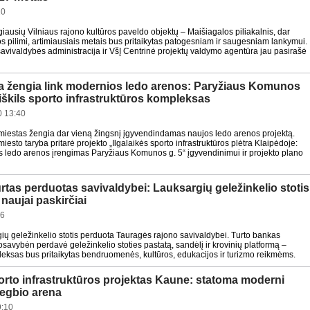
20
iausių Vilniaus rajono kultūros paveldo objektų – Maišiagalos piliakalnis, dar
pilimi, artimiausiais metais bus pritaikytas patogesniam ir saugesniam lankymui.
savivaldybės administracija ir VšĮ Centrinė projektų valdymo agentūra jau pasirašė
a žengia link modernios ledo arenos: Paryžiaus Komunos
iškils sporto infrastruktūros kompleksas
 13:40
miestas žengia dar vieną žingsnį įgyvendindamas naujos ledo arenos projektą.
iesto taryba pritarė projekto „Ilgalaikės sporto infrastruktūros plėtra Klaipėdoje:
s ledo arenos įrengimas Paryžiaus Komunos g. 5“ įgyvendinimui ir projekto plano
rtas perduotas savivaldybei: Lauksargių geležinkelio stotis
 naujai paskirčiai
16
gių geležinkelio stotis perduota Tauragės rajono savivaldybei. Turto bankas
savybėn perdavė geležinkelio stoties pastatą, sandėlį ir krovinių platformą –
pleksas bus pritaikytas bendruomenės, kultūros, edukacijos ir turizmo reikmėms.
orto infrastruktūros projektas Kaune: statoma moderni
 regbio arena
9:10