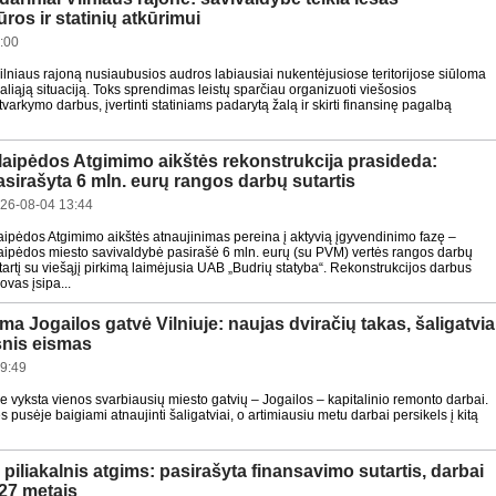
ūros ir statinių atkūrimui
:00
ilniaus rajoną nusiaubusios audros labiausiai nukentėjusiose teritorijose siūloma
aliąją situaciją. Toks sprendimas leistų sparčiau organizuoti viešosios
 tvarkymo darbus, įvertinti statiniams padarytą žalą ir skirti finansinę pagalbą
laipėdos Atgimimo aikštės rekonstrukcija prasideda:
asirašyta 6 mln. eurų rangos darbų sutartis
26-08-04 13:44
aipėdos Atgimimo aikštės atnaujinimas pereina į aktyvią įgyvendinimo fazę –
aipėdos miesto savivaldybė pasirašė 6 mln. eurų (su PVM) vertės rangos darbų
tartį su viešąjį pirkimą laimėjusia UAB „Budrių statyba“. Rekonstrukcijos darbus
vas įsipa...
a Jogailos gatvė Vilniuje: naujas dviračių takas, šaligatvia
snis eismas
9:49
re vyksta vienos svarbiausių miesto gatvių – Jogailos – kapitalinio remonto darbai.
 pusėje baigiami atnaujinti šaligatviai, o artimiausiu metu darbai persikels į kitą
piliakalnis atgims: pasirašyta finansavimo sutartis, darbai
27 metais