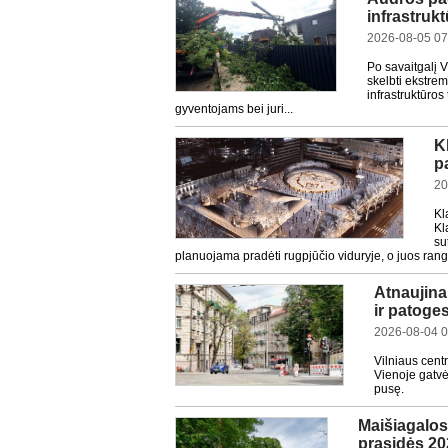
infrastrukt
2026-08-05 07
Po savaitgalį V
skelbti ekstrem
infrastruktūros
gyventojams bei juri...
K
p
20
Kl
Kl
su
planuojama pradėti rugpjūčio viduryje, o juos rango
Atnaujinam
ir patoge
2026-08-04 0
Vilniaus cent
Vienoje gatvės
pusę.
Maišiagalos 
prasidės 20