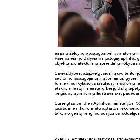
esamų želdynų apsaugos bei numatomų kraš
visiems eismo dalyviams patogią aplinką,
objektų architektūrinių sprendinių kokybės 
Savivaldybės, atsižvelgusios į savo teritor
savitumo išsaugojimui ir stiprinimui, gyven
formavimui kylančius iššūkius, iš siūlomų re
atskirų miestų ir miestelių bei jų dalių tap
neigiamų sprendimų iliustravimas, padedant
Surengtas bendras Aplinkos ministerijos, SS
pasitarimas, kurio metu aptartos rekomenda
taikymo gairių rengimu susijusios aktualijo
ŽYMĖS
Architektūros įstatymas
,
Projektavim