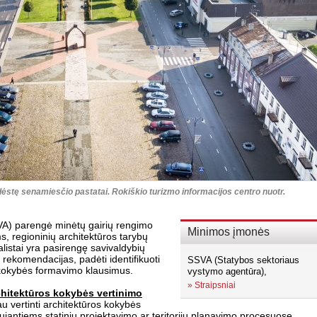
sidėstę senamiesčio pastatai. Rokiškio turizmo informacijos centro nuotr.
VA) parengė minėtų gairių rengimo
Minimos įmonės
s, regioninių architektūros tarybų
listai yra pasirengę savivaldybių
ti rekomendacijas, padėti identifikuoti
SSVA (Statybos sektoriaus
 kokybės formavimo klausimus.
vystymo agentūra),
»
Straipsniai
hitektūros kokybės vertinimo
au vertinti architektūros kokybės
ujantiems statinių projektavimo ar teritorijų planavimo procesuose,