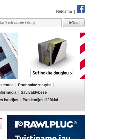
Reklama
|
sistemos
Pramoninė statyba
informuoja
Savivaldybėse
 istorijos
Pandemijos iššūkiai