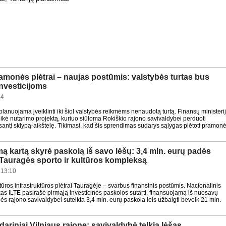
amonės plėtrai – naujas postūmis: valstybės turtas bus
investicijoms
54
planuojama įveiklinti iki šiol valstybės reikmėms nenaudotą turtą. Finansų ministeri
ikė nutarimo projektą, kuriuo siūloma Rokiškio rajono savivaldybei perduoti
usantį sklypą-aikštelę. Tikimasi, kad šis sprendimas sudarys sąlygas plėtoti pramon
mą kartą skyrė paskolą iš savo lėšų: 3,4 mln. eurų padės
 Tauragės sporto ir kultūros kompleksą
 13:10
ltūros infrastruktūros plėtrai Tauragėje – svarbus finansinis postūmis. Nacionalinis
as ILTE pasirašė pirmąją investicinės paskolos sutartį, finansuojamą iš nuosavų
ės rajono savivaldybei suteikta 3,4 mln. eurų paskola leis užbaigti beveik 21 mln.
ariniai Vilniaus rajone: savivaldybė telkia lėšas