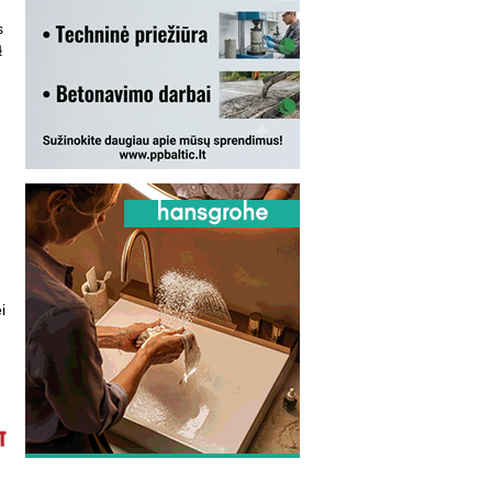
s
ą
i