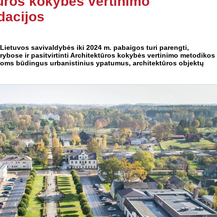
ūros kokybės vertinimo
dacijos
 Lietuvos savivaldybės iki 2024 m. pabaigos turi parengti,
arybose ir pasitvirtinti Architektūros kokybės vertinimo metodikos
orijoms būdingus urbanistinius ypatumus, architektūros objektų