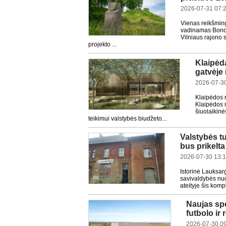
2026-07-31 07:
Vienas reikšming
vadinamas Bonos 
Vilniaus rajono 
projekto ...
Klaipėd
gatvėje 
2026-07-30
Klaipėdos 
Klaipėdos m
šiuolaikinė
teikimui valstybės biudžeto...
Valstybės tu
bus prikelta
2026-07-30 13:
Istorinė Lauksar
savivaldybės nuo
ateityje šis kom
Naujas sp
futbolo ir
2026-07-30 0