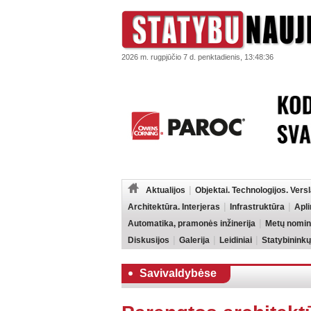
2026 m. rugpjūčio 7 d. penktadienis, 13:48:36
Aktualijos
Objektai. Technologijos. Vers
Architektūra. Interjeras
Infrastruktūra
Apl
Automatika, pramonės inžinerija
Metų nomin
Diskusijos
Galerija
Leidiniai
Statybininkų
Savivaldybėse