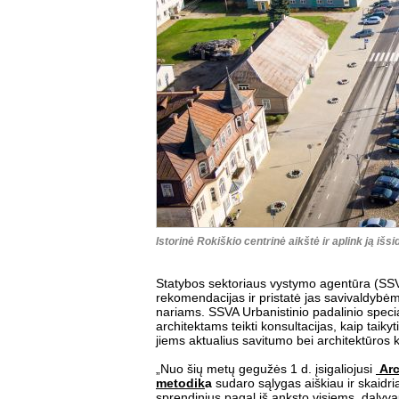
Istorinė Rokiškio centrinė aikštė ir aplink ją iš
Statybos sektoriaus vystymo agentūra (SS
rekomendacijas ir pristatė jas savivaldybėm
nariams. SSVA Urbanistinio padalinio specia
architektams teikti konsultacijas, kaip taiky
jiems aktualius savitumo bei architektūros
„Nuo šių metų gegužės 1 d. įsigaliojusi
Arc
metodik
a
sudaro sąlygas aiškiau ir skaidri
sprendinius pagal iš anksto visiems, dalyva