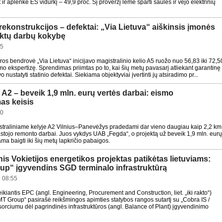
et ir aplenkė ES vidurkį – 49,9 proc. Šį proveržį lėmė sparti saulės ir vėjo elektrinių
rekonstrukcijos – defektai: „Via Lietuva“ aiškinsis įmonės
iktų darbų kokybę
55
ūros bendrovė „Via Lietuva“ inicijavo magistralinio kelio A5 ruožo nuo 56,83 iki 72,5
imo ekspertizę. Sprendimas priimtas po to, kai šių metų pavasarį atliekant garantinę
 nustatyti statinio defektai. Siekiama objektyviai įvertinti jų atsiradimo pr...
 A2 – beveik 1,9 mln. eurų vertės darbai: eismo
as keisis
30
straliniame kelyje A2 Vilnius–Panevėžys pradedami dar vieno daugiau kaip 2,2 km
astojo remonto darbai. Juos vykdys UAB „Fegda“, o projektą už beveik 1,9 mln. eur
a baigti iki šių metų lapkričio pabaigos.
nis Vokietijos energetikos projektas patikėtas lietuviams:
up“ įgyvendins SGD terminalo infrastruktūrą
 08:55
ikiantis EPC (angl. Engineering, Procurement and Construction, liet. „iki rakto“)
T Group“ pasirašė reikšmingos apimties statybos rangos sutartį su „Cobra IS /
orciumu dėl pagrindinės infrastruktūros (angl. Balance of Plant) įgyvendinimo