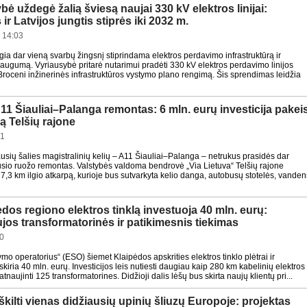
bė uždegė žalią šviesą naujai 330 kV elektros linijai:
ir Latvijos jungtis stiprės iki 2032 m.
 14:03
gia dar vieną svarbų žingsnį stiprindama elektros perdavimo infrastruktūrą ir
saugumą. Vyriausybė pritarė nutarimui pradėti 330 kV elektros perdavimo linijos
roceni inžinerinės infrastruktūros vystymo plano rengimą. Šis sprendimas leidžia
11 Šiauliai–Palanga remontas: 6 mln. eurų investicija pakei
ą Telšių rajone
51
sių šalies magistralinių kelių – A11 Šiauliai–Palanga – netrukus prasidės dar
sio ruožo remontas. Valstybės valdoma bendrovė „Via Lietuva“ Telšių rajone
 7,3 km ilgio atkarpą, kurioje bus sutvarkyta kelio danga, autobusų stotelės, vanden
dos regiono elektros tinklą investuoja 40 mln. eurų:
ujos transformatorinės ir patikimesnis tiekimas
50
ymo operatorius“ (ESO) šiemet Klaipėdos apskrities elektros tinklo plėtrai ir
iria 40 mln. eurų. Investicijos leis nutiesti daugiau kaip 280 km kabelinių elektros
ir atnaujinti 125 transformatorines. Didžioji dalis lėšų bus skirta naujų klientų pri...
škilti vienas didžiausių upinių šliuzų Europoje: projektas