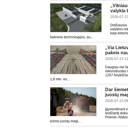
„Vilnia
valykla 
2026-07-23
Didžiausia
valyklos re
kaip keturi
šalinimo technologijos, au...
„Via Lietu
pakeis nau
2026-07-23 12
Daugiau nei še
rekonstruotas 
1207 Anykščiai
1,8 mln. eu...
Dar šiemet
juostų mag
2026-07-23 09
Įgyvendinant vi
leidžiantį dok
Prienai–Alytus
eismo juostų magi...