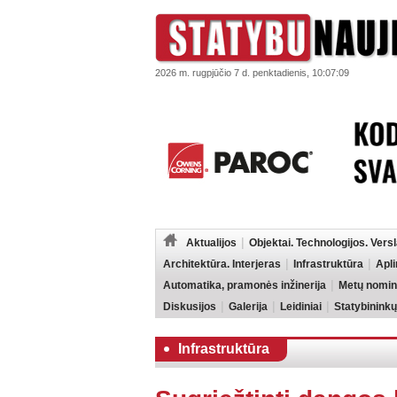
2026 m. rugpjūčio 7 d. penktadienis, 10:07:09
Aktualijos
Objektai. Technologijos. Vers
Architektūra. Interjeras
Infrastruktūra
Apl
Automatika, pramonės inžinerija
Metų nomin
Diskusijos
Galerija
Leidiniai
Statybininkų
Infrastruktūra