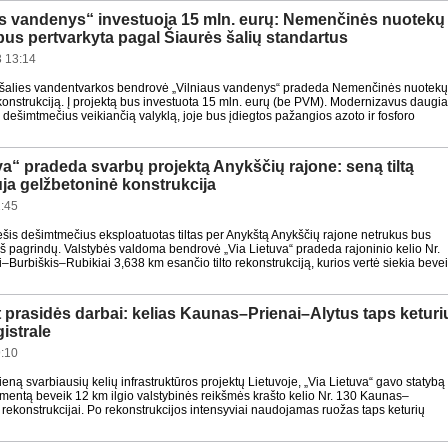
us vandenys“ investuoja 15 mln. eurų: Nemenčinės nuotekų
bus pertvarkyta pagal Šiaurės šalių standartus
 13:14
 šalies vandentvarkos bendrovė „Vilniaus vandenys“ pradeda Nemenčinės nuotekų
konstrukciją. Į projektą bus investuota 15 mln. eurų (be PVM). Modernizavus daugi
s dešimtmečius veikiančią valyklą, joje bus įdiegtos pažangios azoto ir fosforo
va“ pradeda svarbų projektą Anykščių rajone: seną tiltą
ja gelžbetoninė konstrukcija
:45
šis dešimtmečius eksploatuotas tiltas per Anykštą Anykščių rajone netrukus bus
iš pagrindų. Valstybės valdoma bendrovė „Via Lietuva“ pradeda rajoninio kelio Nr.
–Burbiškis–Rubikiai 3,638 km esančio tilto rekonstrukciją, kurios vertė siekia beve
 prasidės darbai: kelias Kaunas–Prienai–Alytus taps keturi
istrale
:10
eną svarbiausių kelių infrastruktūros projektų Lietuvoje, „Via Lietuva“ gavo statybą
umentą beveik 12 km ilgio valstybinės reikšmės krašto kelio Nr. 130 Kaunas–
 rekonstrukcijai. Po rekonstrukcijos intensyviai naudojamas ruožas taps keturių