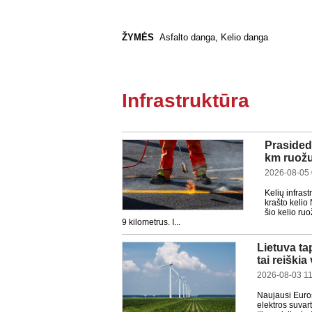
ŽYMĖS
Asfalto danga
,
Kelio danga
Infrastruktūra
Prasideda
km ruožu
2026-08-05 
Kelių infras
krašto kelio
šio kelio ru
9 kilometrus. I...
Lietuva ta
tai reiški
2026-08-03 11
Naujausi Euros
elektros suvar