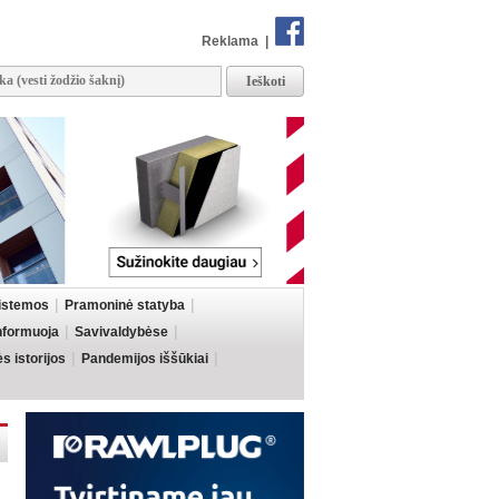
Reklama
|
sistemos
Pramoninė statyba
informuoja
Savivaldybėse
 istorijos
Pandemijos iššūkiai