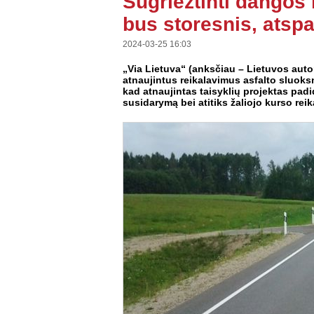
Sugriežtinti dangos 
bus storesnis, atspar
2024-03-25 16:03
„Via Lietuva“ (anksčiau – Lietuvos auto
atnaujintus reikalavimus asfalto sluok
kad atnaujintas taisyklių projektas pad
susidarymą bei atitiks žaliojo kurso rei