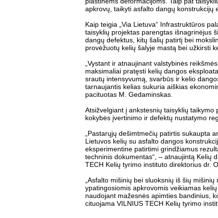
plastinėms deformacijoms. Taip pat taisyklių
apkrovų, taikyti asfalto dangų konstrukcijų 
Kaip teigia „Via Lietuva“ Infrastruktūros 
taisyklių projektas parengtas išnagrinėjus 
dangų defektus, kitų šalių patirtį bei moksli
provėžuotų kelių šalyje mastą bei užkirsti k
„Vystant ir atnaujinant valstybinės reikšmės
maksimaliai pratęsti kelių dangos eksploata
srautų intensyvumą, svarbūs ir kelio dango
tarnaujantis kelias sukuria aiškias ekonom
pacituotas M. Gedaminskas.
Atsižvelgiant į ankstesnių taisyklių taikymo p
kokybės įvertinimo ir defektų nustatymo re
„Pastarųjų dešimtmečių patirtis sukaupta a
Lietuvos kelių su asfalto dangos konstrukci
eksperimentine patirtimi grindžiamus rezult
techninis dokumentas“, – atnaujintą Kelių 
TECH Kelių tyrimo instituto direktorius dr. 
„Asfalto mišinių bei sluoksnių iš šių miši
ypatingosiomis apkrovomis veikiamas kelių 
naudojant mažesnės apimties bandinius, kon
cituojama VILNIUS TECH Kelių tyrimo institu