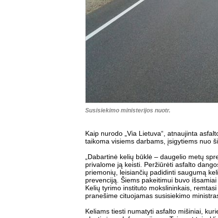
Susisiekimo ministerijos nuotr.
Kaip nurodo „Via Lietuva“, atnaujinta asfalto
taikoma visiems darbams, įsigytiems nuo š
„Dabartinė kelių būklė – daugelio metų spr
privalome ją keisti. Peržiūrėti asfalto dang
priemonių, leisiančių padidinti saugumą kel
prevenciją. Šiems pakeitimui buvo išsami
Kelių tyrimo instituto mokslininkais, remtasi 
pranešime cituojamas susisiekimo ministra
Keliams tiesti numatyti asfalto mišiniai, ku