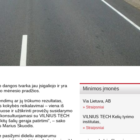
 dangos tvarka jau įsigaliojo ir yra
Minimos įmonės
io mėnesio pradžios.
endimų ar jų trūkumo rezultatas,
Via Lietuva, AB
os kokybės reikalavimai – viena iš
»
Straipsniai
iuose ir užtikrinti provėžų susidarymo
ai konsultuojamasi su VILNIUS TECH
VILNIUS TECH Kelių tyrimo
kitų šalių gerąja patirtimi“, – sako
institutas,
s Marius Skuodis.
»
Straipsniai
rie pasižymi dideliu atsparumu