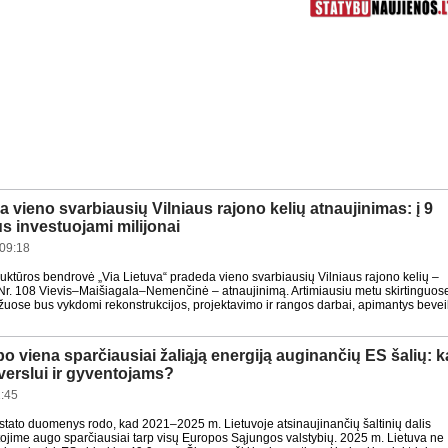
 vieno svarbiausių Vilniaus rajono kelių atnaujinimas: į 9
s investuojami milijonai
09:18
truktūros bendrovė „Via Lietuva“ pradeda vieno svarbiausių Vilniaus rajono kelių –
 Nr. 108 Vievis–Maišiagala–Nemenčinė – atnaujinimą. Artimiausiu metu skirtinguos
ožuose bus vykdomi rekonstrukcijos, projektavimo ir rangos darbai, apimantys bevei
po viena sparčiausiai žaliąją energiją auginančių ES šalių: k
a verslui ir gyventojams?
:45
tato duomenys rodo, kad 2021–2025 m. Lietuvoje atsinaujinančių šaltinių dalis
tojime augo sparčiausiai tarp visų Europos Sąjungos valstybių. 2025 m. Lietuva ne