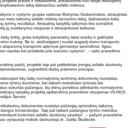
 projekte įtraukti ir reikalavimai, priklausomai nuo kelyje fiksuojamų
eksploatavimo laiką didinančius asfalto mišinius.
palaikymo ir vystymo grupės vadovas Martynas Gedaminskas, atnaujintas
šiuo metu taikomų asfalto mišinių tarnavimo laiką, dažniausius kelių
nių tyrimų rezultatus. Atnaujintų taisyklių taikymas leis sumažinti
elią jų susidarymui naujuose ir atnaujintuose keliuose.
 kelių tinklą, greta kokybinių parametrų labai svarbu ir galimybė
vimo trukmę. Be to, atsižvelgiant į nuolat augantį eismo transporto
s atsparumą transporto apkrovai gerinantys sprendimai. Ilgiau
ines naudas bei prisideda prie tvarumo vystymo“, – sako pranešime
raktinę patirtį, projekte taip pat patikslintas įrengtų asfalto sluoksnių
glamentavimas, sugriežtinti darbų priėmimo principai.
nalizuojant kitų šalių normatyvinių techninių dokumentų nuostatas,
jomis tyrimų duomenis, bei taikant moksliniais tyrimais bei
atus sukurtas pažangus, šių dienų poreikius atitinkantis normatyvinis
direkcijos taisyklių projektą apibendrina pranešime cituojamas VILNIUS
Ovidijus Šernas.
nių reikalavimų dokumentas nustatys pažangių sprendimų taikymą
dangos konstrukcijas. Taip pat taikant pažangius tyrimo metodus,
troliuoti funkcines asfalto sluoksnių savybes“, – pažymi pranešime
to vyriausioji mokslo darbuotoja dr. Judita Škulteckė.