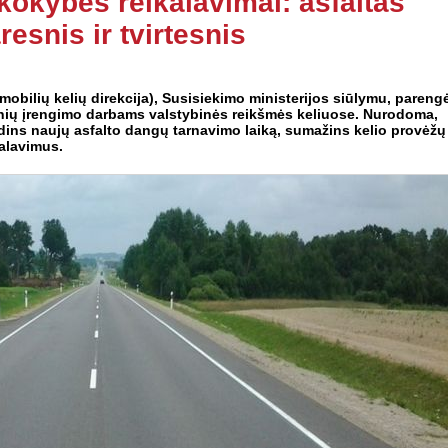
kokybės reikalavimai: asfaltas
esnis ir tvirtesnis
mobilių kelių direkcija), Susisiekimo ministerijos siūlymu, pareng
snių įrengimo darbams valstybinės reikšmės keliuose. Nurodoma,
idins naujų asfalto dangų tarnavimo laiką, sumažins kelio provėžų
kalavimus.