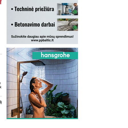
e
k
ą