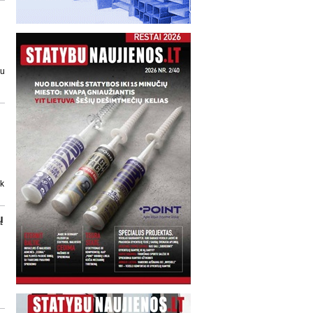
au
ik
ų