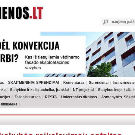
las
SKAITMENINIAI SPRENDIMAI
Komentaras
Sprendimai
Inžinerinės 
inka
Statybinė ir kelių technika, įrankiai
NT projektai
Statybos inspekcija 
acijos
Žaliasis kursas
RESTA
Universalus dizainas
Asmenybės. Sėkmės
 biblioteka