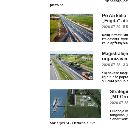
tik pasivijo, b
plėtra be...
Po A5 kelio 
„Fegda“ atl
2026-07-29 15:
Kelių infrastrukt
km defektų ištyr
kelio apžiūrą buvo
Magistralėje
organizavim
2026-07-28 13:
Šią savaitę magi
ilgio ruožo papr
su PVM planuojam
Strategi
„MT Gro
2026-07-28
Europoje ve
rangovas „M
Sener“ kons
Vokietijos SGD terminale. Str...