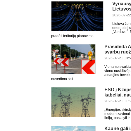
Vyriausy
Lietuvos 
2026-07-22
Lietuva žen
energetinį 
„Varduva“–B
pradėti teritorijų planavimo...
Prasideda A
svarbų ruož
2026-07-21 13:
Viename svarbiau
vieno nusidėvėju
atnaujins beveik
nuvedimo sist...
ESO į Klaipė
kabeliai, na
2026-07-21 11:
„Energijos skirst
modernizavimui sk
linijų, pastatyti 
Kaune gali i