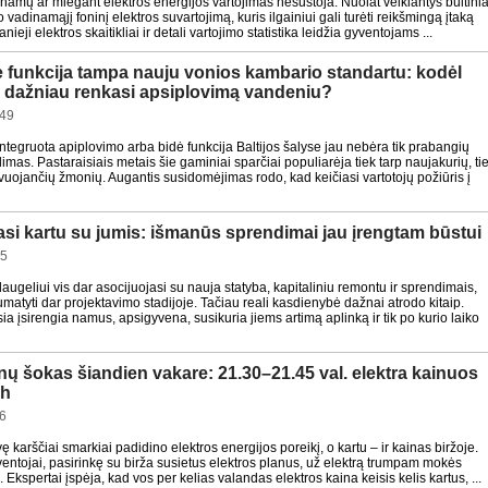
š namų ar miegant elektros energijos vartojimas nesustoja. Nuolat veikiantys buitinia
 vadinamąjį foninį elektros suvartojimą, kuris ilgainiui gali turėti reikšmingą įtaką
ieji elektros skaitikliai ir detali vartojimo statistika leidžia gyventojams ...
 funkcija tampa nauju vonios kambario standartu: kodėl
is dažniau renkasi apsiplovimą vandeniu?
:49
tegruota apiplovimo arba bidė funkcija Baltijos šalyse jau nebėra tik prabangių
imas. Pastaraisiais metais šie gaminiai sparčiai populiarėja tiek tarp naujakurių, ti
vuojančių žmonių. Augantis susidomėjimas rodo, kad keičiasi vartotojų požiūris į
asi kartu su jumis: išmanūs sprendimai jau įrengtam būstui
15
ugeliui vis dar asocijuojasi su nauja statyba, kapitaliniu remontu ir sprendimais,
matyti dar projektavimo stadijoje. Tačiau reali kasdienybė dažnai atrodo kitaip.
a įsirengia namus, apsigyvena, susikuria jiems artimą aplinką ir tik po kurio laiko
nų šokas šiandien vakare: 21.30–21.45 val. elektra kainuos
Wh
6
vę karščiai smarkiai padidino elektros energijos poreikį, o kartu – ir kainas biržoje.
ventojai, pasirinkę su birža susietus elektros planus, už elektrą trumpam mokės
 Ekspertai įspėja, kad vos per kelias valandas elektros kaina keisis kelis kartus, ...