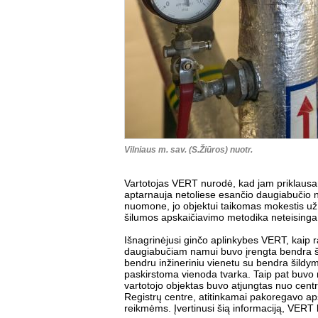
Vilniaus m. sav. (S.Žiūros) nuotr.
Vartotojas VERT nurodė, kad jam priklausanč
aptarnauja netoliese esančio daugiabučio n
nuomone, jo objektui taikomas mokestis už
šilumos apskaičiavimo metodika neteisinga
Išnagrinėjusi ginčo aplinkybes VERT, kaip 
daugiabučiam namui buvo įrengta bendra šil
bendru inžineriniu vienetu su bendra šildy
paskirstoma vienoda tvarka. Taip pat buvo n
vartotojo objektas buvo atjungtas nuo centr
Registrų centre, atitinkamai pakoregavo a
reikmėms. Įvertinusi šią informaciją, VER