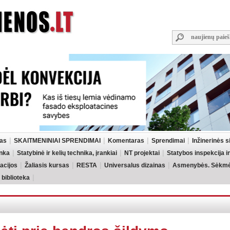
las
SKAITMENINIAI SPRENDIMAI
Komentaras
Sprendimai
Inžinerinės 
inka
Statybinė ir kelių technika, įrankiai
NT projektai
Statybos inspekcija 
acijos
Žaliasis kursas
RESTA
Universalus dizainas
Asmenybės. Sėkmės
 biblioteka