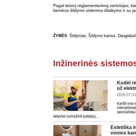
Pagal teisinį reglamentavimą vartotojas, kai
bendros šildymo sistemos išlaikymo ir su j
ŽYMĖS
Šildymas
,
Šildymo kainos
,
Daugiabuč
Inžinerinės sistemo
Kodėl re
už elekt
2026-07-31
Karšti orai
mikroklima
specialista
aktyviai sumažinti patalpų...
Estetiška 
vonios ka