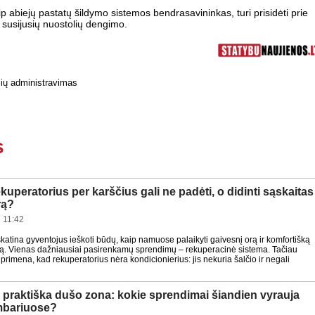
p abiejų pastatų šildymo sistemos bendrasavininkas, turi prisidėti prie
a susijusių nuostolių dengimo.
ių administravimas
s
kuperatorius per karščius gali ne padėti, o didinti sąskaitas
rą?
 11:42
 skatina gyventojus ieškoti būdų, kaip namuose palaikyti gaivesnį orą ir komfortišką
tą. Vienas dažniausiai pasirenkamų sprendimų – rekuperacinė sistema. Tačiau
i primena, kad rekuperatorius nėra kondicionierius: jis nekuria šalčio ir negali
ir praktiška dušo zona: kokie sprendimai šiandien vyrauja
mbariuose?