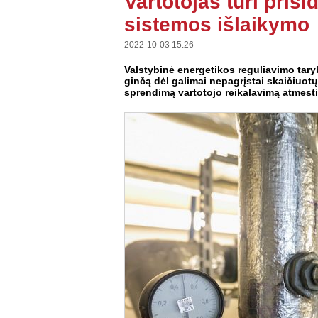
Vartotojas turi pris
sistemos išlaikymo
2022-10-03 15:26
Valstybinė energetikos reguliavimo taryb
ginčą dėl galimai nepagrįstai skaičiuo
sprendimą vartotojo reikalavimą atmesti