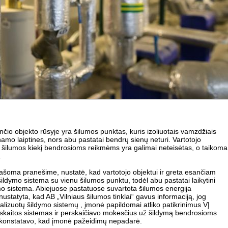
io objekto rūsyje yra šilumos punktas, kuris izoliuotais vamzdžiais
amo laiptines, nors abu pastatai bendrų sienų neturi. Vartotojo
 šilumos kiekį bendrosioms reikmėms yra galimai neteisėtas, o taikoma
.
rašoma pranešime, nustatė, kad vartotojo objektui ir greta esančiam
dymo sistema su vienu šilumos punktu, todėl abu pastatai laikytini
mo sistema. Abiejuose pastatuose suvartota šilumos energija
ustatyta, kad AB „Vilniaus šilumos tinklai“ gavus informaciją, jog
alizuotų šildymo sistemų , įmonė papildomai atliko patikrinimus VĮ
pskaitos sistemas ir perskaičiavo mokesčius už šildymą bendrosioms
T konstatavo, kad įmonė pažeidimų nepadarė.