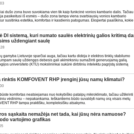
:03
iai dušo zona buvo suvokiama vien tik kaip funkcinė vonios kambario dalis. Tačiau
ija pasikeitusi iš esmės – dušo zona tampa viena svarbiausių vonios kambario
, kur susitinka estetika, komfortas ir kasdienis patogumas. Ekspertai paaiškina, kokie
 DI sistemą, kuri numato saulės elektrinių galios kritimą da
sims uždengiant saulę
:28
ių gamyba Lietuvoje sparčiai auga, tačiau kartu didėja ir elektros tinklų stabilumo
 trumpam saulę uždengęs debesis gali akimirksniu sumažinti generuojamą galią.
ijos universiteto (KTU) mokslininkai sukūrė dirbtiniu intelektu pagrįstą sistemą
a rinktis KOMFOVENT RHP įrenginį jūsų namų klimatui?
:00
būste komfortas neatsiejamas nuo kokybiško patalpų mikroklimato, tačiau užtikrinti 
rtiniu vėdinimu – nepakankama. Ieškantiems būdo suvaldyti namų orą visais metų
VENT RHP tampa praktišku, kompleksišku atsakymu.
ros sąskaita nemažėja net tada, kai jūsų nėra namuose?
odo vartojimo grafikas
05