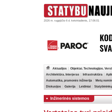
2026 m. rugpjūčio 6 d. ketvirtadienis, 17:06:01
Aktualijos
Objektai. Technologijos. Vers
Architektūra. Interjeras
Infrastruktūra
Apl
Automatika, pramonės inžinerija
Metų nomin
Diskusijos
Galerija
Leidiniai
Statybininkų
Inžinerinės sistemos