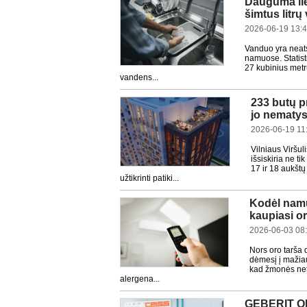
Dauguma lie
šimtus litr
2026-06-19 13:
Vanduo yra neats
namuose. Statist
27 kubinius metr
vandens...
233 butų p
jo nematys
2026-06-19 11
Vilniaus Viršu
išsiskiria ne t
17 ir 18 aukštų
užtikrinti patiki...
Kodėl namu
kaupiasi or
2026-06-03 08
Nors oro tarša 
dėmesį į mažia
kad žmonės net 
alergena...
GEBERIT ON