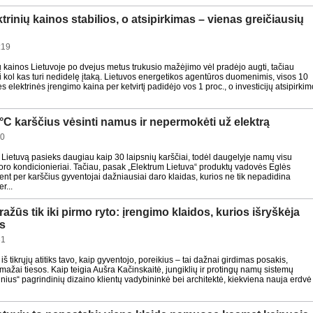
trinių kainos stabilios, o atsipirkimas – vienas greičiausių
:19
kainos Lietuvoje po dvejus metus trukusio mažėjimo vėl pradėjo augti, tačiau
 kol kas turi nedidelę įtaką. Lietuvos energetikos agentūros duomenimis, visos 10
s elektrinės įrengimo kaina per ketvirtį padidėjo vos 1 proc., o investicijų atsipirkim
°C karščius vėsinti namus ir nepermokėti už elektrą
10
Lietuvą pasieks daugiau kaip 30 laipsnių karščiai, todėl daugelyje namų visu
ro kondicionieriai. Tačiau, pasak „Elektrum Lietuva“ produktų vadovės Eglės
ent per karščius gyventojai dažniausiai daro klaidas, kurios ne tik nepadidina
r...
ažūs tik iki pirmo ryto: įrengimo klaidos, kurios išryškėja
s
31
i iš tikrųjų atitiks tavo, kaip gyventojo, poreikius – tai dažnai girdimas posakis,
mažai tiesos. Kaip teigia Aušra Kačinskaitė, jungiklių ir protingų namų sistemų
nius“ pagrindinių dizaino klientų vadybininkė bei architektė, kiekviena nauja erdvė