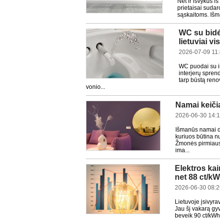
Net ir išvykus i
prietaisai sudaro
sąskaitoms. Išman
WC su bidė
lietuviai v
2026-07-09 11
WC puodai su in
interjerų sprend
tarp būstą reno
vonio...
Namai keiči
2026-06-30 14:
Išmanūs namai da
kuriuos būtina nu
Žmonės pirmiausi
ima...
Elektros kai
net 88 ct/k
2026-06-30 08:2
Lietuvoje įsivyra
Jau šį vakarą gy
beveik 90 ct/kWh.