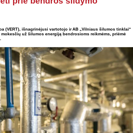
idėti prie bendros šildymo
a (VERT), išnagrinėjusi vartotojo ir AB „Vilniaus šilumos tinklai“
tų mokesčių už šilumos energiją bendrosioms reikmėms, priėmė
.