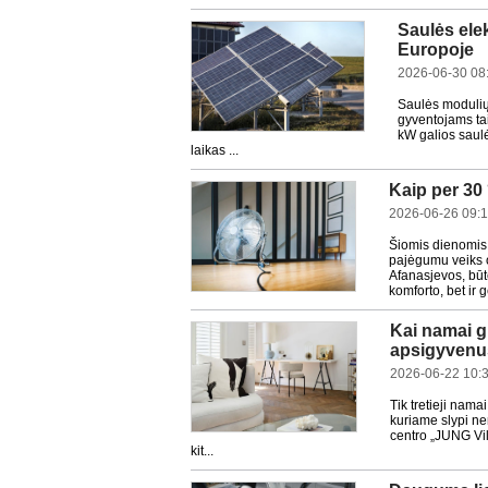
Saulės elek
Europoje
2026-06-30 08
Saulės modulių 
gyventojams tai
kW galios saulė
laikas ...
Kaip per 30 
2026-06-26 09:
Šiomis dienomis 
pajėgumu veiks o
Afanasjevos, būt
komforto, bet ir ge
Kai namai gr
apsigyvenu
2026-06-22 10:
Tik tretieji nama
kuriame slypi ne
centro „JUNG Vil
kit...