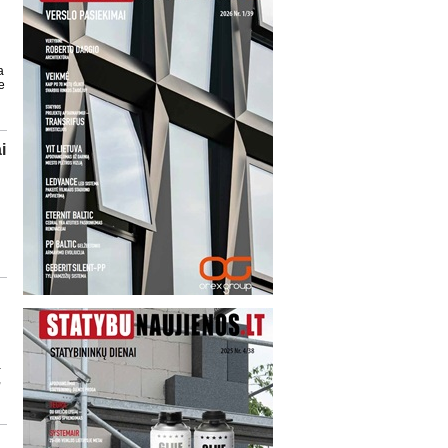
a
e
i
u
s
a
,