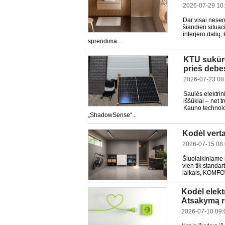
2026-07-29 10
Dar visai nesen
šiandien situac
interjero dalių
sprendima...
KTU sukūrė
prieš debe
2026-07-23 08
Saulės elektrin
iššūkiai – net
Kauno technolog
„ShadowSense“...
Kodėl vert
2026-07-15 08
Šiuolaikiniame 
vien tik standa
laikais, KOMFO
Kodėl elekt
Atsakymą r
2026-07-10 09: