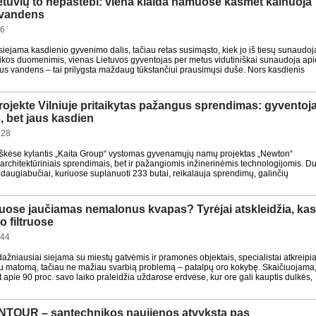
tuvių to nepastebi: viena klaida namuose kasmet kainuoja
ų vandens
46
iejama kasdienio gyvenimo dalis, tačiau retas susimąsto, kiek jo iš tiesų sunaudoj
ikos duomenimis, vienas Lietuvos gyventojas per metus vidutiniškai sunaudoja api
us vandens – tai prilygsta maždaug tūkstančiui prausimųsi duše. Nors kasdienis
rojekte Vilniuje pritaikytas pažangus sprendimas: gyventoja
, bet jaus kasdien
:28
liškėse kylantis „Kaita Group“ vystomas gyvenamųjų namų projektas „Newton“
ik architektūriniais sprendimais, bet ir pažangiomis inžinerinėmis technologijomis. D
 daugiabučiai, kuriuose suplanuoti 233 butai, reikalauja sprendimų, galinčių
ose jaučiamas nemalonus kvapas? Tyrėjai atskleidžia, ka
o filtruose
:44
dažniausiai siejama su miestų gatvėmis ir pramonės objektais, specialistai atkreipi
u matomą, tačiau ne mažiau svarbią problemą – patalpų oro kokybę. Skaičiuojama
apie 90 proc. savo laiko praleidžia uždarose erdvėse, kur ore gali kauptis dulkės,
TOUR – santechnikos naujienos atvyksta pas