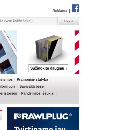
Reklama
|
sistemos
Pramoninė statyba
informuoja
Savivaldybėse
 istorijos
Pandemijos iššūkiai