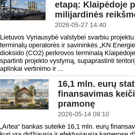
etapą: Klaipėdoje 
milijardinės reikš
2026-05-27 14:40
Lietuvos Vyriausybė valstybei svarbiu projektu 
terminalų operatorės ir savininkės „KN Energi
dioksido (CO2) perkrovos terminalą Klaipėdoje
spartinti projekto vystymą, supaprastinti terito
aplinkai vertinimo ir ...
16,1 mln. eurų st
finansavimas keič
pramonę
2026-05-14 09:10
„Artea“ bankas suteikė 16,1 mln. eurų finansa
kuri yra didžiausia ir efektyviausia kamerose 