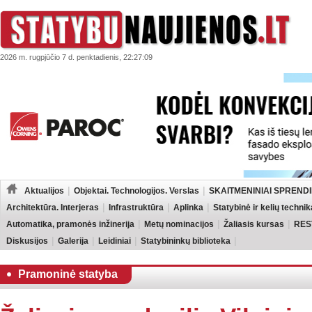
2026 m. rugpjūčio 7 d. penktadienis, 22:27:09
Aktualijos
Objektai. Technologijos. Verslas
SKAITMENINIAI SPRENDI
Architektūra. Interjeras
Infrastruktūra
Aplinka
Statybinė ir kelių technik
Automatika, pramonės inžinerija
Metų nominacijos
Žaliasis kursas
RES
Diskusijos
Galerija
Leidiniai
Statybininkų biblioteka
Pramoninė statyba