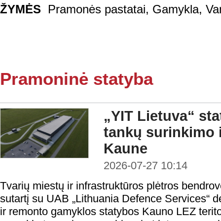
ŽYMĖS
Pramonės pastatai
,
Gamykla
,
Va
Pramoninė statyba
„YIT Lietuva“ st
tankų surinkimo 
Kaune
2026-07-27 10:14
Tvarių miestų ir infrastruktūros plėtros bendro
sutartį su UAB „Lithuania Defence Services“ d
ir remonto gamyklos statybos Kauno LEZ teritori