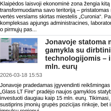
Klaipėdos laisvoji ekonominė zona žengia kitą 
transformuodama savo teritoriją – pristatomas 
vertės verslams skirtas miestelis „Curonia“. P
kompleksas apjungs administracines, laborator
o pirmųjų pas...
Jonavoje statoma m
gamykla su dirbtini
technologijomis – i
mln. eurų
2026-03-18 15:53
Jonavoje pradedamas įgyvendinti reikšminga
„Glass LT Fire“ pradėjo naujos gamyklos staty
investuoti daugiau kaip 15 mln. eurų. Tikimasi,
sustiprins įmonių grupės pozicijas rinkoje, bet
impulsu regionui,...