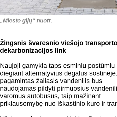
„Miesto gijų“ nuotr.
Žingsnis švaresnio viešojo transporto
dekarbonizacijos link
Naujoji gamykla taps esminiu postūmiu
diegiant alternatyvius degalus sostinėje
pagamintas žaliasis vandenilis bus
naudojamas pildyti pirmuosius vandenil
varomus autobusus, taip mažinant
priklausomybę nuo iškastinio kuro ir tra