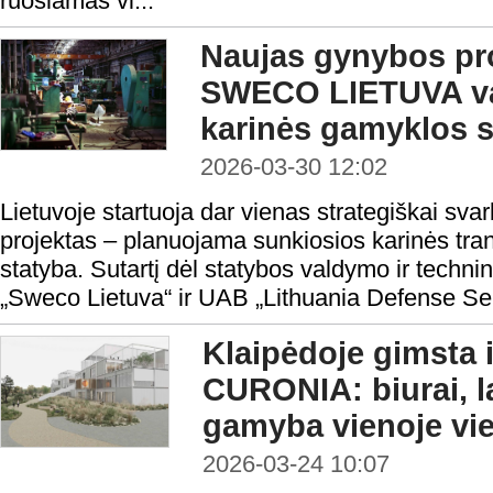
ruošiamas vi...
Naujas gynybos pro
SWECO LIETUVA val
karinės gamyklos s
2026-03-30 12:02
Lietuvoje startuoja dar vienas strategiškai sva
projektas – planuojama sunkiosios karinės tr
statyba. Sutartį dėl statybos valdymo ir techn
„Sweco Lietuva“ ir UAB „Lithuania Defense Ser
Klaipėdoje gimsta 
CURONIA: biurai, la
gamyba vienoje vie
2026-03-24 10:07