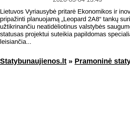
Lietuvos Vyriausybė pritarė Ekonomikos ir inova
pripažinti planuojamą „Leopard 2A8“ tankų su
užtikrinančiu neatidėliotinus valstybės saugum
statusas projektui suteikia papildomas special
leisiančia...
Statybunaujienos.lt
»
Pramoninė stat