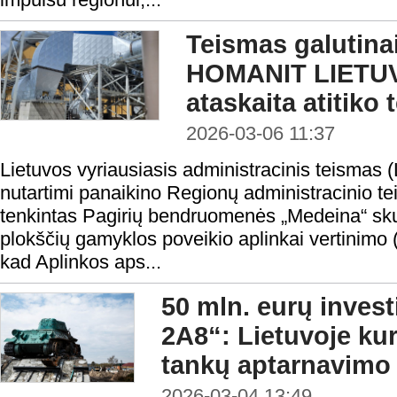
Teismas galutina
HOMANIT LIETUV
ataskaita atitiko 
2026-03-06 11:37
Lietuvos vyriausiasis administracinis teismas 
nutartimi panaikino Regionų administracinio t
tenkintas Pagirių bendruomenės „Medeina“ sk
plokščių gamyklos poveikio aplinkai vertinimo
kad Aplinkos aps...
50 mln. eurų invest
2A8“: Lietuvoje kur
tankų aptarnavimo
2026-03-04 13:49