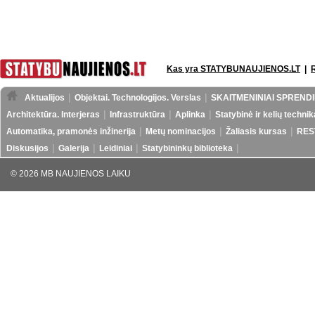
Kas yra STATYBUNAUJIENOS.LT
|
Aktualijos
Objektai. Technologijos. Verslas
SKAITMENINIAI SPRENDI
Architektūra. Interjeras
Infrastruktūra
Aplinka
Statybinė ir kelių technik
Automatika, pramonės inžinerija
Metų nominacijos
Žaliasis kursas
RES
Diskusijos
Galerija
Leidiniai
Statybininkų biblioteka
© 2026 MB NAUJIENOS LAIKU