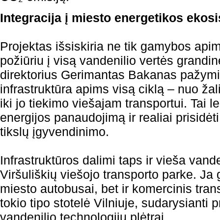
Integracija į miesto energetikos ekos
Projektas išsiskiria ne tik gamybos apimt
požiūriu į visą vandenilio vertės grandin
direktorius Gerimantas Bakanas pažymi
infrastruktūra apims visą ciklą – nuo ža
iki jo tiekimo viešajam transportui. Tai le
energijos panaudojimą ir realiai prisidėt
tikslų įgyvendinimo.
Infrastruktūros dalimi taps ir vieša vand
Viršuliškių viešojo transporto parke. Ja 
miesto autobusai, bet ir komercinis tran
tokio tipo stotelė Vilniuje, sudarysianti 
vandenilio technologijų plėtrai.