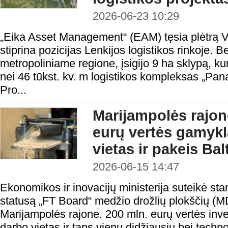
2026-06-23 10:29
„Eika Asset Management“ (EAM) tęsia plėtrą Vi
stiprina pozicijas Lenkijos logistikos rinkoje
metropoliniame regione, įsigijo 9 ha sklypą, 
nei 46 tūkst. kv. m logistikos kompleksas „Pa
Pro...
Marijampolės rajone
eurų vertės gamykl
vietas ir pakeis Bal
2026-06-15 14:47
Ekonomikos ir inovacijų ministerija suteikė sta
statusą „FT Board“ medžio drožlių plokščių (
Marijampolės rajone. 200 mln. eurų vertės inve
darbo vietas ir taps vienu didžiausių bei tec