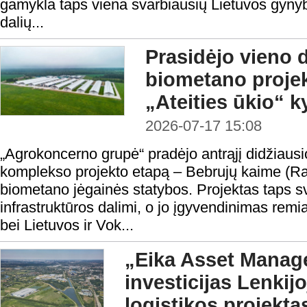
gamykla taps viena svarbiausių Lietuvos gyny
dalių...
Prasidėjo vieno 
biometano projek
„Ateities ūkio“ k
2026-07-17 15:08
„Agrokoncerno grupė“ pradėjo antrąjį didžiaus
komplekso projekto etapą – Bebrujų kaime (Radv
biometano jėgainės statybos. Projektas taps sv
infrastruktūros dalimi, o jo įgyvendinimas remi
bei Lietuvos ir Vok...
„Eika Asset Manag
investicijas Lenkijo
logistikos projekta