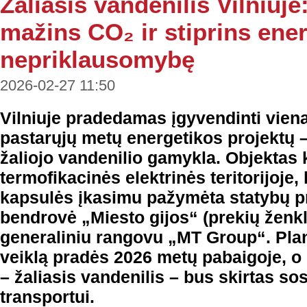
Žaliasis vandenilis Vilniuj
mažins CO₂ ir stiprins ene
nepriklausomybę
2026-02-27 11:50
Vilniuje pradedamas įgyvendinti vien
pastarųjų metų energetikos projektų –
žaliojo vandenilio gamykla. Objektas 
termofikacinės elektrinės teritorijoje,
kapsulės įkasimu pažymėta statybų pr
bendrovė „Miesto gijos“ (prekių ženkl
generaliniu rangovu „MT Group“. Pl
veiklą pradės 2026 metų pabaigoje, o
– žaliasis vandenilis – bus skirtas so
transportui.