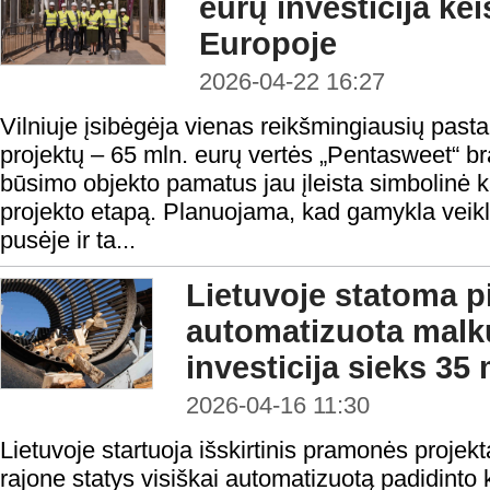
eurų investicija k
Europoje
2026-04-22 16:27
Vilniuje įsibėgėja vienas reikšmingiausių past
projektų – 65 mln. eurų vertės „Pentasweet“ b
būsimo objekto pamatus jau įleista simbolinė k
projekto etapą. Planuojama, kad gamykla veik
pusėje ir ta...
Lietuvoje statoma p
automatizuota malk
investicija sieks 35
2026-04-16 11:30
Lietuvoje startuoja išskirtinis pramonės projek
rajone statys visiškai automatizuotą padidinto