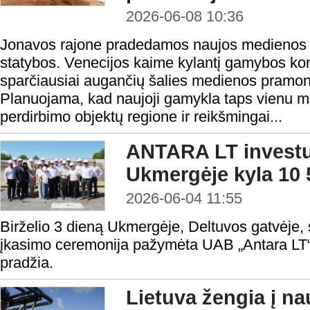
2026-06-08 10:36
Jonavos rajone pradedamos naujos medienos 
statybos. Venecijos kaime kylantį gamybos ko
sparčiausiai augančių šalies medienos pramon
Planuojama, kad naujoji gamykla taps vienu 
perdirbimo objektų regione ir reikšmingai...
ANTARA LT investuo
Ukmergėje kyla 10 
2026-06-04 11:55
Birželio 3 dieną Ukmergėje, Deltuvos gatvėje, 
įkasimo ceremonija pažymėta UAB „Antara LT“
pradžia.
Lietuva žengia į na