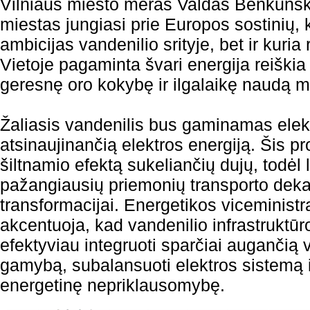
Vilniaus miesto meras Valdas Benkunsk
miestas jungiasi prie Europos sostinių, 
ambicijas vandenilio srityje, bet ir kuria 
Vietoje pagaminta švari energija reiški
geresnę oro kokybę ir ilgalaikę naudą m
Žaliasis vandenilis bus gaminamas elek
atsinaujinančią elektros energiją. Šis p
šiltnamio efektą sukeliančių dujų, todėl
pažangiausių priemonių transporto deka
transformacijai. Energetikos viceminist
akcentuoja, kad vandenilio infrastruktūr
efektyviau integruoti sparčiai augančią v
gamybą, subalansuoti elektros sistemą ir
energetinę nepriklausomybę.