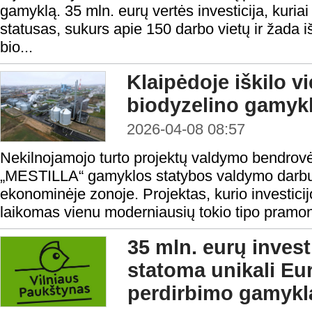
gamyklą. 35 mln. eurų vertės investicija, kuria
statusas, sukurs apie 150 darbo vietų ir žada i
bio...
Klaipėdoje iškilo 
biodyzelino gamykl
2026-04-08 08:57
Nekilnojamojo turto projektų valdymo bendro
„MESTILLA“ gamyklos statybos valdymo darbus
ekonominėje zonoje. Projektas, kurio investicij
laikomas vienu moderniausių tokio tipo pramon
35 mln. eurų invest
statoma unikali Eu
perdirbimo gamykl