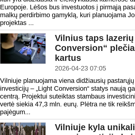
Europoje. Lėšos bus investuotos į pirmąją pasa
malkų perdirbimo gamyklą, kuri planuojama Jo
projektas ...
Vilnius taps lazeri
Conversion“ plečia
kartus
2026-04-23 07:05
Vilniuje planuojama viena didžiausių pastarųjų
investicijų – „Light Conversion“ statys naują g
centrą. Projektui suteiktas stambaus investicini
vertė siekia 47,3 mln. eurų. Plėtra ne tik reik
pajėgum...
Vilniuje kyla unika