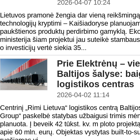
2026-04-07 10:24
Lietuvos pramonė žengia dar vieną reikšmingą
technologijų kryptimi – Kaišiadoryse planuojam
paukštienos produktų perdirbimo gamyklą. Eko
ministerija šiam projektui jau suteikė stambaus 
o investicijų vertė siekia 35...
Prie Elektrėnų – v
Baltijos šalyse: ba
logistikos centras
2026-04-02 11:14
Centrinį „Rimi Lietuva“ logistikos centrą Baltij
Group“ paskelbė statybas užbaigusi trimis mėn
planuota. Į beveik 42 tūkst. kv. m ploto projekt
apie 60 mln. eurų. Objektas vystytas built-to-su