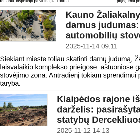
remontu. Inspekcija patvirtino, kad darba...
pajėgumai po t
Kauno Žaliakalny
darnus judumas: 
automobilių sto
2025-11-14 09:11
Siekiant mieste toliau skatinti darnų judumą, Ža
laisvalaikio komplekso prieigose, aštuoniose ga
stovėjimo zona. Antradienį tokiam sprendimui 
taryba.
Klaipėdos rajone iš
darželis: pasirašyt
statybų Dercekliuo
2025-11-12 14:13