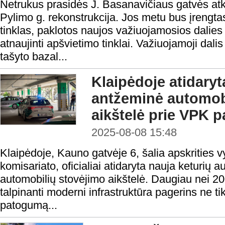
Netrukus prasidės J. Basanavičiaus gatvės atk
Pylimo g. rekonstrukcija. Jos metu bus įrengta
tinklas, paklotos naujos važiuojamosios dalies 
atnaujinti apšvietimo tinklai. Važiuojamoji dali
tašyto bazal...
Klaipėdoje atidary
antžeminė automob
aikštelė prie VPK p
2025-08-08 15:48
Klaipėdoje, Kauno gatvėje 6, šalia apskrities vy
komisariato, oficialiai atidaryta nauja keturių 
automobilių stovėjimo aikštelė. Daugiau nei 2
talpinanti moderni infrastruktūra pagerins ne ti
patogumą...