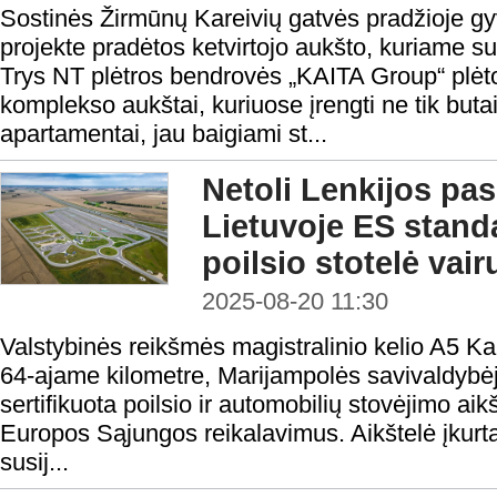
Sostinės Žirmūnų Kareivių gatvės pradžioje 
projekte pradėtos ketvirtojo aukšto, kuriame su
Trys NT plėtros bendrovės „KAITA Group“ plė
komplekso aukštai, kuriuose įrengti ne tik butai, 
apartamentai, jau baigiami st...
Netoli Lenkijos pas
Lietuvoje ES standa
poilsio stotelė vai
2025-08-20 11:30
Valstybinės reikšmės magistralinio kelio A5 
64-ajame kilometre, Marijampolės savivaldybėje
sertifikuota poilsio ir automobilių stovėjimo aikš
Europos Sąjungos reikalavimus. Aikštelė įkurta 
susij...