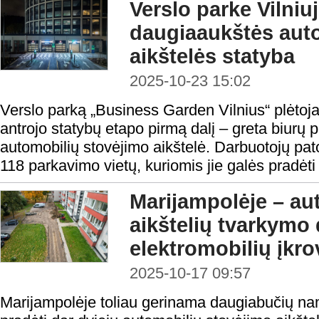
Verslo parke Vilniu
daugiaaukštės aut
aikštelės statyba
2025-10-23 15:02
Verslo parką „Business Garden Vilnius“ plėtojan
antrojo statybų etapo pirmą dalį – greta biurų 
automobilių stovėjimo aikštelė. Darbuotojų pat
118 parkavimo vietų, kuriomis jie galės pradėti 
Marijampolėje – au
aikštelių tvarkymo d
elektromobilių įkro
2025-10-17 09:57
Marijampolėje toliau gerinama daugiabučių na