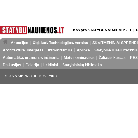
Kas yra STATYBUNAUJIENOS.LT
|
Aktualijos
Objektai. Technologijos. Verslas
SKAITMENINIAI SPRENDI
Architektūra. Interjeras
Infrastruktūra
Aplinka
Statybinė ir kelių technik
Automatika, pramonės inžinerija
Metų nominacijos
Žaliasis kursas
RES
Diskusijos
Galerija
Leidiniai
Statybininkų biblioteka
© 2026 MB NAUJIENOS LAIKU