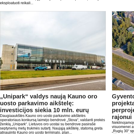
eksploatuoti reikali...
„Unipark“ valdys naują Kauno oro
Gyvento
uosto parkavimo aikštelę:
projekt
investicijos siekia 10 mln. eurų
perproj
Daugiaaukštės Kauno oro uosto parkavimo aikštelės
rajonui
operatoriaus konkursą laimėjo bendrovė „Stova“, valdanti prekės
Nekilnojamojo 
ženklą „Unipark“. Lietuvos oro uostai su bendrove pasirašė
visuomenei at
septynerių metų trukmės sutartį. Naująją aikštelę, statomą greta
„Rugių 30“ sp
atnaujinto Kauno oro uosto terminalo, plan...