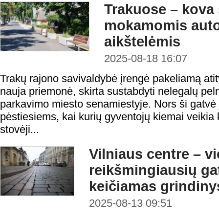
Trakuose – kova 
mokamomis auto
aikštelėmis
2025-08-18 16:07
Trakų rajono savivaldybė įrengė pakeliamą atit
nauja priemonė, skirta sustabdyti nelegalų pel
parkavimo miesto senamiestyje. Nors ši gatvė ja
pėstiesiems, kai kurių gyventojų kiemai veikia
stovėji...
Vilniaus centre – v
reikšmingiausių gat
keičiamas grindiny
2025-08-13 09:51