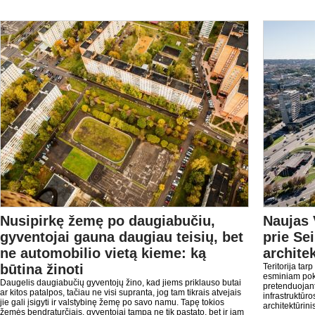
Nusipirkę žemę po daugiabučiu,
Naujas 
gyventojai gauna daugiau teisių, bet
prie Se
ne automobilio vietą kieme: ką
archite
būtina žinoti
Teritorija tar
esminiam poky
Daugelis daugiabučių gyventojų žino, kad jiems priklauso butai
pretenduojant
ar kitos patalpos, tačiau ne visi supranta, jog tam tikrais atvejais
infrastruktūro
jie gali įsigyti ir valstybinę žemę po savo namu. Tapę tokios
architektūrini
žemės bendraturčiais, gyventojai tampa ne tik pastato, bet ir jam