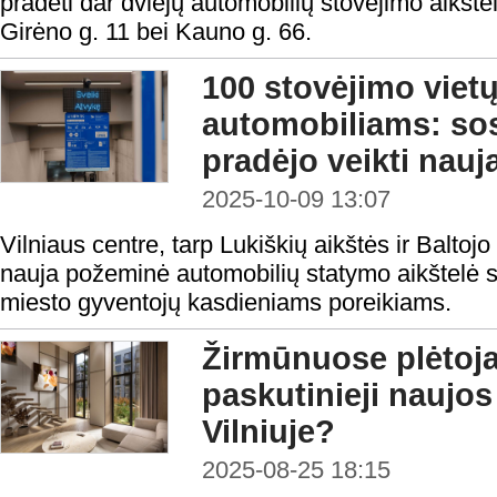
pradėti dar dviejų automobilių stovėjimo aikšte
Girėno g. 11 bei Kauno g. 66.
100 stovėjimo vietų
automobiliams: sos
pradėjo veikti nauj
2025-10-09 13:07
Vilniaus centre, tarp Lukiškių aikštės ir Baltojo ti
nauja požeminė automobilių statymo aikštelė s
miesto gyventojų kasdieniams poreikiams.
Žirmūnuose plėtoj
paskutinieji naujos
Vilniuje?
2025-08-25 18:15