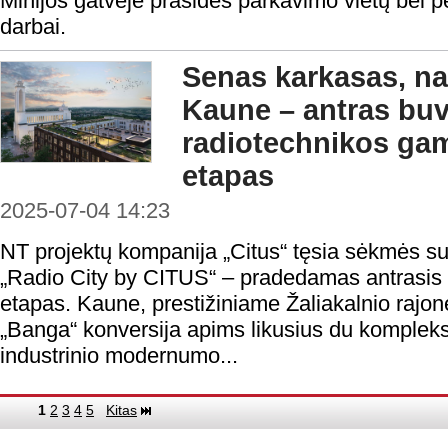
Minijos gatvėje prasidės parkavimo vietų bei p
darbai.
Senas karkasas, n
Kaune – antras bu
radiotechnikos ga
etapas
2025-07-04 14:23
NT projektų kompanija „Citus“ tęsia sėkmės su
„Radio City by CITUS“ – pradedamas antrasis 
etapas. Kaune, prestižiniame Žaliakalnio rajo
„Banga“ konversija apims likusius du komplek
industrinio modernumo...
1
2
3
4
5
Kitas