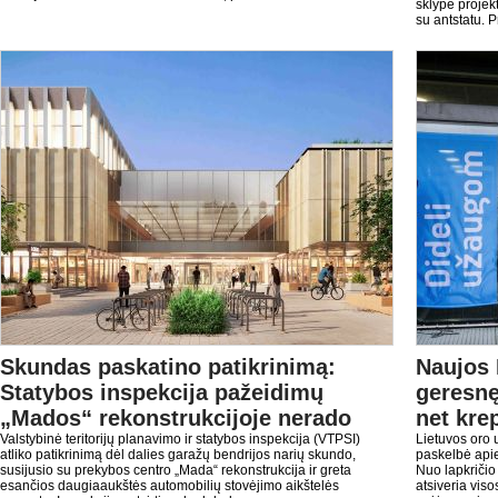
sklype proje
su antstatu. P
Skundas paskatino patikrinimą:
Naujos 
Statybos inspekcija pažeidimų
geresnę
„Mados“ rekonstrukcijoje nerado
net kre
Valstybinė teritorijų planavimo ir statybos inspekcija (VTPSI)
Lietuvos oro 
atliko patikrinimą dėl dalies garažų bendrijos narių skundo,
paskelbė apie
susijusio su prekybos centro „Mada“ rekonstrukcija ir greta
Nuo lapkričio
esančios daugiaaukštės automobilių stovėjimo aikštelės
atsiveria vis