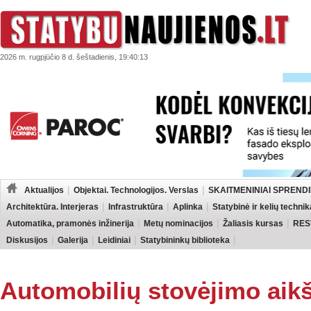
2026 m. rugpjūčio 8 d. šeštadienis, 19:40:13
Aktualijos
Objektai. Technologijos. Verslas
SKAITMENINIAI SPRENDI
Architektūra. Interjeras
Infrastruktūra
Aplinka
Statybinė ir kelių technik
Automatika, pramonės inžinerija
Metų nominacijos
Žaliasis kursas
RES
Diskusijos
Galerija
Leidiniai
Statybininkų biblioteka
Automobilių stovėjimo aikš