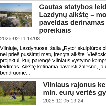
Gautas statybos leid
Lazdynų aikštę – mo
paveldas derinamas
poreikiais
2026-02-11 14:03
Vilniuje, Lazdynuose, šalia „Ryto“ skulptūros 
nei prieš pusšimtį metų įrengtą aikštę. Viešos
projektui, kurį parengė Vilniaus vystymo kompa
leidimas. Aikštę ketinama paversti žalesne, jau
bendruome...
Vilniaus rajonus ke
mln. eurų vertės gy
2025-12-05 13:24