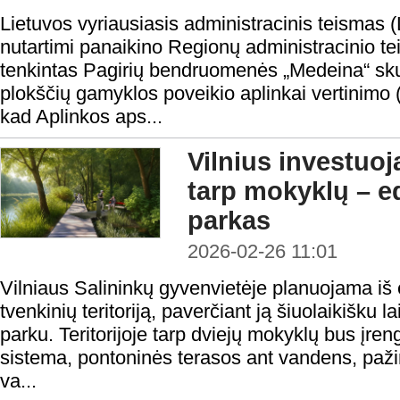
Lietuvos vyriausiasis administracinis teismas 
nutartimi panaikino Regionų administracinio t
tenkintas Pagirių bendruomenės „Medeina“ sk
plokščių gamyklos poveikio aplinkai vertinimo
kad Aplinkos aps...
Vilnius investuoj
tarp mokyklų – e
parkas
2026-02-26 11:01
Vilniaus Salininkų gyvenvietėje planuojama iš 
tvenkinių teritoriją, paverčiant ją šiuolaikišku 
parku. Teritorijoje tarp dviejų mokyklų bus įren
sistema, pontoninės terasos ant vandens, paži
va...