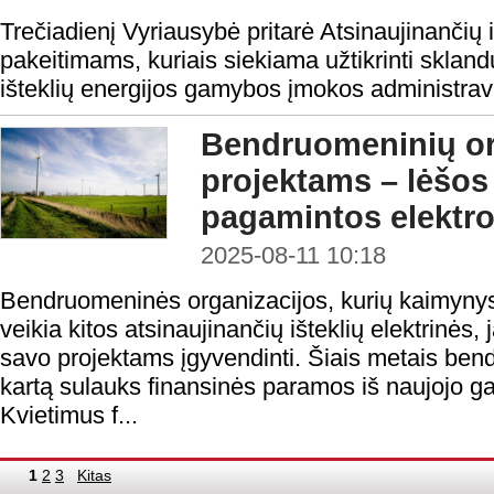
Trečiadienį Vyriausybė pritarė Atsinaujinančių 
pakeitimams, kuriais siekiama užtikrinti sklandų
išteklių energijos gamybos įmokos administra
Bendruomeninių or
projektams – lėšos 
pagamintos elektr
2025-08-11 10:18
Bendruomeninės organizacijos, kurių kaimynyst
veikia kitos atsinaujinančių išteklių elektrinės,
savo projektams įgyvendinti. Šiais metais ben
kartą sulauks finansinės paramos iš naujojo 
Kvietimus f...
1
2
3
Kitas