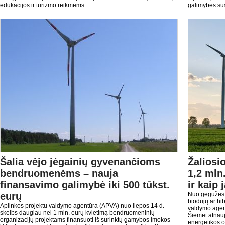
edukacijos ir turizmo reikmėms...
galimybės sus
Šalia vėjo jėgainių gyvenančioms
Žaliosi
bendruomenėms – nauja
1,2 mln
finansavimo galimybė iki 500 tūkst.
ir kaip 
eurų
Nuo gegužės 2
biodujų ar hib
Aplinkos projektų valdymo agentūra (APVA) nuo liepos 14 d.
valdymo agen
skelbs daugiau nei 1 mln. eurų kvietimą bendruomeninių
Šiemet atnauji
organizacijų projektams finansuoti iš surinktų gamybos įmokos
energetikos ob