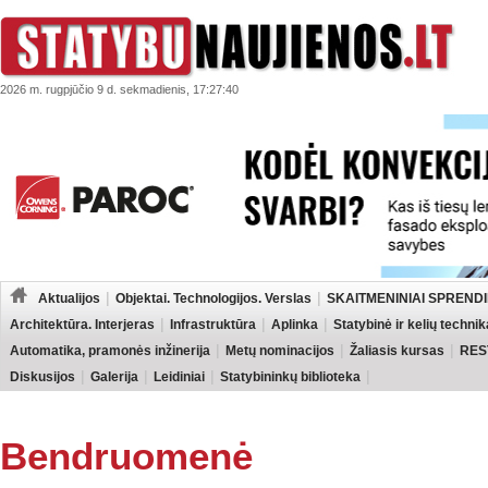
2026 m. rugpjūčio 9 d. sekmadienis, 17:27:40
Aktualijos
Objektai. Technologijos. Verslas
SKAITMENINIAI SPRENDI
Architektūra. Interjeras
Infrastruktūra
Aplinka
Statybinė ir kelių technik
Automatika, pramonės inžinerija
Metų nominacijos
Žaliasis kursas
RES
Diskusijos
Galerija
Leidiniai
Statybininkų biblioteka
Bendruomenė