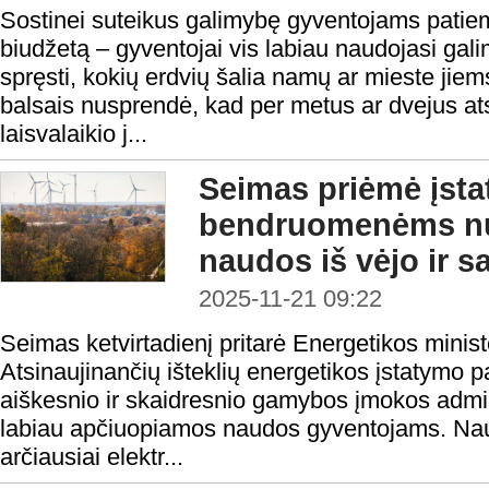
Sostinei suteikus galimybę gyventojams patiem
biudžetą – gyventojai vis labiau naudojasi gali
spręsti, kokių erdvių šalia namų ar mieste jiems
balsais nusprendė, kad per metus ar dvejus at
laisvalaikio j...
Seimas priėmė įst
bendruomenėms nuo
naudos iš vėjo ir s
2025-11-21 09:22
Seimas ketvirtadienį pritarė Energetikos minist
Atsinaujinančių išteklių energetikos įstatymo 
aiškesnio ir skaidresnio gamybos įmokos admin
labiau apčiuopiamos naudos gyventojams. Naujo
arčiausiai elektr...