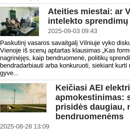
Ateities miestai: ar 
intelekto sprendimų
2025-09-03 09:43
Paskutinį vasaros savaitgalį Vilniuje vyko diskus
Vienoje iš scenų aptartas klausimas „Kas form
nagrinėjęs, kaip bendruomenė, politikų sprendima
bendradarbiauti arba konkuruoti, siekiant kurti 
gyve...
Keičiasi AEI elektr
apmokestinimas: s
prisidės daugiau,
bendruomenėms
2025-08-28 13:09