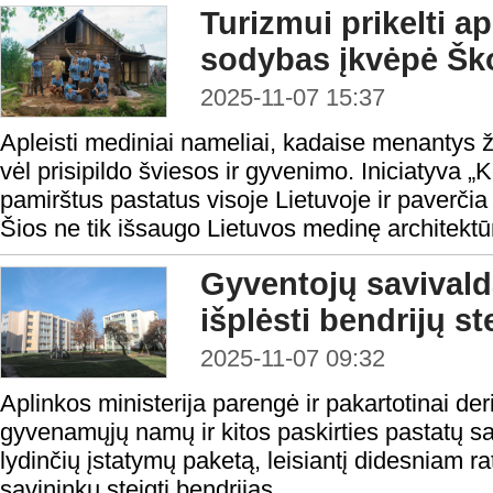
Turizmui prikelti ap
sodybas įkvėpė Šk
2025-11-07 15:37
Apleisti mediniai nameliai, kadaise menantys
vėl prisipildo šviesos ir gyvenimo. Iniciatyva „K
pamirštus pastatus visoje Lietuvoje ir paverčia
Šios ne tik išsaugo Lietuvos medinę architektūrą
Gyventojų savivald
išplėsti bendrijų s
2025-11-07 09:32
Aplinkos ministerija parengė ir pakartotinai de
gyvenamųjų namų ir kitos paskirties pastatų sav
lydinčių įstatymų paketą, leisiantį didesniam ra
savininkų steigti bendrijas.