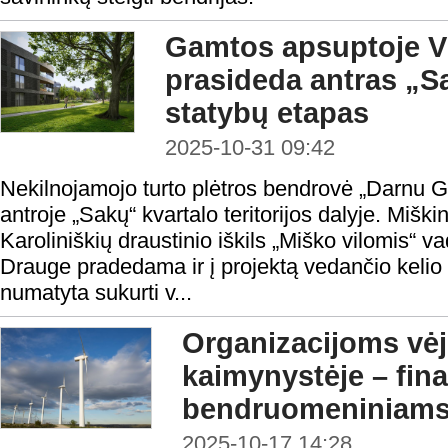
Gamtos apsuptoje Vi
prasideda antras „S
statybų etapas
2025-10-31 09:42
Nekilnojamojo turto plėtros bendrovė „Darnu 
antroje „Sakų“ kvartalo teritorijos dalyje. Miški
Karoliniškių draustinio iškils „Miško vilomis“ v
Drauge pradedama ir į projektą vedančio kelio r
numatyta sukurti v...
Organizacijoms vėj
kaimynystėje – fin
bendruomeniniams
2025-10-17 14:28