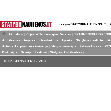
Kas yra STATYBUNAUJIENOS.LT
|
Aktualijos
Objektai. Technologijos. Verslas
SKAITMENINIAI SPRENDI
Architektūra. Interjeras
Infrastruktūra
Aplinka
Statybinė ir kelių technik
Automatika, pramonės inžinerija
Metų nominacijos
Žaliasis kursas
RES
Diskusijos
Galerija
Leidiniai
Statybininkų biblioteka
© 2026 MB NAUJIENOS LAIKU