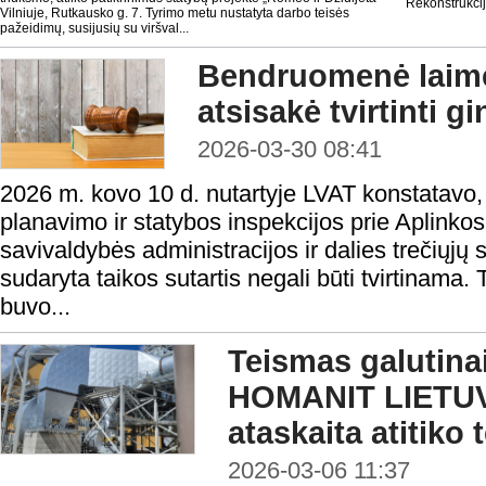
Rekonstrukcij
Vilniuje, Rutkausko g. 7. Tyrimo metu nustatyta darbo teisės
pažeidimų, susijusių su viršval...
Bendruomenė laimė
atsisakė tvirtinti g
2026-03-30 08:41
2026 m. kovo 10 d. nutartyje LVAT konstatavo, k
planavimo ir statybos inspekcijos prie Aplinko
savivaldybės administracijos ir dalies trečiųj
sudaryta taikos sutartis negali būti tvirtinama.
buvo...
Teismas galutina
HOMANIT LIETUV
ataskaita atitiko 
2026-03-06 11:37