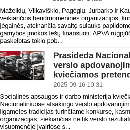
Mažeikių, Vilkaviškio, Pagėgių, Jurbarko ir K
veikiančios bendruomeninės organizacijos, kur
jėgainės, ateinančią savaitę sulauks papildom
gamybos įmokos lėšų finansuoti. APVA rugpjūč
paskelbtas tokio pob...
Prasideda Nacional
verslo apdovanoji
kviečiamos preten
2025-09-16 10:31
Socialinės apsaugos ir darbo ministerija kvieč
Nacionaliniuose atsakingo verslo apdovanoji
ilgametes tradicijas turinčiame konkurse, kas
organizacijas, siekiančias ne tik verslo rezultat
visuomenėje įvairiose s...