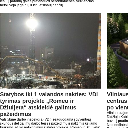
lėšų. Į paramą galės pretenduoti bendruomenės, veikiančios
netoli vėjo jėgainių ir kitų atsinaujinančių ...
Statybos iki 1 valandos nakties: VDI
Vilniau
tyrimas projekte „Romeo ir
centras
Džiuljeta“ atskleidė galimus
po vien
pažeidimus
Vilniaus rajo
Didžiųjų Kab
Valstybinė darbo inspekcija (VDI), reaguodama į gyventojų
buvusį pradin
skundus dėl galimų darbo teisės pažeidimų ir naktimis keliamo
Nemenčinės ku
triukšmo, atliko patikrinimus statybų projekte „Romeo ir Džiuljeta“