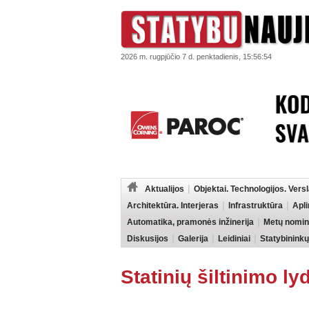
2026 m. rugpjūčio 7 d. penktadienis, 15:56:54
Aktualijos
Objektai. Technologijos. Vers
Architektūra. Interjeras
Infrastruktūra
Apl
Automatika, pramonės inžinerija
Metų nomin
Diskusijos
Galerija
Leidiniai
Statybininkų
Statinių šiltinimo ly