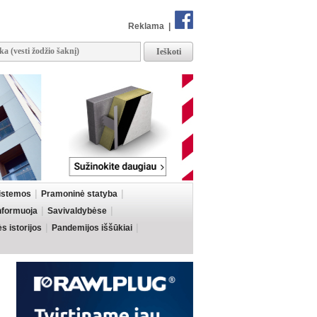
Reklama
|
sistemos
Pramoninė statyba
informuoja
Savivaldybėse
 istorijos
Pandemijos iššūkiai