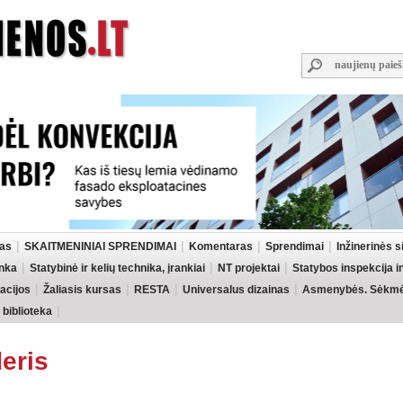
las
SKAITMENINIAI SPRENDIMAI
Komentaras
Sprendimai
Inžinerinės 
inka
Statybinė ir kelių technika, įrankiai
NT projektai
Statybos inspekcija 
acijos
Žaliasis kursas
RESTA
Universalus dizainas
Asmenybės. Sėkmės
 biblioteka
deris