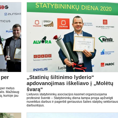
 per
„Statinių šiltinimo lyderio“
apdovanojimas iškeliavo į „Molėtų
k per metus
švarą“
alis. Maždaug
Lietuvos statybininkų asociacijos kasmet organizuojama
ą, kurioje jau
profesinė šventė – Statybininkų diena tampa proga apžvelgti
nuveiktus darbus ir pagerbti geriausius šalies statybų sektoriaus
darbuotojus.