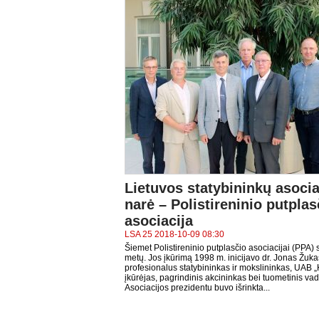
Lietuvos statybininkų asocia
narė – Polistireninio putplas
asociacija
LSA 25 2018-10-09 08:30
Šiemet Polistireninio putplasčio asociacijai (PPA)
metų. Jos įkūrimą 1998 m. inicijavo dr. Jonas Žuka
profesionalus statybininkas ir mokslininkas, UAB „
įkūrėjas, pagrindinis akcininkas bei tuometinis va
Asociacijos prezidentu buvo išrinkta...