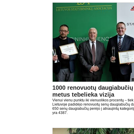
1000 renovuotų daugiabučių
metus tebelieka vizija
Vienui vienu punktu iki vienuolikos procentų – tie
Lietuvoje padidėjo renovuotų senų daugiabučių d
650 senų daugiabučių perėjo į atnaujintų kategorij
yra 4387.