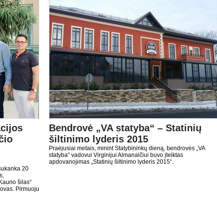
cijos
Bendrovė „VA statyba“ – Statinių
čio
šiltinimo lyderis 2015
Praėjusiai metais, minint Statybininkų dieną, bendrovės „VA
statyba“ vadovui Virginijui Almanaičiui buvo įteiktas
apdovanojimas „Statinių šiltinimo lyderis 2015“.
 sukanka 20
s,
Kauno šilas“
dovas. Pirmuoju